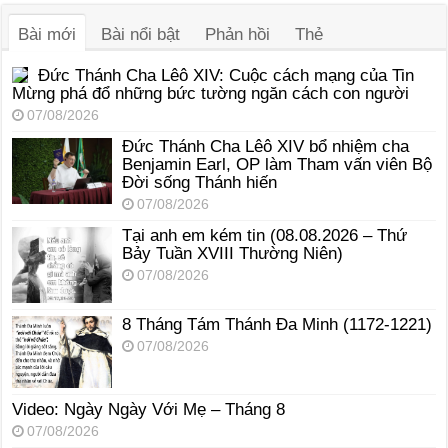
thanh
Bài mới
Bài nổi bật
Phản hồi
Thẻ
Đức Thánh Cha Lêô XIV: Cuộc cách mạng của Tin
Mừng phá đổ những bức tường ngăn cách con người
07/08/2026
Đức Thánh Cha Lêô XIV bổ nhiệm cha
Benjamin Earl, OP làm Tham vấn viên Bộ
Đời sống Thánh hiến
07/08/2026
Tại anh em kém tin (08.08.2026 – Thứ
Bảy Tuần XVIII Thường Niên)
07/08/2026
8 Tháng Tám Thánh Ða Minh (1172-1221)
07/08/2026
Video: Ngày Ngày Với Mẹ – Tháng 8
07/08/2026