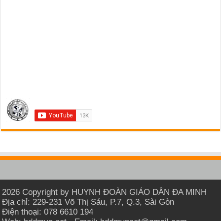
2026 Copyright by HUYNH ĐOÀN GIÁO DÂN ĐA MINH
Địa chỉ: 229-231 Võ Thị Sáu, P.7, Q.3, Sài Gòn
Điện thoại: 078 6610 194