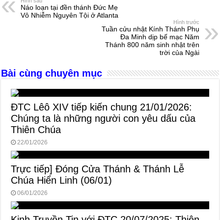
Hình sau
Náo loạn tại đền thánh Đức Mẹ
b
n
A
d
Vô Nhiễm Nguyên Tội ở Atlanta
Hình trước
o
g
p
s
Tuần cửu nhật Kính Thánh Phụ
Đa Minh dịp bế mạc Năm
o
er
p
Thánh 800 năm sinh nhật trên
trời của Ngài
k
Bài cùng chuyên mục
ĐTC Lêô XIV tiếp kiến chung 21/01/2026:
Chúng ta là những người con yêu dấu của
Thiên Chúa
22/01/2026
Trực tiếp] Đóng Cửa Thánh & Thánh Lễ
Chúa Hiển Linh (06/01)
06/01/2026
Kinh Truyền Tin với ĐTC 20/07/2025: Thiên