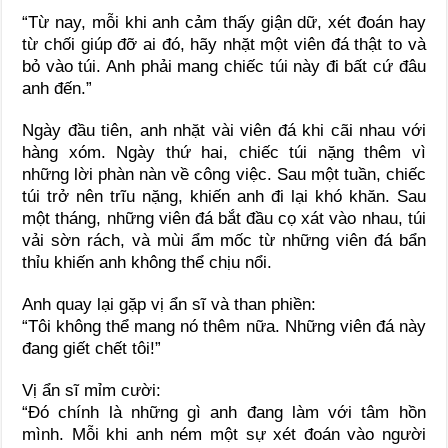
“Từ nay, mỗi khi anh cảm thấy giận dữ, xét đoán hay
từ chối giúp đỡ ai đó, hãy nhặt một viên đá thật to và
bỏ vào túi. Anh phải mang chiếc túi này đi bất cứ đâu
anh đến.”
Ngày đầu tiên, anh nhặt vài viên đá khi cãi nhau với
hàng xóm. Ngày thứ hai, chiếc túi nặng thêm vì
những lời phàn nàn về công việc. Sau một tuần, chiếc
túi trở nên trĩu nặng, khiến anh đi lại khó khăn. Sau
một tháng, những viên đá bắt đầu cọ xát vào nhau, túi
vải sờn rách, và mùi ẩm mốc từ những viên đá bẩn
thỉu khiến anh không thể chịu nổi.
Anh quay lại gặp vị ẩn sĩ và than phiền:
“Tôi không thể mang nó thêm nữa. Những viên đá này
đang giết chết tôi!”
Vị ẩn sĩ mỉm cười:
“Đó chính là những gì anh đang làm với tâm hồn
mình. Mỗi khi anh ném một sự xét đoán vào người