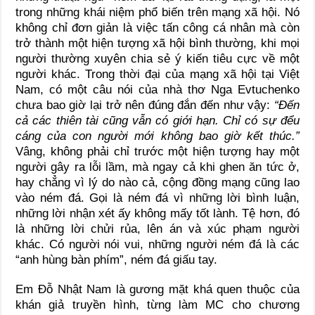
trong những khái niệm phổ biến trên mạng xã hội. Nó
không chỉ đơn giản là việc tấn công cá nhân mà còn
trở thành một hiện tượng xã hội bình thường, khi mọi
người thường xuyên chia sẻ ý kiến tiêu cực về một
người khác. Trong thời đại của mạng xã hội tại Việt
Nam, có một câu nói của nhà thơ Nga Evtuchenko
chưa bao giờ lại trở nên đúng đắn đến như vậy:
“Đến
cả các thiên tài cũng vẫn có giới hạn. Chỉ có sự đểu
cáng của con người mới không bao giờ kết thúc.”
Vâng, không phải chỉ trước một hiện tượng hay một
người gây ra lỗi lầm, mà ngay cả khi ghen ăn tức ở,
hay chẳng vì lý do nào cả, cộng đồng mạng cũng lao
vào ném đá. Gọi là ném đá vì những lời bình luận,
những lời nhận xét ấy không mấy tốt lành. Tệ hơn, đó
là những lời chửi rủa, lên án và xúc phạm người
khác. Có người nói vui, những người ném đá là các
“anh hùng bàn phím”, ném đá giấu tay.
Em Đỗ Nhật Nam là gương mặt khá quen thuộc của
khán giả truyền hình, từng làm MC cho chương