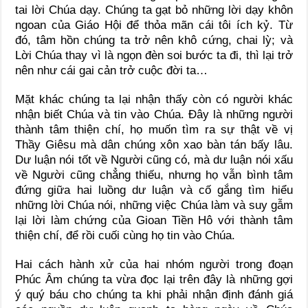
tai lời Chúa dạy. Chúng ta gạt bỏ những lời dạy khôn
ngoan của Giáo Hội để thỏa mãn cái tôi ích kỷ. Từ
đó, tâm hồn chúng ta trở nên khô cứng, chai lỳ; và
Lời Chúa thay vì là ngọn đèn soi bước ta đi, thì lại trở
nên như cái gai cản trở cuộc đời ta…
Mặt khác chúng ta lại nhận thấy còn có người khác
nhận biết Chúa và tin vào Chúa. Đây là những người
thành tâm thiện chí, họ muốn tìm ra sự thật về vị
Thầy Giêsu mà dân chúng xôn xao bàn tán bấy lâu.
Dư luận nói tốt về Người cũng có, mà dư luận nói xấu
về Người cũng chẳng thiếu, nhưng họ vẫn bình tâm
đứng giữa hai luồng dư luận và cố gắng tìm hiểu
những lời Chúa nói, những việc Chúa làm và suy gẫm
lại lời làm chứng của Gioan Tiền Hô với thành tâm
thiện chí, để rồi cuối cùng họ tin vào Chúa.
Hai cách hành xử của hai nhóm người trong đoạn
Phúc Âm chúng ta vừa đọc lại trên đây là những gợi
ý quý báu cho chúng ta khi phải nhận định đánh giá