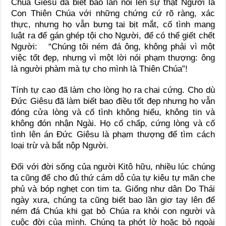
Chúa Giêsu đã biết bao lần nói lên sự thật Người là
Con Thiên Chúa với những chứng cứ rõ ràng, xác
thực, nhưng họ vẫn bưng tai bịt mắt, cố tình mang
luật ra để gán ghép tội cho Người, để có thể giết chết
Người: “Chúng tôi ném đá ông, không phải vì một
việc tốt đẹp, nhưng vì một lời nói phạm thượng: ông
là người phàm mà tự cho mình là Thiên Chúa”!
Tính tự cao đã làm cho lòng họ ra chai cứng. Cho dù
Đức Giêsu đã làm biết bao điều tốt đẹp nhưng họ vẫn
đóng cửa lòng và cố tình không hiểu, không tin và
không đón nhận Ngài. Họ cố chấp, cứng lòng và cố
tình lên án Đức Giêsu là phạm thượng để tìm cách
loại trừ và bắt nộp Người.
Đối với đời sống của người Kitô hữu, nhiều lúc chúng
ta cũng để cho đủ thứ cám dỗ của tự kiêu tự mãn che
phủ và bóp nghẹt con tim ta. Giống như dân Do Thái
ngày xưa, chúng ta cũng biết bao lần giơ tay lên để
ném đá Chúa khi gạt bỏ Chúa ra khỏi con người và
cuộc đời của mình. Chúng ta phớt lờ hoặc bỏ ngoài