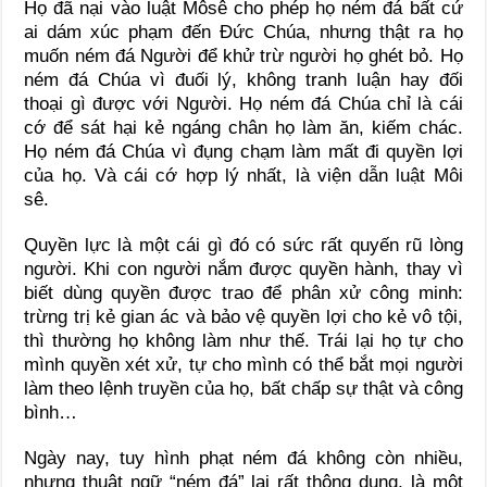
Họ đã nại vào luật Môsê cho phép họ ném đá bất cứ
ai dám xúc phạm đến Đức Chúa, nhưng thật ra họ
muốn ném đá Người để khử trừ người họ ghét bỏ. Họ
ném đá Chúa vì đuối lý, không tranh luận hay đối
thoại gì được với Người. Họ ném đá Chúa chỉ là cái
cớ để sát hại kẻ ngáng chân họ làm ăn, kiếm chác.
Họ ném đá Chúa vì đụng chạm làm mất đi quyền lợi
của họ. Và cái cớ hợp lý nhất, là viện dẫn luật Môi
sê.
Quyền lực là một cái gì đó có sức rất quyến rũ lòng
người. Khi con người nắm được quyền hành, thay vì
biết dùng quyền được trao để phân xử công minh:
trừng trị kẻ gian ác và bảo vệ quyền lợi cho kẻ vô tội,
thì thường họ không làm như thế. Trái lại họ tự cho
mình quyền xét xử, tự cho mình có thể bắt mọi người
làm theo lệnh truyền của họ, bất chấp sự thật và công
bình…
Ngày nay, tuy hình phạt ném đá không còn nhiều,
nhưng thuật ngữ “ném đá” lại rất thông dụng, là một