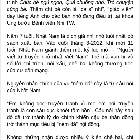
trình
Chúc bé ngủ ngon, Quả chuông nhỏ, Trò chuyện
cùng bé.
Thậm chí bé còn là “ca sĩ nhí”, “giáo viên”
dạy tiếng Anh cho các bạn nhỏ đang điều trị tại khoa
Ung bướu Bệnh viện Nhi TW.
Năm 7 tuổi, Nhật Nam là dịch giả nhí nhỏ tuổi nhất có
sách xuất bản. Vào cuối tháng 3-2012, khi mới 11
tuổi, Nhật Nam giành thêm một kỷ lục mới – “Người
viết tự truyện nhỏ nhất Việt Nam”, thế mà vẫn bị vô
số lời chỉ trích, nói xấu, chê bai không thương tiếc
của cư dân mạng.
Nguyên nhân chính của vụ “ném đá” này là từ câu nói
của Nhật Nam
“Em không đọc truyện tranh vì mẹ em nói truyện
tranh là con sâu đục khoét tâm hồn”. Câu nói này sau
đó đã trở thành lý do chính khiến cậu bé thần đồng
trở thành mục tiêu bị “ném đá” hội đồng.
Không những nhận được nhiều ý kiến chê bai, chỉ