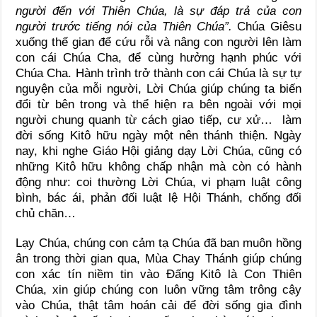
người đến với Thiên Chúa, là sự đáp trả của con
người trước tiếng nói của Thiên Chúa”.
Chúa Giêsu
xuống thế gian để cứu rỗi và nâng con người lên làm
con cái Chúa Cha, để cùng hưởng hạnh phúc với
Chúa Cha. Hành trình trở thành con cái Chúa là sự tự
nguyện của mỗi người, Lời Chúa giúp chúng ta biến
đổi từ bên trong và thể hiện ra bên ngoài với mọi
người chung quanh từ cách giao tiếp, cư xử… làm
đời sống Kitô hữu ngày một nên thánh thiện. Ngày
nay, khi nghe Giáo Hội giảng dạy Lời Chúa, cũng có
những Kitô hữu không chấp nhận mà còn có hành
động như: coi thường Lời Chúa, vi phạm luật công
bình, bác ái, phản đối luật lệ Hội Thánh, chống đối
chủ chăn…
Lạy Chúa, chúng con cảm tạ Chúa đã ban muôn hồng
ân trong thời gian qua, Mùa Chay Thánh giúp chúng
con xác tín niềm tin vào Đấng Kitô là Con Thiên
Chúa, xin giúp chúng con luôn vững tâm trông cậy
vào Chúa, thật tâm hoán cải để đời sống gia đình