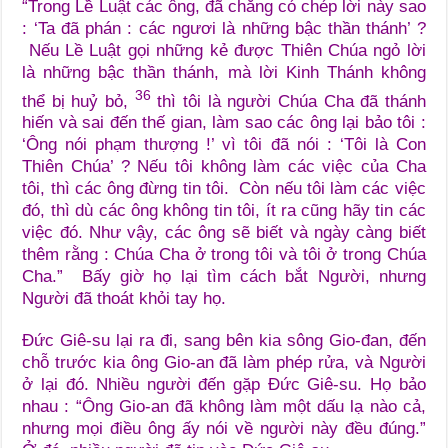
“Trong Lề Luật các ông, đã chẳng có chép lời này sao
: ‘Ta đã phán : các ngươi là những bậc thần thánh’ ?
Nếu Lề Luật gọi những kẻ được Thiên Chúa ngỏ lời
là những bậc thần thánh, mà lời Kinh Thánh không
36
thể bị huỷ bỏ,
thì tôi là người Chúa Cha đã thánh
hiến và sai đến thế gian, làm sao các ông lại bảo tôi :
‘Ông nói phạm thượng !’ vì tôi đã nói : ‘Tôi là Con
Thiên Chúa’ ?
Nếu tôi không làm các việc của Cha
tôi, thì các ông đừng tin tôi.
Còn nếu tôi làm các việc
đó, thì dù các ông không tin tôi, ít ra cũng hãy tin các
việc đó. Như vậy, các ông sẽ biết và ngày càng biết
thêm rằng : Chúa Cha ở trong tôi và tôi ở trong Chúa
Cha.”
Bấy giờ họ lại tìm cách bắt Người, nhưng
Người đã thoát khỏi tay họ.
Đức Giê-su lại ra đi, sang bên kia sông Gio-đan, đến
chỗ trước kia ông Gio-an đã làm phép rửa, và Người
ở lại đó. Nhiều người đến gặp Đức Giê-su. Họ bảo
nhau : “Ông Gio-an đã không làm một dấu lạ nào cả,
nhưng mọi điều ông ấy nói về người này đều đúng.”