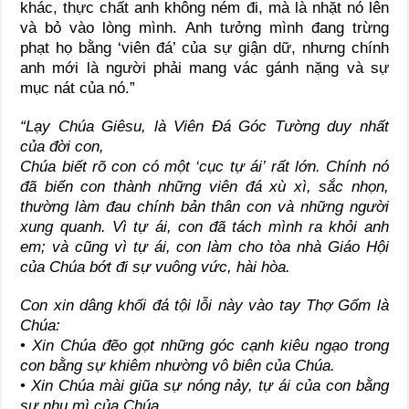
khác, thực chất anh không ném đi, mà là nhặt nó lên
và bỏ vào lòng mình. Anh tưởng mình đang trừng
phạt họ bằng ‘viên đá’ của sự giận dữ, nhưng chính
anh mới là người phải mang vác gánh nặng và sự
mục nát của nó.”
“Lạy Chúa Giêsu, là Viên Đá Góc Tường duy nhất
của đời con,
Chúa biết rõ con có một ‘cục tự ái’ rất lớn. Chính nó
đã biến con thành những viên đá xù xì, sắc nhọn,
thường làm đau chính bản thân con và những người
xung quanh. Vì tự ái, con đã tách mình ra khỏi anh
em; và cũng vì tự ái, con làm cho tòa nhà Giáo Hội
của Chúa bớt đi sự vuông vức, hài hòa.
Con xin dâng khối đá tội lỗi này vào tay Thợ Gốm là
Chúa:
•
Xin Chúa đẽo gọt những góc cạnh kiêu ngạo trong
con bằng sự khiêm nhường vô biên của Chúa.
•
Xin Chúa mài giũa sự nóng nảy, tự ái của con bằng
sự nhu mì của Chúa.