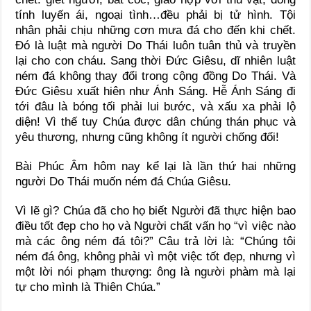
tính luyến ái, ngoại tình…đều phải bị tử hình. Tội
nhân phải chịu những cơn mưa đá cho đến khi chết.
Đó là luật mà người Do Thái luôn tuân thủ và truyền
lại cho con cháu. Sang thời Đức Giêsu, dĩ nhiên luật
ném đá không thay đổi trong cộng đồng Do Thái. Và
Đức Giêsu xuất hiên như Ánh Sáng. Hễ Ánh Sáng đi
tới đâu là bóng tối phải lui bước, và xấu xa phải lộ
diện! Vì thế tuy Chúa được dân chúng thán phục và
yêu thương, nhưng cũng không ít người chống đối!
Bài Phúc Âm hôm nay kể lại là lần thứ hai những
người Do Thái muốn ném đá Chúa Giêsu.
Vì lẽ gì? Chúa đã cho họ biết Người đã thực hiện bao
điều tốt đẹp cho họ và Người chất vấn họ “vì việc nào
mà các ông ném đá tôi?” Câu trả lời là: “Chúng tôi
ném đá ông, không phải vì một việc tốt đẹp, nhưng vì
một lời nói phạm thượng: ông là người phàm mà lại
tự cho mình là Thiên Chúa.”