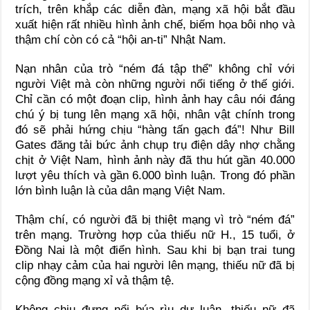
trích, trên khắp các diễn đàn, mạng xã hội bắt đầu
xuất hiện rất nhiều hình ảnh chế, biếm họa bôi nhọ và
thậm chí còn có cả “hội an-ti” Nhật Nam.
Nạn nhân của trò “ném đá tập thể” không chỉ với
người Việt mà còn những người nổi tiếng ở thế giới.
Chỉ cần có một đoạn clip, hình ảnh hay câu nói đáng
chú ý bị tung lên mạng xã hội, nhân vật chính trong
đó sẽ phải hứng chịu “hàng tấn gạch đá”! Như Bill
Gates đăng tải bức ảnh chụp trụ điện dây nhợ chằng
chịt ở Việt Nam, hình ảnh này đã thu hút gần 40.000
lượt yêu thích và gần 6.000 bình luận. Trong đó phần
lớn bình luận là của dân mạng Việt Nam.
Thậm chí, có người đã bị thiệt mạng vì trò “ném đá”
trên mạng. Trường hợp của thiếu nữ H., 15 tuổi, ở
Đồng Nai là một điển hình. Sau khi bị bạn trai tung
clip nhạy cảm của hai người lên mạng, thiếu nữ đã bị
cộng đồng mạng xỉ vả thậm tệ.
Không chịu đựng nổi búa rìu dư luận, thiếu nữ đã