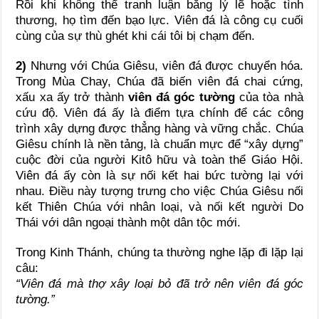
Rồi khi không thể tranh luận bằng lý lẽ hoặc tình
thương, họ tìm đến bạo lực. Viên đá là công cụ cuối
cùng của sự thù ghét khi cái tôi bị chạm đến.
2)
Nhưng với Chúa Giêsu, viên đá được chuyển hóa.
Trong Mùa Chay, Chúa đã biến viên đá chai cứng,
xấu xa ấy trở thành
viên đá góc tường
của tòa nhà
cứu độ. Viên đá ấy là điểm tựa chính để các công
trình xây dựng được thẳng hàng và vững chắc. Chúa
Giêsu chính là nền tảng, là chuẩn mực để “xây dựng”
cuộc đời của người Kitô hữu và toàn thể Giáo Hội.
Viên đá ấy còn là sự nối kết hai bức tường lại với
nhau. Điều này tượng trưng cho việc Chúa Giêsu nối
kết Thiên Chúa với nhân loại, và nối kết người Do
Thái với dân ngoại thành một dân tộc mới.
Trong Kinh Thánh, chúng ta thường nghe lặp đi lặp lại
câu:
“Viên đá mà thợ xây loại bỏ đã trở nên viên đá góc
tường.”