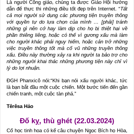
Là người Công giáo, chúng ta được Giáo Hội hướng
dẫn để thực thi những điều tốt đẹp trên Internet. “
Tất
cả mọi người sử dụng các phương tiện truyền thông
với quyền tự do lựa chọn của mình … [phải] tránh
những gì nên cớ hay làm dịp cho họ bị thiệt hại về
phần thiêng liêng, hoặc có thể vì gương xấu mà làm
cho người khác phải nguy hiểm, hoặc cản trở những
việc truyền thông tốt mà cổ vũ những truyền thông
xấu. Điều này thường xảy ra khi người ta bảo trợ cho
những người khai thác những phương tiện này chỉ vì
lý do lợi nhuận.
ĐGH Phanxicô nói:“Khi bạn nói xấu người khác, tức
là bạn bắt đầu một cuộc chiến. Một bước tiến đến gần
chiến tranh, một cuộc tàn phá.”
Têrêsa Hảo
Đố kỵ, thù ghét (22.03.2024)
Cổ học tinh hoa có kể câu chuyện Ngọc Bích họ Hòa,