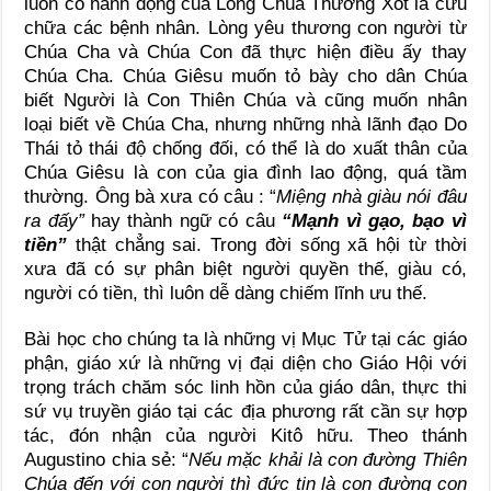
luôn có hành động của Lòng Chúa Thương Xót là cứu
chữa các bệnh nhân. Lòng yêu thương con người từ
Chúa Cha và Chúa Con đã thực hiện điều ấy thay
Chúa Cha. Chúa Giêsu muốn tỏ bày cho dân Chúa
biết Người là Con Thiên Chúa và cũng muốn nhân
loại biết về Chúa Cha, nhưng những nhà lãnh đạo Do
Thái tỏ thái độ chống đối, có thể là do xuất thân của
Chúa Giêsu là con của gia đình lao động, quá tầm
thường. Ông bà xưa có câu : “
Miệng nhà giàu nói đâu
ra đấy”
hay thành ngữ có câu
“Mạnh vì gạo, bạo vì
tiền”
thật chẳng sai. Trong đời sống xã hội từ thời
xưa đã có sự phân biệt người quyền thế, giàu có,
người có tiền, thì luôn dễ dàng chiếm lĩnh ưu thế.
Bài học cho chúng ta là những vị Mục Tử tại các giáo
phận, giáo xứ là những vị đại diện cho Giáo Hội với
trọng trách chăm sóc linh hồn của giáo dân, thực thi
sứ vụ truyền giáo tại các địa phương rất cần sự hợp
tác, đón nhận của người Kitô hữu. Theo thánh
Augustino chia sẻ: “
Nếu mặc khải là con đường Thiên
Chúa đến với con người thì đức tin là con đường con