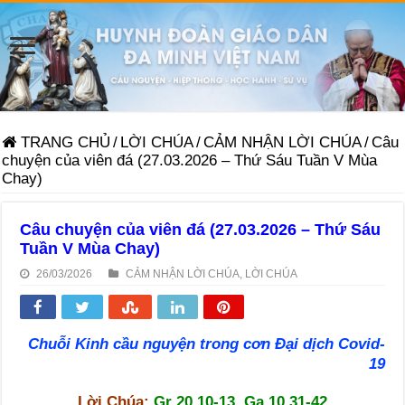
TRANG CHỦ
/
LỜI CHÚA
/
CẢM NHẬN LỜI CHÚA
/
Câu
chuyện của viên đá (27.03.2026 – Thứ Sáu Tuần V Mùa
Chay)
Câu chuyện của viên đá (27.03.2026 – Thứ Sáu
Tuần V Mùa Chay)
26/03/2026
CẢM NHẬN LỜI CHÚA
,
LỜI CHÚA
Chuỗi Kinh cầu nguyện trong cơn Đại dịch Covid-
19
Lời Chúa:
Gr 20,10-13, Ga 10,31-42