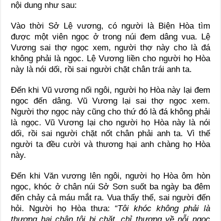
nội dung như sau:
Vào thời Sở Lệ vương, có người là Biện Hòa tìm
được một viên ngọc ở trong núi đem dâng vua. Lệ
Vương sai thợ ngọc xem, người thợ này cho là đá
không phải là ngọc. Lệ Vương liền cho người họ Hòa
này là nói dối, rồi sai người chặt chân trái anh ta.
Đến khi Vũ vương nối ngôi, người họ Hòa này lại đem
ngọc đến dâng. Vũ Vương lại sai thợ ngọc xem.
Người thợ ngọc này cũng cho thứ đó là đá không phải
là ngọc. Vũ Vương lại cho người họ Hòa này là nói
dối, rồi sai người chặt nốt chân phải anh ta. Vì thế
người ta đều cười và thương hại anh chàng họ Hòa
này.
Đến khi Văn vương lên ngôi, người họ Hòa ôm hòn
ngọc, khóc ở chân núi Sở Sơn suốt ba ngày ba đêm
đến chảy cả máu mắt ra. Vua thấy thế, sai người đến
hỏi. Người họ Hòa thưa:
“Tôi khóc không phải là
thương hai chân tôi bị chặt, chỉ thương về nỗi ngọc