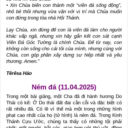
•
Xin Chúa biến con thành một “viên đá sống động”,
nhỏ bé thôi nhưng vừa vặn với vị trí mà Chúa muốn
con đứng trong tòa nhà Hội Thánh.
Lạy Chúa, xin đừng để con là viên đá làm cho người
khác vấp ngã, nhưng xin hãy gắn kết con sát cạnh
Viên Đá Góc Tường là chính Chúa. Để từ nay, con
không còn sống cho cái tôi của mình, nhưng cùng với
Chúa, con góp phần xây dựng sự hiệp nhất và yêu
thương. Amen.”
Têrêsa Hảo
Ném đá (11.04.2025)
Trong một bài giảng, một Cha đã đi hành hương Do
Thái có kể: Ở Do thái đất đai cằn cỗi và đặc biệt có
rất nhiều đá. Có lẽ vì thế mà một trong những hình
phạt cao nhất của họ (tử hình) là ném đá. Trong Kinh
Thánh Cựu Ước, chúng ta thấy có những tội phải
chết: giết người, bắt cóc, giao hợp với thú vật, đồng