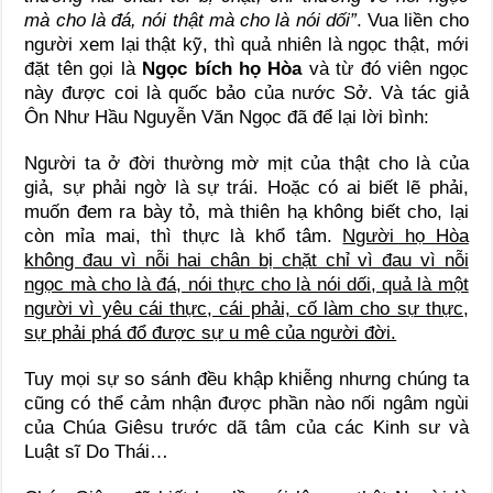
mà cho là đá, nói thật mà cho là nói dối”
. Vua liền cho
người xem lại thật kỹ, thì quả nhiên là ngọc thật, mới
đặt tên gọi là
Ngọc bích họ Hòa
và từ đó viên ngọc
này được coi là quốc bảo của nước Sở. Và tác giả
Ôn Như Hầu Nguyễn Văn Ngọc đã để lại lời bình:
Người ta ở đời thường mờ mịt của thật cho là của
giả, sự phải ngờ là sự trái. Hoặc có ai biết lẽ phải,
muốn đem ra bày tỏ, mà thiên hạ không biết cho, lại
còn mỉa mai, thì thực là khổ tâm.
Người họ Hòa
không đau vì nỗi hai chân bị chặt chỉ vì đau vì nỗi
ngọc mà cho là đá, nói thực cho là nói dối, quả là một
người vì yêu cái thực, cái phải, cố làm cho sự thực,
sự phải phá đổ được sự u mê của người đời.
Tuy mọi sự so sánh đều khập khiễng nhưng chúng ta
cũng có thể cảm nhận được phần nào nối ngâm ngùi
của Chúa Giêsu trước dã tâm của các Kinh sư và
Luật sĩ Do Thái…