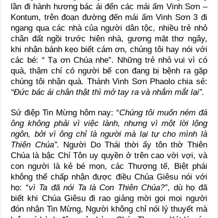
lần đi hành hương bác ái đến các mái ấm Vinh Sơn –
Kontum, trên đoạn đường đến mái ấm Vinh Sơn 3 đi
ngang qua các nhà của người dân tộc, nhiều trẻ nhỏ
chân đất ngồi trước hiên nhà, gương mặt thơ ngây,
khi nhận bánh kẹo biết cám ơn, chúng tôi hay nói với
các bé: “ Tạ ơn Chúa nhe”. Những trẻ nhỏ vui vì có
quà, thậm chí có người bế con đang bị bệnh ra gặp
chúng tôi nhận quà. Thánh Vinh Sơn Phaolo chia sẻ:
“Đức bác ái chân thật thì mở tay ra và nhắm mắt lại”.
Sứ điệp Tin Mừng hôm nay: “
Chúng tôi muốn ném đá
ông không phải vì việc lành, nhưng vì một lời lộng
ngôn, bởi vì ông chỉ là người mà lại tự cho mình là
Thiên Chúa”.
Người Do Thái thời ấy tôn thờ Thiên
Chúa là bậc Chí Tôn uy quyền ở trên cao vời vợi, và
con người là kẻ bé mọn, các Thượng tế, Biệt phái
không thể chấp nhận được điều Chúa Giêsu nói với
họ: “
vì Ta đã nói Ta là Con Thiên Chúa?”
, dù họ đã
biết khi Chúa Giêsu đi rao giảng mời gọi mọi người
đón nhận Tin Mừng, Người không chỉ nói lý thuyết mà