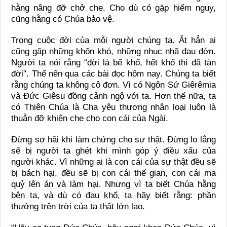
hằng nâng đỡ chở che. Cho dù có gặp hiểm nguy,
cũng hằng có Chúa bảo vệ.
Trong cuộc đời của mỗi người chúng ta. Ắt hẳn ai
cũng gặp những khốn khó, những nhục nhã đau đớn.
Người ta nói rằng “đời là bể khổ, hết khổ thì đã tàn
đời”. Thế nên qua các bài đọc hôm nay. Chúng ta biết
rằng chúng ta không cô đơn. Vì có Ngôn Sứ Giêrêmia
và Đức Giêsu đồng cảnh ngộ với ta. Hơn thế nữa, ta
có Thiên Chúa là Cha yêu thương nhân loại luôn là
thuẫn đỡ khiên che cho con cái của Ngài.
Đừng sợ hãi khi làm chứng cho sự thật. Đừng lo lắng
sẽ bị người ta ghét khi mình góp ý điều xấu của
người khác. Vì những ai là con cái của sự thật đều sẽ
bị bách hại, đều sẽ bị con cái thế gian, con cái ma
quỷ lên án và làm hại. Nhưng vì ta biết Chúa hằng
bên ta, và dù có đau khổ, ta hãy biết rằng: phần
thưởng trên trời của ta thật lớn lao.