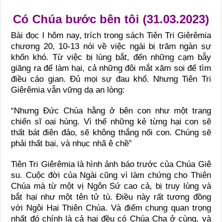
Có Chúa bước bên tôi (31.03.2023)
Bài đọc I hôm nay, trích trong sách Tiên Tri Giêrêmia
chương 20, 10-13 nói về việc ngài bị trăm ngàn sự
khốn khó. Từ việc bị lùng bắt, đến những cạm bẫy
giăng ra để làm hại, cả những đôi mắt xăm soi để tìm
điều cáo gian. Đủ mọi sự đau khổ. Nhưng Tiên Tri
Giêrêmia vẫn vững dạ an lòng:
“Nhưng Đức Chúa hằng ở bên con như một trang
chiến sĩ oai hùng. Vì thế những kẻ từng hại con sẽ
thất bát điên đảo, sẽ không thắng nổi con. Chúng sẽ
phải thất bại, và nhục nhã ê chề”
Tiên Tri Giêrêmia là hình ảnh báo trước của Chúa Giê
su. Cuộc đời của Ngài cũng vì làm chứng cho Thiên
Chúa mà từ một vị Ngôn Sứ cao cả, bị truy lùng và
bắt hại như một tên tử tù. Điều này rất tương đồng
với Ngôi Hai Thiên Chúa. Và điểm chung quan trọng
nhất đó chính là cả hai đều có Chúa Cha ở cùng, và