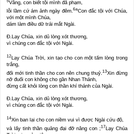
5
Vâng, con biết tội mình đã phạm,
6a
lỗi lầm cứ ám ảnh ngày đêm.
Con đắc tội với Chúa,
với một mình Chúa,
dám làm điều dữ trái mắt Ngài.
Đ.
Lạy Chúa, xin dủ lòng xót thương,
vì chúng con đắc tội với Ngài.
12
Lạy Chúa Trời, xin tạo cho con một tấm lòng trong
trắng,
13
đổi mới tinh thần cho con nên chung thuỷ.
Xin đừng
nỡ đuổi con không cho gần Nhan Thánh,
đừng cất khỏi lòng con thần khí thánh của Ngài.
Đ.
Lạy Chúa, xin dủ lòng xót thương,
vì chúng con đắc tội với Ngài.
14
Xin ban lại cho con niềm vui vì được Ngài cứu độ,
17
và lấy tinh thần quảng đại đỡ nâng con ;
Lạy Chúa