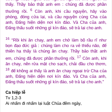
thấy. Thầy bảo thật anh em : chúng đã được phần
6
thưởng rồi.
Còn anh, khi cầu nguyện, hãy vào
phòng, đóng cửa lại, và cầu nguyện cùng Cha của
anh, Đấng hiện diện nơi kín đáo. Và Cha của anh,
Đấng thấu suốt những gì kín đáo, sẽ trả lại cho anh.
16
“Rồi khi ăn chay, anh em chớ làm bộ rầu rĩ như
bọn đạo đức giả : chúng làm cho ra vẻ thiểu não, để
thiên hạ thấy là chúng ăn chay. Thầy bảo thật anh
17
em, chúng đã được phần thưởng rồi.
Còn anh, khi
ăn chay, nên rửa mặt cho sạch, chải đầu cho thơm,
18
để không ai thấy là anh ăn chay ngoại trừ Cha của
anh, Đấng hiện diện nơi kín đáo. Và Cha của anh,
Đấng thấu suốt những gì kín đáo, sẽ trả lại cho anh.”
Ca hiệp lễ
Tv 1,2-3
Ai nhẩm đi nhẩm lại luật Chúa đêm ngày,