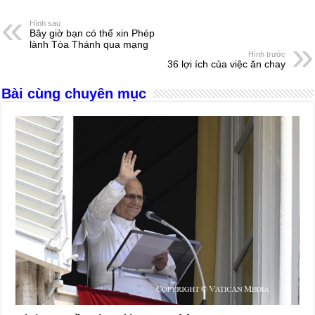
e
e
s
a
e
Hình sau
Bây giờ bạn có thể xin Phép
b
n
A
d
lành Tòa Thánh qua mạng
Hình trước
o
g
p
s
36 lợi ích của việc ăn chay
o
er
p
Bài cùng chuyên mục
k