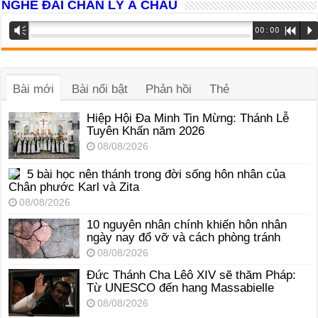
NGHE ĐÀI CHÂN LÝ Á CHÂU
Trình
Vm
00:00
R
P
phát
âm
thanh
Bài mới
Bài nổi bật
Phản hồi
Thẻ
Hiệp Hội Đa Minh Tin Mừng: Thánh Lễ
Tuyên Khấn năm 2026
08/08/2026
5 bài học nên thánh trong đời sống hôn nhân của
Chân phước Karl và Zita
08/08/2026
10 nguyên nhân chính khiến hôn nhân
ngày nay đổ vỡ và cách phòng tránh
08/08/2026
Đức Thánh Cha Lêô XIV sẽ thăm Pháp:
Từ UNESCO đến hang Massabielle
08/08/2026