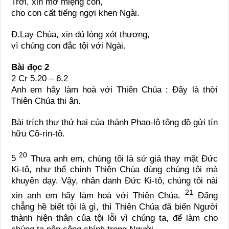
Trời, xin mở miệng con,
cho con cất tiếng ngợi khen Ngài.
Đ.
Lạy Chúa, xin dủ lòng xót thương,
vì chúng con đắc tội với Ngài.
Bài đọc 2
2 Cr 5,20 – 6,2
Anh em hãy làm hoà với Thiên Chúa : Đây là thời
Thiên Chúa thi ân.
Bài trích thư thứ hai của thánh Phao-lô tông đồ gửi tín
hữu Cô-rin-tô.
20
5
Thưa anh em, chúng tôi là sứ giả thay mặt Đức
Ki-tô, như thể chính Thiên Chúa dùng chúng tôi mà
khuyên dạy. Vậy, nhân danh Đức Ki-tô, chúng tôi nài
21
xin anh em hãy làm hoà với Thiên Chúa.
Đấng
chẳng hề biết tội là gì, thì Thiên Chúa đã biến Người
thành hiện thân của tội lỗi vì chúng ta, để làm cho