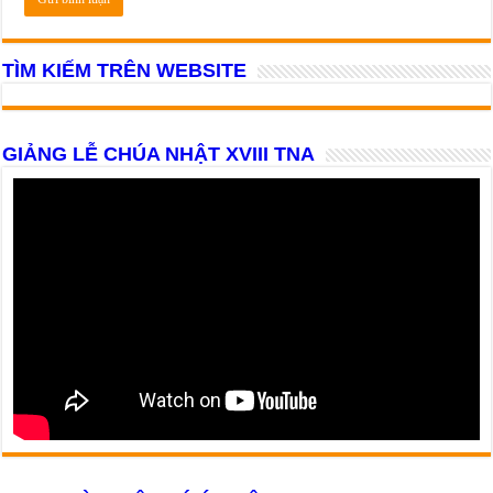
TÌM KIẾM TRÊN WEBSITE
GIẢNG LỄ CHÚA NHẬT XVIII TNA