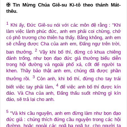
✠
Tin Mừng Chúa Giê-su Ki-tô theo thánh Mát-
thêu.
1
Khi ấy, Đức Giê-su nói với các môn đệ rằng : “Khi
làm việc lành phúc đức, anh em phải coi chừng, chớ
có phô trương cho thiên hạ thấy. Bằng không, anh em
sẽ chẳng được Cha của anh em, Đấng ngự trên trời,
2
ban thưởng.
Vậy khi bố thí, đừng có khua chiêng
đánh trống, như bọn đạo đức giả thường biểu diễn
trong hội đường và ngoài phố xá, cốt để người ta
khen. Thầy bảo thật anh em, chúng đã được phần
3
thưởng rồi.
Còn anh, khi bố thí, đừng cho tay trái
4
biết việc tay phải làm,
để việc anh bố thí được kín
đáo. Và Cha của anh, Đấng thấu suốt những gì kín
đáo, sẽ trả lại cho anh.
5
“Và khi cầu nguyện, anh em đừng làm như bọn đạo
đức giả : chúng thích đứng cầu nguyện trong các hội
đường, hoặc ngoài các ngã ba ngã tư, cho người ta