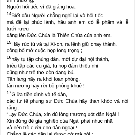
tình thương,
Người hối tiếc vì đã giáng hoạ.
14
Biết đâu Người chẳng nghĩ lại và hối tiếc
mà để lại phúc lành, hầu anh em có lễ phẩm và lễ
tưới rượu
dâng lên Đức Chúa là Thiên Chúa của anh em.
15
Hãy rúc tù và tại Xi-on, ra lệnh giữ chay thánh,
công bố mở cuộc họp long trọng ;
16
hãy tụ tập chúng dân, mời dự đại hội thánh,
triệu tập các cụ già, tụ họp đám thiếu nhi
cũng như trẻ thơ còn đang bú.
Tân lang hãy ra khỏi loan phòng,
tân nương hãy rời bỏ phòng khuê !
17
Giữa tiền đình và tế đàn,
các tư tế phụng sự Đức Chúa hãy than khóc và nói
rằng :
“Lạy Đức Chúa, xin dủ lòng thương xót dân Ngài !
Xin đừng để gia nghiệp của Ngài phải nhục nhã
và nên trò cười cho dân ngoại !
Chẳng lẽ các dân lại được cớ mà nói :