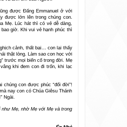
 cũng được Đấng Emmanuel ở với
y được lớn lên trong chúng con.
ủa Mẹ. Lúc hát thì có vẻ dễ dàng,
ự bao giờ. Khi vui vẻ hạnh phúc thì
hịch cảnh, thất bại… con lại thấy
hái thật lòng. Làm sao con học với
g” trước mọi biến cố trong đời. Mẹ
vâng khi đem con đi trốn, khi lạc
ại chúng con được phúc “đổi đời”!
 mà nay con có Chúa Giêsu Thánh
” Ngài.
 như Mẹ, nhờ Mẹ với Mẹ và trong
.