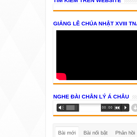
TÌM KIẾM TRÊN WEBSITE
GIẢNG LỄ CHÚA NHẬT XVIII TN
NGHE ĐÀI CHÂN LÝ Á CHÂU
Trình
Vm
00:00
R
P
phát
âm
thanh
Bài mới
Bài nổi bật
Phản hồi