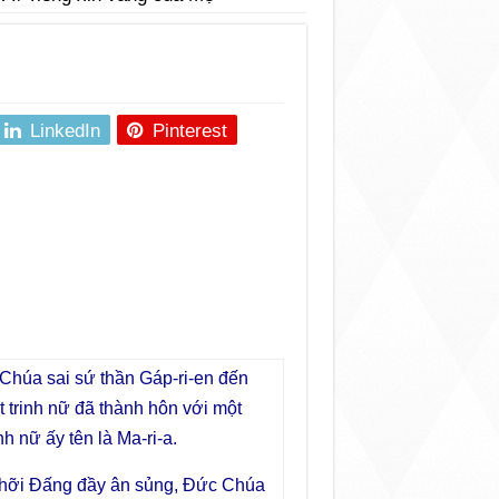
LinkedIn
Pinterest
n Chúa sai sứ thần Gáp-ri-en đến
 trinh nữ đã thành hôn với một
nh nữ ấy tên là Ma-ri-a.
, hỡi Đấng đầy ân sủng, Đức Chúa