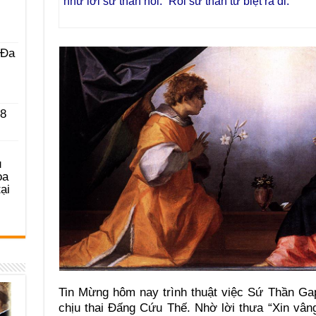
như lời sứ thần nói.” Rồi sứ thần từ biệt ra đi.
 Ða
 8
u
ọa
ại
Tin Mừng hôm nay trình thuật việc Sứ Thần Gap
chịu thai Đấng Cứu Thế. Nhờ lời thưa “Xin vâ