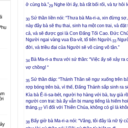
ở cùng bà.”
Nghe lời ấy, bà rất bối rối, và tự hỏi
29
i
Sứ thần liền nói: “Thưa bà Ma-ri-a, xin đừng sợ
30
này đây bà sẽ thụ thai, sinh hạ một con trai, và đặt 
Phụ
cả, và sẽ được gọi là Con Đấng Tối Cao. Đức Ch
Người ngai vàng vua Đa-vít, tổ tiên Người.
Người
33
đời, và triều đại của Người sẽ vô cùng vô tận.”
Bà Ma-ri-a thưa với sứ thần: “Việc ấy sẽ xảy ra c
34
vợ chồng! “
Sứ thần đáp: “Thánh Thần sẽ ngự xuống trên b
35
rợp bóng trên bà, vì thế, Đấng Thánh sắp sinh ra 
àm
Kìa bà Ê-li-sa-bét, người họ hàng với bà, tuy già
ời
người con trai: bà ấy vẫn bị mang tiếng là hiếm ho
tháng.
Vì đối với Thiên Chúa, không có gì là khô
37
Bấy giờ bà Ma-ri-a nói: “Vâng, tôi đây là nữ tỳ 
38
Bảy