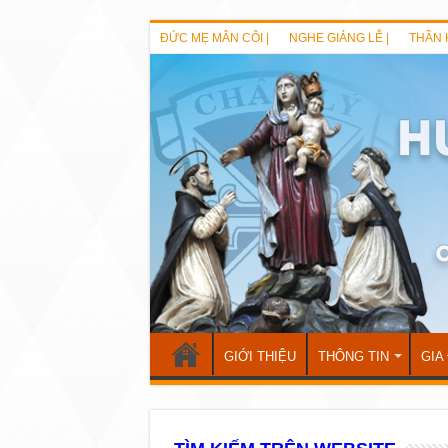
ĐỨC MẸ MÂN CÔI |
NGHE GIẢNG LỄ |
THẦN 
GIỚI THIỆU
THÔNG TIN
GIA