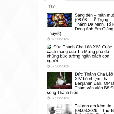
Thẻ
Sáng đèn – mặn muố
(08.08 – Lễ Trọng
Thánh Đa Minh, Tổ 
Dòng Anh Em Giảng
Thuyết)
07/08/2026
Đức Thánh Cha Lêô XIV: Cuộc
cách mạng của Tin Mừng phá đổ
những bức tường ngăn cách con
người
07/08/2026
Đức Thánh Cha Lêô
XIV bổ nhiệm cha
Benjamin Earl, OP l
Tham vấn viên Bộ Đ
sống Thánh hiến
07/08/2026
Tại anh em kém tin
(08.08.2026 – Thứ 