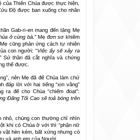
 của Thiên Chúa được thực hiện,
n Cứu Độ được ban xuống cho nhân
 thần Gab-ri-en mang đến tặng Mẹ
húa ở cùng bà.”
Mẹ đơn sơ khiêm
ầu Mẹ cũng phản ứng cách tự nhiên
ủa con người: “
Việc ấy sẽ xảy ra
!”
Sứ thần đã cắt nghĩa và chứng
ng thể được.
ùng”, nên Mẹ đã để Chúa làm chứ
 đáp lời với hai tiếng “xin vâng”
g ra để cho Chúa “chiếm đoạt”:
ng Đấng Tối Cao sẽ toả bóng trên
 nhỏ, chúng con thường chỉ nhìn
t khi có Chúa ở với thì “phận nữ
ạo vật hèn kém, bất xứng nhưng có
hữu và anh em của Người.