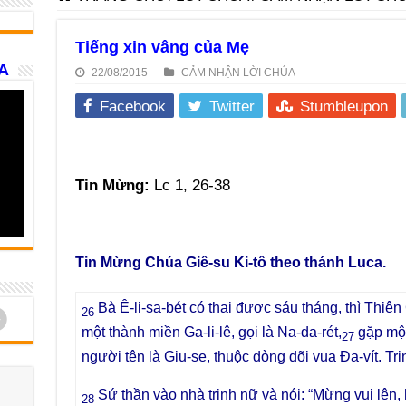
Tiếng xin vâng của Mẹ
A
22/08/2015
CẢM NHẬN LỜI CHÚA
Facebook
Twitter
Stumbleupon
Tin Mừng:
Lc 1, 26-38
Tin Mừng Chúa Giê-su Ki-tô theo thánh Luca.
Bà Ê-li-sa-bét có thai được sáu tháng, thì Thiê
d
26
một thành miền Ga-li-lê, gọi là Na-da-rét,
gặp một
27
người tên là Giu-se, thuộc dòng dõi vua Đa-vít. Tri
Sứ thần vào nhà trinh nữ và nói: “Mừng vui lên
28