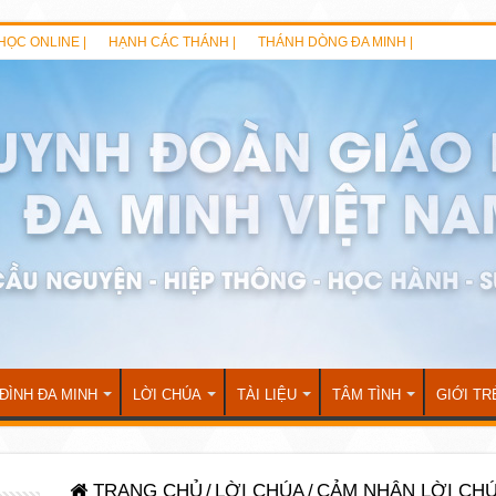
HỌC ONLINE |
HẠNH CÁC THÁNH |
THÁNH DÒNG ĐA MINH |
 ĐÌNH ĐA MINH
LỜI CHÚA
TÀI LIỆU
TÂM TÌNH
GIỚI TR
TRANG CHỦ
/
LỜI CHÚA
/
CẢM NHẬN LỜI CH