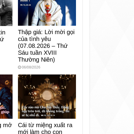
Thập giá: Lời mời gọi
in
của tình yêu
hứ
(07.08.2026 – Thứ
Sáu tuần XVIII
Thường Niên)
06/08/2026
Cái từ miệng xuất ra
ng mở
mới làm cho con