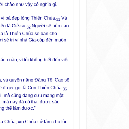
 lời chào như vậy có nghĩa gì.
, vì bà đẹp lòng Thiên Chúa.
Và
31
tên là Giê-su.
Người sẽ nên cao
32
úa là Thiên Chúa sẽ ban cho
 sẽ trị vì nhà Gia-cóp đến muôn
ách nào, vì tôi không biết đến việc
à, và quyền năng Đấng Tối Cao sẽ
sẽ được gọi là Con Thiên Chúa.
36
 rồi, mà cũng đang cưu mang một
i, mà nay đã có thai được sáu
ng thể làm được.”
của Chúa, xin Chúa cứ làm cho tôi