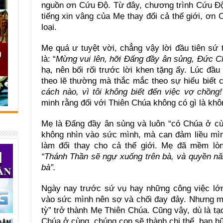
nguồn ơn Cứu Độ. Từ đây, chương trình Cứu Độ
tiếng xin vâng của Mẹ thay đổi cả thế giới, ơ
loại.
Mẹ quá ư tuyệt vời, chẳng vậy lời đầu tiên sứ
là: “
Mừng vui lên, hỡi Đấng đầy ân sủng, Đức C
hạ, nên bối rối trước lời khen tặng ấy. Lúc đ
theo lẽ thường mà thắc mắc theo sự hiểu biết c
cách nào, vì tôi không biết đến việc vợ chồng
minh rằng đối với Thiên Chúa không có gì là khô
Mẹ là Đấng đầy ân sủng và luôn “có Chúa ở c
không nhìn vào sức mình, mà can đảm liều mình
làm đổi thay cho cả thế giới. Mẹ đã mềm lòn
“Thánh Thần sẽ ngự xuống trên bà, và quyền nă
bà”.
Ngày nay trước sứ vụ hay những công việc lớn
vào sức mình nên sợ và chối đay đảy. Nhưng mộ
tỳ” trở thành Mẹ Thiên Chúa. Cũng vậy, dù là t
Chúa ở cùng, chúng con sẽ thành chi thể, bạn 