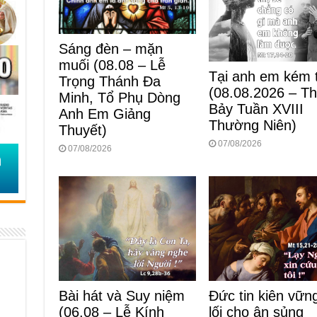
Sáng đèn – mặn
muối (08.08 – Lễ
Tại anh em kém t
Trọng Thánh Đa
(08.08.2026 – T
Minh, Tổ Phụ Dòng
Bảy Tuần XVIII
Anh Em Giảng
Thường Niên)
Thuyết)
07/08/2026
07/08/2026
Bài hát và Suy niệm
Đức tin kiên vữ
(06.08 – Lễ Kính
lối cho ân sủng