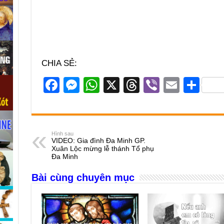
CHIA SẺ:
F
M
W
X
T
Vi
E
S
a
e
h
hr
b
m
h
c
ss
at
e
er
ail
ar
e
e
s
a
e
Hình sau
VIDEO: Gia đình Đa Minh GP.
b
n
A
d
Xuân Lộc mừng lễ thánh Tổ phụ
Đa Minh
o
g
p
s
Bài cùng chuyên mục
o
er
p
k