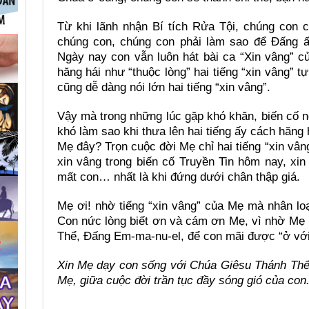
Từ khi lãnh nhận Bí tích Rửa Tội, chúng con
chúng con, chúng con phải làm sao để Đấng ấ
Ngày nay con vẫn luôn hát bài ca “Xin vâng” c
hăng hái như “thuộc lòng” hai tiếng “xin vâng” t
cũng dễ dàng nói lớn hai tiếng “xin vâng”.
Vậy mà trong những lúc gặp khó khăn, biến cố ng
khó làm sao khi thưa lên hai tiếng ấy cách hăng 
Mẹ đây? Trọn cuộc đời Mẹ chỉ hai tiếng “xin vân
xin vâng trong biến cố Truyền Tin hôm nay, xin 
mất con… nhất là khi đứng dưới chân thập giá.
Mẹ ơi! nhờ tiếng “xin vâng” của Mẹ mà nhân lo
Con nức lòng biết ơn và cám ơn Mẹ, vì nhờ Mẹ
Thể, Đấng Em-ma-nu-el, để con mãi được “ở với
Xin Mẹ dạy con sống với Chúa Giêsu Thánh Thể
Mẹ, giữa cuộc đời trần tục đầy sóng gió của con