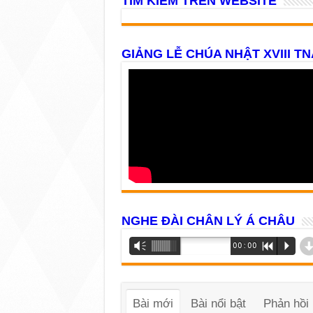
TÌM KIẾM TRÊN WEBSITE
GIẢNG LỄ CHÚA NHẬT XVIII TN
NGHE ĐÀI CHÂN LÝ Á CHÂU
Trình
Vm
00:00
R
P
phát
âm
thanh
Bài mới
Bài nổi bật
Phản hồi