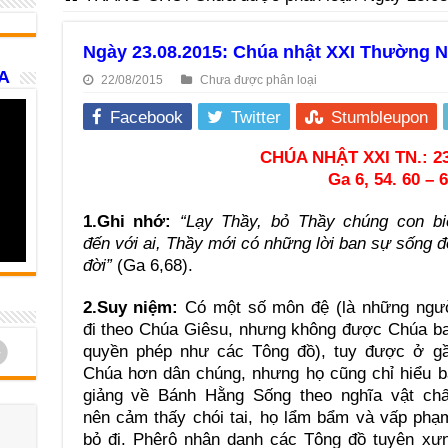
Ngày 23.08.2015: Chúa nhật XXI Thường N
A
22/08/2015
Chưa được phân loại
Facebook
Twitter
Stumbleupon
CHÚA NHẬT XXI TN.: 23
Ga 6, 54. 60 – 
1.Ghi nhớ:
“Lạy Thầy, bỏ Thầy chúng con bi
đến với ai, Thầy mới có những lời ban sự sống đ
đời”
(Ga 6,68).
2.Suy niệm:
Có một số môn đệ (là những ngư
đi theo Chúa Giêsu, nhưng không được Chúa b
d
quyền phép như các Tông đồ), tuy được ở g
Chúa hơn dân chúng, nhưng họ cũng chỉ hiểu b
giảng về Bánh Hằng Sống theo nghĩa vật chấ
nên cảm thấy chói tai, họ lẩm bẩm và vấp phạ
bỏ đi. Phêrô nhân danh các Tông đồ tuyên xư