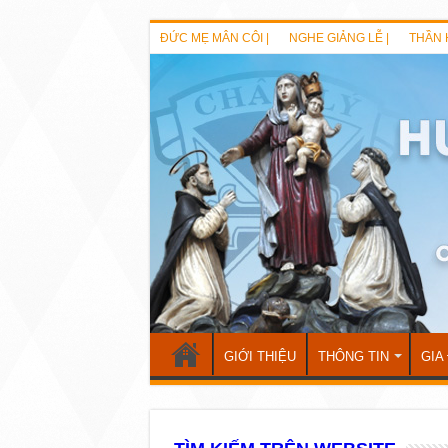
ĐỨC MẸ MÂN CÔI |
NGHE GIẢNG LỄ |
THẦN 
GIỚI THIỆU
THÔNG TIN
GIA