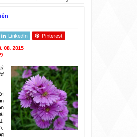
iên
LinkedIn
Pinterest
. 08. 2015
69
ết
ời
ời
an
ần
ài
t,
m,
ng