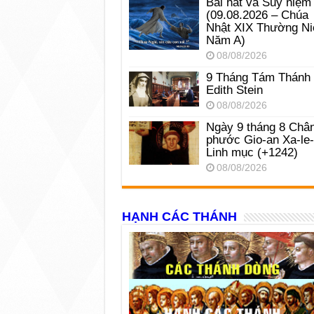
Bài hát và Suy niệm
(09.08.2026 – Chúa
Nhật XIX Thường Ni
Năm A)
08/08/2026
9 Tháng Tám Thánh
Edith Stein
08/08/2026
Ngày 9 tháng 8 Châ
phước Gio-an Xa-le
Linh mục (+1242)
08/08/2026
HẠNH CÁC THÁNH