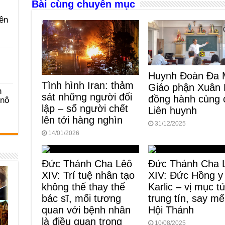
Bài cùng chuyên mục
o
er
p
k
ên
Huynh Đoàn Đa 
Tình hình Iran: thảm
Giáo phận Xuân 
n
sát những người đối
đồng hành cùng 
-nô
lập – số người chết
Liên huynh
lên tới hàng nghìn
31/12/2025
14/01/2026
Đức Thánh Cha Lêô
Đức Thánh Cha 
XIV: Trí tuệ nhân tạo
XIV: Đức Hồng y
không thể thay thế
Karlic – vị mục t
bác sĩ, mối tương
trung tín, say m
quan với bệnh nhân
Hội Thánh
là điều quan trọng
10/08/2025