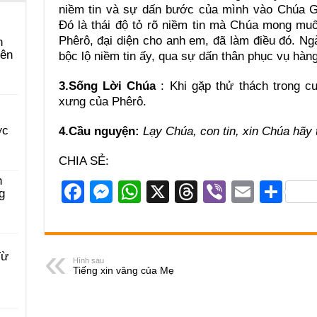
niềm tin và sự dấn bước của mình vào Chúa Gi
Đó là thái độ tỏ rõ niềm tin mà Chúa mong mu
Phêrô, đại diện cho anh em, đã làm điều đó. N
n
yên
bộc lộ niềm tin ấy, qua sự dấn thân phục vụ hàn
3.Sống Lời Chúa
: Khi gặp thử thách trong cu
xưng của Phêrô.
ớc
4.Cầu nguyện:
Lạy Chúa, con tin, xin Chúa hãy
CHIA SẺ:
n
F
M
W
X
T
Vi
E
S
g
a
e
h
hr
b
m
h
c
ss
at
e
er
ail
ar
e
e
s
a
e
Từ
Hình sau
Tiếng xin vâng của Mẹ
b
n
A
d
o
g
p
s