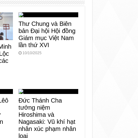
Thư Chung và Biên
bản Đại hội Hội đồng
Giám mục Việt Nam
lần thứ XVI
Minh
Lộc
10/10/2025
các
Lêô
Đức Thánh Cha
tưởng niệm
ử
Hiroshima và
ến
Nagasaki: Vũ khí hạt
nhân xúc phạm nhân
loại