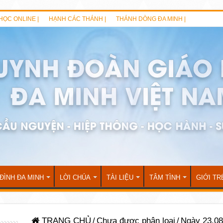
HỌC ONLINE |
HẠNH CÁC THÁNH |
THÁNH DÒNG ĐA MINH |
 ĐÌNH ĐA MINH
LỜI CHÚA
TÀI LIỆU
TÂM TÌNH
GIỚI TR
TRANG CHỦ
/
Chưa được phân loại
/
Ngày 23.08