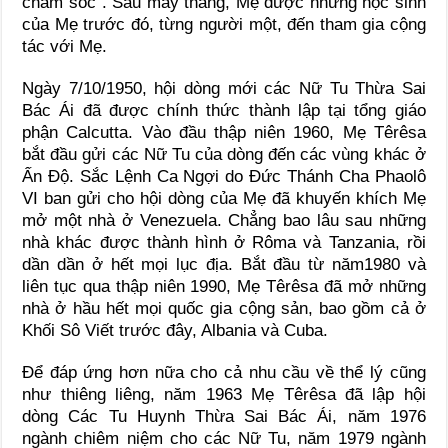
chăm sóc”. Sau mấy tháng, Mẹ được những học sinh
của Mẹ trước đó, từng người một, đến tham gia cộng
tác với Mẹ.
Ngày 7/10/1950, hội dòng mới các Nữ Tu Thừa Sai
Bác Ái đã được chính thức thành lập tại tổng giáo
phận Calcutta. Vào đầu thập niên 1960, Mẹ Têrêsa
bắt đầu gửi các Nữ Tu của dòng đến các vùng khác ở
Ấn Độ. Sắc Lệnh Ca Ngợi do Đức Thánh Cha Phaolô
VI ban gửi cho hội dòng của Mẹ đã khuyến khích Mẹ
mở một nhà ở Venezuela. Chẳng bao lâu sau những
nhà khác được thành hình ở Rôma và Tanzania, rồi
dần dần ở hết mọi lục địa. Bắt đầu từ năm1980 và
liên tục qua thập niên 1990, Mẹ Têrêsa đã mở những
nhà ở hầu hết mọi quốc gia cộng sản, bao gồm cả ở
Khối Sô Viết trước đây, Albania và Cuba.
Để đáp ứng hơn nữa cho cả nhu cầu về thể lý cũng
như thiêng liêng, năm 1963 Mẹ Têrêsa đã lập hội
dòng Các Tu Huynh Thừa Sai Bác Ái, năm 1976
ngành chiêm niệm cho các Nữ Tu, năm 1979 ngành