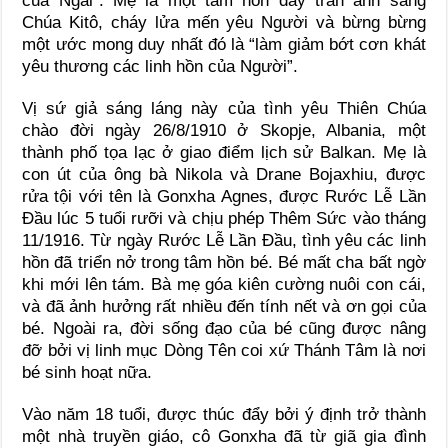
của Ngài”. Mẹ là một tâm hồn đầy tràn ánh sáng
Chúa Kitô, cháy lửa mến yêu Người và bừng bừng
một ước mong duy nhất đó là “làm giảm bớt cơn khát
yêu thương các linh hồn của Người”.
Vị sứ giả sáng láng này của tình yêu Thiên Chúa
chào đời ngày 26/8/1910 ở Skopje, Albania, một
thành phố tọa lạc ở giao điểm lịch sử Balkan. Mẹ là
con út của ông bà Nikola và Drane Bojaxhiu, được
rửa tội với tên là Gonxha Agnes, được Rước Lễ Lần
Đầu lúc 5 tuổi rưỡi và chịu phép Thêm Sức vào tháng
11/1916. Từ ngày Rước Lễ Lần Đầu, tình yêu các linh
hồn đã triển nở trong tâm hồn bé. Bé mất cha bất ngờ
khi mới lên tám. Bà mẹ góa kiên cường nuôi con cái,
và đã ảnh hưởng rất nhiều đến tính nết và ơn gọi của
bé. Ngoài ra, đời sống đạo của bé cũng được nâng
đỡ bởi vị linh mục Dòng Tên coi xứ Thánh Tâm là nơi
bé sinh hoạt nữa.
Vào năm 18 tuổi, được thúc đẩy bởi ý định trở thành
một nhà truyền giáo, cô Gonxha đã từ giã gia đình