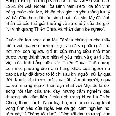
Bằng Tưởng Thưởng Padmashiri của Ấn Độ vào năm
1962, rồi Giải Nobel Hòa Bình năm 1979, đã tôn vinh
công cuộc của Mẹ, khiến cho giới truyền thông lưu ý
và bắt đầu theo dõi các sinh hoạt của Mẹ. Mẹ đã lãnh
nhận cả các thứ giải thưởng và sự chú ý của thế giới
“vì vinh quang Thiên Chúa và nhân danh kẻ nghèo”.
Cuộc đời lao nhọc của Mẹ Têrêsa chứng tỏ cho thấy
niềm vui của yêu thương, sự cao cả và phẩm giá của
hết mọi con người, giá trị của những điều nhỏ mọn
được trung thành thực hiện vì yêu mến, và giá trị siêu
việt của tình bằng hữu với Thiên Chúa. Thế nhưng
còn một phương diện anh hùng khác của người nữ
cao cả này đã được tỏ lộ chỉ sau khi người nữ ấy qua
đời. Khuất kín trước mắt của tất cả mọi người, ngay
cả với những người thân cận nhất với Mẹ, đó là đời
sống nội tâm của Mẹ, đầy những cảm nghiệm đau
thương sâu đậm liên lỉ của tình trạng bị xa lìa Thiên
Chúa, thậm chí bị Ngài loại bỏ, mà lại cứ càng khát
vọng tình yêu của Ngài. Mẹ đã gọi cảm nghiệm nội
tâm này là “bóng tối tăm”. “Đêm tối đau thương” của