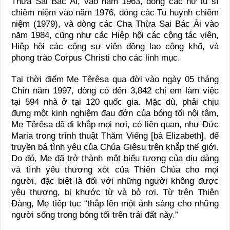
Thừa Sai Bác Ái, vào năm 1963, dòng các nữ tu sĩ
chiêm niệm vào năm 1976, dòng các Tu huynh chiêm
niệm (1979), và dòng các Cha Thừa Sai Bác Ái vào
năm 1984, cũng như các Hiệp hội các cộng tác viên,
Hiệp hội các cộng sự viên đồng lao cộng khổ, và
phong trào Corpus Christi cho các linh mục.
Tại thời điểm Mẹ Têrêsa qua đời vào ngày 05 tháng
Chín năm 1997, dòng có đến 3,842 chị em làm việc
tại 594 nhà ở tại 120 quốc gia. Mặc dù, phải chịu
đựng một kinh nghiệm đau đớn của bóng tối nội tâm,
Mẹ Têrêsa đã đi khắp mọi nơi, có liên quan, như Đức
Maria trong trình thuật Thăm Viếng [bà Elizabeth], để
truyền bá tình yêu của Chúa Giêsu trên khắp thế giới.
Do đó, Mẹ đã trở thành một biểu tượng của dịu dàng
và tình yêu thương xót của Thiên Chúa cho mọi
người, đặc biệt là đối với những người không được
yêu thương, bị khước từ và bỏ rơi. Từ trên Thiên
Đàng, Mẹ tiếp tục “thắp lên một ánh sáng cho những
người sống trong bóng tối trên trái đất này.”