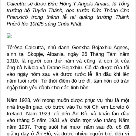
Calcutta sẽ được Đức Hồng Y Angelo Amato, là Tổng
trưởng bộ Tuyên Thánh, đọc trước Đức Thánh Cha
Phanxicô trong thánh lễ tại quảng trường Thánh
Phêrô lúc 10h25 sáng Chúa Nhật.
Têrêsa Calcutta, nhủ danh Gonxha Bojaxhiu Agnes,
sinh tại Skopje, Albania, ngày 26 Tháng Tám năm
1910, là người con thứ năm và cũng là con út của
ông bà Nikola và Drane Bojaxhiu. Cô đã được rửa tội
vào ngày hôm sau và được rước lễ lần đầu khi lên
năm tuổi rưỡi. Từ thời điểm đó trở đi, tâm hồn cô tràn
ngập tình yêu dành cho các linh hồn.
Năm 1928, với mong muốn được phục vụ như là một
nhà truyền giáo, cô bước vào Tu hội Chị em Loreto ở
Ireland. Năm 1929, cô đến Ấn Độ, và khấn lần đầu
vào tháng 5 năm 1931 và khấn trọn vào tháng Năm
năm 1937. Trong suốt hai mươi năm sau đó, cô đã
giảng dạy ở Ấn Độ, và được nhiều người biết đến vì