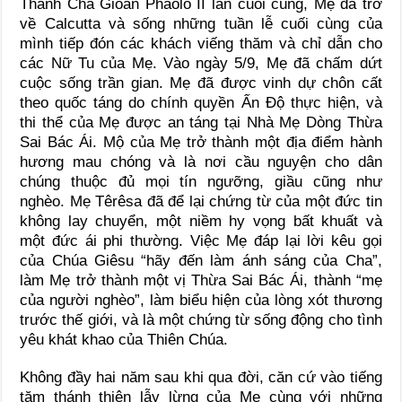
Thánh Cha Gioan Phaolô II lần cuối cùng, Mẹ đã trở
về Calcutta và sống những tuần lễ cuối cùng của
mình tiếp đón các khách viếng thăm và chỉ dẫn cho
các Nữ Tu của Mẹ. Vào ngày 5/9, Mẹ đã chấm dứt
cuộc sống trần gian. Mẹ đã được vinh dự chôn cất
theo quốc táng do chính quyền Ấn Độ thực hiện, và
thi thể của Mẹ được an táng tại Nhà Mẹ Dòng Thừa
Sai Bác Ái. Mộ của Mẹ trở thành một địa điểm hành
hương mau chóng và là nơi cầu nguyện cho dân
chúng thuộc đủ mọi tín ngưỡng, giầu cũng như
nghèo. Mẹ Têrêsa đã để lại chứng từ của một đức tin
không lay chuyển, một niềm hy vọng bất khuất và
một đức ái phi thường. Việc Mẹ đáp lại lời kêu gọi
của Chúa Giêsu “hãy đến làm ánh sáng của Cha”,
làm Mẹ trở thành một vị Thừa Sai Bác Ái, thành “mẹ
của người nghèo”, làm biểu hiện của lòng xót thương
trước thế giới, và là một chứng từ sống động cho tình
yêu khát khao của Thiên Chúa.
Không đầy hai năm sau khi qua đời, căn cứ vào tiếng
tăm thánh thiện lẫy lừng của Mẹ cùng với những