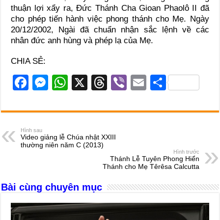
thuận lợi xẩy ra, Đức Thánh Cha Gioan Phaolô II đã
cho phép tiến hành việc phong thánh cho Mẹ. Ngày
20/12/2002, Ngài đã chuẩn nhận sắc lệnh về các
nhân đức anh hùng và phép lạ của Mẹ.
CHIA SẺ:
F
M
W
X
T
Vi
E
S
a
e
h
hr
b
m
h
c
ss
at
e
er
ail
ar
e
e
s
a
e
Hình sau
Video giảng lễ Chúa nhật XXIII
b
n
A
d
thường niên năm C (2013)
Hình trước
o
g
p
s
Thánh Lễ Tuyên Phong Hiển
Thánh cho Mẹ Têrêsa Calcutta
o
er
p
Bài cùng chuyên mục
k