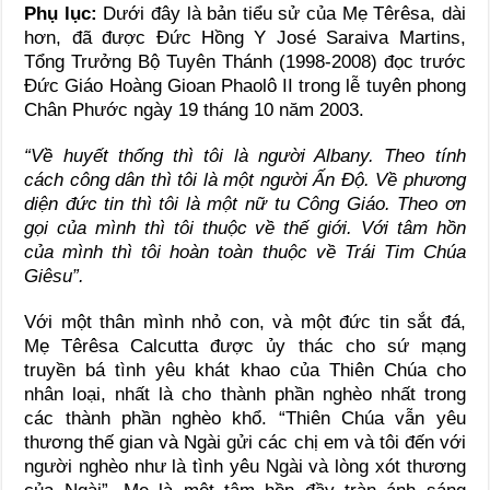
Phụ lục:
Dưới đây là bản tiểu sử của Mẹ Têrêsa, dài
hơn, đã được Đức Hồng Y José Saraiva Martins,
Tổng Trưởng Bộ Tuyên Thánh (1998-2008) đọc trước
Đức Giáo Hoàng Gioan Phaolô II trong lễ tuyên phong
Chân Phước ngày 19 tháng 10 năm 2003.
“Về huyết thống thì tôi là người Albany. Theo tính
cách công dân thì tôi là một người Ấn Độ. Về phương
diện đức tin thì tôi là một nữ tu Công Giáo. Theo ơn
gọi của mình thì tôi thuộc về thế giới. Với tâm hồn
của mình thì tôi hoàn toàn thuộc về Trái Tim Chúa
Giêsu”.
Với một thân mình nhỏ con, và một đức tin sắt đá,
Mẹ Têrêsa Calcutta được ủy thác cho sứ mạng
truyền bá tình yêu khát khao của Thiên Chúa cho
nhân loại, nhất là cho thành phần nghèo nhất trong
các thành phần nghèo khổ. “Thiên Chúa vẫn yêu
thương thế gian và Ngài gửi các chị em và tôi đến với
người nghèo như là tình yêu Ngài và lòng xót thương