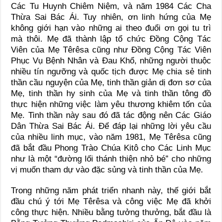
Các Tu Huynh Chiêm Niệm, và năm 1984 Các Cha
Thừa Sai Bác Ái. Tuy nhiên, ơn linh hứng của Mẹ
không giới hạn vào những ai theo đuổi ơn gọi tu trì
mà thôi. Mẹ đã thành lập tổ chức Đồng Cộng Tác
Viên của Mẹ Têrêsa cũng như Đồng Cộng Tác Viên
Phục Vụ Bệnh Nhân và Đau Khổ, những người thuộc
nhiều tín ngưỡng và quốc tịch được Mẹ chia sẻ tinh
thần cầu nguyện của Mẹ, tinh thần giản dị đơn sơ của
Mẹ, tinh thần hy sinh của Mẹ và tinh thần tông đồ
thực hiện những việc làm yêu thương khiêm tốn của
Mẹ. Tinh thần này sau đó đã tác động nên Các Giáo
Dân Thừa Sai Bác Ái. Để đáp lại những lời yêu cầu
của nhiều linh mục, vào năm 1981, Mẹ Têrêsa cũng
đã bắt đầu Phong Trào Chúa Kitô cho Các Linh Mục
như là một “đường lối thánh thiện nhỏ bé” cho những
vị muốn tham dự vào đặc sủng và tinh thần của Mẹ.
Trong những năm phát triển nhanh này, thế giới bắt
đầu chú ý tới Mẹ Têrêsa và công việc Mẹ đã khởi
công thực hiện. Nhiều bằng tưởng thưởng, bắt đầu là