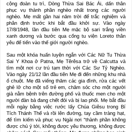
cộng đoàn tu trì, Dòng Thừa Sai Bác Ái, dấn thân
phục vụ thành phần nghèo nhất trong các người
nghèo. Mẹ mất gần hai năm trời để trắc nghiệm và
phân định trước khi bắt đầu khởi sự. Vào ngày
17/8/1948, lần đầu tiên Mẹ mặc bộ sari trắng viền
xanh dương và bước qua cổng tu viện Loreto thân
yêu để tiến vào thế giới người nghèo.
Sau một khóa huấn luyện ngắn với Các Nữ Tu Thừa
Sai Y Khoa ở Patna, Mẹ Têrêsa trở về Calcutta và
tìm một nơi cư trú tạm thời với Các Sư Tỷ Nghèo.
Vào ngày 21/12 lần đầu tiên Mẹ đi đến những khu nhà
ổ chuột. Mẹ đã viếng thăm các gia đình, rửa các vết
ghẻ lở cho một số trẻ em, chăm sóc cho một người
già nằm bệnh trên đường phố và thuốc men cho một
người đàn bà đang chết đói và bị lao phổi. Mẹ bắt đầu
mỗi ngày bằng việc rước lấy Chúa Giêsu trong Bí
Tích Thánh Thể và rồi lên đường, tay cầm tràng hạt,
để tìm kiếm và phục vụ Ngài nơi “thành phần không
được chú ý tới, không được yêu thương, không được