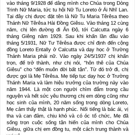
vào tháng 9/1928 để dâng mình cho Chúa trong Dòng
Trinh Nữ Maria, tức tu hội Nữ Tu Loreto ở Ái Nhĩ Lan.
Tại đây chị được đặt tên là Nữ Tu Maria Têrêsa theo
Thánh Nữ Têrêsa Hài Đồng Giêsu. Vào tháng 12 cùng
năm, chị lên đường đi Ấn Độ, tới Calcutta ngày 6
tháng Giêng năm 1929. Sau khi khấn lần đầu vào
tháng 5/1931, Nữ Tư Têrêsa được chỉ định đến cộng
đồng Loreto Entally ở Calcutta và dạy học ở Trường
Thánh Maria phái nữ. Vào ngày 24/5/1937 chị khấn
trọn, để trở thành, như chị nói, “hôn thê của Chúa
Giêsu” cho “đến muôn đời bất tận”. Từ đó trở đi, chị
được gọi là Mẹ Têrêsa. Mẹ tiếp tục dạy học ở Trường
Thánh Maria và làm hiệu trưởng của trường này vào
năm 1944. Là một con người chìm đắm trong cầu
nguyện và hết sức yêu thương chị em dòng cũng như
học sinh của mình, 20 năm sống trong dòng Loreto,
Mẹ cảm thấy thật là hạnh phúc. Nổi tiếng là bác ái, vị
tha và can đảm, chịu khó và có óc tổ chức, Mẹ đã
sống trọn cuộc sống tận hiến của mình cho Chúa
Giêsu, giữa chị em đồng tu, một cách trung thành và