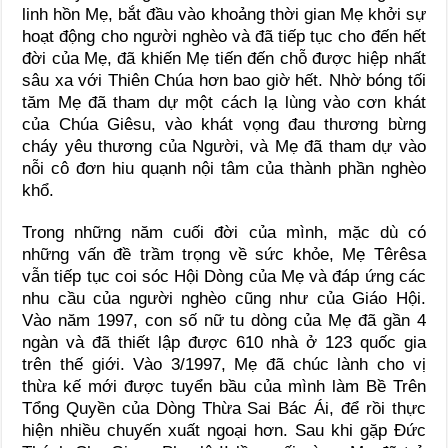
linh hồn Mẹ, bắt đầu vào khoảng thời gian Mẹ khởi sự
hoạt động cho người nghèo và đã tiếp tục cho đến hết
đời của Mẹ, đã khiến Mẹ tiến đến chỗ được hiệp nhất
sâu xa với Thiên Chúa hơn bao giờ hết. Nhờ bóng tối
tăm Mẹ đã tham dự một cách lạ lùng vào cơn khát
của Chúa Giêsu, vào khát vọng đau thương bừng
cháy yêu thương của Người, và Mẹ đã tham dự vào
nỗi cô đơn hiu quạnh nội tâm của thành phần nghèo
khổ.
Trong những năm cuối đời của mình, mặc dù có
những vấn đề trầm trọng về sức khỏe, Mẹ Têrêsa
vẫn tiếp tục coi sóc Hội Dòng của Mẹ và đáp ứng các
nhu cầu của người nghèo cũng như của Giáo Hội.
Vào năm 1997, con số nữ tu dòng của Mẹ đã gần 4
ngàn và đã thiết lập được 610 nhà ở 123 quốc gia
trên thế giới. Vào 3/1997, Mẹ đã chúc lành cho vị
thừa kế mới được tuyển bầu của mình làm Bề Trên
Tổng Quyền của Dòng Thừa Sai Bác Ái, để rồi thực
hiện nhiều chuyến xuất ngoại hơn. Sau khi gặp Đức