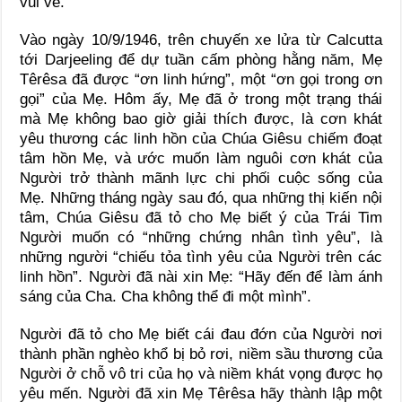
vui vẻ.
Vào ngày 10/9/1946, trên chuyến xe lửa từ Calcutta
tới Darjeeling để dự tuần cấm phòng hằng năm, Mẹ
Têrêsa đã được “ơn linh hứng”, một “ơn gọi trong ơn
gọi” của Mẹ. Hôm ấy, Mẹ đã ở trong một trạng thái
mà Mẹ không bao giờ giải thích được, là cơn khát
yêu thương các linh hồn của Chúa Giêsu chiếm đoạt
tâm hồn Mẹ, và ước muốn làm nguôi cơn khát của
Người trở thành mãnh lực chi phối cuộc sống của
Mẹ. Những tháng ngày sau đó, qua những thị kiến nội
tâm, Chúa Giêsu đã tỏ cho Mẹ biết ý của Trái Tim
Người muốn có “những chứng nhân tình yêu”, là
những người “chiếu tỏa tình yêu của Người trên các
linh hồn”. Người đã nài xin Mẹ: “Hãy đến để làm ánh
sáng của Cha. Cha không thể đi một mình”.
Người đã tỏ cho Mẹ biết cái đau đớn của Người nơi
thành phần nghèo khổ bị bỏ rơi, niềm sầu thương của
Người ở chỗ vô tri của họ và niềm khát vọng được họ
yêu mến. Người đã xin Mẹ Têrêsa hãy thành lập một