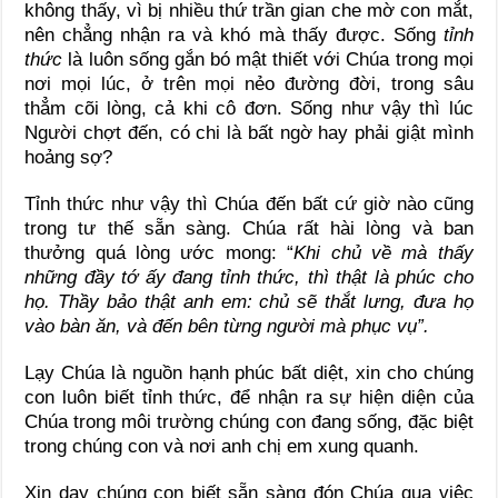
không thấy, vì bị nhiều thứ trần gian che mờ con mắt,
nên chẳng nhận ra và khó mà thấy được. Sống
tỉnh
thức
là luôn sống gắn bó mật thiết với Chúa trong mọi
nơi mọi lúc, ở trên mọi nẻo đường đời, trong sâu
thẳm cõi lòng, cả khi cô đơn. Sống như vậy thì lúc
Người chợt đến, có chi là bất ngờ hay phải giật mình
hoảng sợ?
Tỉnh thức như vậy thì Chúa đến bất cứ giờ nào cũng
trong tư thế sẵn sàng. Chúa rất hài lòng và ban
thưởng quá lòng ước mong: “
Khi chủ về mà thấy
những đầy tớ ấy đang tỉnh thức, thì thật là phúc cho
họ. Thầy bảo thật anh em: chủ sẽ thắt lưng, đưa họ
vào bàn ăn, và đến bên từng người mà phục vụ”.
Lạy Chúa là nguồn hạnh phúc bất diệt, xin cho chúng
con luôn biết tỉnh thức, để nhận ra sự hiện diện của
Chúa trong môi trường chúng con đang sống, đặc biệt
trong chúng con và nơi anh chị em xung quanh.
Xin dạy chúng con biết sẵn sàng đón Chúa qua việc