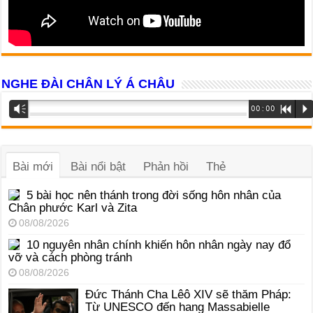
NGHE ĐÀI CHÂN LÝ Á CHÂU
Trình
Vm
00:00
R
P
phát
âm
thanh
Bài mới
Bài nổi bật
Phản hồi
Thẻ
5 bài học nên thánh trong đời sống hôn nhân của
Chân phước Karl và Zita
08/08/2026
10 nguyên nhân chính khiến hôn nhân ngày nay đổ
vỡ và cách phòng tránh
08/08/2026
Đức Thánh Cha Lêô XIV sẽ thăm Pháp:
Từ UNESCO đến hang Massabielle