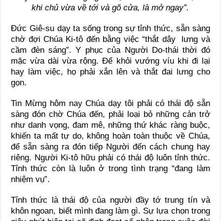
khi chủ vừa về tới và gõ cửa, là mở ngay”.
Đức Giê-su dạy ta sống trong sự tỉnh thức, sẵn sàng
chờ đợi Chúa Ki-tô đến bằng việc “thắt dây lưng và
cầm đèn sáng”. Y phục của Người Do-thái thời đó
mặc vừa dài vừa rộng. Để khỏi vướng víu khi đi lại
hay làm việc, họ phải xắn lên và thắt đai lưng cho
gọn.
Tin Mừng hôm nay Chúa dạy tôi phải có thái độ sẵn
sàng đón chờ Chúa đến, phải loại bỏ những cản trở
như danh vọng, đam mê, những thứ khác ràng buộc,
khiến ta mất tự do, không hoàn toàn thuộc về Chúa,
để sẵn sàng ra đón tiếp Người đến cách chung hay
riêng. Người Ki-tô hữu phải có thái độ luôn tỉnh thức.
Tỉnh thức còn là luôn ở trong tình trạng “đang làm
nhiệm vụ”.
Tỉnh thức là thái độ của người đầy tớ trung tín và
khôn ngoan, biết mình đang làm gì. Sự lựa chọn trong