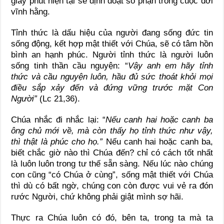
giây phút hiện tại sẽ định đoạt số phận trong cuộc đời
vĩnh hằng.
Tỉnh thức là dấu hiệu của người đang sống đức tin
sống động, kết hợp mật thiết với Chúa, sẽ có tâm hồn
bình an hạnh phúc. Người tỉnh thức là người luôn
sống tinh thần cầu nguyện: “
Vậy anh em hãy tỉnh
thức và cầu nguyện luôn, hầu đủ sức thoát khỏi mọi
điều sắp xảy đến và đứng vững trước mặt Con
Người”
(Lc 21,36).
Chúa nhắc đi nhắc lại: “
Nếu canh hai hoặc canh ba
ông chủ mới về, mà còn thấy họ tỉnh thức như vậy,
thì thật là phúc cho họ.”
Nếu canh hai hoặc canh ba,
biết chắc giờ nào thì Chúa đến? chỉ có cách tốt nhất
là luôn luôn trong tư thế sẵn sàng. Nếu lúc nào chúng
con cũng “có Chúa ở cùng”, sống mật thiết với Chúa
thì dù có bất ngờ, chúng con còn được vui vẻ ra đón
rước Người, chứ không phải giật mình sợ hãi.
Thực ra Chúa luôn có đó, bên ta, trong ta mà ta