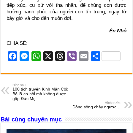
tiếp xúc, cư xử với tha nhân, để chúng con được
hưởng hạnh phúc của người con tín trung, ngay từ
bây giờ và cho đến muôn đời.
Én Nhỏ
CHIA SẺ:
F
M
W
X
T
Vi
E
S
a
e
h
hr
b
m
h
c
ss
at
e
er
ail
ar
e
e
s
a
e
Hình sau
100 tích truyện Kinh Mân Côi:
b
n
A
d
Bỏ lỡ cơ hội mà không được
gặp Đức Mẹ
o
g
p
s
Hình trước
Dòng sông chảy ngược…
o
er
p
Bài cùng chuyên mục
k