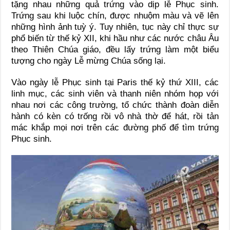
tặng nhau những quả trứng vào dịp lễ Phục sinh.
Trứng sau khi luộc chín, được nhuộm màu và vẽ lên
những hình ảnh tuỳ ý. Tuy nhiên, tục này chỉ thực sự
phổ biến từ thế kỷ XII, khi hầu như các nước châu Âu
theo Thiên Chúa giáo, đều lấy trứng làm một biểu
tượng cho ngày Lễ mừng Chúa sống lại.
Vào ngày lễ Phục sinh tại Paris thế kỷ thứ XIII, các
linh mục, các sinh viên và thanh niên nhóm họp với
nhau nơi các công trường, tổ chức thành đoàn diễn
hành có kèn có trống rồi vô nhà thờ để hát, rồi tản
mác khắp mọi nơi trên các đường phố để tìm trứng
Phục sinh.