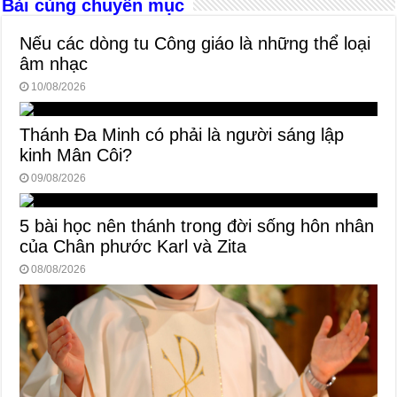
Bài cùng chuyên mục
k
Nếu các dòng tu Công giáo là những thể loại
âm nhạc
10/08/2026
Thánh Đa Minh có phải là người sáng lập
kinh Mân Côi?
09/08/2026
5 bài học nên thánh trong đời sống hôn nhân
của Chân phước Karl và Zita
08/08/2026