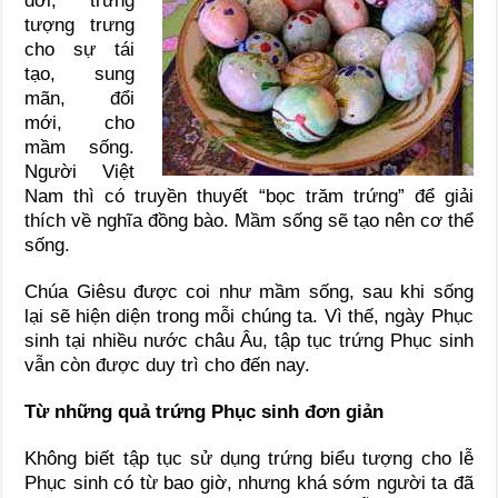
đời, trứng
tượng trưng
cho sự tái
tạo, sung
mãn, đổi
mới, cho
mầm sống.
Người Việt
Nam thì có truyền thuyết “bọc trăm trứng” để giải
thích về nghĩa đồng bào. Mầm sống sẽ tạo nên cơ thể
sống.
Chúa Giêsu được coi như mầm sống, sau khi sống
lại sẽ hiện diện trong mỗi chúng ta. Vì thế, ngày Phục
sinh tại nhiều nước châu Âu, tập tục trứng Phục sinh
vẫn còn được duy trì cho đến nay.
Từ những quả trứng Phục sinh đơn giản
Không biết tập tục sử dụng trứng biểu tượng cho lễ
Phục sinh có từ bao giờ, nhưng khá sớm người ta đã