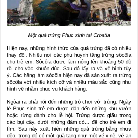
Một quả trứng Phục sinh tại Croatia
Hiện nay, những hình thức của quả trứng đã có nhiều
thay đổi. Nhiều nơi các phụ huynh tặng trứng sôcôla
cho trẻ em. Sôcôla được làm nóng lên khoảng 50 độ
rồi cho vào khuôn đúc. Sau đó lấy ra và vẽ hình tùy
ý. Các hãng làm sôcôla hiện nay đã sản xuất ra trứng
sôcôla với nhiều kích cỡ và nhiều màu sắc cũng như
hình vẽ nhằm phục vụ khách hàng.
Ngòai ra phải nói đến những trò chơi với trứng. Ngày
lễ Phục sinh trẻ em được dẫn đến những khu vườn
hoặc rừng dành cho lễ hội. Trứng được giấu trong
các bụi cây, dưới những đám cỏ… để cho trẻ em đi
tìm. Sau này xuất hiện những quả trứng bằng nhựa
dẻo, trong đó có một quà tặng như một vé xinê, vé ăn