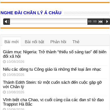
NGHE ĐÀI CHÂN LÝ Á CHÂU
Trình
Vm
00:00
R
P
phát
âm
thanh
Bài mới
Bài nổi bật
Phản hồi
Thẻ
Giám mục Nigeria: Trở thành “thiểu số sáng tạo” để biến
đổi xã hội
10/08/2026
Nếu các dòng tu Công giáo là những thể loại âm nhạc
10/08/2026
Thánh Edith Stein: từ một cuốn sách đến cuộc gặp gỡ
với Chân lý
10/08/2026
Vĩnh biệt cha Chao, vị cuối cùng của các đan sĩ tử đạo
Trappist Hà Bắc
10/08/2026