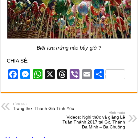
Biết lựa trứng nào bây giờ ?
CHIA SẺ:
F
M
W
X
T
Vi
E
S
a
e
h
hr
b
m
h
c
ss
at
e
er
ail
ar
e
e
s
a
e
Hình sau
Trang thơ: Thánh Giá Tình Yêu
b
n
A
d
Hình trước
Videos: Nghi thức và giảng Lễ
o
g
p
s
Tuần Thánh 2017 tại Gx. Thánh
Đa Minh – Ba Chuông
o
er
p