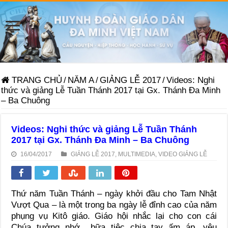
TRANG CHỦ
/
NĂM A
/
GIẢNG LỄ 2017
/
Videos: Nghi
thức và giảng Lễ Tuần Thánh 2017 tại Gx. Thánh Đa Minh
– Ba Chuông
Videos: Nghi thức và giảng Lễ Tuần Thánh
2017 tại Gx. Thánh Đa Minh – Ba Chuông
16/04/2017
GIẢNG LỄ 2017
,
MULTIMEDIA
,
VIDEO GIẢNG LỄ
Thứ năm Tuần Thánh – ngày khởi đầu cho Tam Nhật
Vượt Qua – là một trong ba ngày lễ đỉnh cao của năm
phụng vụ Kitô giáo. Giáo hội nhắc lại cho con cái
Chúa tưởng nhớ bữa tiệc chia tay ấm áp, yêu