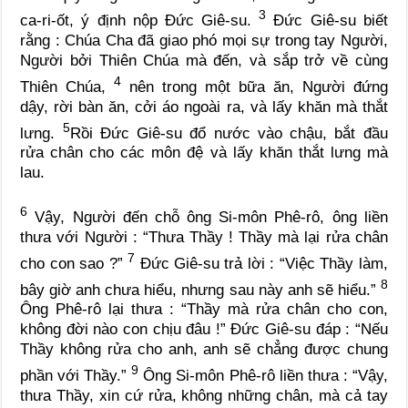
3
ca-ri-ốt, ý định nộp Đức Giê-su.
Đức Giê-su biết
rằng : Chúa Cha đã giao phó mọi sự trong tay Người,
Người bởi Thiên Chúa mà đến, và sắp trở về cùng
4
Thiên Chúa,
nên trong một bữa ăn, Người đứng
dậy, rời bàn ăn, cởi áo ngoài ra, và lấy khăn mà thắt
5
lưng.
Rồi Đức Giê-su đổ nước vào chậu, bắt đầu
rửa chân cho các môn đệ và lấy khăn thắt lưng mà
lau.
6
Vậy, Người đến chỗ ông Si-môn Phê-rô, ông liền
thưa với Người : “Thưa Thầy ! Thầy mà lại rửa chân
7
cho con sao ?”
Đức Giê-su trả lời : “Việc Thầy làm,
8
bây giờ anh chưa hiểu, nhưng sau này anh sẽ hiểu.”
Ông Phê-rô lại thưa : “Thầy mà rửa chân cho con,
không đời nào con chịu đâu !” Đức Giê-su đáp : “Nếu
Thầy không rửa cho anh, anh sẽ chẳng được chung
9
phần với Thầy.”
Ông Si-môn Phê-rô liền thưa : “Vậy,
thưa Thầy, xin cứ rửa, không những chân, mà cả tay