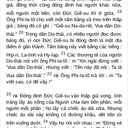
giá, đồng thời cũng đóng đinh hai người khác nữa,
19
mỗi người một bên, còn Đức Giê-su thì ở giữa.
Ông Phi-la-tô cho viết một tấm bảng và treo trên thập
giá ; bảng đó có ghi : “Giê-su Na-da-rét, Vua dân Do-
20
thái.”
Trong dân Do-thái, có nhiều người đọc được
bảng đó, vì nơi Đức Giê-su bị đóng đinh là một địa
điểm ở gần thành. Tấm bảng này viết bằng các tiếng :
21
Híp-ri, La-tinh và Hy-lạp.
Các thượng tế của người
Do-thái nói với ông Phi-la-tô :
m
“Xin ngài đừng viết :
‘Vua dân Do-thái’, nhưng viết : ‘Tên này đã nói : Ta là
22
Vua dân Do-thái’.”
nk
Ông Phi-la-tô trả lời :
m
“Ta
viết sao, cứ để vậy !”
23
nk
Đóng đinh Đức Giê-su vào thập giá xong, lính
tráng lấy áo xống của Người chia làm bốn phần, mỗi
người một phần ; họ lấy cả chiếc áo dài nữa. Nhưng
chiếc áo dài này không có đường khâu, dệt liền từ
24
trên xuống dưới.
Vậy họ nói với nhau :
m
“Đừng xé