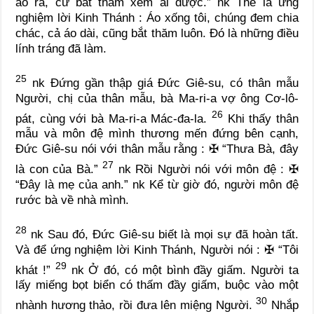
áo ra, cứ bắt thăm xem ai được.”
nk
Thế là ứng
nghiệm lời Kinh Thánh : Áo xống tôi, chúng đem chia
chác, cả áo dài, cũng bắt thăm luôn. Đó là những điều
lính tráng đã làm.
25
nk
Đứng gần thập giá Đức Giê-su, có thân mẫu
Người, chị của thân mẫu, bà Ma-ri-a vợ ông Cơ-lô-
26
pát, cùng với bà Ma-ri-a Mác-đa-la.
Khi thấy thân
mẫu và môn đệ mình thương mến đứng bên cạnh,
Đức Giê-su nói với thân mẫu rằng :
✠
“Thưa Bà, đây
27
là con của Bà.”
nk
Rồi Người nói với môn đệ :
✠
“Đây là mẹ của anh.”
nk
Kể từ giờ đó, người môn đệ
rước bà về nhà mình.
28
nk
Sau đó, Đức Giê-su biết là mọi sự đã hoàn tất.
Và để ứng nghiệm lời Kinh Thánh, Người nói :
✠
“Tôi
29
khát !”
nk
Ở đó, có một bình đầy giấm. Người ta
lấy miếng bọt biển có thấm đầy giấm, buộc vào một
30
nhành hương thảo, rồi đưa lên miệng Người.
Nhắp