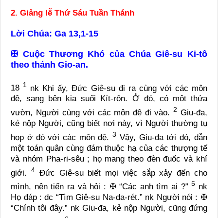
2. Giảng lễ Thứ Sáu Tuần Thánh
Lời Chúa: Ga 13,1-15
✠
Cuộc Thương Khó của Chúa Giê-su Ki-tô
theo thánh Gio-an.
1
18
nk
Khi ấy, Đức Giê-su đi ra cùng với các môn
đệ, sang bên kia suối Kít-rôn. Ở đó, có một thửa
2
vườn, Người cùng với các môn đệ đi vào.
Giu-đa,
kẻ nộp Người, cũng biết nơi này, vì Người thường tụ
3
họp ở đó với các môn đệ.
Vậy, Giu-đa tới đó, dẫn
một toán quân cùng đám thuộc hạ của các thượng tế
và nhóm Pha-ri-sêu ; họ mang theo đèn đuốc và khí
4
giới.
Đức Giê-su biết mọi việc sắp xảy đến cho
5
mình, nên tiến ra và hỏi :
✠
“Các anh tìm ai ?”
nk
Họ đáp :
dc
“Tìm Giê-su Na-da-rét.”
nk
Người nói :
✠
“Chính tôi đây.”
nk
Giu-đa, kẻ nộp Người, cũng đứng