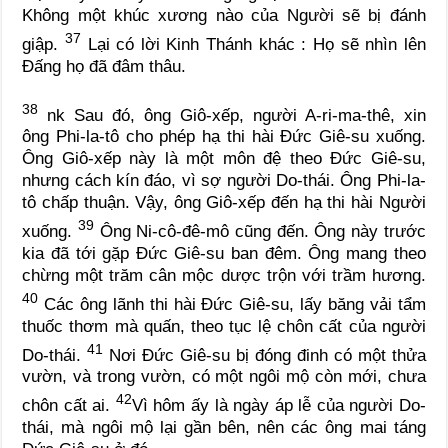
Không một khúc xương nào của Người sẽ bị đánh
37
giập.
Lại có lời Kinh Thánh khác : Họ sẽ nhìn lên
Đấng họ đã đâm thâu.
38
nk
Sau đó, ông Giô-xếp, người A-ri-ma-thê, xin
ông Phi-la-tô cho phép hạ thi hài Đức Giê-su xuống.
Ông Giô-xếp này là một môn đệ theo Đức Giê-su,
nhưng cách kín đáo, vì sợ người Do-thái. Ông Phi-la-
tô chấp thuận. Vậy, ông Giô-xếp đến hạ thi hài Người
39
xuống.
Ông Ni-cô-đê-mô cũng đến. Ông này trước
kia đã tới gặp Đức Giê-su ban đêm. Ông mang theo
chừng một trăm cân mộc dược trộn với trầm hương.
40
Các ông lãnh thi hài Đức Giê-su, lấy băng vải tẩm
thuốc thơm mà quấn, theo tục lệ chôn cất của người
41
Do-thái.
Nơi Đức Giê-su bị đóng đinh có một thửa
vườn, và trong vườn, có một ngôi mộ còn mới, chưa
42
chôn cất ai.
Vì hôm ấy là ngày áp lễ của người Do-
thái, mà ngôi mộ lại gần bên, nên các ông mai táng