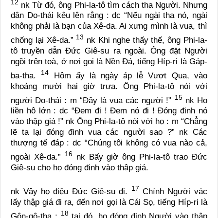
12
nk
Từ đó, ông Phi-la-tô tìm cách tha Người. Nhưng
dân Do-thái kêu lên rằng :
dc
“Nếu ngài tha nó, ngài
không phải là bạn của Xê-da. Ai xưng mình là vua, thì
13
chống lại Xê-da.”
nk
Khi nghe thấy thế, ông Phi-la-
tô truyền dẫn Đức Giê-su ra ngoài. Ông đặt Người
ngồi trên toà, ở nơi gọi là Nền Đá, tiếng Híp-ri là Gáp-
14
ba-tha.
Hôm ấy là ngày áp lễ Vượt Qua, vào
khoảng mười hai giờ trưa. Ông Phi-la-tô nói với
15
người Do-thái :
m
“Đây là vua các người !”
nk
Họ
liền hô lớn :
dc
“Đem đi ! Đem nó đi ! Đóng đinh nó
vào thập giá !”
nk
Ông Phi-la-tô nói với họ :
m
“Chẳng
lẽ ta lại đóng đinh vua các người sao ?”
nk
Các
thượng tế đáp :
dc
“Chúng tôi không có vua nào cả,
16
ngoài Xê-da.”
nk
Bấy giờ ông Phi-la-tô trao Đức
Giê-su cho họ đóng đinh vào thập giá.
17
nk
Vậy họ điệu Đức Giê-su đi.
Chính Người vác
lấy thập giá đi ra, đến nơi gọi là Cái Sọ, tiếng Híp-ri là
18
Gôn-gô-tha ;
tại đó, họ đóng đinh Người vào thập