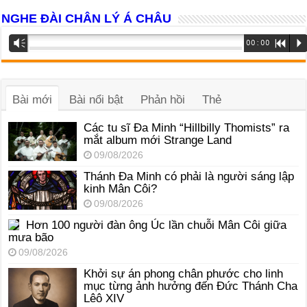
NGHE ĐÀI CHÂN LÝ Á CHÂU
Trình
Vm
00:00
R
P
phát
âm
thanh
Bài mới
Bài nổi bật
Phản hồi
Thẻ
Các tu sĩ Đa Minh “Hillbilly Thomists” ra
mắt album mới Strange Land
09/08/2026
Thánh Đa Minh có phải là người sáng lập
kinh Mân Côi?
09/08/2026
Hơn 100 người đàn ông Úc lần chuỗi Mân Côi giữa
mưa bão
09/08/2026
Khởi sự án phong chân phước cho linh
mục từng ảnh hưởng đến Đức Thánh Cha
Lêô XIV