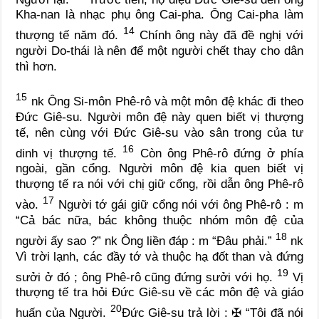
Kha-nan là nhạc phụ ông Cai-pha. Ông Cai-pha làm
14
thượng tế năm đó.
Chính ông này đã đề nghị với
người Do-thái là nên để một người chết thay cho dân
thì hơn.
15
nk
Ông Si-môn Phê-rô và một môn đệ khác đi theo
Đức Giê-su. Người môn đệ này quen biết vị thượng
tế, nên cùng với Đức Giê-su vào sân trong của tư
16
dinh vị thượng tế.
Còn ông Phê-rô đứng ở phía
ngoài, gần cổng. Người môn đệ kia quen biết vị
thượng tế ra nói với chị giữ cổng, rồi dẫn ông Phê-rô
17
vào.
Người tớ gái giữ cổng nói với ông Phê-rô :
m
“Cả bác nữa, bác không thuộc nhóm môn đệ của
18
người ấy sao ?”
nk
Ông liền đáp :
m
“Đâu phải.”
nk
Vì trời lạnh, các đầy tớ và thuộc hạ đốt than và đứng
19
sưởi ở đó ; ông Phê-rô cũng đứng sưởi với họ.
Vị
thượng tế tra hỏi Đức Giê-su về các môn đệ và giáo
20
huấn của Người.
Đức Giê-su trả lời :
✠
“Tôi đã nói