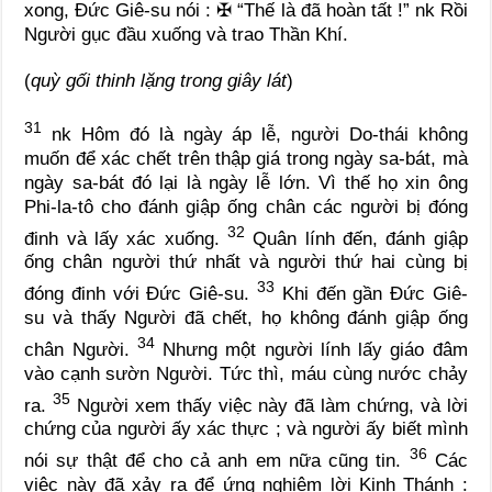
xong, Đức Giê-su nói :
✠
“Thế là đã hoàn tất !”
nk
Rồi
Người gục đầu xuống và trao Thần Khí.
(
quỳ gối thinh lặng trong giây lát
)
31
nk
Hôm đó là ngày áp lễ, người Do-thái không
muốn để xác chết trên thập giá trong ngày sa-bát, mà
ngày sa-bát đó lại là ngày lễ lớn. Vì thế họ xin ông
Phi-la-tô cho đánh giập ống chân các người bị đóng
32
đinh và lấy xác xuống.
Quân lính đến, đánh giập
ống chân người thứ nhất và người thứ hai cùng bị
33
đóng đinh với Đức Giê-su.
Khi đến gần Đức Giê-
su và thấy Người đã chết, họ không đánh giập ống
34
chân Người.
Nhưng một người lính lấy giáo đâm
vào cạnh sườn Người. Tức thì, máu cùng nước chảy
35
ra.
Người xem thấy việc này đã làm chứng, và lời
chứng của người ấy xác thực ; và người ấy biết mình
36
nói sự thật để cho cả anh em nữa cũng tin.
Các
việc này đã xảy ra để ứng nghiệm lời Kinh Thánh :