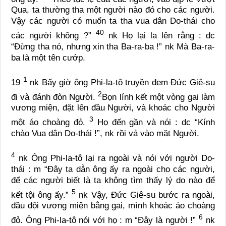
Qua, ta thường tha một người nào đó cho các người.
Vậy các người có muốn ta tha vua dân Do-thái cho
40
các người không ?”
nk
Họ lại la lên rằng :
dc
“Đừng tha nó, nhưng xin tha Ba-ra-ba !”
nk
Mà Ba-ra-
ba là một tên cướp.
1
19
nk
Bấy giờ ông Phi-la-tô truyền đem Đức Giê-su
2
đi và đánh đòn Người.
Bọn lính kết một vòng gai làm
vương miện, đặt lên đầu Người, và khoác cho Người
3
một áo choàng đỏ.
Họ đến gần và nói :
dc
“Kính
chào Vua dân Do-thái !”,
nk
rồi vả vào mặt Người.
4
nk
Ông Phi-la-tô lại ra ngoài và nói với người Do-
thái :
m
“Đây ta dẫn ông ấy ra ngoài cho các người,
để các người biết là ta không tìm thấy lý do nào để
5
kết tội ông ấy.”
nk
Vậy, Đức Giê-su bước ra ngoài,
đầu đội vương miện bằng gai, mình khoác áo choàng
6
đỏ. Ông Phi-la-tô nói với họ :
m
“Đây là người !”
nk