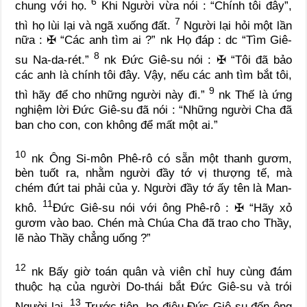
6
chung với họ.
Khi Người vừa nói : “Chính tôi đây”,
7
thì họ lùi lại và ngã xuống đất.
Người lại hỏi một lần
nữa :
✠
“Các anh tìm ai ?”
nk
Họ đáp :
dc
“Tìm Giê-
8
su Na-da-rét.”
nk
Đức Giê-su nói :
✠
“Tôi đã bảo
các anh là chính tôi đây. Vậy, nếu các anh tìm bắt tôi,
9
thì hãy để cho những người này đi.”
nk
Thế là ứng
nghiệm lời Đức Giê-su đã nói : “Những người Cha đã
ban cho con, con không để mất một ai.”
10
nk
Ông Si-môn Phê-rô có sẵn một thanh gươm,
bèn tuốt ra, nhằm người đầy tớ vị thượng tế, mà
chém đứt tai phải của y. Người đầy tớ ấy tên là Man-
11
khô.
Đức Giê-su nói với ông Phê-rô :
✠
“Hãy xỏ
gươm vào bao. Chén mà Chúa Cha đã trao cho Thầy,
lẽ nào Thầy chẳng uống ?”
12
nk
Bấy giờ toán quân và viên chỉ huy cùng đám
thuộc hạ của người Do-thái bắt Đức Giê-su và trói
13
Người lại.
Trước tiên, họ điệu Đức Giê-su đến ông