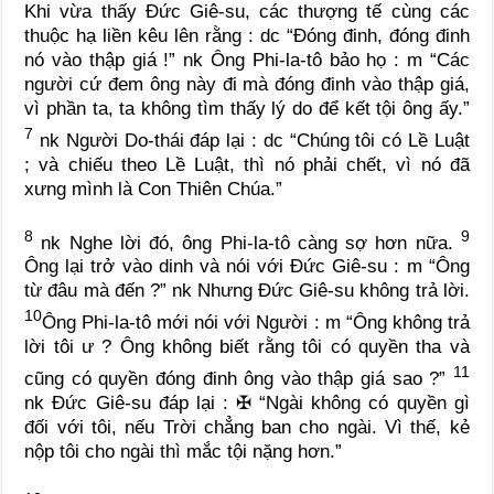
Khi vừa thấy Đức Giê-su, các thượng tế cùng các
thuộc hạ liền kêu lên rằng :
dc
“Đóng đinh, đóng đinh
nó vào thập giá !”
nk
Ông Phi-la-tô bảo họ :
m
“Các
người cứ đem ông này đi mà đóng đinh vào thập giá,
vì phần ta, ta không tìm thấy lý do để kết tội ông ấy.”
7
nk
Người Do-thái đáp lại :
dc
“Chúng tôi có Lề Luật
; và chiếu theo Lề Luật, thì nó phải chết, vì nó đã
xưng mình là Con Thiên Chúa.”
8
9
nk
Nghe lời đó, ông Phi-la-tô càng sợ hơn nữa.
Ông lại trở vào dinh và nói với Đức Giê-su :
m
“Ông
từ đâu mà đến ?”
nk
Nhưng Đức Giê-su không trả lời.
10
Ông Phi-la-tô mới nói với Người :
m
“Ông không trả
lời tôi ư ? Ông không biết rằng tôi có quyền tha và
11
cũng có quyền đóng đinh ông vào thập giá sao ?”
nk
Đức Giê-su đáp lại :
✠
“Ngài không có quyền gì
đối với tôi, nếu Trời chẳng ban cho ngài. Vì thế, kẻ
nộp tôi cho ngài thì mắc tội nặng hơn.”