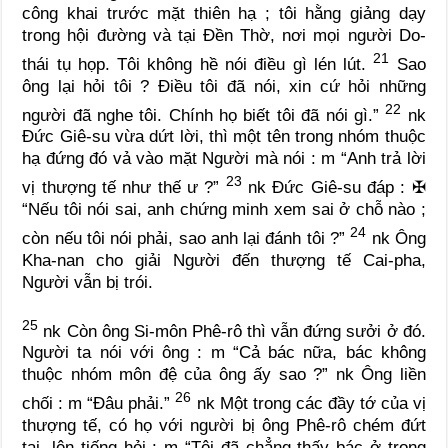
công khai trước mặt thiên hạ ; tôi hằng giảng dạy
trong hội đường và tại Đền Thờ, nơi mọi người Do-
21
thái tụ họp. Tôi không hề nói điều gì lén lút.
Sao
ông lại hỏi tôi ? Điều tôi đã nói, xin cứ hỏi những
22
người đã nghe tôi. Chính họ biết tôi đã nói gì.”
nk
Đức Giê-su vừa dứt lời, thì một tên trong nhóm thuộc
hạ đứng đó vả vào mặt Người mà nói :
m
“Anh trả lời
23
vị thượng tế như thế ư ?”
nk
Đức Giê-su đáp :
✠
“Nếu tôi nói sai, anh chứng minh xem sai ở chỗ nào ;
24
còn nếu tôi nói phải, sao anh lại đánh tôi ?”
nk
Ông
Kha-nan cho giải Người đến thượng tế Cai-pha,
Người vẫn bị trói.
25
nk
Còn ông Si-môn Phê-rô thì vẫn đứng sưởi ở đó.
Người ta nói với ông :
m
“Cả bác nữa, bác không
thuộc nhóm môn đệ của ông ấy sao ?”
nk
Ông liền
26
chối :
m
“Đâu phải.”
nk
Một trong các đầy tớ của vị
thượng tế, có họ với người bị ông Phê-rô chém đứt
tai, lên tiếng hỏi :
m
“Tôi đã chẳng thấy bác ở trong