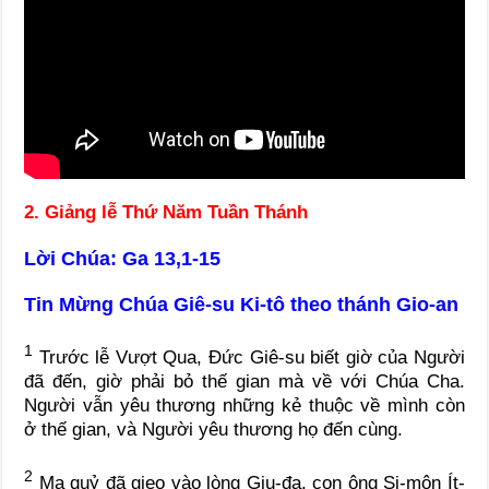
2. Giảng lễ Thứ Năm Tuần Thánh
Lời Chúa: Ga 13,1-15
Tin Mừng Chúa Giê-su Ki-tô theo thánh Gio-an
1
Trước lễ Vượt Qua, Đức Giê-su biết giờ của Người
đã đến, giờ phải bỏ thế gian mà về với Chúa Cha.
Người vẫn yêu thương những kẻ thuộc về mình còn
ở thế gian, và Người yêu thương họ đến cùng.
2
Ma quỷ đã gieo vào lòng Giu-đa, con ông Si-môn Ít-