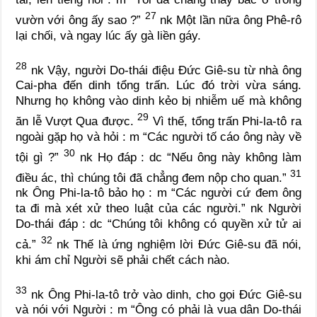
27
vườn với ông ấy sao ?”
nk
Một lần nữa ông Phê-rô
lại chối, và ngay lúc ấy gà liền gáy.
28
nk
Vậy, người Do-thái điệu Đức Giê-su từ nhà ông
Cai-pha đến dinh tổng trấn. Lúc đó trời vừa sáng.
Nhưng họ không vào dinh kẻo bị nhiễm uế mà không
29
ăn lễ Vượt Qua được.
Vì thế, tổng trấn Phi-la-tô ra
ngoài gặp họ và hỏi :
m
“Các người tố cáo ông này về
30
tội gì ?”
nk
Họ đáp :
dc
“Nếu ông này không làm
31
điều ác, thì chúng tôi đã chẳng đem nộp cho quan.”
nk
Ông Phi-la-tô bảo họ :
m
“Các người cứ đem ông
ta đi mà xét xử theo luật của các người.”
nk
Người
Do-thái đáp :
dc
“Chúng tôi không có quyền xử tử ai
32
cả.”
nk
Thế là ứng nghiệm lời Đức Giê-su đã nói,
khi ám chỉ Người sẽ phải chết cách nào.
33
nk
Ông Phi-la-tô trở vào dinh, cho gọi Đức Giê-su
và nói với Người :
m
“Ông có phải là vua dân Do-thái