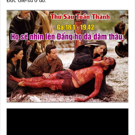
Đức Giê-su ở đó.