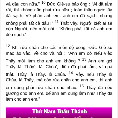
10
và đầu con nữa.”
Đức Giê-su bảo ông : “Ai đã tắm
rồi, thì không cần phải rửa nữa ; toàn thân người ấy
đã sạch. Về phần anh em, anh em đã sạch, nhưng
11
không phải tất cả đâu !”
Thật vậy, Người biết ai sẽ
nộp Người, nên mới nói : “Không phải tất cả anh em
đều sạch.”
12
Khi rửa chân cho các môn đệ xong, Đức Giê-su
mặc áo vào, về chỗ và nói : “Anh em có hiểu việc
13
Thầy mới làm cho anh em không ?
Anh em gọi
Thầy là ‘Thầy’, là ‘Chúa’, điều đó phải lắm, vì quả
14
thật, Thầy là Thầy, là Chúa.
Vậy, nếu Thầy là
Chúa, là Thầy, mà còn rửa chân cho anh em, thì anh
15
em cũng phải rửa chân cho nhau.
Thầy đã nêu
gương cho anh em, để anh em cũng làm như Thầy đã
làm cho anh em.”