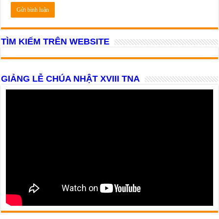
TÌM KIẾM TRÊN WEBSITE
GIẢNG LỄ CHÚA NHẬT XVIII TNA