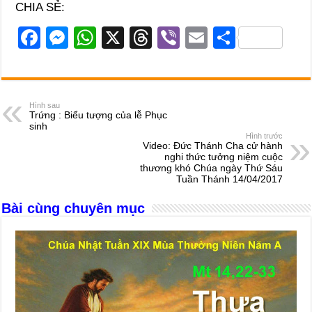
CHIA SẺ:
F
M
W
X
T
Vi
E
S
a
e
h
hr
b
m
h
c
ss
at
e
er
ail
ar
e
e
s
a
e
Hình sau
Trứng : Biểu tượng của lễ Phục
b
n
A
d
sinh
Hình trước
o
g
p
s
Video: Đức Thánh Cha cử hành
nghi thức tưởng niệm cuộc
o
er
p
thương khó Chúa ngày Thứ Sáu
Tuần Thánh 14/04/2017
k
Bài cùng chuyên mục