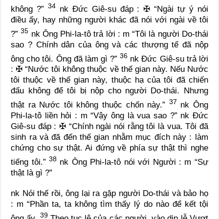
34
không ?”
nk
Đức Giê-su đáp :
✠
“Ngài tự ý nói
điều ấy, hay những người khác đã nói với ngài về tôi
35
?”
nk
Ông Phi-la-tô trả lời :
m
“Tôi là người Do-thái
sao ? Chính dân của ông và các thượng tế đã nộp
36
ông cho tôi. Ông đã làm gì ?”
nk
Đức Giê-su trả lời
:
✠
“Nước tôi không thuộc về thế gian này. Nếu Nước
tôi thuộc về thế gian này, thuộc hạ của tôi đã chiến
đấu không để tôi bị nộp cho người Do-thái. Nhưng
37
thật ra Nước tôi không thuộc chốn này.”
nk
Ông
Phi-la-tô liền hỏi :
m
“Vậy ông là vua sao ?”
nk
Đức
Giê-su đáp :
✠
“Chính ngài nói rằng tôi là vua. Tôi đã
sinh ra và đã đến thế gian nhằm mục đích này : làm
chứng cho sự thật. Ai đứng về phía sự thật thì nghe
38
tiếng tôi.”
nk
Ông Phi-la-tô nói với Người :
m
“Sự
thật là gì ?”
nk
Nói thế rồi, ông lại ra gặp người Do-thái và bảo họ
:
m
“Phần ta, ta không tìm thấy lý do nào để kết tội
39
ông ấy.
Theo tục lệ của các người, vào dịp lễ Vượt