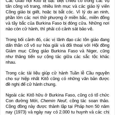
Các Giáo hội Kitô bị đặc biệt chiếu cố trong các vụ
tấn công võ trang, nhiều linh mục và các giáo lý viên
Công giáo bị giết, hoặc bị bắt cóc. Vì lý do an ninh,
phần lớn các nơi thờ phượng ở miền bắc, miền đông
và tây bắc của Burkina Faso bị đóng cửa. Những nơi
nào còn cử hành, thì phải có cảnh sát bảo vệ.
Trong bối cảnh đó, các vị lãnh đạo các tôn giáo đang
dấn thân cổ võ sự hòa giải và đối thoại với Hội đồng
Giám mục Công giáo Burkina Faso và Niger, cũng
như thăng tiến sự cộng tác giữa các sắc tộc khác
nhau.
Trong các tài liệu giúp cử hành Tuần lễ Cầu nguyện
cho sự hiệp nhất Kitô cũng có những văn bản được
đề nghị để cử hành chung.
Ngoài các Kitô hữu ở Burkina Faso, cũng có tổ chức
Con đường Mới,
Chemin Neuf
, cộng tác soạn thảo.
Cộng đồng này được thành lập tại Pháp hơn 50 năm
nay (1973) và ngày nay có 2.000 tu huynh và các chị