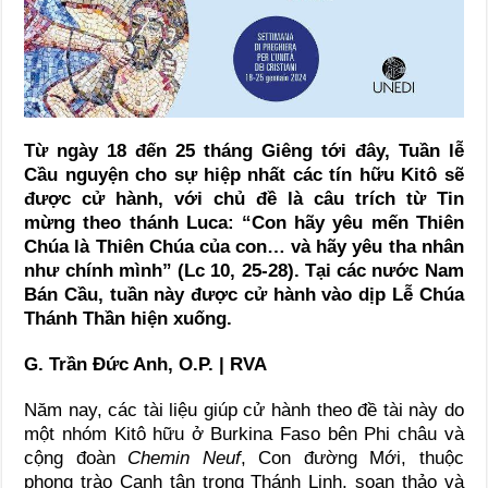
Từ ngày 18 đến 25 tháng Giêng tới đây, Tuần lễ
Cầu nguyện cho sự hiệp nhất các tín hữu Kitô sẽ
được cử hành, với chủ đề là câu trích từ Tin
mừng theo thánh Luca: “Con hãy yêu mến Thiên
Chúa là Thiên Chúa của con… và hãy yêu tha nhân
như chính mình” (Lc 10, 25-28). Tại các nước Nam
Bán Cầu, tuần này được cử hành vào dịp Lễ Chúa
Thánh Thần hiện xuống.
G. Trần Đức Anh, O.P. | RVA
Năm nay, các tài liệu giúp cử hành theo đề tài này do
một nhóm Kitô hữu ở Burkina Faso bên Phi châu và
cộng đoàn
Chemin Neuf
, Con đường Mới, thuộc
phong trào Canh tân trong Thánh Linh, soạn thảo và