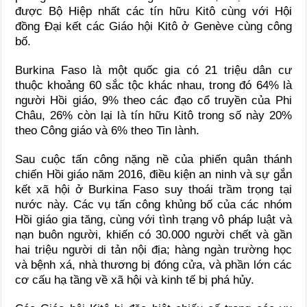
được Bộ Hiệp nhất các tín hữu Kitô cùng với Hội
đồng Đại kết các Giáo hội Kitô ở Genève cùng công
bố.
Burkina Faso là một quốc gia có 21 triệu dân cư
thuộc khoảng 60 sắc tộc khác nhau, trong đó 64% là
người Hồi giáo, 9% theo các đạo cổ truyền của Phi
Châu, 26% còn lại là tín hữu Kitô trong số này 20%
theo Công giáo và 6% theo Tin lành.
Sau cuộc tấn công nặng nề của phiến quân thánh
chiến Hồi giáo năm 2016, điều kiện an ninh và sự gắn
kết xã hội ở Burkina Faso suy thoái trầm trọng tại
nước này. Các vụ tấn công khủng bố của các nhóm
Hồi giáo gia tăng, cùng với tình trạng vô pháp luật và
nạn buôn người, khiến có 30.000 người chết và gần
hai triệu người di tản nội địa; hàng ngàn trường học
và bệnh xá, nhà thương bị đóng cửa, và phần lớn các
cơ cấu hạ tầng về xã hội và kinh tế bị phá hủy.