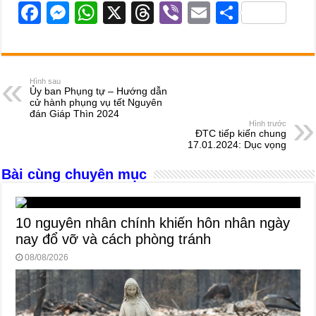
F
M
W
X
T
Vi
E
S
a
e
h
hr
b
m
h
c
ss
at
e
er
ail
ar
e
e
s
a
e
Hình sau
Ủy ban Phụng tự – Hướng dẫn
b
n
A
d
cử hành phụng vụ tết Nguyên
đán Giáp Thìn 2024
o
g
p
s
Hình trước
ĐTC tiếp kiến chung
o
er
p
17.01.2024: Dục vọng
k
Bài cùng chuyên mục
10 nguyên nhân chính khiến hôn nhân ngày
nay đổ vỡ và cách phòng tránh
08/08/2026