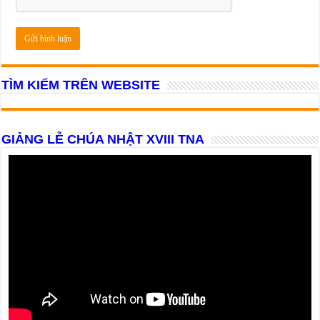
TÌM KIẾM TRÊN WEBSITE
GIẢNG LỄ CHÚA NHẬT XVIII TNA