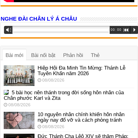
NGHE ĐÀI CHÂN LÝ Á CHÂU
Trình
Vm
00:00
R
P
phát
âm
thanh
Bài mới
Bài nổi bật
Phản hồi
Thẻ
Hiệp Hội Đa Minh Tin Mừng: Thánh Lễ
Tuyên Khấn năm 2026
08/08/2026
5 bài học nên thánh trong đời sống hôn nhân của
Chân phước Karl và Zita
08/08/2026
10 nguyên nhân chính khiến hôn nhân
ngày nay đổ vỡ và cách phòng tránh
08/08/2026
Đức Thánh Cha Lêô XIV sẽ thăm Pháp: