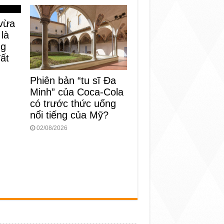
vừa
 là
ng
đất
Phiên bản “tu sĩ Đa
Minh” của Coca-Cola
có trước thức uống
nổi tiếng của Mỹ?
02/08/2026