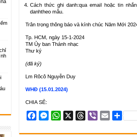
ina
Cách thức ghi danh:qua email hoặc tin nhắn 
danhtheo mẫu.
iểm
Trân trọng thông báo và kính chúc Năm Mới 202
Tp. HCM, ngày 15-1-2024
TM Ủy ban Thánh nhạc
chỉ
Thư ký
ình
(đã ký)
Lm Rôcô Nguyễn Duy
i
Sáu
WHĐ (15.01.2024)
CHIA SẺ:
F
M
W
X
T
Vi
E
S
a
e
h
hr
b
m
h
c
ss
at
e
er
ail
ar