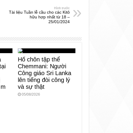
Hình trước
Tài liệu Tuần lễ cầu cho các Kitô
hữu hợp nhất từ 18 –
25/01/2024
a
Hố chôn tập thể
tại
Chemmani: Người
Công giáo Sri Lanka
ị
lên tiếng đòi công lý
tìm
và sự thật
05/08/2026