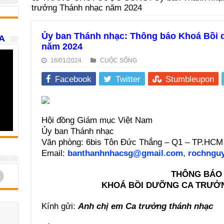
trưởng Thánh nhạc năm 2024
Ủy ban Thánh nhạc: Thông báo Khoá Bồi
A
năm 2024
16/01/2024
CUỘC SỐNG
Facebook
Twitter
Stumbleupon
Hội đồng Giám mục Việt Nam
Ủy ban Thánh nhạc
Văn phòng: 6bis Tôn Đức Thắng – Q1 – TP.HCM
Email:
banthanhnhacsg@gmail.com
,
rochngu
d
THÔNG BÁO
KHOÁ BỒI DƯỠNG CA TRƯỞ
Kính gửi:
Anh chị em
Ca trưởng th
ánh nhạc