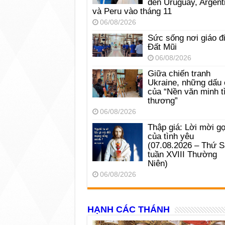
đến Uruguay, Argent
và Peru vào tháng 11
06/08/2026
Sức sống nơi giáo đ
Đất Mũi
06/08/2026
Giữa chiến tranh
Ukraine, những dấu 
của “Nền văn minh t
thương”
06/08/2026
Thập giá: Lời mời gọ
của tình yêu
(07.08.2026 – Thứ 
tuần XVIII Thường
Niên)
06/08/2026
HẠNH CÁC THÁNH