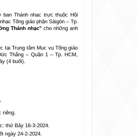
 ban Thánh nhạc trực thuộc Hội
hạc Tổng giáo phận Sàigòn – Tp.
ởng Thánh nhạc”
cho những anh
c tại Trung tâm Mục vụ Tổng giáo
 Đức Thắng – Quận 1 – Tp. HCM,
y (4 buổi).
,
 riêng.
úc: thứ Bảy 16-3-2024.
́t ngày 24-2-2024.