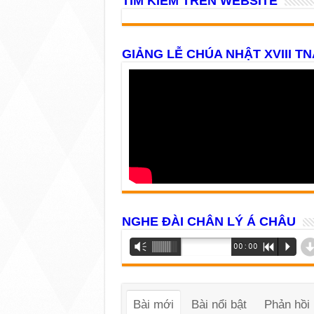
TÌM KIẾM TRÊN WEBSITE
GIẢNG LỄ CHÚA NHẬT XVIII TN
NGHE ĐÀI CHÂN LÝ Á CHÂU
Trình
Vm
00:00
R
P
phát
âm
thanh
Bài mới
Bài nổi bật
Phản hồi