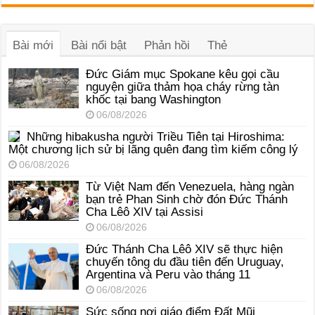
âm
thanh
Bài mới
Bài nổi bật
Phản hồi
Thẻ
Đức Giám mục Spokane kêu gọi cầu
nguyện giữa thảm họa cháy rừng tàn
khốc tại bang Washington
06/08/2026
Những hibakusha người Triều Tiên tại Hiroshima:
Một chương lịch sử bị lãng quên đang tìm kiếm công lý
06/08/2026
Từ Việt Nam đến Venezuela, hàng ngàn
bạn trẻ Phan Sinh chờ đón Đức Thánh
Cha Lêô XIV tại Assisi
06/08/2026
Đức Thánh Cha Lêô XIV sẽ thực hiện
chuyến tông du đầu tiên đến Uruguay,
Argentina và Peru vào tháng 11
06/08/2026
Sức sống nơi giáo điểm Đất Mũi