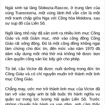
Ngài sinh tại làng Slobozia-Rascov, ở trung tâm của
vùng Transnistria, một vùng lãnh thổ vẫn còn là một
mối tranh chấp giữa Nga với Cộng hòa Moldova, sau
sự sụp đổ của Liên Sô.
Ngôi làng nhỏ này đã sản sinh ra nhiều linh mục Công
Giáo và một Giám mục, nhờ vào cộng đồng Công
Giáo rất sống động. Đó là một cộng đồng không ngại
làm chứng cho đức tin, đến mức vào năm 1970 đã
dám xây dựng một nhà thờ mà không hề được bọn
cầm quyền cộng sản lúc bấy giờ cho phép.
Từ bé, cậu Victor đã được nuôi dưỡng trong đức tin
Công Giáo và có chí nguyện muốn trở thành một linh
mục Công Giáo.
Chẳng may, ước mơ trở thành linh mục của Victor đã
tan vỡ vào ngày anh bị bắt buộc thi hành nghĩa vụ
quân sự trong lực lượng hải quân Liên Sô. Trước
những chuyến hải hành xa vạn dặm, anh cảm thấy