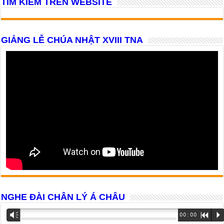
TÌM KIẾM TRÊN WEBSITE
GIẢNG LỄ CHÚA NHẬT XVIII TNA
NGHE ĐÀI CHÂN LÝ Á CHÂU
Trình
Vm
00:00
R
P
phát