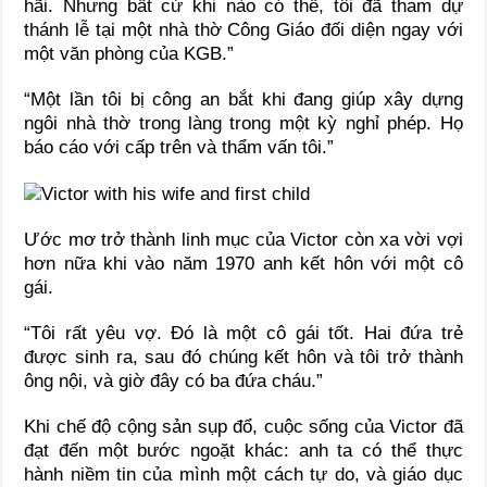
hãi. Nhưng bất cứ khi nào có thể, tôi đã tham dự
thánh lễ tại một nhà thờ Công Giáo đối diện ngay với
một văn phòng của KGB.”
“Một lần tôi bị công an bắt khi đang giúp xây dựng
ngôi nhà thờ trong làng trong một kỳ nghỉ phép. Họ
báo cáo với cấp trên và thẩm vấn tôi.”
Ước mơ trở thành linh mục của Victor còn xa vời vợi
hơn nữa khi vào năm 1970 anh kết hôn với một cô
gái.
“Tôi rất yêu vợ. Đó là một cô gái tốt. Hai đứa trẻ
được sinh ra, sau đó chúng kết hôn và tôi trở thành
ông nội, và giờ đây có ba đứa cháu.”
Khi chế độ cộng sản sụp đổ, cuộc sống của Victor đã
đạt đến một bước ngoặt khác: anh ta có thể thực
hành niềm tin của mình một cách tự do, và giáo dục