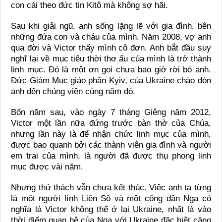
con cái theo đức tin Kitô mà không sợ hãi.
Sau khi giải ngũ, anh sống lặng lẽ với gia đình, bên
những đứa con và cháu của mình. Năm 2008, vợ anh
qua đời và Victor thấy mình cô đơn. Anh bắt đầu suy
nghĩ lại về mục tiêu thời thơ ấu của mình là trở thành
linh mục. Đó là một ơn gọi chưa bao giờ rời bỏ anh.
Đức Giám Mục giáo phận Kyiv, của Ukraine chào đón
anh đến chủng viện cùng năm đó.
Bốn năm sau, vào ngày 7 tháng Giêng năm 2012,
Victor một lần nữa đứng trước bàn thờ của Chúa,
nhưng lần này là để nhận chức linh mục của mình,
được bao quanh bởi các thành viên gia đình và người
em trai của mình, là người đã được thụ phong linh
mục được vài năm.
Nhưng thử thách vẫn chưa kết thúc. Việc anh ta từng
là một người lính Liên Sô và một công dân Nga có
nghĩa là Victor không thể ở lại Ukraine, nhất là vào
thời điểm quan hệ của Nga với Ukraine đặc biệt căng