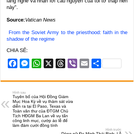
lắng nghe và nhận lời cầu nguyện của tôi tớ thấp hèn
này”.
Source:
Vatican News
From the Soviet Army to the priesthood: faith in the
shadow of the regime
CHIA SẺ:
F
M
W
X
T
Vi
E
S
a
e
h
hr
b
m
h
c
ss
at
e
er
ail
ar
e
e
s
a
e
Hình sau
Tuyên bố của Hội Đồng Giám
b
n
A
d
Mục Hoa Kỳ về vụ thảm sát vừa
diễn ra tại El Paso, Texas và
o
g
p
s
Toàn văn thư của ĐTGM Chủ
Tịch HĐGM Ba Lan về vụ tấn
o
er
p
công linh mục, cướp áo lễ để
làm đám cưới đồng tính
k
Hình trước
Dòng nữ Đa Minh Thái Bình: Lễ