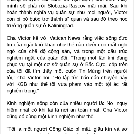
mình sẽ phải rời Slobozia-Rascov mãi mãi. Sau khi
hoàn thành nghĩa vụ quân sự như mọi người, Victor
còn bị bó buộc trở thành sĩ quan và sau đó theo học
trường quân sự ở Kaliningrad.
Cha Victor kể với Vatican News rằng việc sống đức
tin của ngài khó khăn như thế nào dưới con mắt nghi
ngờ của chế độ cộng sản, và trong một cấu trúc
nghiêm ngặt của quân đội. “Trong một lần khi đang
phục vụ tại một cơ sở quân sự ở Bắc Cực, cấp trên
của tôi đã tìm thấy một cuốn Tin Mừng trên người
tôi,” cha Victor nói. “Họ lập tức báo cáo chuyện này
với KGB như thể tôi vừa phạm vào một tội ác rất
nghiêm trọng.”
Kinh nghiệm sống còn của nhiều người là: Nơi nguy
hiểm nhất có khi lại là nơi an toàn nhất. Cha Victor
cũng có cùng một kinh nghiệm như thế.
“Tôi là một người Công Giáo bí mật, giấu kín và sợ