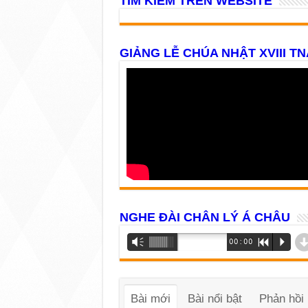
TÌM KIẾM TRÊN WEBSITE
GIẢNG LỄ CHÚA NHẬT XVIII TN
NGHE ĐÀI CHÂN LÝ Á CHÂU
Trình
Vm
00:00
R
P
phát
âm
thanh
Bài mới
Bài nổi bật
Phản hồi