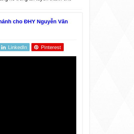
 thánh cho ĐHY Nguyễn Văn
LinkedIn
Pinterest