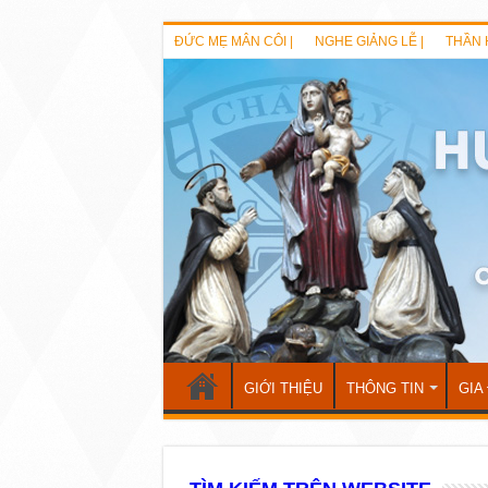
ĐỨC MẸ MÂN CÔI |
NGHE GIẢNG LỄ |
THẦN 
GIỚI THIỆU
THÔNG TIN
GIA