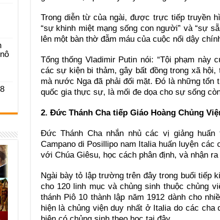
Trong diễn từ của ngài, được trực tiếp truyền h
“sự khinh miệt mạng sống con người” và “sự s
lên một bàn thờ đẫm máu của cuộc nổi dậy chính 
n
-nô
Tổng thống Vladimir Putin nói: “Tội phạm này 
các sự kiện bi thảm, gây bất đồng trong xã hội, 
mà nước Nga đã phải đối mặt. Đó là những tổn t
 8
quốc gia thực sự, là mối đe dọa cho sự sống còn
2. Đức Thánh Cha tiếp Giáo Hoàng Chủng Việ
Đức Thánh Cha nhắn nhủ các vị giảng huấn 
Campano di Posillipo nam Italia huấn luyện các 
với Chúa Giêsu, học cách phân định, và nhận ra 
Ngài bày tỏ lập trường trên đây trong buổi tiếp
cho 120 linh mục và chủng sinh thuộc chủng v
thánh Piô 10 thành lập năm 1912 dành cho nhiề
hiện là chủng viện duy nhất ở Italia do các cha
hiện có chủng sinh theo học tại đây.