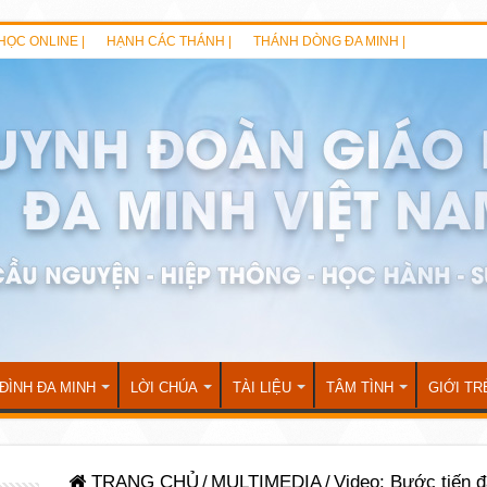
HỌC ONLINE |
HẠNH CÁC THÁNH |
THÁNH DÒNG ĐA MINH |
 ĐÌNH ĐA MINH
LỜI CHÚA
TÀI LIỆU
TÂM TÌNH
GIỚI TR
TRANG CHỦ
/
MULTIMEDIA
/
Video: Bước tiến đ