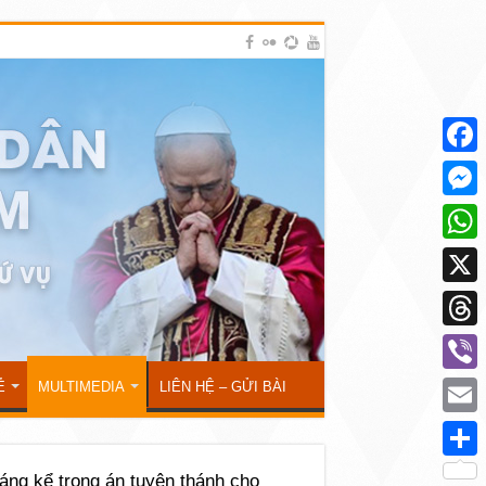
Face
Mess
What
X
Thre
Viber
Ẻ
MULTIMEDIA
LIÊN HỆ – GỬI BÀI
Emai
Shar
áng kể trong án tuyên thánh cho