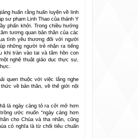
iảng huấn rằng huấn luyện về linh
áp sư phạm Linh Thao của thánh Y
đầy phấn khởi. Trong chiều hướng
g tâm tương quan bản thân của các
qua tình yêu thương đối với người
iúp những người trẻ nhận ra tiếng
u khi tràn vào tai và tâm hồn con
 một nghệ thuật giáo dục thực sự,
thực.
i quen thuộc với việc lắng nghe
thức về bản thân, về thế giới nội
Nhã là ngày càng tỏ ra cởi mở hơn
 trồng ước muốn “ngày càng hơn
thân cho Chúa và tha nhân, cũng
a có nghĩa là từ chối tiêu chuẩn