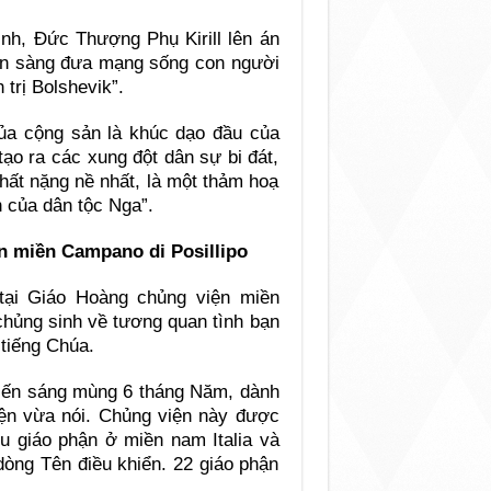
ình, Đức Thượng Phụ Kirill lên án
ẵn sàng đưa mạng sống con người
trị Bolshevik”.
của cộng sản là khúc dạo đầu của
tạo ra các xung đột dân sự bi đát,
hất nặng nề nhất, là một thảm hoạ
 của dân tộc Nga”.
n miền Campano di Posillipo
tại Giáo Hoàng chủng viện miền
chủng sinh về tương quan tình bạn
tiếng Chúa.
 kiến sáng mùng 6 tháng Năm, dành
iện vừa nói. Chủng viện này được
u giáo phận ở miền nam Italia và
 dòng Tên điều khiển. 22 giáo phận