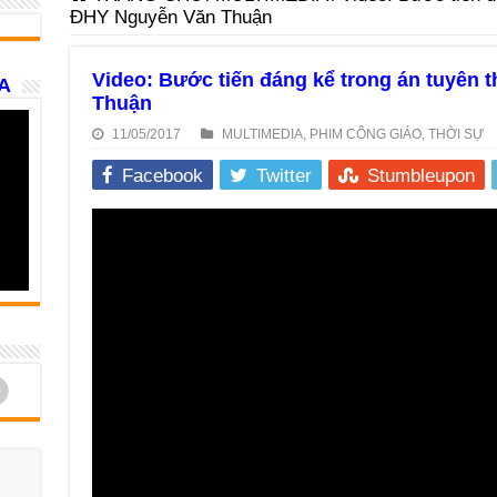
ĐHY Nguyễn Văn Thuận
Video: Bước tiến đáng kể trong án tuyên
A
Thuận
11/05/2017
MULTIMEDIA
,
PHIM CÔNG GIÁO
,
THỜI SỰ
Facebook
Twitter
Stumbleupon
d