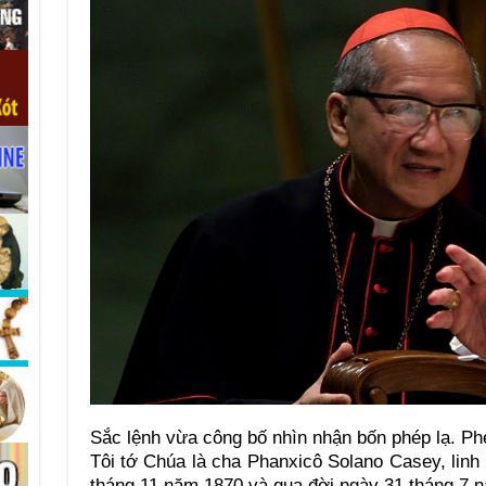
Sắc lệnh vừa công bố nhìn nhận bốn phép lạ. Phé
Tôi tớ Chúa là cha Phanxicô Solano Casey, lin
tháng 11 năm 1870 và qua đời ngày 31 tháng 7 