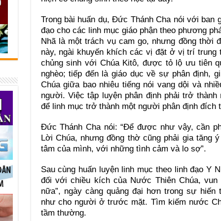
Trong bài huấn dụ, Đức Thánh Cha nói với ban g
đạo cho các linh mục giáo phận theo phương ph
Nhã là một trách vụ cam go, nhưng đồng thời 
này, ngài khuyến khích các vị đặt ở vị trí trun
chủng sinh với Chúa Kitô, được tỏ lộ ưu tiên 
nghèo; tiếp đến là giáo dục về sự phân định, g
Chúa giữa bao nhiêu tiếng nói vang dội và nhiề
người. Việc tập luyện phân định phải trở thành
để linh mục trở thành một người phân định đích 
Đức Thánh Cha nói: “Để được như vậy, cần phả
Lời Chúa, nhưng đồng thờ cũng phải gia tăng ý 
tâm của mình, với những tình cảm và lo sợ”.
Sau cùng huấn luyện linh mục theo linh đạo Y 
đối với chiều kích của Nước Thiên Chúa, vun
nữa”, ngày càng quảng đại hơn trong sự hiến 
như cho người ở trước mặt. Tìm kiếm nước Chú
tầm thường.