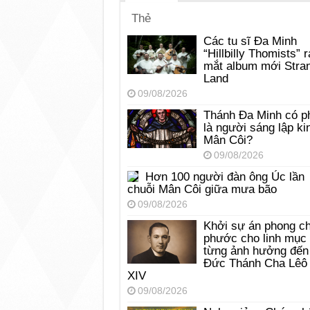
Thẻ
Các tu sĩ Đa Minh
“Hillbilly Thomists” r
mắt album mới Stra
Land
09/08/2026
Thánh Đa Minh có p
là người sáng lập ki
Mân Côi?
09/08/2026
Hơn 100 người đàn ông Úc lần
chuỗi Mân Côi giữa mưa bão
09/08/2026
Khởi sự án phong c
phước cho linh mục
từng ảnh hưởng đến
Đức Thánh Cha Lêô
XIV
09/08/2026