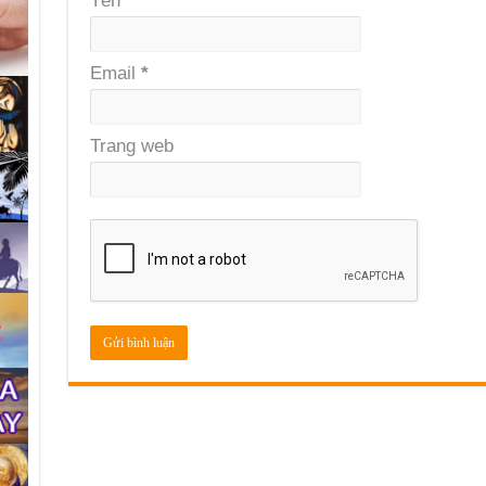
Tên
*
Email
*
Trang web