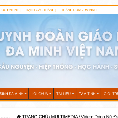
HỌC ONLINE |
HẠNH CÁC THÁNH |
THÁNH DÒNG ĐA MINH |
 ĐÌNH ĐA MINH
LỜI CHÚA
TÀI LIỆU
TÂM TÌNH
GIỚI TR
TRANG CHỦ
/
MULTIMEDIA
/
Video: Dòng Nữ Đ