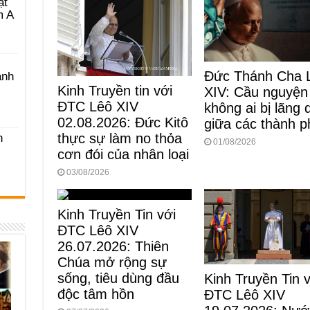
ật
m A
Đức Thánh Cha 
ánh
Kinh Truyền tin với
XIV: Cầu nguyện
ĐTC Lêô XIV
không ai bị lãng
02.08.2026: Đức Kitô
giữa các thành p
thực sự làm no thỏa
h
01/08/2026
cơn đói của nhân loại
03/08/2026
Kinh Truyền Tin với
ĐTC Lêô XIV
26.07.2026: Thiên
Chúa mở rộng sự
sống, tiêu dùng đầu
Kinh Truyền Tin 
độc tâm hồn
ĐTC Lêô XIV