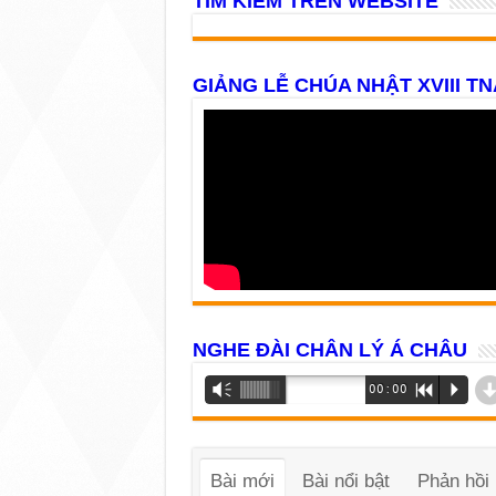
TÌM KIẾM TRÊN WEBSITE
GIẢNG LỄ CHÚA NHẬT XVIII TN
NGHE ĐÀI CHÂN LÝ Á CHÂU
Trình
Vm
00:00
R
P
phát
âm
thanh
Bài mới
Bài nổi bật
Phản hồi