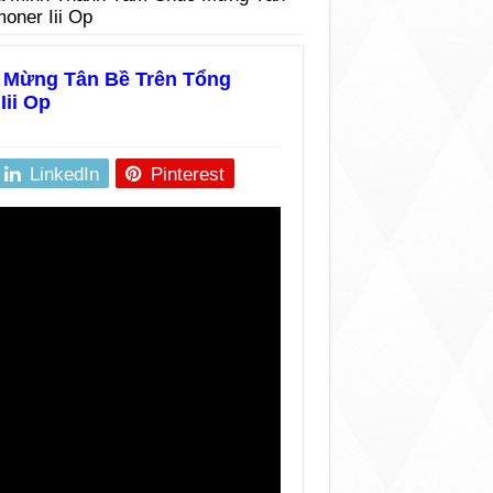
oner Iii Op
 Mừng Tân Bề Trên Tổng
Iii Op
LinkedIn
Pinterest