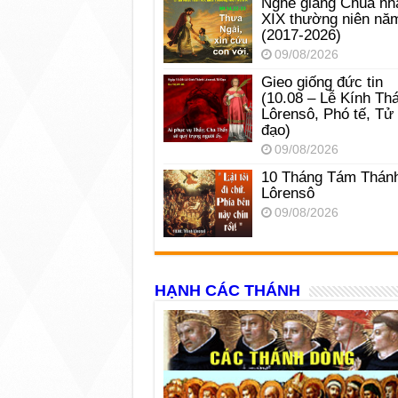
Nghe giảng Chúa nh
XIX thường niên nă
(2017-2026)
09/08/2026
Gieo giống đức tin
(10.08 – Lễ Kính Th
Lôrensô, Phó tế, Tử
đạo)
09/08/2026
10 Tháng Tám Thán
Lôrensô
09/08/2026
HẠNH CÁC THÁNH