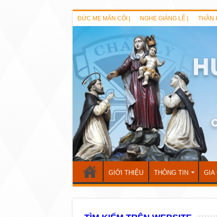
ĐỨC MẸ MÂN CÔI |
NGHE GIẢNG LỄ |
THẦN 
GIỚI THIỆU
THÔNG TIN
GIA