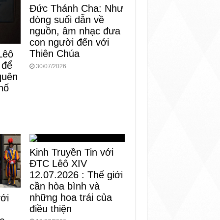
Đức Thánh Cha: Như
dòng suối dẫn về
nguồn, âm nhạc đưa
con người đến với
Thiên Chúa
Lêô
 để
30/07/2026
 quên
hố
Kinh Truyền Tin với
ĐTC Lêô XIV
12.07.2026 : Thế giới
cần hòa bình và
những hoa trái của
với
điều thiện