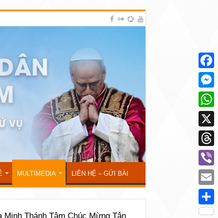
Face
Mess
What
X
Thre
Viber
Ẻ
MULTIMEDIA
LIÊN HỆ – GỬI BÀI
Emai
Shar
a Minh Thánh Tâm Chúc Mừng Tân