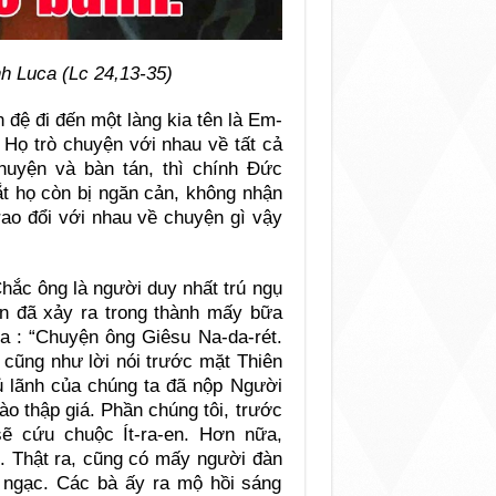
h Luca (Lc 24,13-35)
đệ đi đến một làng kia tên là Em-
Họ trò chuyện với nhau về tất cả
huyện và bàn tán, thì chính Đức
ắt họ còn bị ngăn cản, không nhận
rao đổi với nhau về chuyện gì vậy
“Chắc ông là người duy nhất trú ngụ
n đã xảy ra trong thành mấy bữa
ưa : “Chuyện ông Giêsu Na-da-rét.
 cũng như lời nói trước mặt Thiên
ủ lãnh của chúng ta đã nộp Người
ào thập giá. Phần chúng tôi, trước
ẽ cứu chuộc Ít-ra-en. Hơn nữa,
i. Thật ra, cũng có mấy người đàn
h ngạc. Các bà ấy ra mộ hồi sáng