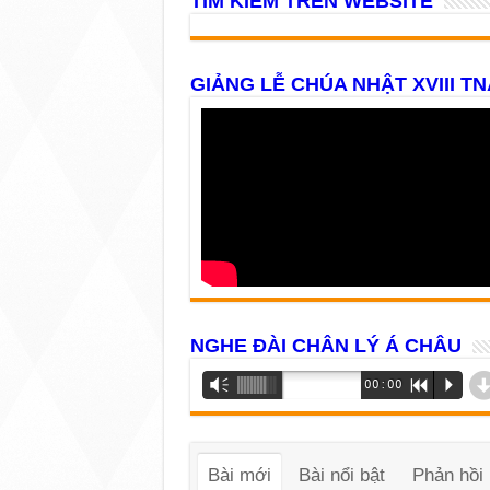
TÌM KIẾM TRÊN WEBSITE
GIẢNG LỄ CHÚA NHẬT XVIII TN
NGHE ĐÀI CHÂN LÝ Á CHÂU
Trình
Vm
00:00
R
P
phát
âm
thanh
Bài mới
Bài nổi bật
Phản hồi