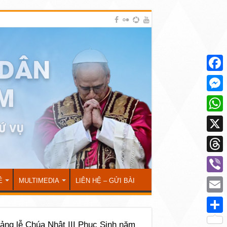
Face
Mess
What
X
Thre
Viber
Ẻ
MULTIMEDIA
LIÊN HỆ – GỬI BÀI
Emai
Shar
iảng lễ Chúa Nhật III Phục Sinh năm