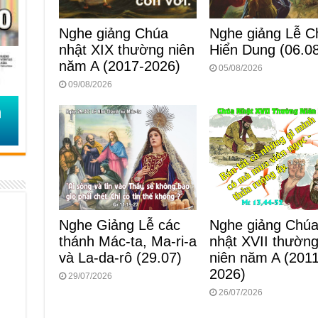
Nghe giảng Lễ C
Nghe giảng Chúa
Hiển Dung (06.0
nhật XIX thường niên
năm A (2017-2026)
05/08/2026
09/08/2026
Nghe Giảng Lễ các
Nghe giảng Chú
thánh Mác-ta, Ma-ri-a
nhật XVII thườn
và La-da-rô (29.07)
niên năm A (2011
2026)
29/07/2026
26/07/2026