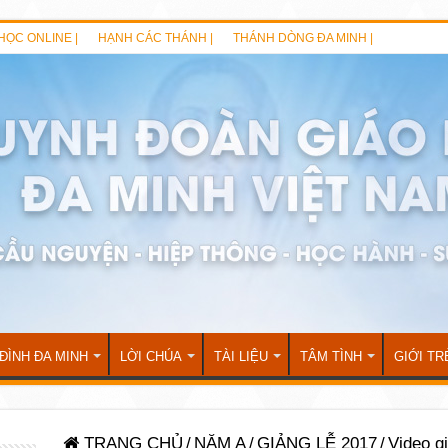
HỌC ONLINE |
HẠNH CÁC THÁNH |
THÁNH DÒNG ĐA MINH |
 ĐÌNH ĐA MINH
LỜI CHÚA
TÀI LIỆU
TÂM TÌNH
GIỚI TR
TRANG CHỦ
/
NĂM A
/
GIẢNG LỄ 2017
/
Video g