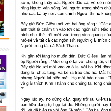
sớm, không thấy xác Người đâu cả, về còn nói 
rằng Người vẫn sống. Vài người trong nhóm chún
như các bà ấy nói ; còn chính Người thì họ không
Bấy giờ Đức Giêsu nói với hai ông rằng : “Các a
anh thật là chậm tin vào lời các ngôn sứ ! Nào 
hình như thế, rồi mới vào trong vinh quang củ
Mô-sê và tất cả các ngôn sứ, Người giải thích c
Người trong tất cả Sách Thánh.
Khi gần tới làng họ muốn đến, Đức Giêsu làm n
ép Người rằng : “Mời ông ở lại với chúng tôi, vì 
Bấy giờ Người mới vào và ở lại với họ. Khi đồn
dâng lời chúc tụng, và bẻ ra trao cho họ. Mắt h
nhưng Người lại biến mất. Họ mới bảo nhau : 
và giải thích Kinh Thánh cho chúng ta, lòng ch
?”
Ngay lúc ấy, họ đứng dậy, quay trở lại Giêru
bạn hữu đang tụ họp tại đó. Những người này b
rồi, và đã hiện ra với ông Si-môn.” Còn hai ông t