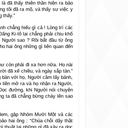
là đã thấy thiên thần hiện ra bảo
g tôi đã ra mộ, và thấy sự việc y
 thấy.”
nh chẳng hiểu gì cả ! Lòng trí các
Đấng Ki-tô lại chẳng phải chịu khổ
a Người sao ? Rồi bắt đầu từ ông
ho hai ông những gì liên quan đến
hư còn phải đi xa hơn nữa. Họ nài
trời đã xế chiều, và ngày sắp tàn.”
g bàn với họ, Người cầm lấy bánh,
ọ liền mở ra và họ nhận ra Người,
“Dọc đường, khi Người nói chuyện
úng ta đã chẳng bừng cháy lên sao
salem, gặp Nhóm Mười Một và các
ảo hai ông : “Chúa chỗi dậy thật
hì thuật lại những gì đã xảy ra dọc