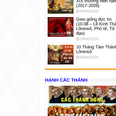
XIX thường niên nă
(2017-2026)
09/08/2026
Gieo giống đức tin
(10.08 – Lễ Kính Th
Lôrensô, Phó tế, Tử
đạo)
09/08/2026
10 Tháng Tám Thán
Lôrensô
09/08/2026
HẠNH CÁC THÁNH