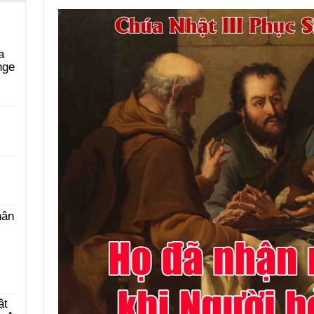
a
nge
i
hân
ật