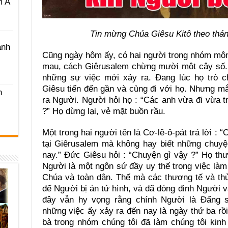
m A
Tin mừng Chúa Giêsu Kitô theo thán
ánh
Cũng ngày hôm ấy, có hai người trong nhóm môn 
mau, cách Giêrusalem chừng mười một cây số. 
những sự việc mới xảy ra. Đang lúc họ trò c
Giêsu tiến đến gần và cùng đi với họ. Nhưng m
h
ra Người. Người hỏi họ : “Các anh vừa đi vừa t
?” Họ dừng lại, vẻ mặt buồn rầu.
Một trong hai người tên là Cơ-lê-ô-pát trả lời : 
tại Giêrusalem mà không hay biết những chuyệ
nay.” Đức Giêsu hỏi : “Chuyện gì vậy ?” Họ th
Người là một ngôn sứ đầy uy thế trong việc làm
Chúa và toàn dân. Thế mà các thượng tế và th
để Người bị án tử hình, và đã đóng đinh Người v
đây vẫn hy vọng rằng chính Người là Đấng s
những việc ấy xảy ra đến nay là ngày thứ ba rồ
bà trong nhóm chúng tôi đã làm chúng tôi kin