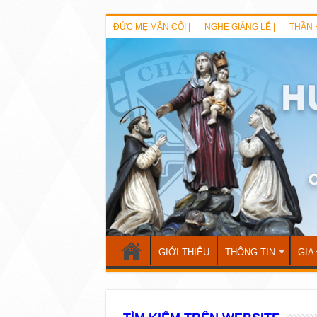
ĐỨC MẸ MÂN CÔI |
NGHE GIẢNG LỄ |
THẦN 
GIỚI THIỆU
THÔNG TIN
GIA