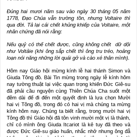
Đúng hai mươi năm sau vào ngày 30 tháng 05 năm
1778, Đạo Chúa vẫn trường tồn, nhưng Voltaire thì
qua đời. Tả lại cái chết khủng khiếp của Voltaire, một
nhân chứng đã nói rằng:
Nếu quỷ có thể chết được, cũng không chết dữ dội
như Voltảie (khi ông sắp chết thì ông tru tréo, hoảng
loạn nói năng những lời quái gở và cào xé thân mình).
Hôm nay Giáo hội mừng kính lễ hai thánh Simon và
Giuda Tông đồ. Bài Tin mừng trong ngày lễ kính hôm
nay tường thuật lại việc quan trọng khiến Đức Giê-su
đã phải cầu nguyện cùng Thiên Chúa Cha suốt một
đêm dài để đi đến một quyết định là lựa chọn Mười
hai vị Tông đồ, trong đó có hai vị mà chúng ta mừng
kính hôm nay. Chúng ta biết rằng, trong mười hai vị
Tông đồ thì Giáo hội đã tôn vinh mười một vị là thánh,
chỉ có mình ông Giuda Itcariot là kẻ tuy đã theo và
được Đức Giê-su giáo huấn, nhắc nhở nhưng ông đẫ