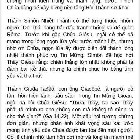
chứng nhân kiên trung và thầm lặng, được Thiên
Chúa dùng để xây dựng nền tảng Hội Thánh sơ khai.
Thánh Simôn Nhiệt Thành có thể từng thuộc nhóm
người Do Thái hăng hái đấu tranh chống lại đế quốc
Rôma. Trước khi gặp Chúa Giêsu, ngài có thể đã
mang trong lòng ngọn lửa yêu nước mãnh liệt, nhưng
nhờ ơn Chúa, ngọn lửa ấy được biến đổi thành lòng
nhiệt thành phục vụ Tin Mừng. Simôn đã học nơi
Thầy Giêsu rằng: chiến thắng lớn nhất không phải là
đánh bại kẻ thù, nhưng là chinh phục họ bằng tình
yêu và tha thứ.
Thánh Giuđa Tađêô, con ông Giacôbê, là người có
tâm hồn hiền lành, sâu sắc. Trong Tin Mừng Gioan,
ngài đã hỏi Chúa Giêsu: “Thưa Thầy, tại sao Thầy
phải tỏ mình ra cho chúng con mà không tỏ mình ra
cho thế gian?” (Ga 14,22). Một câu hỏi tưởng chừng
đơn giản, nhưng phản ánh khát vọng sâu xa: ước
mong tình yêu của Chúa được lan tỏa đến mọi người.
Có lẽ chính nhờ tâm hồn cởi mở và lòng tin mạnh mẽ