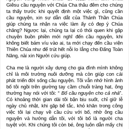
Giêsu cầu nguyện với Chúa Cha thâu đêm cho chúng
ta thấy trước khi quyết định một việc gì, cũng cần
cầu nguyện, xin sự dẫn dắt của Thánh Thần Chúa
giúp chúng ta nhận ra việc làm ấy có đẹp ý Chúa
chăng? Ngược lại, chúng ta lại có thói quen khi gặp
chuyện buồn phiền mới nghĩ đến cầu nguyện, khi
không biết bám víu vào ai, ta mới chạy đến cầu viện
Thiên Chúa như để trút hết nỗi lo lắng cho Đấng Toàn
Năng, nài xin Người cứu giúp.
Cha mẹ là người xây dựng cho gia đình mình không
chỉ là môi trường nuôi dưỡng mà còn giúp con cái
phát triển đời sống cầu nguyện. Tôi vẫn nhớ hình ảnh
bố tôi ngồi trên giường tay cầm chuỗi tràng hạt, ông
thường hay nói với tôi: “
Bố cầu nguyện cho cả nhà
”.
Có khoảng thời gian dài tôi bận bịu suốt, chỉ giữ lễ
ngày chủ nhật, khi gặp bế tắc, khó khăn trong công
việc tôi lại chạy về cầu cứu với bố, nhờ ông cầu
nguyện và hướng dẫn tôi, với tôi bố là người cha
tuyệt vời. Khi chúng tôi còn bé, ông luôn dẫn mấy chị