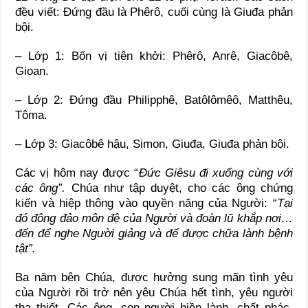
đều viết: Đứng đầu là Phêrô, cuối cùng là Giuđa phản
bội.
– Lớp 1: Bốn vị tiên khởi: Phêrô, Anrê, Giacôbê,
Gioan.
– Lớp 2: Đứng đầu Philipphê, Batôlômêô, Matthêu,
Tôma.
– Lớp 3: Giacôbê hậu, Simon, Giuđa, Giuđa phản bội.
Các vị hôm nay được “
Đức Giêsu đi xuống cùng với
các ông”.
Chúa như tập duyệt, cho các ông chứng
kiến và hiệp thông vào quyền năng của Người: “
Tại
đó đông đảo môn đệ của Người và đoàn lũ khắp nơi…
đến để nghe Người giảng và để được chữa lành bệnh
tật”.
Ba năm bên Chúa, được hưởng sung mãn tình yêu
của Người rồi trở nên yêu Chúa hết tình, yêu người
tha thiết. Các ông, con người hiền lành, chất phác,