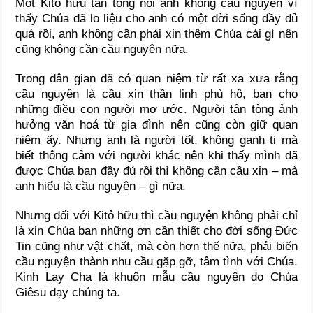
Một Kitô hữu tân tòng nói anh không cầu nguyện vì
thấy Chúa đã lo liệu cho anh có một đời sống đầy đủ
quá rồi, anh không cần phải xin thêm Chúa cái gì nên
cũng không cần cầu nguyện nữa.
Trong dân gian đã có quan niệm từ rất xa xưa rằng
cầu nguyện là cầu xin thần linh phù hộ, ban cho
những điều con người mơ ước. Người tân tòng ảnh
hưởng văn hoá từ gia đình nên cũng còn giữ quan
niệm ấy. Nhưng anh là người tốt, không ganh tị mà
biết thông cảm với người khác nên khi thấy mình đã
được Chúa ban đầy đủ rồi thì không cần cầu xin – mà
anh hiểu là cầu nguyện – gì nữa.
Nhưng đối với Kitô hữu thì cầu nguyện không phải chỉ
là xin Chúa ban những ơn cần thiết cho đời sống Đức
Tin cũng như vật chất, mà còn hơn thế nữa, phải biến
cầu nguyện thành nhu cầu gặp gỡ, tâm tình với Chúa.
Kinh Lạy Cha là khuôn mẫu cầu nguyện do Chúa
Giêsu dạy chúng ta.