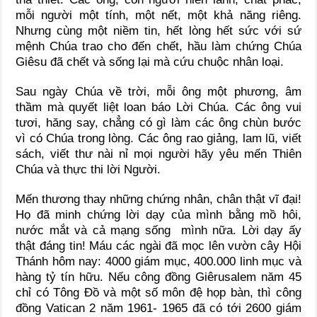
mỗi người một tính, một nết, một khả năng riêng.
Nhưng cùng một niềm tin, hết lòng hết sức với sứ
mệnh Chúa trao cho đến chết, hầu làm chứng Chúa
Giêsu đã chết và sống lại mà cứu chuộc nhân loại.
Sau ngày Chúa về trời, mỗi ông một phương, âm
thầm mà quyết liệt loan báo Lời Chúa. Các ông vui
tươi, hăng say, chẳng có gì làm các ông chùn bước
vì có Chúa trong lòng. Các ông rao giảng, lam lũ, viết
sách, viết thư nài nỉ mọi người hãy yêu mến Thiên
Chúa và thực thi lời Người.
Mến thương thay những chứng nhân, chân thật vĩ đại!
Họ đã minh chứng lời dạy của mình bằng mồ hôi,
nước mắt và cả mạng sống mình nữa. Lời dạy ấy
thật đáng tin! Máu các ngài đã mọc lên vườn cây Hội
Thánh hôm nay: 4000 giám mục, 400.000 linh mục và
hàng tỷ tín hữu. Nếu công đồng Giêrusalem năm 45
chỉ có Tông Đồ và một số môn đệ họp bàn, thì công
đồng Vatican 2 năm 1961- 1965 đã có tới 2600 giám