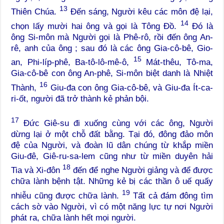
13
Thiên Chúa.
Đến sáng, Người kêu các môn đệ lại,
14
chọn lấy mười hai ông và gọi là Tông Đồ.
Đó là
ông Si-môn mà Người gọi là Phê-rô, rồi đến ông An-
rê, anh của ông ; sau đó là các ông Gia-cô-bê, Gio-
15
an, Phi-líp-phê, Ba-tô-lô-mê-ô,
Mát-thêu, Tô-ma,
Gia-cô-bê con ông An-phê, Si-môn biệt danh là Nhiệt
16
Thành,
Giu-đa con ông Gia-cô-bê, và Giu-đa Ít-ca-
ri-ốt, người đã trở thành kẻ phản bội.
17
Đức Giê-su đi xuống cùng với các ông, Người
dừng lại ở một chỗ đất bằng. Tại đó, đông đảo môn
đệ của Người, và đoàn lũ dân chúng từ khắp miền
Giu-đê, Giê-ru-sa-lem cũng như từ miền duyên hải
18
Tia và Xi-đôn
đến để nghe Người giảng và để được
chữa lành bệnh tật. Những kẻ bị các thần ô uế quấy
19
nhiễu cũng được chữa lành.
Tất cả đám đông tìm
cách sờ vào Người, vì có một năng lực tự nơi Người
phát ra, chữa lành hết mọi người.