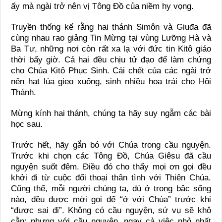
ấy mà ngài trở nên vị Tông Đồ của niềm hy vọng.
Truyền thống kể rằng hai thánh Simôn và Giuđa đã
cùng nhau rao giảng Tin Mừng tại vùng Lưỡng Hà và
Ba Tư, những nơi còn rất xa lạ với đức tin Kitô giáo
thời bấy giờ. Cả hai đều chịu tử đạo để làm chứng
cho Chúa Kitô Phục Sinh. Cái chết của các ngài trở
nên hạt lúa gieo xuống, sinh nhiều hoa trái cho Hội
Thánh.
Mừng kính hai thánh, chúng ta hãy suy ngẫm các bài
học sau.
Trước hết, hãy gắn bó với Chúa trong cầu nguyện.
Trước khi chọn các Tông Đồ, Chúa Giêsu đã cầu
nguyện suốt đêm. Điều đó cho thấy mọi ơn gọi đều
khởi đi từ cuộc đối thoại thân tình với Thiên Chúa.
Cũng thế, mỗi người chúng ta, dù ở trong bậc sống
nào, đều được mời gọi để “ở với Chúa” trước khi
“được sai đi”. Không có cầu nguyện, sứ vụ sẽ khô
cằn; nhưng với cầu nguyện, ngay cả việc nhỏ nhất