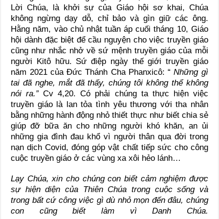
Lời Chúa, là khởi sự của Giáo hội sơ khai, Chúa
không ngừng dạy dỗ, chỉ bảo và gìn giữ các ông.
Hằng năm, vào chủ nhật tuần áp cuối tháng 10, Giáo
hội dành đặc biệt để cầu nguyện cho việc truyền giáo
cũng như nhắc nhở về sứ mệnh truyền giáo của mỗi
người Kitô hữu. Sứ điệp ngày thế giới truyền giáo
năm 2021 của Đức Thánh Cha Phanxicô: “
Những gì
tai đã nghe, mắt đã thấy, chúng tôi không thể không
nói ra.”
Cv 4,20. Có phải chúng ta thực hiện việc
truyền giáo là lan tỏa tình yêu thương với tha nhân
bằng những hành động nhỏ thiết thực như biết chia sẻ
giúp đỡ bữa ăn cho những người khó khăn, an ủi
những gia đình đau khổ vì người thân qua đời trong
nạn dịch Covid, đóng góp vật chất tiếp sức cho công
cuộc truyền giáo ở các vùng xa xôi hẻo lánh…
Lạy Chúa, xin cho chúng con biết cảm nghiệm được
sự hiện diện của Thiên Chúa trong cuộc sống và
trong bất cứ công việc gì dù nhỏ mọn đến đâu, chúng
con cũng biết làm vì Danh Chúa.