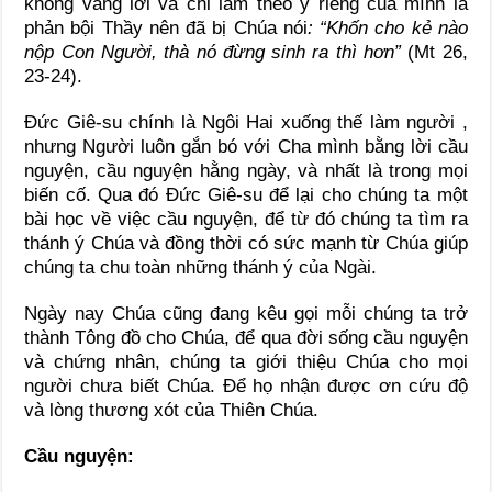
không vâng lời và chỉ làm theo ý riêng của mình là
phản bội Thầy nên đã bị Chúa nói
: “Khốn cho kẻ nào
nộp Con Người, thà nó đừng sinh ra thì hơn”
(Mt 26,
23-24).
Đức Giê-su chính là Ngôi Hai xuống thế làm người ,
nhưng Người luôn gắn bó với Cha mình bằng lời cầu
nguyện, cầu nguyện hằng ngày, và nhất là trong mọi
biến cố. Qua đó Đức Giê-su để lại cho chúng ta một
bài học về việc cầu nguyện, để từ đó chúng ta tìm ra
thánh ý Chúa và đồng thời có sức mạnh từ Chúa giúp
chúng ta chu toàn những thánh ý của Ngài.
Ngày nay Chúa cũng đang kêu gọi mỗi chúng ta trở
thành Tông đồ cho Chúa, để qua đời sống cầu nguyện
và chứng nhân, chúng ta giới thiệu Chúa cho mọi
người chưa biết Chúa. Để họ nhận được ơn cứu độ
và lòng thương xót của Thiên Chúa.
Cầu nguyện: