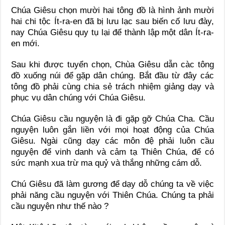
Chúa Giêsu chọn mười hai tông đồ là hình ảnh mười
hai chi tộc Ít-ra-en đã bị lưu lạc sau biến cố lưu đày,
nay Chúa Giêsu quy tụ lại để thành lập một dân Ít-ra-
en mới.
Sau khi được tuyển chọn, Chùa Giêsu dẫn càc tông
đồ xuống núi để gặp dân chúng. Bắt đầu từ đây các
tông đồ phải cùng chia sẻ trách nhiệm giảng dạy và
phục vụ dân chúng với Chúa Giêsu.
Chúa Giêsu cầu nguyện là đi gặp gỡ Chúa Cha. Cầu
nguyện luôn gắn liền với mọi hoạt động của Chúa
Giêsu. Ngài cũng dạy các môn đệ phải luôn cầu
nguyện để vinh danh và cảm tạ Thiên Chúa, để có
sức mạnh xua trừ ma quỷ và thắng những cám dỗ.
Chú Giêsu đã làm gương để dạy dỗ chúng ta về việc
phải năng cầu nguyện với Thiên Chúa. Chúng ta phải
cầu nguyện như thế nào ?