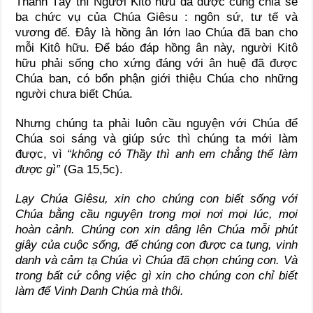
Thanh Tẩy thì Người Kitô hữu đã được cùng chia sẻ
ba chức vụ của Chúa Giêsu : ngôn sứ, tư tế và
vương đế. Đây là hồng ân lớn lao Chúa đã ban cho
mỗi Kitô hữu. Để báo đáp hồng ân này, người Kitô
hữu phải sống cho xứng đáng với ân huệ đã được
Chúa ban, có bổn phận giới thiệu Chúa cho những
người chưa biết Chúa.
Nhưng chúng ta phải luôn cầu nguyện với Chúa để
Chúa soi sáng và giúp sức thì chúng ta mới làm
được, vì
“không có Thầy thì anh em chẳng thể làm
được gì”
(Ga 15,5c).
Lạy Chúa Giêsu, xin cho chúng con biết sống với
Chúa bằng cầu nguyện trong mọi nơi mọi lúc, mọi
hoàn cảnh. Chúng con xin dâng lên Chúa mỗi phút
giây của cuộc sống, để chúng con được ca tụng, vinh
danh và cảm tạ Chúa vì Chúa đã chọn chúng con. Và
trong bất cứ công việc gì xin cho chúng con chỉ biết
làm để Vinh Danh Chúa mà thôi.