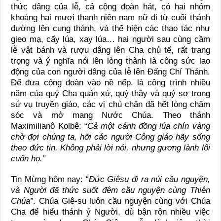
thức dâng của lễ, cả cộng đoàn hát, có hai nhóm
khoảng hai mươi thanh niên nam nữ đi từ cuối thánh
đường lên cung thánh, và thể hiện các thao tác như
gieo mạ, cấy lúa, xay lúa… hai người sau cùng cầm
lễ vật bánh và rượu dâng lên Cha chủ tế, rất trang
trọng và ý nghĩa nói lên lòng thành là công sức lao
động của con người dâng của lễ lên Đấng Chí Thánh.
Để đưa cộng đoàn vào nề nếp, là công trình nhiều
năm của quý Cha quản xứ, quý thầy và quý sơ trong
sứ vụ truyền giáo, các vị chủ chăn đã hết lòng chăm
sóc và mở mang Nước Chúa. Theo thánh
Maximilianô Kolbê: “
Cả một cánh đồng lúa chín vàng
chờ đợi chúng ta, hỡi các người Công giáo hãy sống
theo đức tin. Không phải lời nói, nhưng gương lành lôi
cuốn họ.”
Tin Mừng hôm nay: “
Đức Giêsu đi ra núi cầu nguyện,
và Người đã thức suốt đêm cầu nguyện cùng Thiên
Chúa”
. Chúa Giê-su luôn cầu nguyện cùng với Chúa
Cha để hiểu thánh ý Người, dù bận rộn nhiều việc