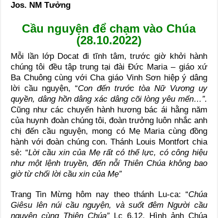
Jos. NM Tưởng
Cầu nguyện để chạm vào Chúa
(28.10.2022)
Mỗi lần lớp Docat đi tĩnh tâm, trước giờ khởi hành
chúng tôi đều tập trung tại đài Đức Maria – giáo xứ
Ba Chuông cùng với Cha giáo Vinh Sơn hiệp ý dâng
lời cầu nguyện, “
Con đến trước tòa Nữ Vương uy
quyền, dâng hồn dâng xác
dâng cõi lòng yêu mến…”.
Cũng như các chuyến hành hương bác ái hằng năm
của huynh đoàn chúng tôi, đoàn trưởng luôn nhắc anh
chị đến cầu nguyện, mong có Mẹ Maria cùng đồng
hành với đoàn chúng con. Thánh Louis Montfort chia
sẻ: “
Lời cầu xin của Mẹ rất có thế lực, có công hiệu
như một lệnh truyền, đến nỗi Thiên Chúa không bao
giờ từ chối lời cầu xin của Mẹ”
Trang Tin Mừng hôm nay theo thánh Lu-ca: “
Chúa
Giêsu lên núi cầu nguyện, và suốt đêm Người cầu
nguyện cùng Thiên Chúa”
Lc 6,12. Hình ảnh Chúa