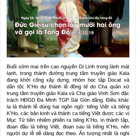
Buổi sớm mai trên cao nguyên Di Linh trong lành mát
lạnh, trong thánh đường trung tâm truyền giáo Kala
đang khởi công xây dựng, nhóm học tập Docat và
dân tộc K’Ho dự thánh lễ đồng tế do Cha quản xứ
trung tâm truyền giáo Kala và Cha giáo Vinh Sơn đặc
trách HĐGD Đa Minh TGP Sài Gòn dâng. Điều khác
lạ là thánh lễ dùng hai ngôn ngữ: tiếng Việt và tiếng
K’Ho, các bản kinh và thánh ca tiếng Việt được các vị
Mục Tử tiền nhiệm phiên ra tiếng K’Ho, in thành tập,
đoạn đầu là tiếng Việt, đoạn sau là tiếng K’Ho, nên
người dự lễ dễ dàng đọc theo. Ấn tượng nhất là nghi