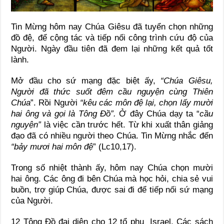
Tin Mừng hôm nay Chúa Giêsu đã tuyển chọn những
đồ đệ, để cộng tác và tiếp nối công trình cứu độ của
Người. Ngày đầu tiên đã đem lại những kết quả tốt
lành.
Mở đầu cho sứ mạng đặc biệt ấy,
“Chúa Giêsu,
Người đã thức suốt đêm cầu nguyện cùng Thiên
Chúa
”. Rồi Người
“kêu các môn đệ lại, chọn lấy mười
hai ông và gọi là Tông Đồ”.
Ở đây Chúa dạy ta “
cầu
nguyện”
là việc cần trước hết. Từ khi xuất thân giảng
đạo đã có nhiều người theo Chúa. Tin Mừng nhắc đến
“bảy mươi hai môn đệ
” (Lc10,17).
Trong số nhiệt thành ấy, hôm nay Chúa chọn mười
hai ông. Các ông đi bên Chúa mà học hỏi, chia sẻ vui
buồn, trợ giúp Chúa, được sai đi để tiếp nối sứ mạng
của Người.
12 Tông Đồ đại diện cho 12 tổ phụ Israel. Các sách