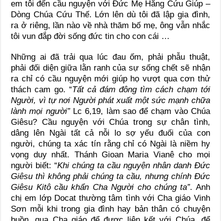
em tôi đến cầu nguyện với Đức Mẹ Hằng Cứu Giúp –
Dòng Chúa Cứu Thế. Lớn lên dù tôi đã lập gia đình,
ra ở riêng, lần nào về nhà thăm bố mẹ, ông vẫn nhắc
tôi vun đắp đời sống đức tin cho con cái …
Những ai đã trải qua lúc đau ốm, phải phẫu thuật,
phải đối diện giữa lằn ranh của sự sống chết sẽ nhận
ra chỉ có cầu nguyện mới giúp họ vượt qua cơn thử
thách cam go. “
Tất cả đám đông tìm cách chạm tới
Người, vì tự nơi Người phát xuất một sức mạnh chữa
lành mọi người”
Lc 6,19, làm sao để chạm vào Chúa
Giêsu? Cầu nguyện với Chúa trong sự chân tình,
dâng lên Ngài tất cả nỗi lo sợ yếu đuối của con
người, chúng ta xác tín rằng chỉ có Ngài là niềm hy
vọng duy nhất. Thánh Gioan Maria Vianê cho mọi
người biết: “
Khi chúng ta cầu nguyện nhân danh Đức
Giêsu thì không phải chúng ta cầu, nhưng chính Đức
Giêsu Kitô cầu khẩn Cha Người cho chúng ta”
. Anh
chị em lớp Docat thường tâm tình với Cha giáo Vinh
Sơn mỗi khi trong gia đình hay bản thân có chuyện
buồn, qua Cha giáo để được liên kết với Chúa, để