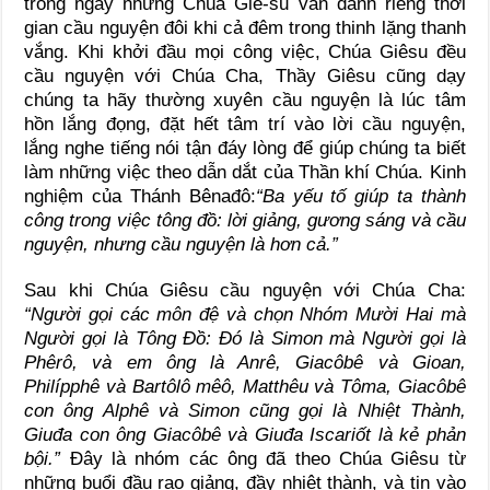
trong ngày nhưng Chúa Giê-su vẫn dành riêng thời
gian cầu nguyện đôi khi cả đêm trong thinh lặng thanh
vắng. Khi khởi đầu mọi công việc, Chúa Giêsu đều
cầu nguyện với Chúa Cha, Thầy Giêsu cũng dạy
chúng ta hãy thường xuyên cầu nguyện là lúc tâm
hồn lắng đọng, đặt hết tâm trí vào lời cầu nguyện,
lắng nghe tiếng nói tận đáy lòng để giúp chúng ta biết
làm những việc theo dẫn dắt của Thần khí Chúa. Kinh
nghiệm của Thánh Bênađô:
“Ba yếu tố giúp ta thành
công trong việc tông đồ: lời giảng, gương sáng và cầu
nguyện, nhưng cầu nguyện là hơn cả.”
Sau khi Chúa Giêsu cầu nguyện với Chúa Cha:
“Người gọi các môn đệ và chọn Nhóm Mười Hai mà
Người gọi là Tông Đồ: Đó là Simon mà Người gọi là
Phêrô, và em ông là Anrê, Giacôbê và Gioan,
Philípphê và Bartôlô mêô, Matthêu và Tôma, Giacôbê
con ông Alphê và Simon cũng gọi là Nhiệt Thành,
Giuđa con ông Giacôbê và Giuđa Iscariốt là kẻ phản
bội.”
Đây là nhóm các ông đã theo Chúa Giêsu từ
những buổi đầu rao giảng, đầy nhiệt thành, và tin vào