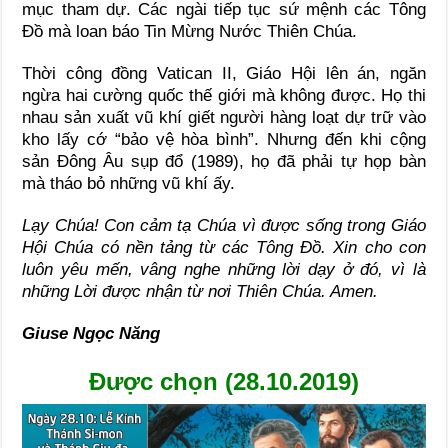
mục tham dự. Các ngài tiếp tục sứ mệnh các Tông
Đồ mà loan báo Tin Mừng Nước Thiên Chúa.
Thời công đồng Vatican II, Giáo Hội lên án, ngăn
ngừa hai cường quốc thế giới mà không được. Họ thi
nhau sản xuất vũ khí giết người hàng loạt dự trữ vào
kho lấy cớ “bảo vệ hòa bình”. Nhưng đến khi cộng
sản Đông Âu sụp đổ (1989), họ đã phải tự họp bàn
mà tháo bỏ những vũ khí ấy.
Lạy Chúa! Con cảm tạ Chúa vì được sống trong Giáo
Hội Chúa có nền tảng từ các Tông Đồ. Xin cho con
luôn yêu mến, vâng nghe những lời dạy ở đó, vì là
những Lời được nhận từ nơi Thiên Chúa. Amen.
Giuse Ngọc Năng
Được chọn (28.10.2019)