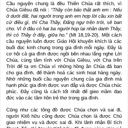
Cầu nguyện chung là đều Thiên Chúa rất thích, vì
Chúa Giêsu đã nói :
“Thầy còn bảo thật anh em : Nếu
ở dưới đất, hai người trong anh em hợp lời cầu xin bất
cứ điều gì, thì Cha Thầy, Đấng ngự trên trời, sẽ ban
cho. Vì ở đâu có hai ba người họp lại nhân danh Thầy,
thì có Thầy ở đấy, giữa họ.”
(Mt 18,19-20). Một cách
cầu nguyện luôn được Giáo Hội khuyến khích là các
buổi đọc kinh chung trong gia đình mỗi ngày. Đây là
cơ hội cả gia đình được ngồi bên nhau lắng nghe Lời
Chúa, cùng tâm tình với Chúa Giêsu, với Cha trên
Trời để tạ ơn Chúa vì những hồng ân Chúa đã ban
cho gia đình, để thánh hoá các sinh hoạt hàng ngày.
Nhờ những buổi cầu nguyện chung của gia đình mà
hạnh phúc gia đình được vun đắp và được Chúa chúc
phúc. Đây cũng là cách tốt nhất để gieo mầm đạo
đức vào các tâm hồn trẻ thơ trong gia đình.
Cũng như các tông đồ được Chúa chọn và sai đi,
người Kitô hữu cũng được Chúa chọn là được Chú
giao nhiệm vụ và được sai đi. Khi lãnh nhận Bí tích