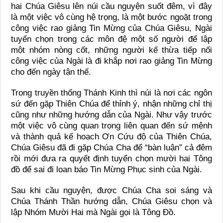
hai Chúa Giêsu lên núi cầu nguyện suốt đêm, vì đây
là một việc vô cùng hệ trọng, là một bước ngoặt trong
công việc rao giảng Tin Mừng của Chúa Giêsu, Ngài
tuyển chọn trong các môn đệ một số người để lập
một nhóm nòng cốt, những người kế thừa tiếp nối
công việc của Ngài là đi khắp nơi rao giảng Tin Mừng
cho đến ngày tận thế.
Trong truyền thống Thánh Kinh thì núi là nơi các ngôn
sứ đến gặp Thiên Chúa để thỉnh ý, nhận những chỉ thị
cũng như những hướng dẫn của Ngài. Như vậy trước
một việc vô cùng quan trọng liên quan đến sứ mệnh
và thành quả kế hoạch Ơn Cứu độ của Thiên Chúa,
Chúa Giêsu đã đi gặp Chúa Cha để “bàn luận” cả đêm
rồi mới đưa ra quyết định tuyển chọn mười hai Tông
đồ để sai đi loan báo Tin Mừng Phục sinh của Ngài.
Sau khi cầu nguyện, được Chúa Cha soi sáng và
Chúa Thánh Thần hướng dẫn, Chúa Giêsu chọn và
lập Nhóm Mười Hai mà Ngài gọi là Tông Đồ.