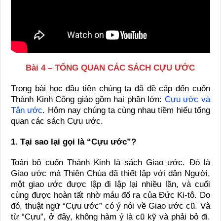
Bài 4
–
TỔNG QUAN CÁC SÁCH CỰU ƯỚC
Trong bài học đầu tiên chúng ta đã đề cập đến cuốn
Thánh Kinh Công giáo gồm hai phần lớn:
Cựu ước và
Tân ước
. Hôm nay chúng ta cùng nhau tiềm hiểu tổng
quan các sách Cựu ước.
1. Tại sao lại gọi là “Cựu ước”?
Toàn bộ cuốn Thánh Kinh là sách Giao ước. Đó là
Giao ước mà Thiên Chúa đã thiết lập với dân Người,
một giao ước được lập đi lập lại nhiều lần, và cuối
cùng được hoàn tất nhờ máu đổ ra của Đức Ki-tô. Do
đó, thuật ngữ “Cựu ước” có ý nói về Giao ước cũ. Và
từ “Cựu”, ở đây, không hàm ý là cũ kỹ và phải bỏ đi.