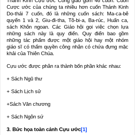
Thánh Kinh Cựu ước Công giáo gồm 46 cuốn. Cuốn
Cược ước của chúng ta nhiều hơn cuốn Thánh Kinh
Do-thái 7 cuốn, đó là những cuốn sách: Ma-ca-bê
quyển 1 và 2, Giu-đi-tha, Tô-bi-a, Ba-rúc, Huấn ca,
sách Khôn ngoan. Các Giáo hội gọi việc chọn lựa
những sách này là quy điển. Quy điển bao gồm
những tác phẩm được một giáo hội hay một nhóm
giáo sĩ có thẩm quyền công nhận có chứa đựng mặc
khải của Thiên Chúa.
Cựu ước được phân ra thành bốn phần khác nhau:
+ Sách Ngũ thư
+ Sách Lịch sử
+Sách Văn chương
+ Sách Ngôn sứ
3.
Bức họa toàn cảnh Cựu ước
[1]