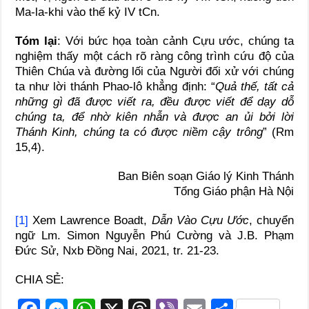
Ma-la-khi vào thế kỷ IV tCn.
Tóm lại
: Với bức họa toàn cảnh Cựu ước, chúng ta
nghiệm thấy một cách rõ ràng công trình cứu độ của
Thiên Chúa và đường lối của Người đối xử với chúng
ta như lời thánh Phao-lô khẳng định: “
Quả thế, tất cả
những gì đã được viết ra, đều được viết để dạy dỗ
chúng ta, để nhờ kiên nhẫn và được an ủi bởi lời
Thánh Kinh, chúng ta có được niềm cậy trông
” (Rm
15,4).
Ban Biên soạn Giáo lý Kinh Thánh
Tổng Giáo phận Hà Nội
[1]
Xem Lawrence Boadt,
Dẫn Vào Cựu Ước
, chuyển
ngữ Lm. Simon Nguyễn Phú Cường và J.B. Phạm
Đức Sử, Nxb Đồng Nai, 2021, tr. 21-23.
CHIA SẺ: