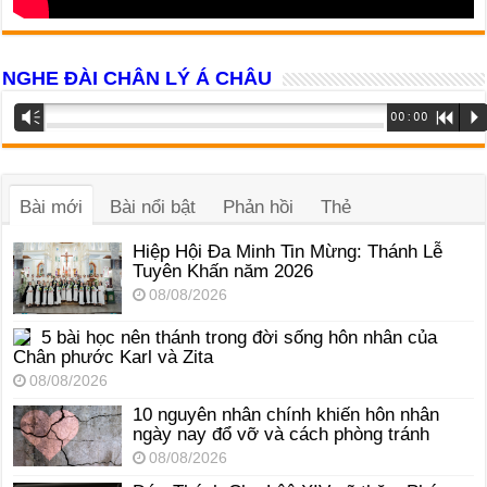
NGHE ĐÀI CHÂN LÝ Á CHÂU
Trình
Vm
00:00
R
P
phát
âm
thanh
Bài mới
Bài nổi bật
Phản hồi
Thẻ
Hiệp Hội Đa Minh Tin Mừng: Thánh Lễ
Tuyên Khấn năm 2026
08/08/2026
5 bài học nên thánh trong đời sống hôn nhân của
Chân phước Karl và Zita
08/08/2026
10 nguyên nhân chính khiến hôn nhân
ngày nay đổ vỡ và cách phòng tránh
08/08/2026