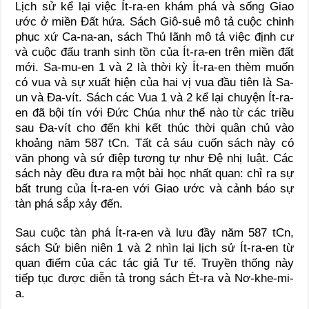
Lịch sử kể lại việc Ít-ra-en khám phá và sống Giao
ước ở miền Đất hứa. Sách Giô-suê mô tả cuộc chinh
phục xứ Ca-na-an, sách Thủ lãnh mô tả việc định cư
và cuộc đấu tranh sinh tồn của Ít-ra-en trên miền đất
mới. Sa-mu-en 1 và 2 là thời kỳ Ít-ra-en thèm muốn
có vua và sự xuất hiện của hai vị vua đầu tiên là Sa-
un và Đa-vít. Sách các Vua 1 và 2 kể lại chuyện Ít-ra-
en đã bội tín với Đức Chúa như thế nào từ các triều
sau Đa-vít cho đến khi kết thúc thời quân chủ vào
khoảng năm 587 tCn. Tất cả sáu cuốn sách này có
văn phong và sứ điệp tương tự như Đệ nhị luật. Các
sách này đều đưa ra một bài học nhất quan: chỉ ra sự
bất trung của Ít-ra-en với Giao ước và cảnh báo sự
tàn phá sắp xảy đến.
Sau cuộc tàn phá Ít-ra-en và lưu đầy năm 587 tCn,
sách Sử biên niên 1 và 2 nhìn lại lịch sử Ít-ra-en từ
quan điểm của các tác giả Tư tế. Truyền thống này
tiếp tục được diễn tả trong sách Ét-ra và Nơ-khe-mi-
a.