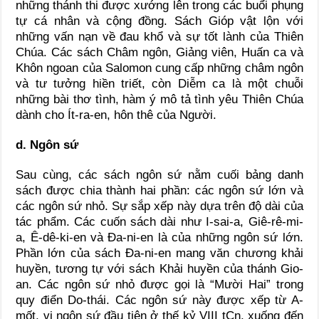
những thánh thi được xướng lên trong các buổi phụng
tự cá nhân và cộng đồng. Sách Gióp vật lộn với
những vấn nạn về đau khổ và sự tốt lành của Thiên
Chúa. Các sách Châm ngôn, Giảng viên, Huấn ca và
Khôn ngoan của Salomon cung cấp những châm ngôn
và tư tưởng hiền triết, còn Diễm ca là một chuỗi
những bài thơ tình, hàm ý mô tả tình yêu Thiên Chúa
dành cho Ít-ra-en, hôn thê của Người.
d.
Ngôn sứ
Sau cùng, các sách ngôn sứ nằm cuối bảng danh
sách được chia thành hai phần: các ngôn sứ lớn và
các ngôn sứ nhỏ. Sự sắp xếp này dựa trên độ dài của
tác phẩm. Các cuốn sách dài như I-sai-a, Giê-rê-mi-
a, Ê-dê-ki-en và Đa-ni-en là của những ngôn sứ lớn.
Phần lớn của sách Đa-ni-en mang văn chương khải
huyền, tương tự với sách Khải huyền của thánh Gio-
an. Các ngôn sứ nhỏ được gọi là “Mười Hai” trong
quy điển Do-thái. Các ngôn sứ này được xếp từ A-
mốt, vị ngôn sứ đầu tiên ở thế kỷ VIII tCn, xuống đến