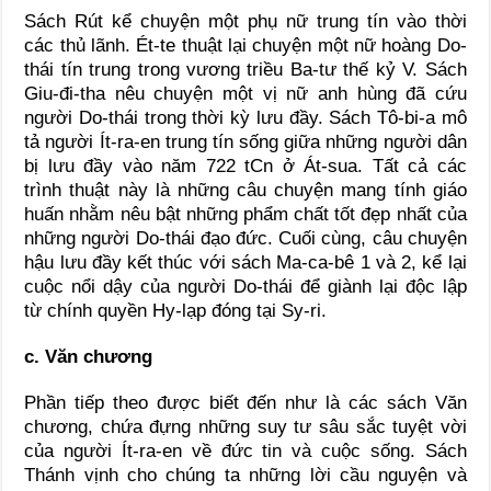
Sách Rút kể chuyện một phụ nữ trung tín vào thời
các thủ lãnh. Ét-te thuật lại chuyện một nữ hoàng Do-
thái tín trung trong vương triều Ba-tư thế kỷ V. Sách
Giu-đi-tha nêu chuyện một vị nữ anh hùng đã cứu
người Do-thái trong thời kỳ lưu đầy. Sách Tô-bi-a mô
tả người Ít-ra-en trung tín sống giữa những người dân
bị lưu đầy vào năm 722 tCn ở Át-sua. Tất cả các
trình thuật này là những câu chuyện mang tính giáo
huấn nhằm nêu bật những phẩm chất tốt đẹp nhất của
những người Do-thái đạo đức. Cuối cùng, câu chuyện
hậu lưu đầy kết thúc với sách Ma-ca-bê 1 và 2, kể lại
cuộc nổi dậy của người Do-thái để giành lại độc lập
từ chính quyền Hy-lạp đóng tại Sy-ri.
c.
Văn chương
Phần tiếp theo được biết đến như là các sách Văn
chương, chứa đựng những suy tư sâu sắc tuyệt vời
của người Ít-ra-en về đức tin và cuộc sống. Sách
Thánh vịnh cho chúng ta những lời cầu nguyện và