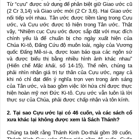
Từ “cựu” được sử dụng để phân biệt giữ Giao ước cũ
(2 Cr 3,14) và Giao ước mới (2 Cr 3,6). Hai Giao ước
nối tiếp với nhau. Tân ước được tiềm tàng trong Cựu
ước, và Cựu ước được tỏ hiện trong Tân ước. Thật
vậy, “Nhiệm cục Cựu ước được sắp đặt với mục đích
chính yếu là để chuẩn bị cho ngày xuất hiện của
Chúa Ki-tô, Đấng Cứu độ muôn loài, ngày của Vương
quốc Đấng Mê-si-a, được loan báo qua các ngôn sứ
và được biểu thị bằng nhiều hình ảnh khác nhau”
(Hiến chế
Mặc khải
, số 14-15). Thế nên, chúng ta
phải nhìn nhận giá trị tự thân của Cựu ước, ngay cả
khi nó chỉ đạt đến ý nghĩa trọn vẹn trong ánh sáng
của Tân ước, và bao gồm việc lời hứa chỉ được thực
hiện hoàn mỹ nơi Đức Ki-tô. Cựu ước vẫn luôn là lời
thực sự của Chúa, phải được chấp nhận và tôn kính.
2. Tại sao Cựu ước lại có 46 cuốn, và các sách cổ
xưa khác lại không được xem là Sách Thánh?
Chúng ta biết rằng Thánh Kinh Do-thái gồm 39 cuốn.