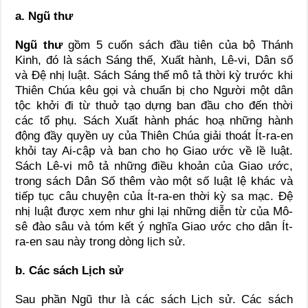
a. Ngũ thư
Ngũ thư
gồm 5 cuốn sách đầu tiên của bộ Thánh
Kinh, đó là sách Sáng thế, Xuất hành, Lê-vi, Dân số
và Đệ nhị luật. Sách Sáng thế mô tả thời kỳ trước khi
Thiên Chúa kêu gọi và chuẩn bị cho Người một dân
tộc khởi đi từ thuở tạo dựng ban đầu cho đến thời
các tổ phụ. Sách Xuất hành phác hoạ những hành
động đầy quyền uy của Thiên Chúa giải thoát Ít-ra-en
khỏi tay Ai-cập và ban cho họ Giao ước về lề luật.
Sách Lê-vi mô tả những điều khoản của Giao ước,
trong sách Dân Số thêm vào một số luật lệ khác và
tiếp tục câu chuyện của Ít-ra-en thời kỳ sa mạc. Đệ
nhị luật được xem như ghi lại những diễn từ của Mô-
sê đào sâu và tóm kết ý nghĩa Giao ước cho dân Ít-
ra-en sau này trong dòng lịch sử.
b. Các sách Lịch sử
Sau phần Ngũ thư là các sách Lịch sử. Các sách