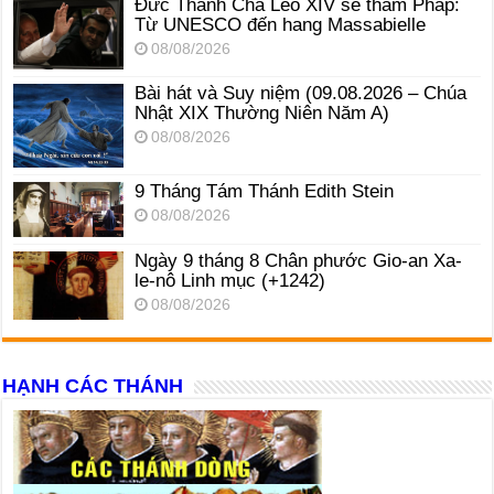
Đức Thánh Cha Lêô XIV sẽ thăm Pháp:
Từ UNESCO đến hang Massabielle
08/08/2026
Bài hát và Suy niệm (09.08.2026 – Chúa
Nhật XIX Thường Niên Năm A)
08/08/2026
9 Tháng Tám Thánh Edith Stein
08/08/2026
Ngày 9 tháng 8 Chân phước Gio-an Xa-
le-nô Linh mục (+1242)
08/08/2026
HẠNH CÁC THÁNH