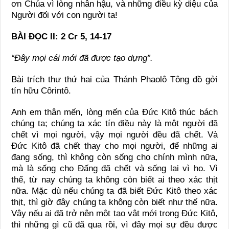
ơn Chúa vì lòng nhân hậu, và những điều kỳ diệu của
Người đối với con người ta!
BÀI ÐỌC II: 2 Cr 5, 14-17
“Ðây mọi cái mới đã được tạo dựng”.
Bài trích thư thứ hai của Thánh Phaolô Tông đồ gởi
tín hữu Côrintô.
Anh em thân mến, lòng mến của Ðức Kitô thúc bách
chúng ta; chúng ta xác tín điều này là một người đã
chết vì mọi người, vậy mọi người đều đã chết. Và
Ðức Kitô đã chết thay cho mọi người, để những ai
đang sống, thì không còn sống cho chính mình nữa,
mà là sống cho Ðấng đã chết và sống lại vì họ. Vì
thế, từ nay chúng ta không còn biết ai theo xác thịt
nữa. Mặc dù nếu chúng ta đã biết Ðức Kitô theo xác
thịt, thì giờ đây chúng ta không còn biết như thế nữa.
Vậy nếu ai đã trở nên một tạo vật mới trong Ðức Kitô,
thì những gì cũ đã qua rồi, vì đây mọi sự đều được