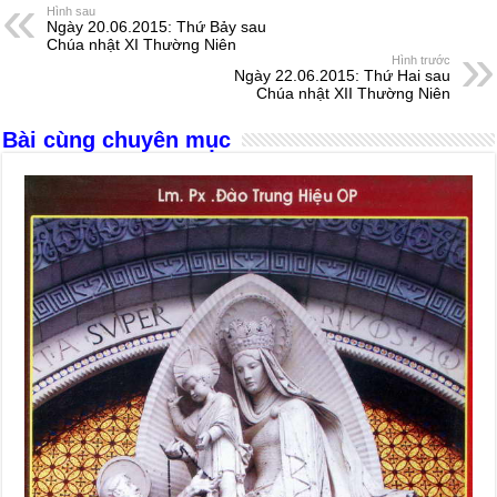
e
e
s
a
e
Hình sau
Ngày 20.06.2015: Thứ Bảy sau
b
n
A
d
Chúa nhật XI Thường Niên
Hình trước
o
g
p
s
Ngày 22.06.2015: Thứ Hai sau
Chúa nhật XII Thường Niên
o
er
p
Bài cùng chuyên mục
k