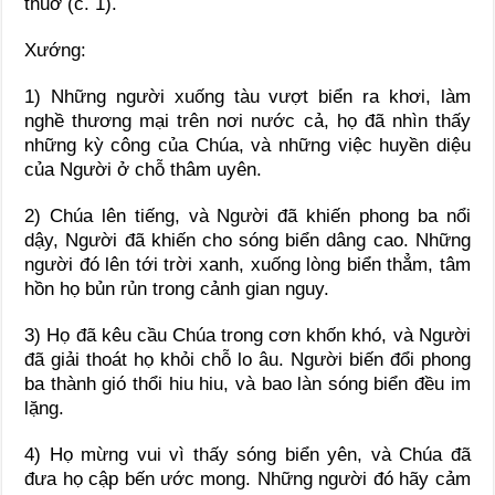
thuở (c. 1).
Xướng:
1) Những người xuống tàu vượt biển ra khơi, làm
nghề thương mại trên nơi nước cả, họ đã nhìn thấy
những kỳ công của Chúa, và những việc huyền diệu
của Người ở chỗ thâm uyên.
2) Chúa lên tiếng, và Người đã khiến phong ba nổi
dậy, Người đã khiến cho sóng biển dâng cao. Những
người đó lên tới trời xanh, xuống lòng biển thẳm, tâm
hồn họ bủn rủn trong cảnh gian nguy.
3) Họ đã kêu cầu Chúa trong cơn khốn khó, và Người
đã giải thoát họ khỏi chỗ lo âu. Người biến đổi phong
ba thành gió thổi hiu hiu, và bao làn sóng biển đều im
lặng.
4) Họ mừng vui vì thấy sóng biển yên, và Chúa đã
đưa họ cập bến ước mong. Những người đó hãy cảm