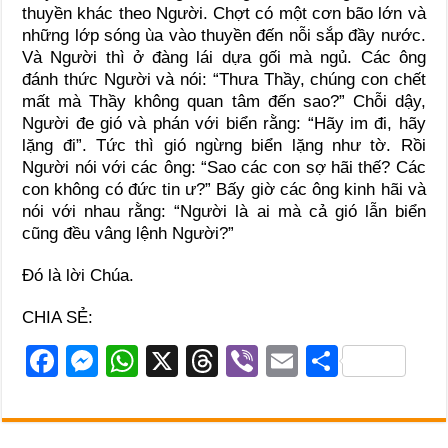
thuyền khác theo Người. Chợt có một cơn bão lớn và
những lớp sóng ùa vào thuyền đến nỗi sắp đầy nước.
Và Người thì ở đàng lái dựa gối mà ngủ. Các ông
đánh thức Người và nói: “Thưa Thầy, chúng con chết
mất mà Thầy không quan tâm đến sao?” Chỗi dậy,
Người đe gió và phán với biển rằng: “Hãy im đi, hãy
lặng đi”. Tức thì gió ngừng biển lặng như tờ. Rồi
Người nói với các ông: “Sao các con sợ hãi thế? Các
con không có đức tin ư?” Bấy giờ các ông kinh hãi và
nói với nhau rằng: “Người là ai mà cả gió lẫn biển
cũng đều vâng lệnh Người?”
Ðó là lời Chúa.
CHIA SẺ:
F
M
W
X
T
Vi
E
S
a
e
h
hr
b
m
h
c
ss
at
e
er
ail
ar