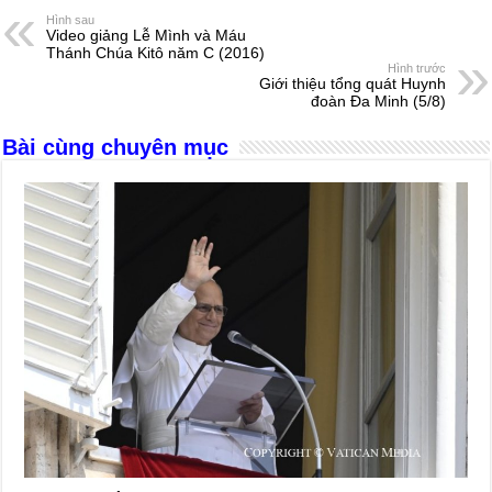
e
e
s
a
e
Hình sau
Video giảng Lễ Mình và Máu
b
n
A
d
Thánh Chúa Kitô năm C (2016)
Hình trước
o
g
p
s
Giới thiệu tổng quát Huynh
đoàn Đa Minh (5/8)
o
er
p
Bài cùng chuyên mục
k