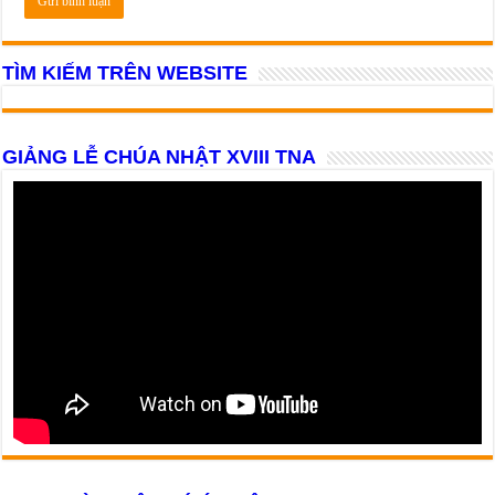
TÌM KIẾM TRÊN WEBSITE
GIẢNG LỄ CHÚA NHẬT XVIII TNA