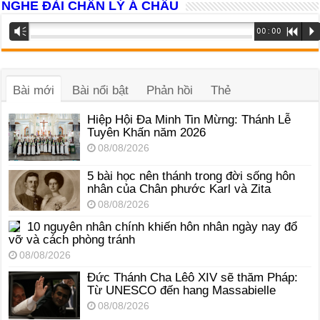
NGHE ĐÀI CHÂN LÝ Á CHÂU
Trình
Vm
00:00
R
P
phát
âm
thanh
Bài mới
Bài nổi bật
Phản hồi
Thẻ
Hiệp Hội Đa Minh Tin Mừng: Thánh Lễ
Tuyên Khấn năm 2026
08/08/2026
5 bài học nên thánh trong đời sống hôn
nhân của Chân phước Karl và Zita
08/08/2026
10 nguyên nhân chính khiến hôn nhân ngày nay đổ
vỡ và cách phòng tránh
08/08/2026
Đức Thánh Cha Lêô XIV sẽ thăm Pháp:
Từ UNESCO đến hang Massabielle
08/08/2026