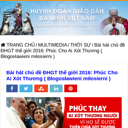
TRANG CHỦ
/
MULTIMEDIA
/
THỜI SỰ
/
Bài hát chủ đề
ĐHGT thế giới 2016: Phúc Cho Ai Xót Thương (
Błogosławieni miłosierni )
Bài hát chủ đề ĐHGT thế giới 2016: Phúc Cho
Ai Xót Thương ( Błogosławieni miłosierni )