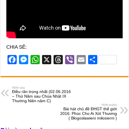
CHIA SẺ:
F
M
W
X
T
Vi
E
S
a
e
h
hr
b
m
h
c
ss
at
e
er
ail
ar
e
e
s
a
e
Hình sau
Điều răn trọng nhất (02.06.2016
b
n
A
d
– Thứ Năm sau Chúa Nhật IX
Thường Niên năm C)
o
g
p
s
Hình trước
Bài hát chủ đề ĐHGT thế giới
o
er
p
2016: Phúc Cho Ai Xót Thương
( Błogosławieni miłosierni )
k