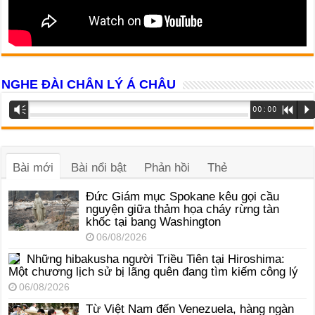
NGHE ĐÀI CHÂN LÝ Á CHÂU
Trình
Vm
00:00
R
P
phát
âm
thanh
Bài mới
Bài nổi bật
Phản hồi
Thẻ
Đức Giám mục Spokane kêu gọi cầu
nguyện giữa thảm họa cháy rừng tàn
khốc tại bang Washington
06/08/2026
Những hibakusha người Triều Tiên tại Hiroshima:
Một chương lịch sử bị lãng quên đang tìm kiếm công lý
06/08/2026
Từ Việt Nam đến Venezuela, hàng ngàn