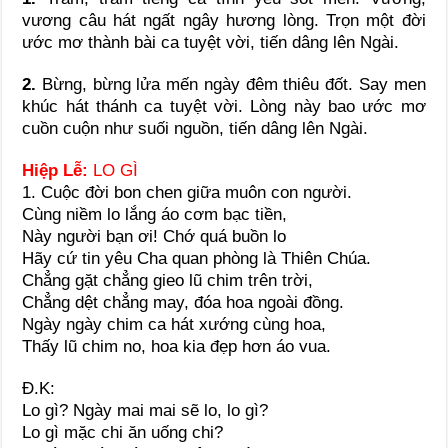
vương câu hát ngất ngây hương lòng. Trọn một đời
ước mơ thành bài ca tuyệt vời, tiến dâng lên Ngài.
2.
Bừng, bừng lửa mến ngày đêm thiêu đốt. Say men
khúc hát thánh ca tuyệt vời. Lòng này bao ước mơ
cuồn cuộn như suối nguồn, tiến dâng lên Ngài.
Hiệp Lễ:
LO GÌ
1. Cuộc đời bon chen giữa muôn con người.
Cùng niềm lo lắng áo cơm bạc tiền,
Này người bạn ơi! Chớ quá buồn lo
Hãy cứ tin yêu Cha quan phòng là Thiên Chúa.
Chẳng gặt chẳng gieo lũ chim trên trời,
Chẳng dệt chẳng may, đóa hoa ngoài đồng.
Ngày ngày chim ca hát xướng cùng hoa,
Thấy lũ chim no, hoa kia đẹp hơn áo vua.
Ð.K:
Lo gì? Ngày mai mai sẽ lo, lo gì?
Lo gì mặc chi ăn uống chi?