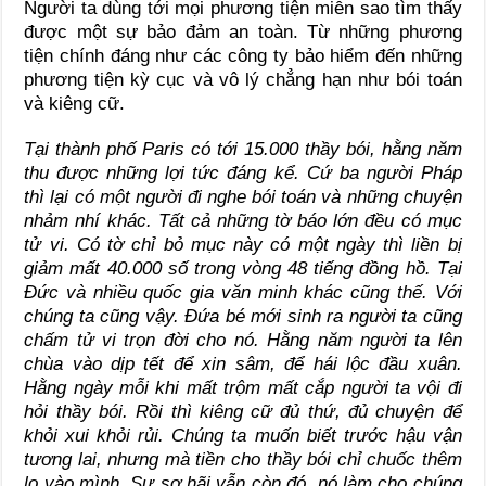
Người ta dùng tới mọi phương tiện miễn sao tìm thấy
được một sự bảo đảm an toàn. Từ những phương
tiện chính đáng như các công ty bảo hiểm đến những
phương tiện kỳ cục và vô lý chẳng hạn như bói toán
và kiêng cữ.
Tại thành phố Paris có tới 15.000 thầy bói, hằng năm
thu được những lợi tức đáng kể. Cứ ba người Pháp
thì lại có một người đi nghe bói toán và những chuyện
nhảm nhí khác. Tất cả những tờ báo lớn đều có mục
tử vi. Có tờ chỉ bỏ mục này có một ngày thì liền bị
giảm mất 40.000 số trong vòng 48 tiếng đồng hồ. Tại
Đức và nhiều quốc gia văn minh khác cũng thế. Với
chúng ta cũng vậy. Đứa bé mới sinh ra người ta cũng
chấm tử vi trọn đời cho nó. Hằng năm người ta lên
chùa vào dịp tết để xin sâm, để hái lộc đầu xuân.
Hằng ngày mỗi khi mất trộm mất cắp người ta vội đi
hỏi thầy bói. Rồi thì kiêng cữ đủ thứ, đủ chuyện để
khỏi xui khỏi rủi. Chúng ta muốn biết trước hậu vận
tương lai, nhưng mà tiền cho thầy bói chỉ chuốc thêm
lo vào mình. Sự sợ hãi vẫn còn đó, nó làm cho chúng