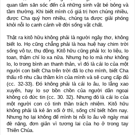
quan tâm săn sóc đến cả những sinh vật bé bỏng và
tầm thường. Khi biết mình có giá trị hơn chúng nhiều,
được Cha quý hơn nhiều, chúng ta được giải phóng
khỏi nỗi lo canh cánh về đời sống vật chất.
Thật ra kitô hữu không phải là người ngây thơ, không
biết lo. Họ cũng chẳng phải là hoa huệ hay chim trời
sống vô tư, thụ động. Kitô hữu cũng phải lo: lo liệu, lo
toan, thậm chí lo xa nữa. Nhưng họ lo mà như không
lo, lo trong bình an thanh thản, vì đó là cái lo của một
người con biết Cha trên trời đã lo cho mình, biết Cha
thấu rõ nhu cầu thầm kín của mình và sẽ cung cấp đủ
(cc. 32-33). Đó không phải là cái lo âu, lo lắng xao
xuyến, hay lo sợ bồn chồn của người dân ngoại
không có đức tin (cc. 30. 32). Nhưng đó là cái lo của
một người con có tinh thần trách nhiệm. Kitô hữu
không phải là kẻ ăn xổi ở thì, sống chỉ biết hôm nay.
Nhưng họ lại không để mình bị nỗi lo âu về ngày mai
đè nặng, đơn giản vì tương lai của họ ở trong tay
Thiên Chúa.