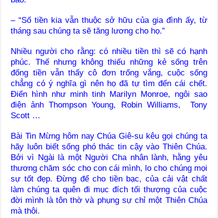
– “Số tiền kia vẫn thuộc sở hữu của gia đình ấy, từ
tháng sau chúng ta sẽ tăng lương cho họ.”
Nhiều người cho rằng: có nhiều tiền thì sẽ có hạnh
phúc. Thế nhưng không thiếu những kẻ sống trên
đống tiền vẫn thấy cô đơn trống vắng, cuộc sống
chẳng có ý nghĩa gì nên họ đã tự tìm đến cái chết.
Điển hình như minh tinh Marilyn Monroe, ngôi sao
điện ảnh Thompson Young, Robin Williams, Tony
Scott …
Bài Tin Mừng hôm nay Chúa Giê-su kêu gọi chúng ta
hãy luôn biết sống phó thác tin cậy vào Thiên Chúa.
Bởi vì Ngài là một Người Cha nhân lành, hằng yêu
thương chăm sóc cho con cái mình, lo cho chúng mọi
sự tốt đẹp. Đừng để cho tiền bạc, của cải vật chất
làm chúng ta quên đi mục đích tối thượng của cuộc
đời mình là tôn thờ và phụng sự chỉ một Thiên Chúa
mà thôi.