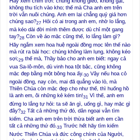
Hãy xem chim trời: chúng không gieo, không gặt,
không thu tích vào kho; thế mà Cha anh em trên
trời vẫn nuôi chúng. Anh em lại chẳng quý giá hơn
chúng sao?
Hỏi có ai trong anh em, nhờ lo lắng,
27
mà kéo dài đời mình thêm được dù chỉ một gang
tay?
Còn về áo mặc cũng thế, lo lắng làm gì?
28
Hãy ngắm xem hoa huệ ngoài đồng mọc lên thế nào
mà rút ra bài học: chúng không làm lụng, không kéo
sợi;
thế mà, Thầy bảo cho anh em biết: ngay cả
29
vua Sa-lô-môn, dù vinh hoa tột bậc, cũng không
mặc đẹp bằng một bông hoa ấy.
Vậy nếu hoa cỏ
30
ngoài đồng, nay còn, mai đã quẳng vào lò, mà
Thiên Chúa còn mặc đẹp cho như thế, thì huống hồ
là anh em, ôi những kẻ kém tin!
Vì thế, anh em
31
đừng lo lắng tự hỏi: ta sẽ ăn gì, uống gì, hay mặc gì
đây?
Tất cả những thứ đó, dân ngoại vẫn tìm
32
kiếm. Cha anh em trên trời thừa biết anh em cần
tất cả những thứ đó.
Trước hết hãy tìm kiếm
33
Nước Thiên Chúa và đức công chính của Người,