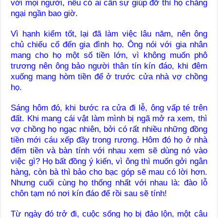
với mọi người, nếu có ai cần sự giúp đỡ thì họ chẳng
ngại ngần bao giờ.
Vì hạnh kiểm tốt, lại đã làm việc lâu năm, nên ông
chủ chiếu cố đến gia đình họ. Ông nói với gia nhân
mang cho họ một số tiền lớn, vì không muốn phô
trương nên ông bảo người thân tín kín đáo, khi đêm
xuống mang hòm tiền để ở trước cửa nhà vợ chồng
họ.
Sáng hôm đó, khi bước ra cửa đi lễ, ông vấp té trên
đất. Khi mang cái vật làm mình bị ngã mở ra xem, thì
vợ chồng họ ngạc nhiên, bởi có rất nhiều những đồng
tiền mới cáu xếp đầy trong rương. Hôm đó họ ở nhà
đếm tiền và bàn tính với nhau xem sẽ dùng nó vào
việc gì? Họ bất đồng ý kiến, vì ông thì muốn gởi ngân
hàng, còn bà thì bảo cho bạc góp sẽ mau có lời hơn.
Nhưng cuối cùng họ thống nhất với nhau là: đào lỗ
chôn tạm nó nơi kín đáo để rồi sau sẽ tính!
Từ ngày đó trở đi, cuộc sống họ bị đảo lộn, một câu