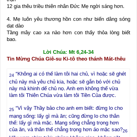
12 gia thêu triều thiên nhân Đức Mẹ ngời sáng hơn.
4. Mẹ luôn yêu thương hồn con như biển dâng sóng
dạt dào
Tầng mây cao xa nào hơn con thấy thỏa lòng biết
bao.
Lời Chúa: Mt 6,24-34
Tin Mừng Chúa Giê-su Ki-tô theo thánh Mát-thêu
“Không ai có thể làm tôi hai chủ, vì hoặc sẽ ghét
24
chủ này mà yêu chủ kia, hoặc sẽ gắn bó với chủ
này mà khinh dể chủ nọ. Anh em không thể vừa
làm tôi Thiên Chúa vừa làm tôi Tiền Của được.
“Vì vậy Thầy bảo cho anh em biết: đừng lo cho
25
mạng sống: lấy gì mà ăn; cũng đừng lo cho thân
thể: lấy gì mà mặc. Mạng sống chẳng trọng hơn
của ăn, và thân thể chẳng trọng hơn áo mặc sao?
26