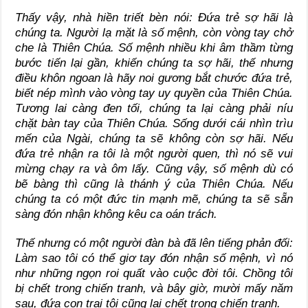
Thấy vậy, nhà hiền triết bèn nói: Đứa trẻ sợ hãi là
chúng ta. Người lạ mặt là số mệnh, còn vòng tay chở
che là Thiên Chúa. Số mệnh nhiều khi âm thầm từng
bước tiến lại gần, khiến chúng ta sợ hãi, thế nhưng
điều khôn ngoan là hãy noi gương bắt chước đứa trẻ,
biết nép mình vào vòng tay uy quyền của Thiên Chúa.
Tương lai càng đen tối, chúng ta lại càng phải níu
chặt bàn tay của Thiên Chúa. Sống dưới cái nhìn trìu
mến của Ngài, chúng ta sẽ không còn sợ hãi. Nếu
đứa trẻ nhận ra tôi là một người quen, thì nó sẽ vui
mừng chạy ra và ôm lấy. Cũng vậy, số mệnh dù có
bẽ bàng thì cũng là thánh ý của Thiên Chúa. Nếu
chúng ta có một đức tin mạnh mẽ, chúng ta sẽ sẵn
sàng đón nhận không kêu ca oán trách.
Thế nhưng có một người đàn bà đã lên tiếng phản đối:
Làm sao tôi có thể giơ tay đón nhận số mệnh, vì nó
như những ngọn roi quất vào cuộc đời tôi. Chồng tôi
bị chết trong chiến tranh, và bây giờ, mười mấy năm
sau, đứa con trai tôi cũng lại chết trong chiến tranh.