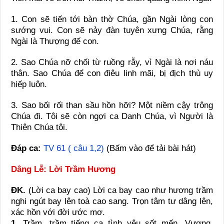
1. Con sẽ tiến tới bàn thờ Chúa, gần Ngài lòng con
sướng vui. Con sẽ nảy đàn tuyên xưng Chúa, rằng
Ngài là Thượng đế con.
2. Sao Chúa nỡ chối từ ruồng rẫy, vì Ngài là nơi náu
thân. Sao Chúa để con điêu linh mãi, bị địch thù uy
hiếp luôn.
3. Sao bối rối than sầu hồn hỡi? Một niềm cậy trông
Chúa đi. Tôi sẽ còn ngợi ca Danh Chúa, vì Người là
Thiên Chúa tôi.
Đáp ca:
TV 61 ( câu 1,2)
(Bấm vào để tải bài hát)
Dâng Lễ:
Lời Trầm Hương
ĐK.
(Lời ca bay cao) Lời ca bay cao như hương trầm
nghi ngút bay lên toà cao sang. Trọn tâm tư dâng lên,
xác hồn với đời ước mơ.
1.
Trầm, trầm tiếng ca tình yêu sốt mến. Vương,