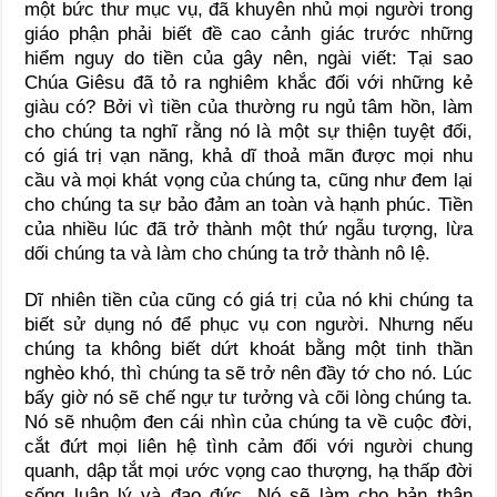
một bức thư mục vụ, đã khuyên nhủ mọi người trong
giáo phận phải biết đề cao cảnh giác trước những
hiểm nguy do tiền của gây nên, ngài viết: Tại sao
Chúa Giêsu đã tỏ ra nghiêm khắc đối với những kẻ
giàu có? Bởi vì tiền của thường ru ngủ tâm hồn, làm
cho chúng ta nghĩ rằng nó là một sự thiện tuyệt đối,
có giá trị vạn năng, khả dĩ thoả mãn được mọi nhu
cầu và mọi khát vọng của chúng ta, cũng như đem lại
cho chúng ta sự bảo đảm an toàn và hạnh phúc. Tiền
của nhiều lúc đã trở thành một thứ ngẫu tượng, lừa
dối chúng ta và làm cho chúng ta trở thành nô lệ.
Dĩ nhiên tiền của cũng có giá trị của nó khi chúng ta
biết sử dụng nó để phục vụ con người. Nhưng nếu
chúng ta không biết dứt khoát bằng một tinh thần
nghèo khó, thì chúng ta sẽ trở nên đầy tớ cho nó. Lúc
bấy giờ nó sẽ chế ngự tư tưởng và cõi lòng chúng ta.
Nó sẽ nhuộm đen cái nhìn của chúng ta về cuộc đời,
cắt đứt mọi liên hệ tình cảm đối với người chung
quanh, dập tắt mọi ước vọng cao thượng, hạ thấp đời
sống luân lý và đạo đức. Nó sẽ làm cho bản thân