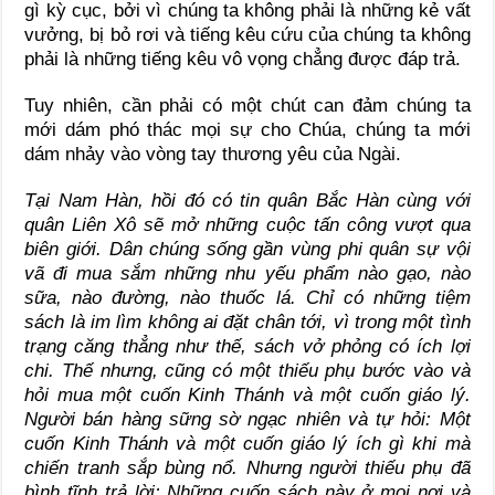
gì kỳ cục, bởi vì chúng ta không phải là những kẻ vất
vưởng, bị bỏ rơi và tiếng kêu cứu của chúng ta không
phải là những tiếng kêu vô vọng chẳng được đáp trả.
Tuy nhiên, cần phải có một chút can đảm chúng ta
mới dám phó thác mọi sự cho Chúa, chúng ta mới
dám nhảy vào vòng tay thương yêu của Ngài.
Tại Nam Hàn, hồi đó có tin quân Bắc Hàn cùng với
quân Liên Xô sẽ mở những cuộc tấn công vượt qua
biên giới. Dân chúng sống gần vùng phi quân sự vội
vã đi mua sắm những nhu yếu phẩm nào gạo, nào
sữa, nào đường, nào thuốc lá. Chỉ có những tiệm
sách là im lìm không ai đặt chân tới, vì trong một tình
trạng căng thẳng như thế, sách vở phỏng có ích lợi
chi. Thế nhưng, cũng có một thiếu phụ bước vào và
hỏi mua một cuốn Kinh Thánh và một cuốn giáo lý.
Người bán hàng sững sờ ngạc nhiên và tự hỏi: Một
cuốn Kinh Thánh và một cuốn giáo lý ích gì khi mà
chiến tranh sắp bùng nổ. Nhưng người thiếu phụ đã
bình tĩnh trả lời: Những cuốn sách này ở mọi nơi và