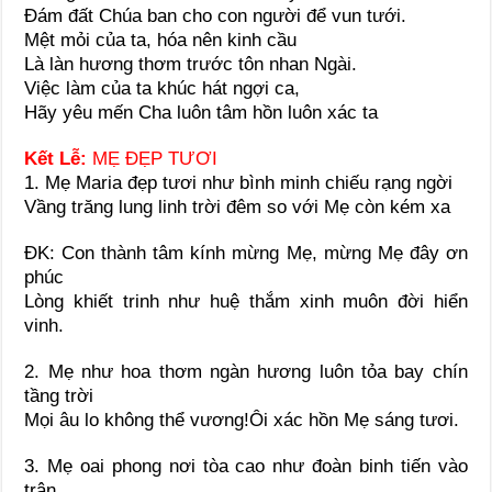
Ðám đất Chúa ban cho con người để vun tưới.
Mệt mỏi của ta, hóa nên kinh cầu
Là làn hương thơm trước tôn nhan Ngài.
Việc làm của ta khúc hát ngợi ca,
Hãy yêu mến Cha luôn tâm hồn luôn xác ta
Kết Lễ:
MẸ ĐẸP TƯƠI
1. Mẹ Maria đẹp tươi như bình minh chiếu rạng ngời
Vầng trăng lung linh trời đêm so với Mẹ còn kém xa
ĐK: Con thành tâm kính mừng Mẹ, mừng Mẹ đây ơn
phúc
Lòng khiết trinh như huệ thắm xinh muôn đời hiển
vinh.
2. Mẹ như hoa thơm ngàn hương luôn tỏa bay chín
tầng trời
Mọi âu lo không thể vương!Ôi xác hồn Mẹ sáng tươi.
3. Mẹ oai phong nơi tòa cao như đoàn binh tiến vào
trận