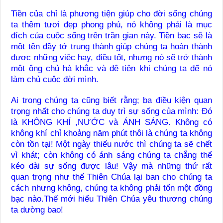
Tiền của chỉ là phương tiện giúp cho đời sống chúng
ta thêm tươi đẹp phong phú, nó không phải là mục
đích của cuộc sống trên trần gian này. Tiền bạc sẽ là
một tên đầy tớ trung thành giúp chúng ta hoàn thành
được những việc hay, điều tốt, nhưng nó sẽ trở thành
một ông chủ hà khắc và đê tiện khi chúng ta để nó
làm chủ cuộc đời mình.
Ai trong chúng ta cũng biết rằng; ba điều kiện quan
trọng nhất cho chúng ta duy trì sự sống của mình: Đó
là KHÔNG KHÍ ,NƯỚC và ÁNH SÁNG. Không có
không khí chỉ khoảng năm phút thôi là chúng ta không
còn tồn tại! Một ngày thiếu nước thì chúng ta sẽ chết
vì khát; còn không có ánh sáng chúng ta chẳng thể
kéo dài sự sống được lâu! Vậy mà những thứ rất
quan trọng như
thế Thiên Chúa lại ban cho chúng ta
cách nhưng không, chúng ta không phải tốn một đồng
bạc nào.Thế mới hiểu Thiên Chúa yêu thương chúng
ta dường bao!