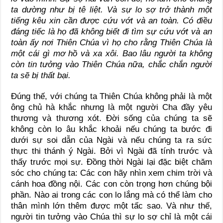
ta dường như bị tê liệt. Và sự lo sợ trở thành một
tiếng kêu xin cần được cứu vớt và an toàn. Có điều
đáng tiếc là họ đã không biết đi tìm sự cứu vớt và an
toàn ấy nơi Thiên Chúa vì họ cho rằng Thiên Chúa là
một cái gì mơ hồ và xa xôi. Bao lâu người ta không
còn tin tưởng vào Thiên Chúa nữa, chắc chắn người
ta sẽ bị thất bại.
Đúng thế, với chúng ta Thiên Chúa không phải là một
ông chủ hà khắc nhưng là một người Cha đầy yêu
thương và thương xót. Đời sống của chúng ta sẽ
không còn lo âu khắc khoải nếu chúng ta bước đi
dưới sự soi dẫn của Ngài và nếu chúng ta ra sức
thực thi thánh ý Ngài. Bởi vì Ngài đã tính trước và
thấy trước mọi sự. Đồng thời Ngài lại đặc biệt chăm
sóc cho chúng ta: Các con hãy nhìn xem chim trời và
cánh hoa đồng nội. Các con còn trọng hơn chúng bội
phần. Nào ai trong các con lo lắng mà có thể làm cho
thân mình lớn thêm được một tấc sao. Và như thế,
người tin tưởng vào Chúa thì sự lo sợ chỉ là một cái