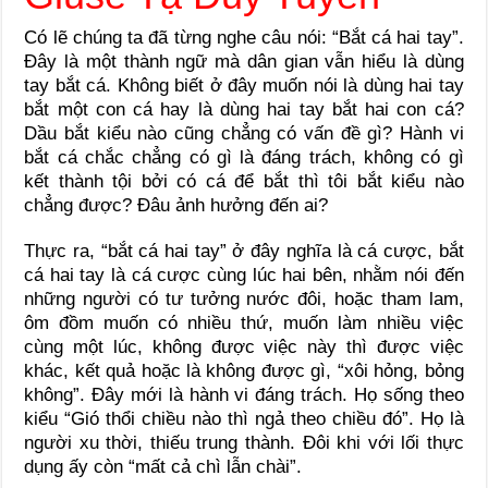
Có lẽ chúng ta đã từng nghe câu nói: “Bắt cá hai tay”.
Đây là một thành ngữ mà dân gian vẫn hiểu là dùng
tay bắt cá. Không biết ở đây muốn nói là dùng hai tay
bắt một con cá hay là dùng hai tay bắt hai con cá?
Dầu bắt kiểu nào cũng chẳng có vấn đề gì? Hành vi
bắt cá chắc chẳng có gì là đáng trách, không có gì
kết thành tội bởi có cá để bắt thì tôi bắt kiểu nào
chẳng được? Đâu ảnh hưởng đến ai?
Thực ra, “bắt cá hai tay” ở đây nghĩa là cá cược, bắt
cá hai tay là cá cược cùng lúc hai bên, nhằm nói đến
những người có tư tưởng nước đôi, hoặc tham lam,
ôm đồm muốn có nhiều thứ, muốn làm nhiều việc
cùng một lúc, không được việc này thì được việc
khác, kết quả hoặc là không được gì, “xôi hỏng, bỏng
không”. Đây mới là hành vi đáng trách. Họ sống theo
kiểu “Gió thổi chiều nào thì ngả theo chiều đó”. Họ là
người xu thời, thiếu trung thành. Đôi khi với lối thực
dụng ấy còn “mất cả chì lẫn chài”.