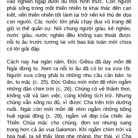
vào nghiện ngập dưới đủ mọi hình thức. Con người
phải sống trong một thiên nhiên bị khai thác đến cạn
kiệt, nên thiên nhiên tốt lành lại trở nên kẻ thù đe dọa
con người. Các nước lớn phải chạy đua vũ trang để
giữ vị thế quân sự. Nói chung người giàu, kẻ nghèo,
nước giàu, nước nghèo đều không sao thoát được
nỗi lo âu trước tương lai với bao bài toán mới chưa
có lời giải đáp.
Cách nay hai ngàn năm, Đức Giêsu đã dạy môn đệ
Ngài đừng lo. Xem ra nỗi lo âu đã có từ xa xưa rồi.
Người xưa cũng phải lo những nhu cầu căn bản: lo
ăn, lo mặc (c. 25). Đức Giêsu mời môn đệ nhìn ngắm
những đàn chim trời (c. 26). Chúng có vẻ thảnh thơi,
không vất vả làm việc, cũng không tích trữ. Nhưng
chúng vẫn sống no đủ, vì được Cha trên trời dưỡng
nuôi. Ngài còn mời môn đệ nhìn ngắm những bông
huệ ngoài đồng (c. 28), ngắm vẻ đẹp của chiếc áo
Thiên Chúa mặc cho chúng, đơn sơ nhưng sang
trọng hơn cả áo vua Salomon. Khi ngắm chim trời và
hoa huệ, ta sẽ thấy lòng nhẹ nhàng, thư thái, vì Cha