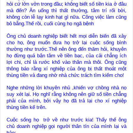
hỏi cứ lởn vởn trong đầu; không biết số tiền kia ở đâu
mà đến? Ăn uống thì thất thường, tâm trí rối bời,
không còn lễ lạy kinh hạt gì nữa. Công việc làm cũng
bỏ bẵng.Thế rồi, cuối cùng họ ngã bệnh
Ông chủ doanh nghiệp biết hết mọi diễn biến đã xảy
cho họ, ông muốn đưa họ trở lại cuộc sống bình
thường như trước.Thế nên ông đến thăm hỏi, khuyên
họ đừng quá bận tâm về tiền bạc, của cải chẳng ích
lợi chi, chỉ là rước khổ vào thân mà thôi. Ông cũng
thông báo rằng xí nghiệp của ông bị thất thoát một
thùng tiền và đang nhờ nhà chức trách tìm kiếm cho!
Nghe những lời khuyên nhủ ,khiến vợ chồng nhà nọ
suy xét lại. Họ nghĩ rằng không nên giữ số tiền chẳng
phải của mình, bởi vậy họ đã trả lại cho xí nghiệp
thùng tiền kể trên.
Cuộc sống họ trở về như trước kia! Thấy thế ông
chủ doanh nghiệp gọi người thân tín của mình lại và
bảo: