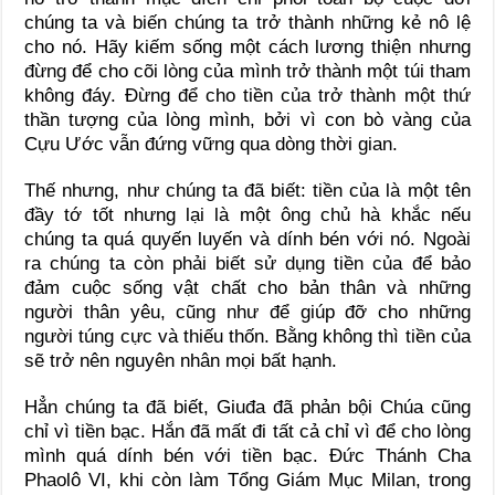
chúng ta và biến chúng ta trở thành những kẻ nô lệ
cho nó. Hãy kiếm sống một cách lương thiện nhưng
đừng để cho cõi lòng của mình trở thành một túi tham
không đáy. Đừng để cho tiền của trở thành một thứ
thần tượng của lòng mình, bởi vì con bò vàng của
Cựu Ước vẫn đứng vững qua dòng thời gian.
Thế nhưng, như chúng ta đã biết: tiền của là một tên
đầy tớ tốt nhưng lại là một ông chủ hà khắc nếu
chúng ta quá quyến luyến và dính bén với nó. Ngoài
ra chúng ta còn phải biết sử dụng tiền của để bảo
đảm cuộc sống vật chất cho bản thân và những
người thân yêu, cũng như để giúp đỡ cho những
người túng cực và thiếu thốn. Bằng không thì tiền của
sẽ trở nên nguyên nhân mọi bất hạnh.
Hẳn chúng ta đã biết, Giuđa đã phản bội Chúa cũng
chỉ vì tiền bạc. Hắn đã mất đi tất cả chỉ vì để cho lòng
mình quá dính bén với tiền bạc. Đức Thánh Cha
Phaolô VI, khi còn làm Tổng Giám Mục Milan, trong