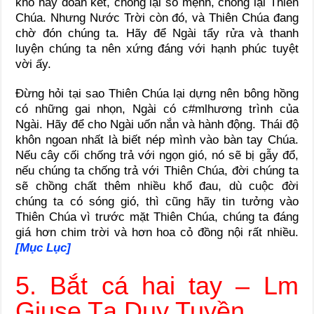
khổ hãy đoàn kết, chống lại số mệnh, chống lại Thiên
Chúa. Nhưng Nước Trời còn đó, và Thiên Chúa đang
chờ đón chúng ta. Hãy để Ngài tẩy rửa và thanh
luyện chúng ta nên xứng đáng với hạnh phúc tuyệt
vời ấy.
Đừng hỏi tại sao Thiên Chúa lại dựng nên bông hồng
có những gai nhọn, Ngài có c#mlhương trình của
Ngài. Hãy để cho Ngài uốn nắn và hành động. Thái độ
khôn ngoan nhất là biết nép mình vào bàn tay Chúa.
Nếu cây cối chống trả với ngọn gió, nó sẽ bị gẫy đổ,
nếu chúng ta chống trả với Thiên Chúa, đời chúng ta
sẽ chồng chất thêm nhiều khổ đau, dù cuộc đời
chúng ta có sóng gió, thì cũng hãy tin tưởng vào
Thiên Chúa vì trước mặt Thiên Chúa, chúng ta đáng
giá hơn chim trời và hơn hoa cỏ đồng nội rất nhiều.
[Mục Lục]
5. Bắt cá hai tay – Lm
Giuse Tạ Duy Tuyền