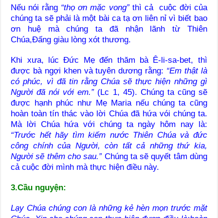
Nếu nói rằng
“thọ ơn mặc vong”
thì cả cuộc đời của
chúng ta sẽ phải là một bài ca tạ ơn liên nỉ vì biết bao
ơn huệ mà chúng ta đã nhận lãnh từ Thiên
Chúa,Đấng giàu lòng xót thương.
Khi xưa, lúc Đức Mẹ đến thăm bà Ê-li-sa-bet, thì
được bà ngợi khen và tuyên dương rằng:
“Em thật là
có phúc, vì đã tin rằng Chúa sẽ thực hiện những gì
Người đã nói với em.”
(Lc 1, 45). Chúng ta cũng sẽ
được hạnh phúc như Mẹ Maria nếu chúng ta cũng
hoàn toàn tín thác vào lời Chúa đã hứa vói chúng ta.
Mà lời Chúa hứa với chúng ta ngày hôm nay là:
“Trước hết hãy tìm kiếm nước Thiên Chúa và đức
công chính của Người, còn tất cả những thứ kia,
Người sẽ thêm cho sau.”
Chúng ta sẽ quyết tâm dùng
cả cuộc đời mình mà thực hiện điều này.
3.Cầu nguyện:
Lạy Chúa chúng con là những kẻ hèn mọn trước mặt