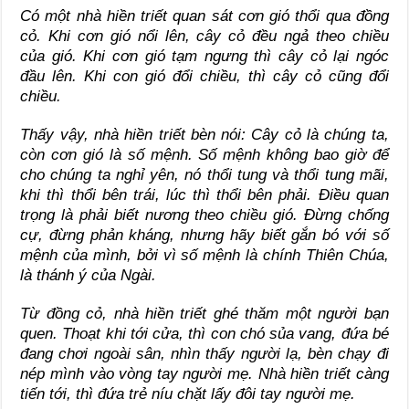
Có một nhà hiền triết quan sát cơn gió thổi qua đồng
cỏ. Khi cơn gió nổi lên, cây cỏ đều ngả theo chiều
của gió. Khi cơn gió tạm ngưng thì cây cỏ lại ngóc
đầu lên. Khi con gió đổi chiều, thì cây cỏ cũng đổi
chiều.
Thấy vậy, nhà hiền triết bèn nói: Cây cỏ là chúng ta,
còn cơn gió là số mệnh. Số mệnh không bao giờ để
cho chúng ta nghỉ yên, nó thổi tung và thổi tung mãi,
khi thì thổi bên trái, lúc thì thổi bên phải. Điều quan
trọng là phải biết nương theo chiều gió. Đừng chống
cự, đừng phản kháng, nhưng hãy biết gắn bó với số
mệnh của mình, bởi vì số mệnh là chính Thiên Chúa,
là thánh ý của Ngài.
Từ đồng cỏ, nhà hiền triết ghé thăm một người bạn
quen. Thoạt khi tới cửa, thì con chó sủa vang, đứa bé
đang chơi ngoài sân, nhìn thấy người lạ, bèn chạy đi
nép mình vào vòng tay người mẹ. Nhà hiền triết càng
tiến tới, thì đứa trẻ níu chặt lấy đôi tay người mẹ.