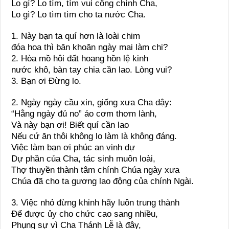
Lo gì? Lo tìm, tìm vui công chính Cha,
Lo gì? Lo tìm tìm cho ta nước Cha.
1. Này bạn ta quí hơn là loài chim
đóa hoa thì băn khoăn ngày mai làm chi?
2. Hòa mồ hôi đất hoang hồn lệ kinh
nước khô, bàn tay chia cần lao. Lòng vui?
3. Bạn ơi Ðừng lo.
2. Ngày ngày cầu xin, giống xưa Cha dậy:
“Hằng ngày đủ no” áo cơm thơm lành,
Và này bạn ơi! Biết quí cần lao
Nếu cứ ăn thôi không lo làm là không đáng.
Việc làm bạn ơi phúc an vinh dự
Dự phần của Cha, tác sinh muôn loài,
Thợ thuyền thành tâm chính Chúa ngày xưa
Chúa đã cho ta gương lao động của chính Ngài.
3. Việc nhỏ đừng khinh hãy luôn trung thành
Ðể được ủy cho chức cao sang nhiều,
Phụng sự vì Cha Thánh Lễ là đây,