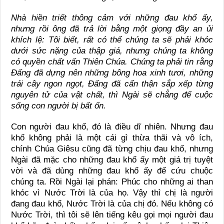
Nhà hiền triết thông cảm với những đau khổ ấy,
nhưng rồi ông đã trả lời bằng một giọng đầy an ủi
khích lệ: Tôi biết, rất có thể chúng ta sẽ phải khóc
dưới sức nặng của thập giá, nhưng chúng ta không
có quyền chất vấn Thiên Chúa. Chúng ta phải tin rằng
Đấng đã dựng nên những bông hoa xinh tươi, những
trái cây ngon ngọt, Đấng đã cẩn thận sắp xếp từng
nguyên tử của vật chất, thì Ngài sẽ chẳng để cuộc
sống con người bị bất ổn.
Con người đau khổ, đó là điều dĩ nhiên. Nhưng đau
khổ không phải là một cái gì thừa thãi và vô ích,
chính Chúa Giêsu cũng đã từng chịu đau khổ, nhưng
Ngài đã mặc cho những đau khổ ấy một giá trị tuyệt
vời và đã dùng những đau khổ ấy để cứu chuộc
chúng ta. Rồi Ngài lại phán: Phúc cho những ai than
khóc vì Nước Trời là của họ. Vậy thì chị là người
đang đau khổ, Nước Trời là của chị đó. Nếu không có
Nước Trời, thì tôi sẽ lên tiếng kêu gọi mọi người đau