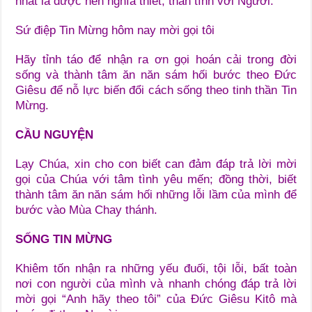
nhất là được nên nghĩa thiết, thân tình với Người.
Sứ điệp Tin Mừng hôm nay mời gọi tôi
Hãy tỉnh táo để nhận ra ơn gọi hoán cải trong đời
sống và thành tâm ăn năn sám hối bước theo Đức
Giêsu để nỗ lực biến đổi cách sống theo tinh thần Tin
Mừng.
CẦU NGUYỆN
Lạy Chúa, xin cho con biết can đảm đáp trả lời mời
gọi của Chúa với tâm tình yêu mến; đồng thời, biết
thành tâm ăn năn sám hối những lỗi lầm của mình để
bước vào Mùa Chay thánh.
SỐNG TIN MỪNG
Khiêm tốn nhận ra những yếu đuối, tội lỗi, bất toàn
nơi con người của mình và nhanh chóng đáp trả lời
mời gọi “Anh hãy theo tôi” của Đức Giêsu Kitô mà