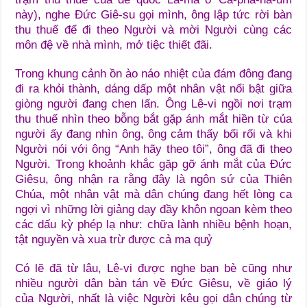
này), nghe Đức Giê-su gọi mình, ông lập tức rời bàn
thu thuế để đi theo Người và mời Người cùng các
môn đệ về nhà mình, mở tiệc thiết đãi.
Trong khung cảnh ồn ào náo nhiệt của đám đông đang
đi ra khỏi thành, dáng dấp một nhân vật nổi bật giữa
giòng người đang chen lấn. Ông Lê-vi ngồi nơi trạm
thu thuế nhìn theo bỗng bắt gặp ánh mắt hiền từ của
người ấy đang nhìn ông, ông cảm thấy bối rối và khi
Người nói với ông “Anh hãy theo tôi”, ông đã đi theo
Người. Trong khoảnh khắc gặp gỡ ánh mắt của Đức
Giêsu, ông nhận ra rằng đây là ngôn sứ của Thiên
Chúa, một nhân vật mà dân chúng đang hết lòng ca
ngợi vì những lời giảng dạy đầy khôn ngoan kèm theo
các dấu kỳ phép lạ như: chữa lành nhiều bệnh hoạn,
tật nguyền và xua trừ được cả ma quỷ
Có lẽ đã từ lâu, Lê-vi được nghe bạn bè cũng như
nhiều người dân bàn tán về Đức Giêsu, về giáo lý
của Người, nhất là việc Người kêu gọi dân chúng từ