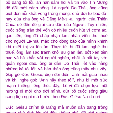
bỏ đàng tội lỗi, ăn năn sám hối và tin vào Tin Mừng
để đổi mới cách sống. Là người Do Thái, ông cũng
biết đến nỗi khát vọng trông mong, chờ đợi từ bao đời
nay của cha ông về Đấng Mê-si-a, người của Thiên
Chúa sẽ đến để giải cứu dân của Người. Tuy nhiên,
cuộc sống trần thế vốn có nhiều cuốn hút vì cơm áo,
gạo tiền; ông đã chấp nhận làm nhân viên thu thuế
cho người La-mã, mặc cho đồng bào của mình khinh
khi miệt thị và lên án. Thực tế thì đã làm nghề thu
thuế, ông làm sao tránh khỏi sự gian lận, bớt xén tiền
bạc và hà khắc với người nghèo, nhất là bắt tay với
quân ngoại đạo, ông bị dân Do Thái liệt vào hàng
những kẻ tội lỗi; và bản thân ông cũng thấy như vậy.
Gặp gỡ Đức Giêsu, diện đối diện, ánh mắt giao nhau
và khi nghe gọi: “Anh hãy theo tôi”, như bị một sức
mạnh thiêng liêng thúc đẩy, Lê-vi đã chọn lựa một
hướng đi mới cho đời mình, dứt bỏ cuộc sống giàu
sang tiện nghi mà bước theo Đức Giêsu Na-da-rét.
Đức Giêsu chính là Đấng mà muôn dân đang trông
mong chờ đợi; Người đến không phải để giải phóng