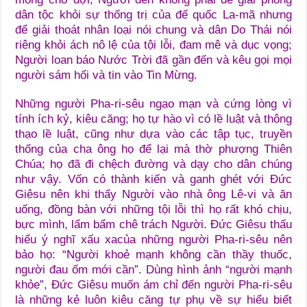
dân tộc khỏi sự thống trị của đế quốc La-mã nhưng
để giải thoát nhân loại nói chung và dân Do Thái nói
riêng khỏi ách nô lệ của tội lỗi, đam mê và dục vọng;
Người loan báo Nước Trời đã gần đến và kêu gọi mọi
người sám hối và tin vào Tin Mừng.
Những người Pha-ri-sêu ngạo mạn và cứng lòng vì
tính ích kỷ, kiêu căng; họ tự hào vì có lề luật và thông
thạo lề luật, cũng như dựa vào các tập tục, truyền
thống của cha ông họ để lại mà thờ phượng Thiên
Chúa; họ đã đi chệch đường và dạy cho dân chúng
như vậy. Vốn có thành kiến và ganh ghét với Đức
Giêsu nên khi thấy Người vào nhà ông Lê-vi và ăn
uống, đồng bàn với những tội lỗi thì họ rất khó chịu,
bực mình, lẩm bẩm chê trách Người. Đức Giêsu thấu
hiểu ý nghĩ xấu xacủa những người Pha-ri-sêu nên
bảo họ: “Người khoẻ mạnh không cần thầy thuốc,
người đau ốm mới cần”. Dùng hình ảnh “người mạnh
khỏe”, Đức Giêsu muốn ám chỉ đến người Pha-ri-sêu
là những kẻ luôn kiêu căng tự phụ về sự hiểu biết