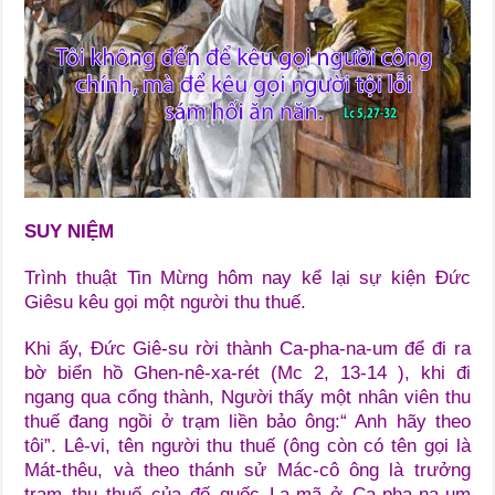
SUY NIỆM
Trình thuật Tin Mừng hôm nay kể lại sự kiện Đức
Giêsu kêu gọi một người thu thuế.
Khi ấy, Đức Giê-su rời thành Ca-pha-na-um để đi ra
bờ biển hồ Ghen-nê-xa-rét (Mc 2, 13-14 ), khi đi
ngang qua cổng thành, Người thấy một nhân viên thu
thuế đang ngồi ở trạm liền bảo ông:“ Anh hãy theo
tôi”. Lê-vi, tên người thu thuế (ông còn có tên gọi là
Mát-thêu, và theo thánh sử Mác-cô ông là trưởng
trạm thu thuế của đế quốc La-mã ở Ca-pha-na-um