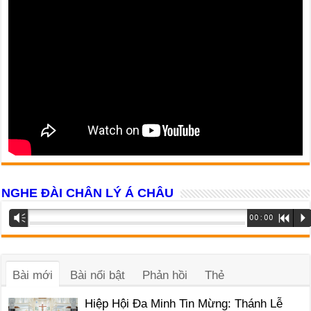
NGHE ĐÀI CHÂN LÝ Á CHÂU
Trình
Vm
00:00
R
P
phát
âm
thanh
Bài mới
Bài nổi bật
Phản hồi
Thẻ
Hiệp Hội Đa Minh Tin Mừng: Thánh Lễ