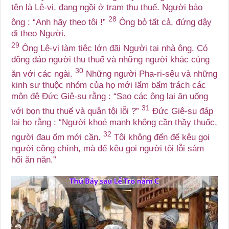
tên là Lê-vi, đang ngồi ở trạm thu thuế. Người bảo
28
ông : “Anh hãy theo tôi !”
Ông bỏ tất cả, đứng dậy
đi theo Người.
29
Ông Lê-vi làm tiệc lớn đãi Người tại nhà ông. Có
đông đảo người thu thuế và những người khác cùng
30
ăn với các ngài.
Những người Pha-ri-sêu và những
kinh sư thuộc nhóm của họ mới lẩm bẩm trách các
môn đệ Đức Giê-su rằng : “Sao các ông lại ăn uống
31
với bọn thu thuế và quân tội lỗi ?”
Đức Giê-su đáp
lại họ rằng : “Người khoẻ mạnh không cần thầy thuốc,
32
người đau ốm mới cần.
Tôi không đến để kêu gọi
người công chính, mà để kêu gọi người tội lỗi sám
hối ăn năn.”