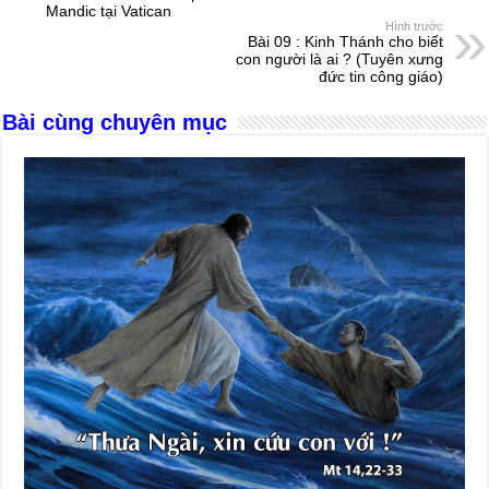
o
g
p
s
Mandic tại Vatican
Hình trước
o
er
p
Bài 09 : Kinh Thánh cho biết
con người là ai ? (Tuyên xưng
k
đức tin công giáo)
Bài cùng chuyên mục