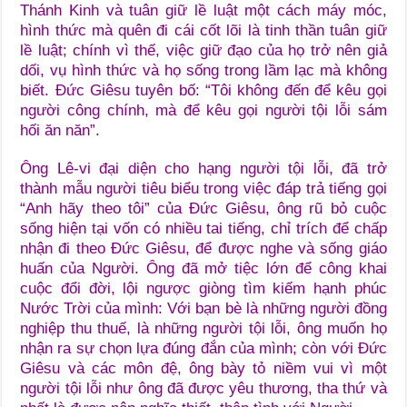
Thánh Kinh và tuân giữ lề luật một cách máy móc,
hình thức mà quên đi cái cốt lõi là tinh thần tuân giữ
lề luật; chính vì thế, việc giữ đạo của họ trở nên giả
dối, vụ hình thức và họ sống trong lầm lạc mà không
biết. Đức Giêsu tuyên bố: “Tôi không đến để kêu gọi
người công chính, mà để kêu gọi người tội lỗi sám
hối ăn năn”.
Ông Lê-vi đại diện cho hạng người tội lỗi, đã trở
thành mẫu người tiêu biểu trong việc đáp trả tiếng gọi
“Anh hãy theo tôi” của Đức Giêsu, ông rũ bỏ cuộc
sống hiện tại vốn có nhiều tai tiếng, chỉ trích để chấp
nhận đi theo Đức Giêsu, để được nghe và sống giáo
huấn của Người. Ông đã mở tiệc lớn để công khai
cuộc đổi đời, lội ngược giòng tìm kiếm hạnh phúc
Nước Trời của mình: Với bạn bè là những người đồng
nghiệp thu thuế, là những người tội lỗi, ông muốn họ
nhận ra sự chọn lựa đúng đắn của mình; còn với Đức
Giêsu và các môn đệ, ông bày tỏ niềm vui vì một
người tội lỗi như ông đã được yêu thương, tha thứ và