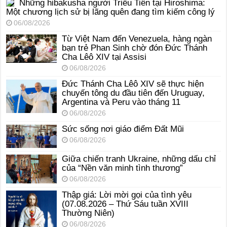
Những hibakusha người Triều Tiên tại Hiroshima:
Một chương lịch sử bị lãng quên đang tìm kiếm công lý
06/08/2026
Từ Việt Nam đến Venezuela, hàng ngàn
bạn trẻ Phan Sinh chờ đón Đức Thánh
Cha Lêô XIV tại Assisi
06/08/2026
Đức Thánh Cha Lêô XIV sẽ thực hiện
chuyến tông du đầu tiên đến Uruguay,
Argentina và Peru vào tháng 11
06/08/2026
Sức sống nơi giáo điểm Đất Mũi
06/08/2026
Giữa chiến tranh Ukraine, những dấu chỉ
của “Nền văn minh tình thương”
06/08/2026
Thập giá: Lời mời gọi của tình yêu
(07.08.2026 – Thứ Sáu tuần XVIII
Thường Niên)
06/08/2026