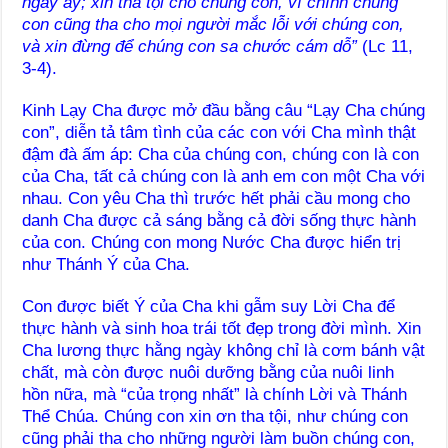
ngày ấy;
xin tha tội cho chúng con, vì chính chúng
con cũng tha cho mọi người mắc lỗi với chúng con,
và xin đừng để chúng con sa chước cám dỗ”
(Lc 11,
3-4).
Kinh Lạy Cha được mở đầu bằng câu “Lạy Cha chúng
con”, diễn tả tâm tình của các con với Cha mình thật
đậm đà ấm áp: Cha của chúng con, chúng con là con
của Cha, tất cả chúng con là anh em con một Cha với
nhau. Con yêu Cha thì trước hết phải cầu mong cho
danh Cha được cả sáng bằng cả đời sống thực hành
của con. Chúng con mong Nước Cha được hiển trị
như Thánh Ý của Cha.
Con được biết Ý của Cha khi gẫm suy Lời Cha để
thực hành và sinh hoa trái tốt đẹp trong đời mình. Xin
Cha lương thực hằng ngày không chỉ là cơm bánh vật
chất, mà còn được nuôi dưỡng bằng của nuôi linh
hồn nữa, mà “của trọng nhất” là chính Lời và Thánh
Thể Chúa. Chúng con xin ơn tha tội, như chúng con
cũng phải tha cho những người làm buồn chúng con,