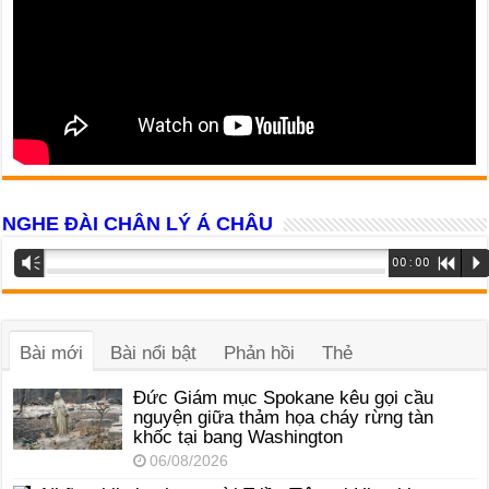
NGHE ĐÀI CHÂN LÝ Á CHÂU
Trình
Vm
00:00
R
P
phát
âm
thanh
Bài mới
Bài nổi bật
Phản hồi
Thẻ
Đức Giám mục Spokane kêu gọi cầu
nguyện giữa thảm họa cháy rừng tàn
khốc tại bang Washington
06/08/2026