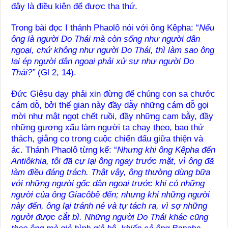
đây là điều kiện để được tha thứ.
Trong bài đọc I thánh Phaolô nói với ông Kêpha: “
Nếu
ông là người Do Thái mà còn sống như người dân
ngoại, chứ không như người Do Thái, thì làm sao ông
lại ép người dân ngoại phải xử sự như người Do
Thái?”
(Gl 2, 14).
Đức Giêsu dạy phải xin đừng để chúng con sa chước
cám dỗ, bởi thế gian này đầy dẫy những cám dỗ gọi
mời như mật ngọt chết ruồi, đầy những cạm bẫy, đầy
những gương xấu làm người ta chạy theo, bao thử
thách, giằng co trong cuộc chiến đấu giữa thiện và
ác. Thánh Phaolô từng kể: “
Nhưng khi ông Kêpha đến
Antiôkhia, tôi đã cự lại ông ngay trước mặt, vì ông đã
làm điều đáng trách. Thật vậy, ông thường dùng bữa
với những người gốc dân ngoại trước khi có những
người của ông Giacôbê đến; nhưng khi những người
này đến, ông lại tránh né và tự tách ra, vì sợ những
người được cắt bì. Những người Do Thái khác cũng