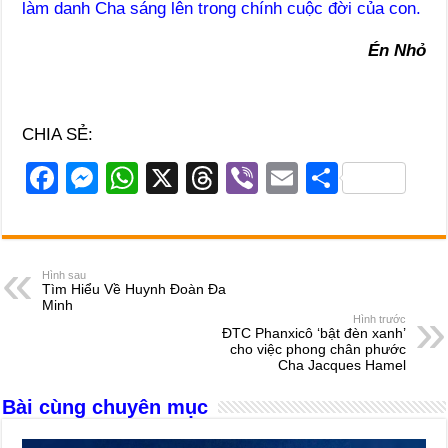
làm danh Cha sáng lên trong chính cuộc đời của con.
Én Nhỏ
CHIA SẺ:
F
M
W
X
T
Vi
E
S
a
e
h
hr
b
m
h
c
ss
at
e
er
ail
ar
e
e
s
a
e
Hình sau
Tìm Hiểu Về Huynh Đoàn Đa
b
n
A
d
Minh
Hình trước
o
g
p
s
ĐTC Phanxicô ‘bật đèn xanh’
cho việc phong chân phước
o
er
p
Cha Jacques Hamel
k
Bài cùng chuyên mục