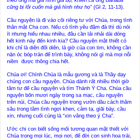
theo ông mà giả hình giả bộ, khiến cả ông Banaba
cũng bị lôi cuốn mà giả hình như họ”
(Gl 2, 11-13).
Cầu nguyện là đi vào cõi riêng tư với Chúa, trong tình
thân mật Cha con. Nếu có tình yêu đậm đà thì dù nói
ít nhưng hiểu nhau nhiều, đâu cần lải nhải dài dòng
hết kinh này đến kinh kia? Cầu nguyện mật thiết có
khi chỉ là diện đối diện, là giờ của con tim, không cần
nặn óc bóp trán để trình bày, không nói gì mà mọi nỗi
niềm được thông chia hết.
Chúa ơi! Chính Chúa là mẫu gương và là Thầy dạy
chúng con cầu nguyện. Chúa dành rất nhiều thời giờ
tâm tư để cầu nguyện và tìm Thánh Ý Cha. Chúa cầu
nguyện bốn mươi ngày trong sa mạc, cầu nguyện
trên núi, Chúa cầu nguyện trong vườn dầu cách thâm
sâu trong tâm tình ngợi khen, cảm tạ, giãi bày, cầu
xin, nhưng cuối cùng là “xin vâng theo ý Cha”.
Ước chi con biết sống mối tương quan mật thiết với
Chúa trong mọi lúc, mọi nơi, để đời con sinh hoa trái,