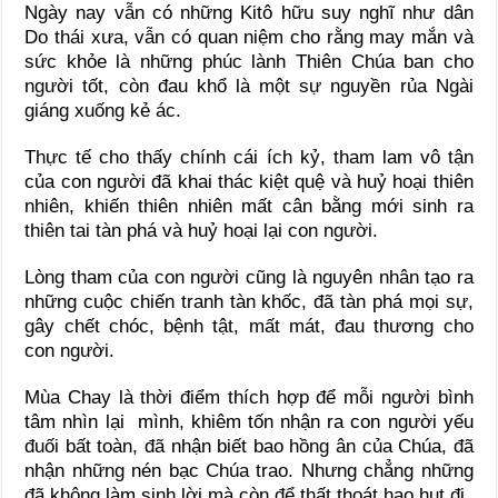
Ngày nay vẫn có những Kitô hữu suy nghĩ như dân
Do thái xưa, vẫn có quan niệm cho rằng may mắn và
sức khỏe là những phúc lành Thiên Chúa ban cho
người tốt, còn đau khổ là một sự nguyền rủa Ngài
giáng xuống kẻ ác.
Thực tế cho thấy chính cái ích kỷ, tham lam vô tận
của con người đã khai thác kiệt quệ và huỷ hoại thiên
nhiên, khiến thiên nhiên mất cân bằng mới sinh ra
thiên tai tàn phá và huỷ hoại lại con người.
Lòng tham của con người cũng là nguyên nhân tạo ra
những cuộc chiến tranh tàn khốc, đã tàn phá mọi sự,
gây chết chóc, bệnh tật, mất mát, đau thương cho
con người.
Mùa Chay là thời điểm thích hợp để mỗi người bình
tâm nhìn lại mình, khiêm tốn nhận ra con người yếu
đuối bất toàn, đã nhận biết bao hồng ân của Chúa, đã
nhận những nén bạc Chúa trao. Nhưng chẳng những
đã không làm sinh lời mà còn để thất thoát hao hụt đi.