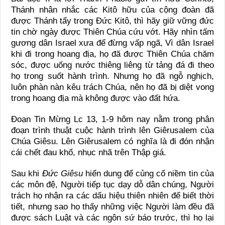
Thánh nhân nhắc các Kitô hữu của cộng đoàn đã
được Thánh tẩy trong Đức Kitô, thì hãy giữ vững đức
tin chờ ngày được Thiên Chúa cứu vớt. Hãy nhìn tấm
gương dân Israel xưa để đừng vấp ngã, Vì dân Israel
khi đi trong hoang địa, họ đã được Thiên Chúa chăm
sóc, được uống nước thiêng liêng từ tảng đá đi theo
họ trong suốt hành trình. Nhưng họ đã ngỗ nghịch,
luôn phàn nàn kêu trách Chúa, nên họ đã bị diệt vong
trong hoang địa mà không được vào đất hứa.
Đoạn Tin Mừng Lc 13, 1-9 hôm nay nằm trong phân
đoạn trình thuật cuộc hành trình lên Giêrusalem của
Chúa Giêsu. Lên Giêrusalem có nghĩa là đi đón nhận
cái chết đau khổ, nhục nhã trên Thập giá.
Sau khi
Đức Giêsu
hiển dung để củng cố niềm tin của
các môn đệ, Người tiếp tục dạy dỗ dân chúng, Người
trách họ nhận ra các dấu hiệu thiên nhiên để biết thời
tiết, nhưng sao họ thấy những việc Người làm đều đã
được sách Luật và các ngôn sứ báo trước, thì họ lại