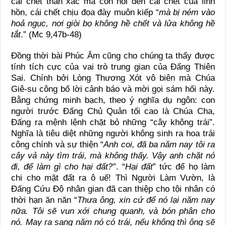
cái chết thân xác mà còn nói đến cái chết của linh
hồn, cái chết chịu đọa đày muôn kiếp “
mà bị ném vào
hoả ngục, nơi giòi bọ không hề chết và lửa không hề
tắt
.” (Mc 9,47b-48)
Đồng thời bài Phúc Âm cũng cho chúng ta thấy được
tính tích cực của vai trò trung gian của Đấng Thiên
Sai. Chính bởi Lòng Thương Xót vô biên mà Chúa
Giê-su công bố lời cảnh báo và mời gọi sám hối này.
Bằng chứng minh bạch, theo ý nghĩa dụ ngôn: con
người trước Đấng Chủ Quản tối cao là Chúa Cha,
Đấng ra mệnh lệnh chặt bỏ những “cây không trái”.
Nghĩa là tiêu diệt những người không sinh ra hoa trái
công chính và sự thiện “
Anh coi, đã ba năm nay tôi ra
cây vả này tìm trái, mà không thấy. Vậy anh chặt nó
đi, để làm gì cho hại đất?
”. “
Hại đất
” tức để họ làm
chi cho mặt đất ra ô uế! Thì Người Làm Vườn, là
Đấng Cứu Độ nhân gian đã can thiệp cho tội nhân có
thời hạn ăn năn “
Thưa ông, xin cứ để nó lại năm nay
nữa. Tôi sẽ vun xới chung quanh, và bón phân cho
nó. May ra sang năm nó có trái, nếu không thì ông sẽ