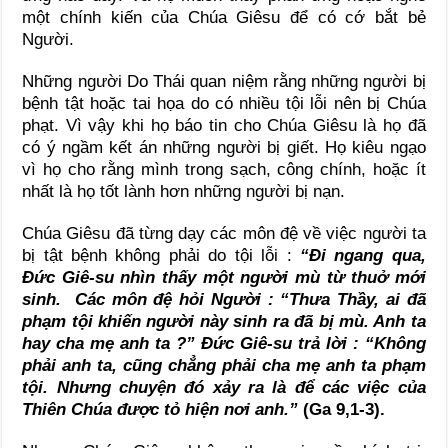
một chính kiến của Chúa Giêsu để có cớ bắt bẻ
Người.
Những người Do Thái quan niệm rằng những người bị
bệnh tật hoặc tai họa do có nhiều tội lỗi nên bị Chúa
phạt. Vì vậy khi họ báo tin cho Chúa Giêsu là họ đã
có ý ngầm kết án những người bị giết. Họ kiêu ngạo
vì họ cho rằng mình trong sạch, công chính, hoặc ít
nhất là họ tốt lành hơn những người bị nạn.
Chúa Giêsu đã từng dạy các môn đệ về việc người ta
bị tật bệnh không phải do tội lỗi :
“
Đi ngang qua,
Đức Giê-su nhìn thấy một người mù từ thuở mới
sinh. Các môn đệ hỏi Người : “Thưa Thầy, ai đã
phạm tội khiến người này sinh ra đã bị mù. Anh ta
hay cha mẹ anh ta ?” Đức Giê-su trả lời : “Không
phải anh ta, cũng chẳng phải cha mẹ anh ta phạm
tội. Nhưng chuyện đó xảy ra là để các việc của
Thiên Chúa được tỏ hiện nơi anh.
”
(Ga 9,1-3).