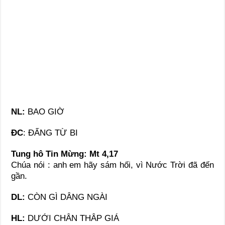
NL:
BAO GIỜ
ĐC
: ĐẤNG TỪ BI
Tung hô Tin Mừng:
Mt 4,17
Chúa nói : anh em hãy sám hối, vì Nước Trời đã đến
gần.
DL:
CÒN GÌ DÂNG NGÀI
HL:
DƯỚI CHÂN THÂP GIÁ