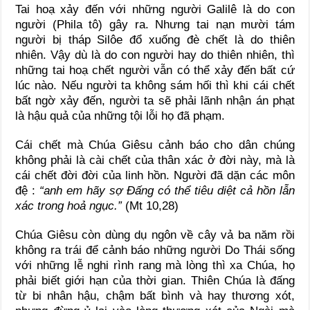
Tai hoạ xảy đến với những người Galilê là do con
người (Phila tô) gây ra. Nhưng tai nạn mười tám
người bị tháp Silôe đổ xuống đè chết là do thiên
nhiên. Vậy dù là do con người hay do thiên nhiên, thì
những tai hoạ chết người vẫn có thể xảy đến bất cứ
lúc nào. Nếu người ta không sám hối thì khi cái chết
bất ngờ xảy đến, người ta sẽ phải lãnh nhận án phạt
là hậu quả của những tội lỗi họ đã phạm.
Cái chết mà Chúa Giêsu cảnh báo cho dân chúng
không phải là cài chết của thân xác ở đời này, mà là
cái chết đời đời của linh hồn. Người đã dặn các môn
đệ :
“
anh em hãy sợ Đấng có thể tiêu diệt cả hồn lẫn
xác trong hoả ngục.
”
(Mt 10,28)
Chúa Giêsu còn dùng dụ ngôn về cây vả ba năm rồi
không ra trái để cảnh báo những người Do Thái sống
với những lễ nghi rình rang mà lòng thì xa Chúa, họ
phải biết giới hạn của thời gian. Thiên Chúa là đấng
từ bi nhân hậu, chậm bất bình và hay thương xót,