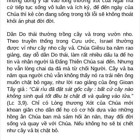
nhưng đừng ỷ lại vào lòng thương xót của Ngài mà
cứ tiếp tục sống vô luân và ích kỷ, để đến ngày của
Chúa thì kẻ còn đang sống trong tội lỗi sẽ không thoát
khỏi án phạt đời đời.
Dân Do thái thường trồng cây vả trong vườn nho.
Theo truyền thống trong Cựu ước, Israel thường
được ví như cây nho cây vả. Chúa Giêsu ba năm rao
giảng, dạy dỗ dân Do thái, làm rất nhiều dấu lạ để họ
tin và nhận người là Đấng Thiên Chúa sai đến. Nhưng
họ vẫn lòng chai dạ đá mà từ chối Người. Cây vả ba
năm qua người chủ vẫn không thấy nó ra trái nên ông
muốn chặt bỏ ngay, như lời rao giảng của ông Gioan
Tẩy giả :
“
Cái rìu đã đặt sát gốc cây : bất cứ cây nào
không sinh quả tốt đều bị chặt đi và quăng vào lửa.”
(Lc 3,9). Chỉ có Lòng thương Xót của Chúa mới
khoan giãn cho dân để họ có cơ hội dựa vào những
hồng ân Chúa ban mà sám hối ăn năn, thay đổi đời
sống và quay về với Chúa. Nếu không họ sẽ bị chết
như cây vả bị chặt bỏ.