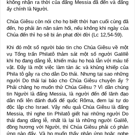
không nhận ra thời của đấng Messia đã đến và đấng
ấy chính là Người.
Chúa Giêsu còn nói cho họ biết thời hạn cuối cùng đã
đến, họ phải ăn năn sám hối, nếu không khi ngày của
Chúa đến thì họ sẽ bị án phạt đời đời (Lc 12,54-59).
Khi đó một số người báo tin cho Chúa Giêsu về một
vụ Tổng trấn Philatô thảm sát một số người Galillê
khi họ đang dâng lễ, khiến máu họ hoà lẫn với máu tế
vật. Đây là một việc làm tàn ác và khủng khiếp của
Phila tô gây ra cho dân Do thái. Nhưng tại sao những
người Do thái lại báo cho Chúa Giêsu chuyện ấy ?
Phải chăng họ muốn thử Chúa Giêsu ? Vì dân chúng
tin Người là đấng Messia, là người đến để lãnh đạo
dân nổi lên đánh đuổi đế quốc Rôma, đem lại tự do
độc lập cho Israel. Vậy nếu quả Chúa Giêsu là đấng
Messia, thì nghe tin Philatô giết hại những người Do
thái đang dâng lễ, nhất là lại là những người Galilê,
đồng hương với Người, thì Chúa Giêsu phải có phản
ứng nào đấy. Và họ muốn thấy phản ứng hoặc nghe