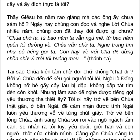
cây vả ấy đích thực là tôi?
Thầy Giêsu ba năm rao giảng mà các ông ấy chưa
sám hối? Ngày nay chúng con đọc và nghe Lời Chúa
nhiều năm, chúng con đã thay đổi được gì chưa?
“
Chúa chờ ta, từ bao năm ta vẫn ngủ mê, từ bao năm
quên lối đường về, Chúa vẫn chờ ta. Nghe trong tim
như có tiếng gọi ta: Con hãy về với Cha đi! đừng
chần chừ vì trời tối buông mau…”
(thánh ca).
Tại sao Chúa kiên tâm chờ đợi chứ không “chặt đi”?
Bởi vì Chúa đến để kêu gọi người tội lỗi, Ngài là Đấng
không nỡ bẻ gãy cây lau bị dập, không dập tắt tim
đèn còn khói. Nhưng làm sao để nghe được tiếng gọi
yêu thương tha thiết ấy? Tôi ơi hãy trở về bên Chúa
thật gần, ở bên Ngài, để cảm nhận được tình Ngài
luôn yêu thương vỗ về từng phút giây. Trở về bên
lòng Chúa, ánh sáng Chúa soi rọi vào ngõ ngách tâm
can, sẽ nhận ra tội lụy, yếu đuối, giới hạn và con
người thật của chính mình. Càng gần Chúa càng lo