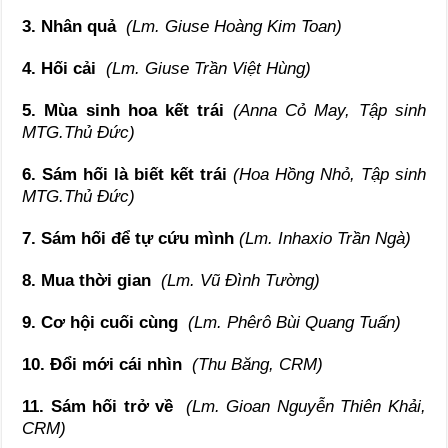
3. Nhân quả
(Lm. Giuse Hoàng Kim Toan)
4. Hối cải
(Lm. Giuse Trần Việt Hùng)
5. Mùa sinh hoa kết trái
(Anna Cỏ May, Tập sinh
MTG.Thủ Đức)
6. Sám hối là biết kết trái
(Hoa Hồng Nhỏ, Tập sinh
MTG.Thủ Đức)
7. Sám hối để tự cứu mình
(Lm. Inhaxio Trần Ngà)
8. Mua thời gian
(Lm. Vũ Đình Tường)
9. Cơ hội cuối cùng
(Lm. Phêrô Bùi Quang Tuấn)
10. Đổi mới cái nhìn
(Thu Băng, CRM)
11. Sám hối trở về
(Lm. Gioan Nguyễn Thiên Khải,
CRM)