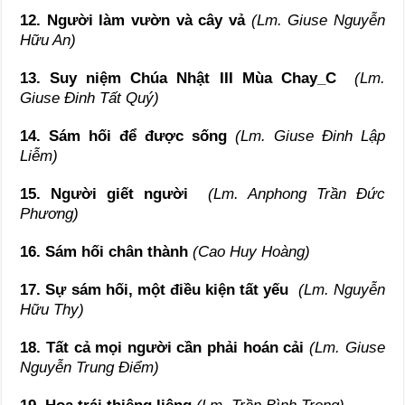
12. Người làm vườn và cây vả
(Lm. Giuse Nguyễn
Hữu An)
13. Suy niệm Chúa Nhật III Mùa Chay_C
(Lm.
Giuse Đinh Tất Quý)
14. Sám hối để được sống
(Lm. Giuse Đinh Lập
Liễm)
15. Người giết người
(Lm. Anphong Trần Đức
Phương)
16. Sám hối chân thành
(Cao Huy Hoàng)
17. Sự sám hối, một điều kiện tất yếu
(Lm. Nguyễn
Hữu Thy)
18. Tất cả mọi người cần phải hoán cải
(Lm. Giuse
Nguyễn Trung Điểm)