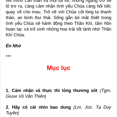
xét mình cẩn thận và mọi tội lỗi, những ngáng trở sẽ
lộ trơ ra, càng cảm nhận tình yêu Chúa càng hối tiếc
quay về cho mau. Trở về với Chúa cõi lòng ta thanh
thản, an bình thư thái. Sống gắn bó mật thiết trong
tình yêu Chúa sẽ hành động theo Thần Khí, tâm hồn
hoan lạc và trổ sinh những hoa trái tốt lành nhờ Thần
Khí Chúa.
Én Nhỏ
***
Mục lục
1. Cảm nhận và thực thi lòng thương xót
(Tgm.
Giuse Vũ Văn Thiên)
2. Hãy có cái nhìn bao dung
(Lm. Jos. Tạ Duy
Tuyền)