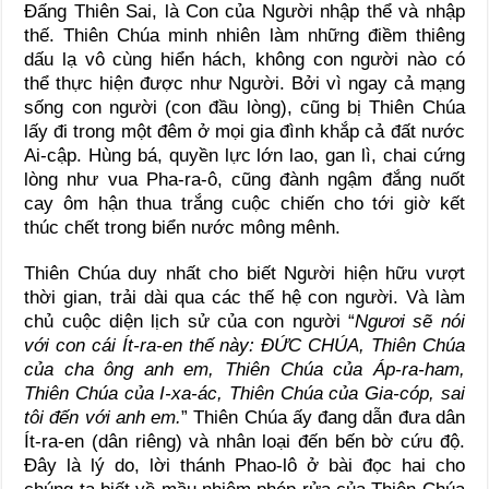
Đấng Thiên Sai, là Con của Người nhập thể và nhập
thế. Thiên Chúa minh nhiên làm những điềm thiêng
dấu lạ vô cùng hiển hách, không con người nào có
thể thực hiện được như Người. Bởi vì ngay cả mạng
sống con người (con đầu lòng), cũng bị Thiên Chúa
lấy đi trong một đêm ở mọi gia đình khắp cả đất nước
Ai-cập. Hùng bá, quyền lực lớn lao, gan lì, chai cứng
lòng như vua Pha-ra-ô, cũng đành ngậm đắng nuốt
cay ôm hận thua trắng cuộc chiến cho tới giờ kết
thúc chết trong biển nước mông mênh.
Thiên Chúa duy nhất cho biết Người hiện hữu vượt
thời gian, trải dài qua các thế hệ con người. Và làm
chủ cuộc diện lịch sử của con người “
Ngươi sẽ nói
với con cái Ít-ra-en thế này: ĐỨC CHÚA, Thiên Chúa
của cha ông anh em, Thiên Chúa của Áp-ra-ham,
Thiên Chúa của I-xa-ác, Thiên Chúa của Gia-cóp, sai
tôi đến với anh em.
” Thiên Chúa ấy đang dẫn đưa dân
Ít-ra-en (dân riêng) và nhân loại đến bến bờ cứu độ.
Đây là lý do, lời thánh Phao-lô ở bài đọc hai cho