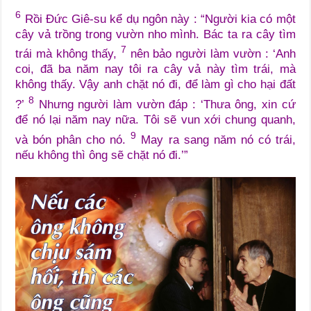
6
Rồi Đức Giê-su kể dụ ngôn này : “Người kia có một
cây vả trồng trong vườn nho mình. Bác ta ra cây tìm
7
trái mà không thấy,
nên bảo người làm vườn : ‘Anh
coi, đã ba năm nay tôi ra cây vả này tìm trái, mà
không thấy. Vậy anh chặt nó đi, để làm gì cho hại đất
8
?’
Nhưng người làm vườn đáp : ‘Thưa ông, xin cứ
để nó lại năm nay nữa. Tôi sẽ vun xới chung quanh,
9
và bón phân cho nó.
May ra sang năm nó có trái,
nếu không thì ông sẽ chặt nó đi.’”