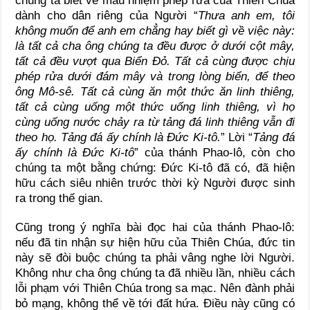
chúng ta biết về mầu nhiệm phép rửa của Thiên Chúa
dành cho dân riêng của Người “
Thưa anh em, tôi
không muốn để anh em chẳng hay biết gì về việc này:
là tất cả cha ông chúng ta đều được ở dưới cột mây,
tất cả đều vượt qua Biển Đỏ. Tất cả cùng được chịu
phép rửa dưới đám mây và trong lòng biển, để theo
ông Mô-sê. Tất cả cùng ăn một thức ăn linh thiêng,
tất cả cùng uống một thức uống linh thiêng, vì họ
cùng uống nước chảy ra từ tảng đá linh thiêng vẫn đi
theo họ. Tảng đá ấy chính là Đức Ki-tô.
” Lời “
Tảng đá
ấy chính là Đức Ki-tô
” của thánh Phao-lô, còn cho
chúng ta một bằng chứng: Đức Ki-tô đã có, đã hiện
hữu cách siêu nhiên trước thời kỳ Người được sinh
ra trong thế gian.
Cũng trong ý nghĩa bài đọc hai của thánh Phao-lô:
nếu đã tin nhận sự hiện hữu của Thiên Chúa, đức tin
này sẽ đòi buộc chúng ta phải vâng nghe lời Người.
Không như cha ông chúng ta đã nhiều lần, nhiều cách
lỗi phạm với Thiên Chúa trong sa mạc. Nên đành phải
bỏ mạng, không thể về tới đất hứa. Điều này cũng có