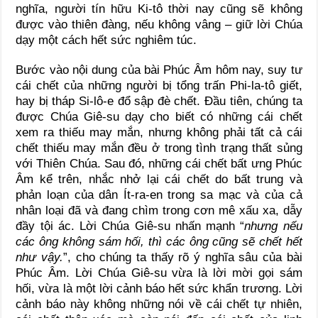
nghĩa, người tín hữu Ki-tô thời nay cũng sẽ không
được vào thiên đàng, nếu không vâng – giữ lời Chúa
dạy một cách hết sức nghiêm túc.
Bước vào nội dung của bài Phúc Âm hôm nay, suy tư
cái chết của những người bị tổng trấn Phi-la-tô giết,
hay bị tháp Si-lô-e đổ sập đè chết. Đầu tiên, chúng ta
được Chúa Giê-su dạy cho biết có những cái chết
xem ra thiếu may mắn, nhưng không phải tất cả cái
chết thiếu may mắn đều ở trong tình trạng thất sủng
với Thiên Chúa. Sau đó, những cái chết bất ưng Phúc
Âm kể trên, nhắc nhở lại cái chết do bất trung và
phản loạn của dân Ít-ra-en trong sa mạc và của cả
nhân loại đã và đang chìm trong cơn mê xấu xa, dẫy
đầy tội ác. Lời Chúa Giê-su nhấn mạnh “
nhưng nếu
các ông không sám hối, thì các ông cũng sẽ chết hết
như vậy.
”, cho chúng ta thấy rõ ý nghĩa sâu của bài
Phúc Âm. Lời Chúa Giê-su vừa là lời mời gọi sám
hối, vừa là một lời cảnh báo hết sức khẩn trương. Lời
cảnh báo này không những nói về cái chết tự nhiên,