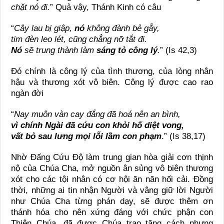
chặt nó đi.
” Quả vậy, Thánh Kinh có câu
“
Cây lau bị giập,
nó
không đành bẻ gẫy,
tim đèn leo lét, cũng chẳng nỡ tắt đi.
Nó
sẽ trung thành làm
sáng tỏ công lý
.
” (Is 42,3)
Đó chính là công lý của tình thương, của lòng nhân
hậu và thương xót vô biên. Công lý được cao rao
ngàn đời
“
Nay muôn vàn cay đắng đã hoá nên an bình,
vì chính Ngài đã cứu con khỏi hố diệt vong,
vất bỏ sau lưng mọi lỗi lầm con phạm
.” (Is 38,17)
Nhờ Đấng Cứu Độ làm trung gian hòa giải cơn thịnh
nộ của Chúa Cha, mở nguồn ân sủng vô biên thương
xót cho các tội nhân có cơ hội ăn năn hối cải. Đồng
thời, những ai tin nhận Người và vâng giữ lời Người
như Chúa Cha từng phán dạy, sẽ được thêm ơn
thánh hóa cho nên xứng đáng với chức phận con
Thiên Chúa, đã được Chúa trao tặng cách nhưng