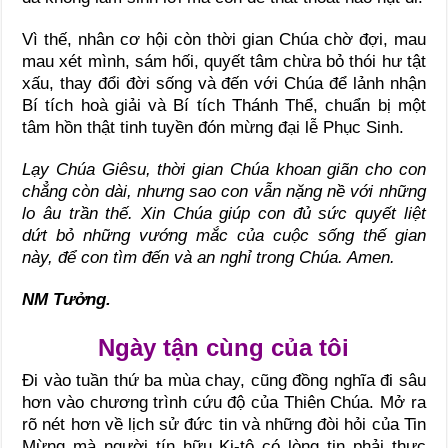
Vì thế, nhân cơ hội còn thời gian Chúa chờ đợi, mau
mau xét mình, sám hối, quyết tâm chừa bỏ thói hư tật
xấu, thay đổi đời sống và đến với Chúa để lảnh nhận
Bí tích hoà giải và Bí tích Thánh Thể, chuẩn bị một
tâm hồn thật tinh tuyền đón mừng đại lễ Phục Sinh.
Lạy Chúa Giêsu, thời gian Chúa khoan giãn cho con
chẳng còn dài, nhưng sao con vẫn nặng nề với những
lo âu trần thế. Xin Chúa giúp con đủ sức quyết liệt
dứt bỏ những vướng mắc của cuộc sống thế gian
này, để con tìm đến và an nghỉ trong Chúa. Amen.
NM Tưởng.
Ngày tận cùng của tôi
Đi vào tuần thứ ba mùa chay, cũng đồng nghĩa đi sâu
hơn vào chương trình cứu độ của Thiên Chúa. Mở ra
rõ nét hơn về lịch sử đức tin và những đòi hỏi của Tin
Mừng mà người tín hữu Ki-tô có lòng tin phải thực