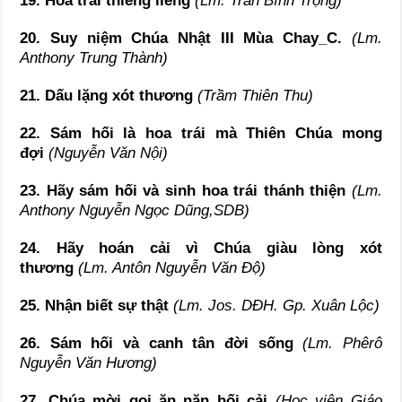
19. Hoa trái thiêng liêng
(Lm. Trần Bình Trọng)
20. Suy niệm Chúa Nhật III Mùa Chay_C.
(Lm.
Anthony Trung Thành)
21. Dấu lặng xót thương
(Trầm Thiên Thu)
22. Sám hối là hoa trái mà Thiên Chúa mong
đợi
(Nguyễn Văn Nội)
23. Hãy sám hối và sinh hoa trái thánh thiện
(Lm.
Anthony Nguyễn Ngọc Dũng,SDB)
24. Hãy hoán cải vì Chúa giàu lòng xót
thương
(Lm. Antôn Nguyễn Văn Độ)
25. Nhận biết sự thật
(Lm. Jos. DĐH. Gp. Xuân Lộc)
26. Sám hối và canh tân đời sống
(Lm. Phêrô
Nguyễn Văn Hương)
27. Chúa mời gọi ăn năn hối cải
(Học viện Giáo