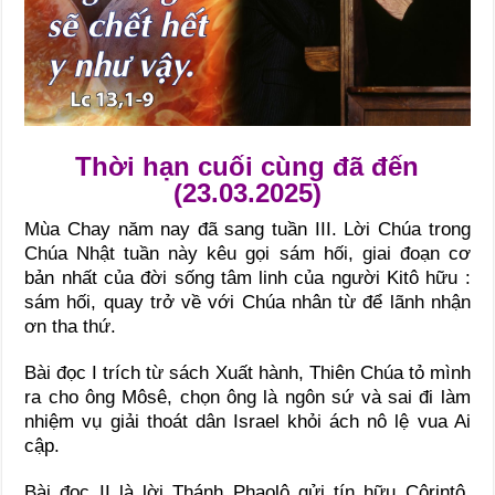
Thời hạn cuối cùng đã đến
(23.03.2025)
Mùa Chay năm nay đã sang tuần III. Lời Chúa trong
Chúa Nhật tuần này kêu gọi sám hối, giai đoạn cơ
bản nhất của đời sống tâm linh của người Kitô hữu :
sám hối, quay trở về với Chúa nhân từ để lãnh nhận
ơn tha thứ.
Bài đọc I trích từ sách Xuất hành, Thiên Chúa tỏ mình
ra cho ông Môsê, chọn ông là ngôn sứ và sai đi làm
nhiệm vụ giải thoát dân Israel khỏi ách nô lệ vua Ai
cập.
Bài đọc II là lời Thánh Phaolô gửi tín hữu Côrintô,