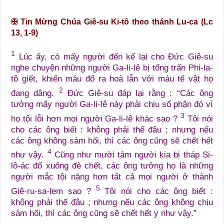
✠
Tin Mừng Chúa Giê-su Ki-tô theo thánh Lu-ca (Lc
13, 1-9)
1
Lúc ấy, có mấy người đến kể lại cho Đức Giê-su
nghe chuyện những người Ga-li-lê bị tổng trấn Phi-la-
tô giết, khiến máu đổ ra hoà lẫn với máu tế vật họ
2
đang dâng.
Đức Giê-su đáp lại rằng : “Các ông
tưởng mấy người Ga-li-lê này phải chịu số phận đó vì
3
họ tội lỗi hơn mọi người Ga-li-lê khác sao ?
Tôi nói
cho các ông biết : không phải thế đâu ; nhưng nếu
các ông không sám hối, thì các ông cũng sẽ chết hết
4
như vậy.
Cũng như mười tám người kia bị tháp Si-
lô-ác đổ xuống đè chết, các ông tưởng họ là những
người mắc tội nặng hơn tất cả mọi người ở thành
5
Giê-ru-sa-lem sao ?
Tôi nói cho các ông biết :
không phải thế đâu ; nhưng nếu các ông không chịu
sám hối, thì các ông cũng sẽ chết hết y như vậy.”