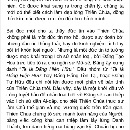
hiện. Có được khai sáng ra trong chân lý, chúng ta
mới có thể biết cách làm đẹp lòng Thiên Chúa, đồng
thời kín múc được ơn cứu độ cho chính mình.
Bài đọc một cho ta thấy đức tin vào Thiên Chúa
không phải là một đức tin mơ hồ, được suy đoán bởi
những đầu óc thông thái, hay do kinh nghiệm tích lũy
bởi trí khôn loài người. Nhưng là một đức tin tỏ tường
được mạc khải trong lịch sử nhân loại, bởi Đấng Tạo
Hóa trực tiếp tỏ ra cho ngôn sứ Mô-sê, Đấng ấy xưng
danh “
Ta là Đấng Hiện Hữu.
” Dầu nhóm từ “
Ta là
Đấng Hiện Hữu
” hay Đấng Hằng Tồn Tại, hoặc Đấng
Tự Hữu đều chỉ nói lên được một phần về bản tính
của Thiên Chúa thôi. Dẫu vậy, đây là một khởi đầu vô
cùng tuyệt hảo để nhân loại biết về Đấng sẽ can thiệp
vào lịch sử dân Ai-cập, cho biết Thiên Chúa thực sự
làm Chủ thế gian và mọi vương quốc trên trần gian.
Thiên Chúa chứng tỏ sức mạnh toàn năng của Người,
bằng việc công khai can thiệp làm lẫy lừng Danh
Thánh, lưu danh tiếng oai hùng vạn kỷ. Chuẩn bị cho