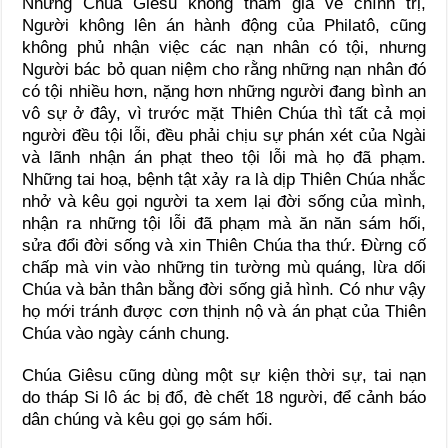
Nhưng Chúa Giêsu không tham gia về chính trị,
Người không lên án hành động của Philatô, cũng
không phủ nhận việc các nạn nhân có tội, nhưng
Người bác bỏ quan niệm cho rằng những nạn nhân đó
có tội nhiều hơn, nặng hơn những người đang bình an
vô sự ở đây, vì trước mặt Thiên Chúa thì tất cả mọi
người đều tội lỗi, đều phải chịu sự phán xét của Ngài
và lãnh nhận án phạt theo tội lỗi mà họ đã phạm.
Những tai hoạ, bệnh tật xảy ra là dịp Thiên Chúa nhắc
nhở và kêu gọi người ta xem lại đời sống của mình,
nhận ra những tội lỗi đã phạm mà ăn năn sám hối,
sửa đổi đời sống và xin Thiên Chúa tha thứ. Đừng cố
chấp mà vin vào những tin tường mù quáng, lừa dối
Chúa và bản thân bằng đời sống giả hình. Có như vậy
họ mới tránh được cơn thịnh nộ và án phạt của Thiên
Chúa vào ngày cánh chung.
Chúa Giêsu cũng dùng một sự kiện thời sự, tai nạn
do tháp Si lô ác bị đổ, đè chết 18 người, để cảnh báo
dân chúng và kêu gọi gọ sám hối.