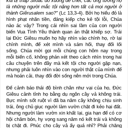
kia bị tháp Silôác đổ xuống đè chết, các ông tưởng họ
là những người mắc tội nặng hơn tất cả mọi người ở
thành Giêrusalem sao?”
(Lc 13,3-4). Bởi họ hiểu đó là
hình phạt nhãn tiền, đáng kiếp cho kẻ tội lỗi, Chúa
nào ác vậy? Trong cái nhìn sai lầm của con người
biến Vua Tình Yêu thành quan án thật khiếp sợ. Trái
lại Đức Giêsu muốn họ hãy nhìn vào chính họ, rờ lại
chính mình, để xét mình và sám hối, thay đổi lối
sống. Chúa mời gọi mỗi chúng con hôm nay trong
mỗi biến cố, không phán xét theo cách nhìn trong hai
câu chuyện trên đây mà kết tội cho người gặp nạn,
nhưng phải luôn nhìn vào con người thật của mình để
mà hoán cải, thay đổi đời sống nên mới trong Chúa.
Để cảnh báo thái độ bình chân như vại của họ, Đức
Giêsu cảnh tỉnh họ bằng dụ ngôn cây vả không trái.
Bực mình sốt ruột vì đã ba năm cây không chịu sinh
trái, ông chủ giục người làm vườn chặt đi kẻo hại đất.
Nhưng người làm vườn xin khất lại, gia hạn để có cơ
hội chăm bón, hy vọng sang năm nó kết trái và không
bị chặt đi. Phúc cho cây vả ấy quá nhỉ? Phải chăng