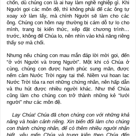
chốn, dù chúng con là ai hay làm nghề nghiệp gì. Khi
Người gọi các môn đệ, thì không phải để các ông tự
xoay xở làm lấy, mà chính Người sẽ làm cho các
ông. Chúng con hôm nay thường bị cám dỗ tự lo cho
mình, trang bị kiến thức, xếp đặt chương trình…
trước, không để Chúa lo, nên nhìn vào khả năng riêng
thấy sợ mà chối.
Nhưng nếu chúng con mau mắn đáp lời mời gọi, đến
“ở với Người và trong Người”. Một khi có Chúa ở
cùng, chúng con được hạnh phúc sung mãn, được
nếm cảm Nước Trời ngay tại thế. Niềm vui hoan lạc
Nước Trời tỏa ra nơi những chứng nhân, nên hấp dẫn
và thu hút được nhiều người khác. Như thế Chúa
cũng làm cho chúng con trở thành những kẻ “lưới
người” như các môn đệ.
Lạy Chúa! Chúa đã chọn chúng con với những khả
năng và hoàn cảnh riêng. Xin biến đổi làm cho chúng
con thành chứng nhân, để có thêm nhiều người nhận
biết, yêu mến Chúa và trung kiên theo Chúa đến