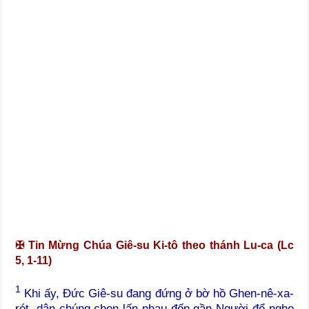
✠
Tin Mừng Chúa Giê-su Ki-tô theo thánh Lu-ca (Lc
5, 1-11)
1
Khi ấy, Đức Giê-su đang đứng ở bờ hồ Ghen-nê-xa-
rét, dân chúng chen lấn nhau đến gần Người để nghe