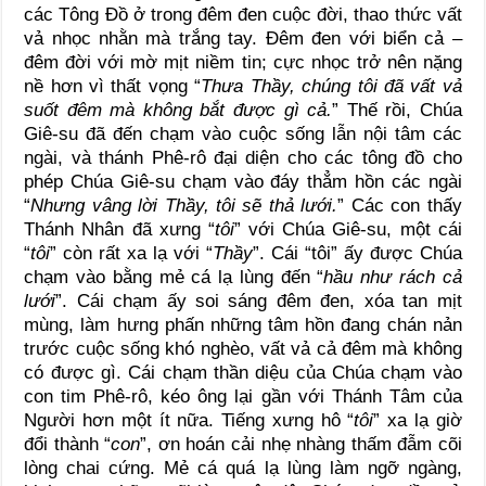
các Tông Đồ ở trong đêm đen cuộc đời, thao thức vất
vả nhọc nhằn mà trắng tay. Đêm đen với biển cả –
đêm đời với mờ mịt niềm tin; cực nhọc trở nên nặng
nề hơn vì thất vọng “
Thưa Thầy, chúng tôi đã vất vả
suốt đêm mà không bắt được gì cả.
” Thế rồi, Chúa
Giê-su đã đến chạm vào cuộc sống lẫn nội tâm các
ngài, và thánh Phê-rô đại diện cho các tông đồ cho
phép Chúa Giê-su chạm vào đáy thẳm hồn các ngài
“
Nhưng vâng lời Thầy, tôi sẽ thả lưới.
” Các con thấy
Thánh Nhân đã xưng “
tôi
” với Chúa Giê-su, một cái
“
tôi
” còn rất xa lạ với “
Thầy
”. Cái “tôi” ấy được Chúa
chạm vào bằng mẻ cá lạ lùng đến “
hầu như rách cả
lưới
”. Cái chạm ấy soi sáng đêm đen, xóa tan mịt
mùng, làm hưng phấn những tâm hồn đang chán nản
trước cuộc sống khó nghèo, vất vả cả đêm mà không
có được gì. Cái chạm thần diệu của Chúa chạm vào
con tim Phê-rô, kéo ông lại gần với Thánh Tâm của
Người hơn một ít nữa. Tiếng xưng hô “
tôi
” xa lạ giờ
đổi thành “
con
”, ơn hoán cải nhẹ nhàng thấm đẫm cõi
lòng chai cứng. Mẻ cá quá lạ lùng làm ngỡ ngàng,