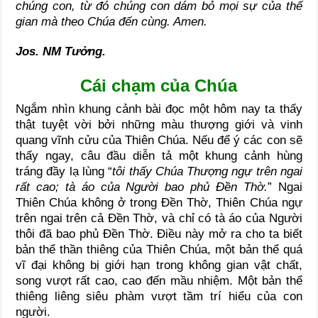
chúng con, từ đó chúng con dám bỏ mọi sự của thế
gian mà theo Chúa đến cùng. Amen.
Jos. NM Tưởng.
Cái chạm của Chúa
Ngắm nhìn khung cảnh bài đọc một hôm nay ta thấy
thật tuyệt vời bởi những màu thượng giới và vinh
quang vĩnh cửu của Thiên Chúa. Nếu để ý các con sẽ
thấy ngay, câu đầu diễn tả một khung cảnh hùng
tráng đầy lạ lùng “
tôi thấy Chúa Thượng ngự trên ngai
rất cao; tà áo của Người bao phủ Đền Thờ.
” Ngai
Thiên Chúa không ở trong Đền Thờ, Thiên Chúa ngự
trên ngai trên cả Đền Thờ, và chỉ có tà áo của Người
thôi đã bao phủ Đền Thờ. Điều này mở ra cho ta biết
bản thể thần thiêng của Thiên Chúa, một bản thể quá
vĩ đại không bị giới hạn trong không gian vật chất,
song vượt rất cao, cao đến mầu nhiệm. Một bản thể
thiêng liêng siêu phàm vượt tầm trí hiểu của con
người.