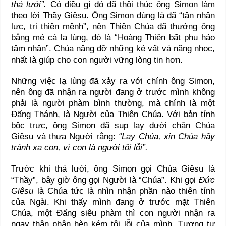
thả lưới”.
Có điều gì đó đã thôi thúc ông Simon làm
theo lời Thầy Giêsu. Ông Simon đúng là đã “tận nhân
lực, tri thiên mệnh”, nên Thiên Chúa đã thưởng ông
bằng mẻ cá lạ lùng, đó là “Hoàng Thiên bất phụ hảo
tâm nhân”. Chúa nâng đỡ những kẻ vất vả nặng nhọc,
nhất là giúp cho con người vững lòng tin hơn.
Những việc lạ lùng đã xảy ra với chính ông Simon,
nên ông đã nhận ra người đang ở trước mình không
phải là người phàm bình thường, mà chính là một
Đấng Thánh, là Người của Thiên Chúa. Với bản tính
bộc trực, ông Simon đã sụp lạy dưới chân Chúa
Giêsu và thưa Người rằng:
“Lạy Chúa, xin Chúa hãy
tránh xa con, vì con là người tội lỗi”.
Trước khi thả lưới, ông Simon gọi Chúa Giêsu là
“Thầy”, bây giờ ông gọi Người là “Chúa”. Khi gọi
Đức
Giêsu
là Chúa tức là nhìn nhận phần nào thiên tính
của Ngài. Khi thấy mình đang ở trước mặt Thiên
Chúa, một Đấng siêu phàm thì con người nhận ra
ngay thân phận hèn kém tội lỗi của mình. Tương tự