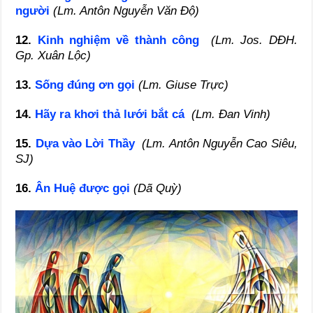
người
(Lm. Antôn Nguyễn Văn Độ)
12.
Kinh nghiệm về thành công
(Lm. Jos. DĐH.
Gp. Xuân Lộc)
13.
Sống đúng ơn gọi
(Lm. Giuse Trực)
14.
Hãy ra khơi thả lưới bắt cá
(Lm. Đan Vinh)
15.
Dựa vào Lời Thầy
(Lm. Antôn Nguyễn Cao Siêu,
SJ)
16.
Ân Huệ được gọi
(Dã Quỳ)