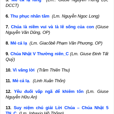
DCCT)
6.
Thu phục nhân tâm
(Lm. Nguyễn Ngọc Long)
7.
Chúa là niềm vui và là lẽ sống của con
(Giuse
Nguyễn Văn Dũng, OP)
8.
Mẻ cá lạ
(Lm. Giacôbê Phạm Văn Phượng, OP)
9.
Chúa Nhật V Thường niên_C
(Lm. Giuse Đinh Tất
Quý)
10.
Vì vâng lời
(Trầm Thiên Thu)
11.
Mẻ cá lạ.
(Linh Xuân Thôn)
12.
Yếu đuối vấp ngã để khiêm tốn
(Lm. Giuse
Nguyễn Hữu An)
13.
Suy niệm chú giải Lời Chúa – Chúa Nhật 5
TN_C
(Lm. Inhaxio Hồ Thông)