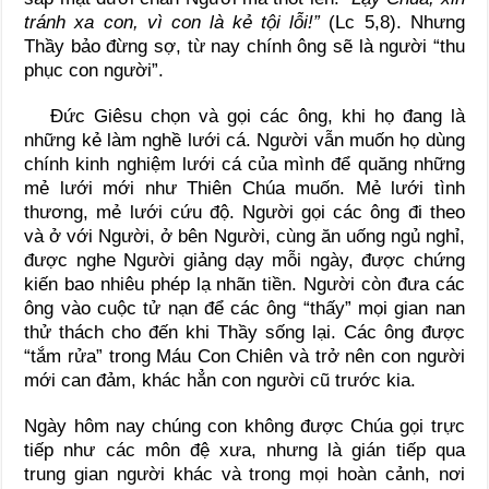
tránh xa con, vì con là kẻ tội lỗi!”
(Lc 5,8). Nhưng
Thầy bảo đừng sợ, từ nay chính ông sẽ là người “thu
phục con người”.
Đức Giêsu chọn và gọi các ông, khi họ đang là
những kẻ làm nghề lưới cá. Người vẫn muốn họ dùng
chính kinh nghiệm lưới cá của mình để quăng những
mẻ lưới mới như Thiên Chúa muốn. Mẻ lưới tình
thương, mẻ lưới cứu độ. Người gọi các ông đi theo
và ở với Người, ở bên Người, cùng ăn uống ngủ nghỉ,
được nghe Người giảng dạy mỗi ngày, được chứng
kiến bao nhiêu phép lạ nhãn tiền. Người còn đưa các
ông vào cuộc tử nạn để các ông “thấy” mọi gian nan
thử thách cho đến khi Thầy sống lại. Các ông được
“tắm rửa” trong Máu Con Chiên và trở nên con người
mới can đảm, khác hẳn con người cũ trước kia.
Ngày hôm nay chúng con không được Chúa gọi trực
tiếp như các môn đệ xưa, nhưng là gián tiếp qua
trung gian người khác và trong mọi hoàn cảnh, nơi