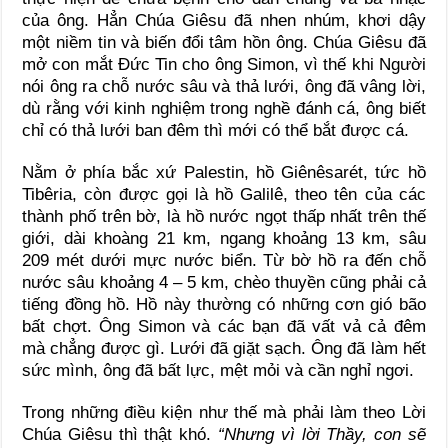
của ông. Hẳn Chúa Giêsu đã nhen nhúm, khơi dậy
một niềm tin và biến đổi tâm hồn ông. Chúa Giêsu đã
mở con mắt Đức Tin cho ông Simon, vì thế khi Người
nói ông ra chỗ nước sâu và thả lưới, ông đã vâng lời,
dù rằng với kinh nghiệm trong nghề đánh cá, ông biết
chỉ có thả lưới ban đêm thì mới có thể bắt được cá.
Nằm ở phía bắc xứ Palestin, hồ Giênêsarét, tức hồ
Tibêria, còn được gọi là hồ Galilê, theo tên của các
thành phố trên bờ, là hồ nước ngọt thấp nhất trên thế
giới, dài khoàng 21 km, ngang khoảng 13 km, sâu
209 mét dưới mực nước biển. Từ bờ hồ ra đến chỗ
nước sâu khoảng 4 – 5 km, chèo thuyền cũng phải cả
tiếng đồng hồ. Hồ này thường có những cơn gió bão
bất chợt. Ông Simon và các bạn đã vất vả cả đêm
mà chẳng được gì. Lưới đã giặt sạch. Ông đã làm hết
sức mình, ông đã bất lực, mệt mỏi và cần nghỉ ngơi.
Trong những điều kiện như thế mà phải làm theo Lời
Chúa Giêsu thì thật khó.
“N
hưng vì lời Thầy, con sẽ