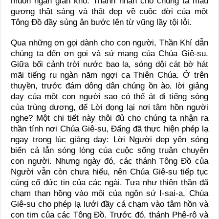
muôn ngàn gian khó. Thánh nhân cho chúng ta mẫu
gương thật sáng và thật đẹp về cuộc đời của một
Tông Đồ đầy sủng ân bước lên từ vũng lầy tội lỗi.
Qua những ơn gọi dành cho con người, Thần Khí dẫn
chúng ta đến ơn gọi và sứ mạng của Chúa Giê-su.
Giữa bối cảnh trời nước bao la, sóng dội cát bờ hát
mãi tiếng ru ngàn năm ngợi ca Thiên Chúa. Ở trên
thuyền, trước đám dông dân chúng ồn ào, lời giảng
dạy của một con người sao có thể át đi tiếng sóng
của trùng dương, để Lời đọng lại nơi tâm hồn người
nghe? Một chi tiết này thôi đủ cho chúng ta nhận ra
thần tính nơi Chúa Giê-su, Đấng đã thực hiện phép lạ
ngay trong lúc giảng dạy: Lời Người dẹp yên sóng
biển cả lẫn sóng lòng của cuộc sống truân chuyên
con người. Nhưng ngày đó, các thánh Tông Đồ của
Người vẫn còn chưa hiểu, nên Chúa Giê-su tiếp tục
củng cố đức tin của các ngài. Tựa như thiên thần đã
chạm than hồng vào môi của ngôn sứ I-sai-a, Chúa
Giê-su cho phép lạ lưới đầy cá chạm vào tâm hồn và
con tim của các Tông Đồ. Trước đó, thánh Phê-rô và