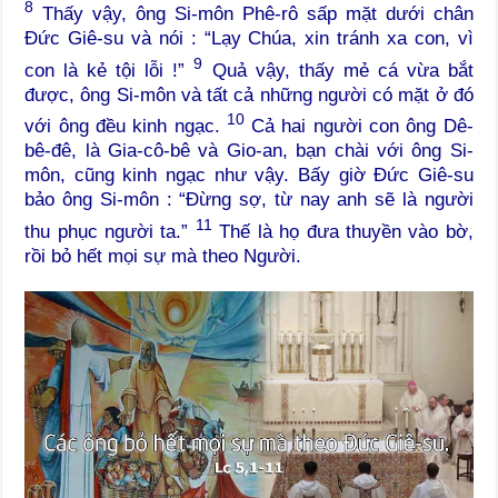
8
Thấy vậy, ông Si-môn Phê-rô sấp mặt dưới chân
Đức Giê-su và nói : “Lạy Chúa, xin tránh xa con, vì
9
con là kẻ tội lỗi !”
Quả vậy, thấy mẻ cá vừa bắt
được, ông Si-môn và tất cả những người có mặt ở đó
10
với ông đều kinh ngạc.
Cả hai người con ông Dê-
bê-đê, là Gia-cô-bê và Gio-an, bạn chài với ông Si-
môn, cũng kinh ngạc như vậy. Bấy giờ Đức Giê-su
bảo ông Si-môn : “Đừng sợ, từ nay anh sẽ là người
11
thu phục người ta.”
Thế là họ đưa thuyền vào bờ,
rồi bỏ hết mọi sự mà theo Người.