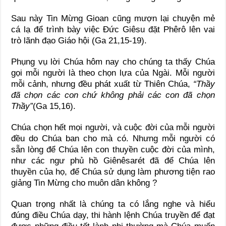
Sau này Tin Mừng Gioan cũng mượn lại chuyện mẻ
cá lạ để trình bày việc Đức Giêsu đặt Phêrô lên vai
trò lãnh đạo Giáo hội (Ga 21,15-19).
Phụng vụ lời Chúa hôm nay cho chúng ta thấy Chúa
gọi mỗi người là theo chọn lựa của Ngài. Mỗi người
mỗi cảnh, nhưng đều phát xuất từ Thiên Chúa,
“Thầy
đã chọn các con chứ không phải các con đã chọn
Thầy”
(Ga 15,16).
Chúa chọn hết mọi người, và cuộc đời của mỗi người
đều do Chúa ban cho mà có. Nhưng mỗi người có
sẵn lòng để Chúa lên con thuyền cuộc đời của mình,
như các ngư phủ hồ Giênêsarét đã để Chúa lên
thuyền của họ, để Chúa sử dụng làm phương tiện rao
giảng Tin Mừng cho muôn dân không ?
Quan trọng nhất là chúng ta có lắng nghe và hiểu
đúng điều Chúa dạy, thi hành lệnh Chúa truyền để đạt