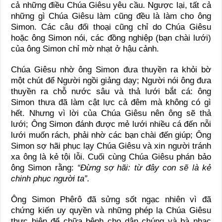
cả những điều Chúa Giêsu yêu cầu. Ngược lại, tất cả
những gì Chúa Giêsu làm cũng đều là làm cho ông
Simon. Các câu đối thoại cũng chỉ do Chúa Giêsu
hoặc ông Simon nói, các đồng nghiệp (bạn chài lưới)
của ông Simon chỉ mờ nhạt ở hậu cảnh.
Chúa Giêsu nhờ ông Simon đưa thuyền ra khỏi bờ
một chút để Người ngồi giảng dạy; Người nói ông đưa
thuyền ra chỗ nước sâu và thả lưới bắt cá: ông
Simon thưa đã làm cật lực cả đêm mà không có gì
hết. Nhưng vì lời của Chúa Giêsu nên ông sẽ thả
lưới; Ông Simon đánh được mẻ lưới nhiều cá đến nỗi
lưới muốn rách, phải nhờ các bạn chài đến giúp; Ông
Simon sợ hãi phục lạy Chúa Giêsu và xin người tránh
xa ông là kẻ tội lỗi. Cuối cùng Chúa Giêsu phán bảo
ông Simon rằng:
“Ðừng sợ hãi: từ đây con sẽ là kẻ
chinh phục người ta”.
Ông Simon Phêrô đã sửng sốt ngạc nhiên vì đã
chứng kiến uy quyền và những phép lạ Chúa Giêsu
thực hiện để chữa bệnh cho dân chúng và bà nhạc