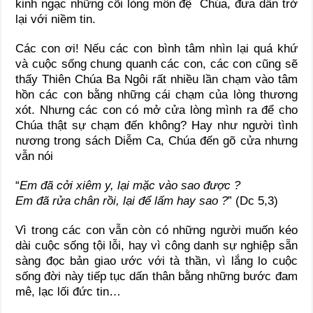
kinh ngạc những cõi lòng môn đệ Chúa, đưa dần trở
lại với niềm tin.
Các con ơi! Nếu các con bình tâm nhìn lại quá khứ
và cuộc sống chung quanh các con, các con cũng sẽ
thấy Thiên Chúa Ba Ngôi rất nhiều lần chạm vào tâm
hồn các con bằng những cái chạm của lòng thương
xót. Nhưng các con có mở cửa lòng mình ra để cho
Chúa thật sự chạm đến không? Hay như người tình
nương trong sách Diễm Ca, Chúa đến gõ cửa nhưng
vẫn nói
“
Em đã cởi xiêm y, lại mặc vào sao được ?
Em đã rửa chân rồi, lại để lấm hay sao ?
” (Dc 5,3)
Vì trong các con vẫn còn có những người muốn kéo
dài cuộc sống tội lỗi, hay vì công danh sự nghiệp sẵn
sàng đọc bản giao ước với tà thần, vì lắng lo cuộc
sống đời này tiếp tục dấn thân bằng những bước đam
mê, lạc lối đức tin…