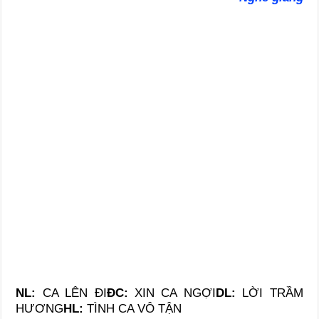
NL:
CA LÊN ĐI
ĐC:
XIN CA NGỢI
DL:
LỜI TRẦM
HƯƠNG
HL:
TÌNH CA VÔ TẬN