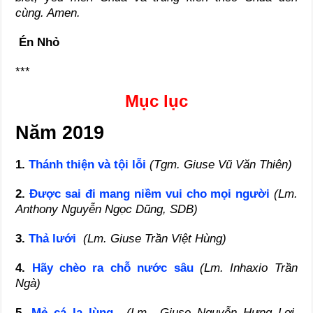
cùng. Amen.
Én Nhỏ
***
Mục lục
Năm 2019
1.
Thánh thiện và tội lỗi
(Tgm. Giuse Vũ Văn Thiên)
2.
Được sai đi mang niềm vui cho mọi người
(Lm.
Anthony Nguyễn Ngọc Dũng, SDB)
3.
Thả lưới
(Lm. Giuse Trần Việt Hùng)
4.
Hãy chèo ra chỗ nước sâu
(Lm. Inhaxio Trần
Ngà)
5.
Mẻ cá lạ lùng
(Lm.. Giuse Nguyễn Hưng Lợi,