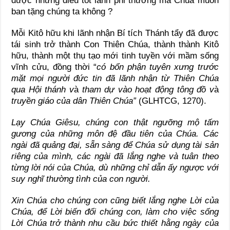
được những điều tốt lành phi thường mà Chúa muốn
ban tặng chúng ta không ?
Mỗi Kitô hữu khi lãnh nhận Bí tích Thánh tẩy đã được
tái sinh trở thành Con Thiên Chúa, thành thành Kitô
hữu, thành một thụ tạo mới tinh tuyền với mầm sống
vĩnh cửu, đồng thời “
có bổn phận tuyên xưng trước
mặt mọi người đức tin đã lãnh nhận từ Thiên Chúa
qua Hội thánh v
à
tham dự vào hoạt động tông đồ v
à
truyền giáo của dân Thiên Chúa”
(GLHTCG, 1270).
Lạy Chúa Giêsu, chúng con thật ngưỡng mộ tấm
gương của những môn đệ đầu tiên của Chúa. Các
ngài đã quảng đại, sẵn sàng để Chúa sử dụng tài sản
riêng của mình, các ngài đã lắng nghe và tuân theo
từng lời nói của Chúa, dù những chỉ dẫn ấy ngược với
suy nghĩ thường tình của con người.
Xin Chúa cho chúng con cũng biết lắng nghe Lời của
Chúa, để Lời biến đổi chúng con, làm cho việc sống
Lời Chúa trở thành nhu cầu bức thiết hằng ngày của