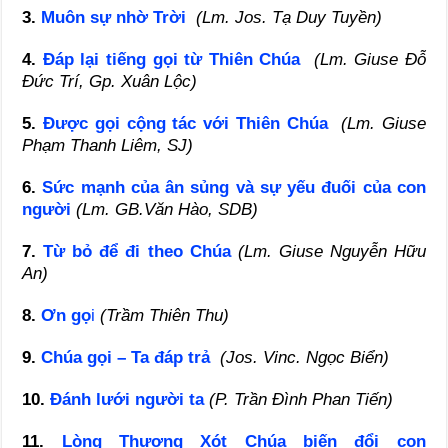
3.
Muôn sự nhờ Trời
(Lm. Jos. Tạ Duy Tuyền)
4.
Đáp lại tiếng gọi từ Thiên Chúa
(Lm. Giuse Đỗ
Đức Trí, Gp. Xuân Lộc)
5.
Được gọi cộng tác với Thiên Chúa
(Lm. Giuse
Phạm Thanh Liêm, SJ)
6.
Sức mạnh của ân sủng và sự yếu đuối của con
người
(Lm. GB.Văn Hào, SDB)
7.
Từ bỏ để đi theo Chúa
(Lm. Giuse Nguyễn Hữu
An)
8.
Ơn gọ
i
(Trầm Thiên Thu)
9.
Chúa gọi – Ta đáp trả
(Jos. Vinc. Ngọc Biển)
10.
Đánh lưới người ta
(P. Trần Đình Phan Tiến)
11.
Lòng Thương Xót Chúa biến đổi con