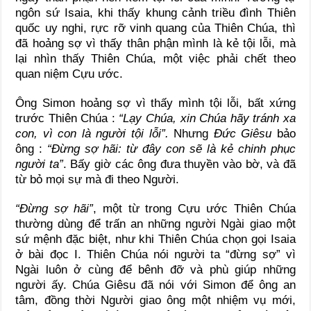
ngôn sứ Isaia, khi thấy khung cảnh triều đình Thiên
quốc uy nghi, rực rỡ vinh quang của Thiên Chúa, thì
đã hoảng sợ vì thấy thân phận mình là kẻ tội lỗi, mà
lại nhìn thấy Thiên Chúa, một việc phải chết theo
quan niệm Cựu ước.
Ông Simon hoảng sợ vì thấy mình tội lỗi, bất xứng
trước Thiên Chúa :
“Lạy Chúa, xin Chúa hãy tránh xa
con, vì con là người tội lỗi”
.
Nhưng
Đức Giêsu
bảo
ông :
“Ðừng sợ hãi: từ đây con sẽ là kẻ chinh phục
người ta”
. Bấy giờ các ông đưa thuyền vào bờ, và đã
từ bỏ mọi sự mà đi theo Người.
“Đừng sợ hãi”
, một từ trong Cựu ước Thiên Chúa
thường dùng để trấn an những người Ngài giao một
sứ mệnh đặc biệt, như khi Thiên Chúa chọn gọi Isaia
ở bài đọc I. Thiên Chúa nói người ta “đừng sợ” vì
Ngài luôn ở cùng để bênh đỡ và phù giúp những
người ấy. Chúa Giêsu đã nói với Simon để ông an
tâm, đồng thời Người giao ông một nhiệm vụ mới,