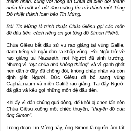
thánh nhân
, cùng với hồng ân Chúa
đã biến đổi thánh
nhân từ một kẻ b
ắt
đạo cuồng tín trở thành một Tông
Đồ nhiệt thành loan báo Tin Mừng.
Bài Tin Mừng là trình thuật Chúa Giêsu gọi
các môn
đệ
đầu
tiên
, cách riêng ơn gọi tông đồ Simon Phêrô.
Chúa Giêsu bắt đầu sứ vụ rao giảng tại vùng Galile,
danh tiếng về ngài đồn ra khắp vùng. Rồi Ngài trở về
rao giảng tại Nazareth, nơi Người đã sinh trưởng.
Nhưng vì
“bụt chùa nhà không thiêng
” và vì ganh ghét
nên dân ở đây đã chống đối, không chấp nhận và còn
định giết Người. Đức Giêsu đã bỏ sang vùng
Caphácnaum và miền Galilê rao giảng. Tại đây Người
đã gặp và kêu gọi những môn đệ đầu tiên.
Khi ấy vì dân chúng quá đông, để khỏi bị chen lấn nên
Chúa Giêsu xuống một chiếc thuyền,
“
thuyền đó của
ông Simon
”.
Trong đoạn Tin Mừng này, ông Simon là người làm tất