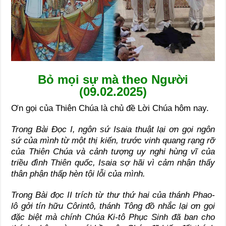
Bỏ mọi sự mà theo Người
(09.02.2025)
Ơn gọi của Thiên Chúa là chủ đề Lời Chúa hôm nay.
Trong Bài Đọc I, ngôn sứ Isaia thuật lại ơn gọi ngôn
sứ của mình từ một thị kiến
, trước vinh quang rạng rỡ
của Thiên Chúa và cảnh tượng
uy nghi hùng vĩ
của
triều đình Thiên quốc, Isaia sợ hãi vì cảm nhận thấy
thân phận thấp hèn tội lỗi của mình.
Trong
Bài đọc II
trích
từ
thư thứ hai của thánh Phao-
lô gởi tín hữu Côrintô, thánh
Tông đồ
nhắc lại ơn gọi
đặc biệt mà chính Chúa Ki-tô Phục Sinh
đã ban cho