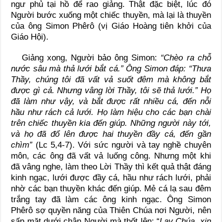
ngư phủ tại hồ để rao giảng. Thật đặc biệt, lúc đó
Người bước xuống một chiếc thuyền, mà lại là thuyền
của ông Simon Phêrô (vị Giáo Hoàng tiên khởi của
Giáo Hội).
Giảng xong, Người bảo ông Simon:
“Chèo ra chỗ
nước sâu mà thả lưới bắt cá.”
Ông Simon đáp: “Thưa
Thầy, chúng tôi đã vất vả suốt đêm mà không bắt
được gì cả. Nhưng vâng lời Thầy, tôi sẽ thả lưới.” Họ
đã làm như vậy, và bắt được rất nhiều cá, đến nỗi
hầu như rách cả lưới. Họ làm hiệu cho các bạn chài
trên chiếc thuyền kia đến giúp. Những người này tới,
và họ đã đổ lên được hai thuyền đầy cá, đến gần
chìm”
(Lc 5,4-7). Với sức người và tay nghề chuyên
môn, các ông đã vất vả luống công. Nhưng một khi
đã vâng nghe, làm theo Lời Thầy thì kết quả thật đáng
kinh ngạc, lưới được đầy cá, hầu như rách lưới, phải
nhờ các bạn thuyền khác đến giúp. Mẻ cá lạ sau đêm
trắng tay đã làm các ông kinh ngạc. Ông Simon
Phêrô sợ quyền năng của Thiên Chúa nơi Người, nên
sấp mặt dưới chân Người mà thốt lên: “
Lạy Chúa, xin