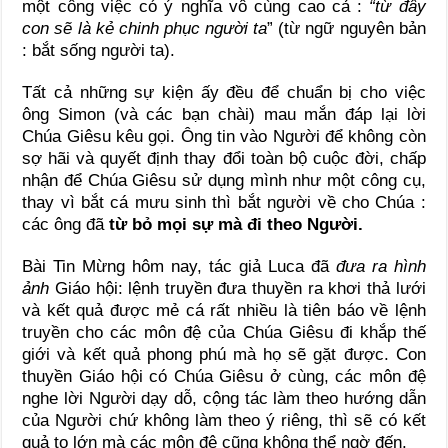
một công việc có ý nghĩa vô cùng cao cả :
“
từ đây
con sẽ là kẻ chinh phục người ta
” (từ ngữ nguyên bản
: bắt sống người ta).
Tất cả những sự kiện ấy đều để chuẩn bị cho việc
ông Simon (và các bạn chài) mau mắn đáp lại lời
Chúa Giêsu kêu gọi. Ông tin vào Người để không còn
sợ hãi và quyết định thay đổi toàn bộ cuộc đời, chấp
nhận để Chúa Giêsu sử dụng mình như một công cụ,
thay vì bắt cá mưu sinh thì bắt người về cho Chúa :
các ông đã
từ bỏ mọi sự mà đi theo Người.
Bài Tin Mừng hôm nay, tác giả Luca đã
đưa ra hình
ảnh
Giáo hội: lệnh truyền đưa thuyền ra khơi thả lưới
và kết quả được mẻ cá rất nhiều là tiên báo về lệnh
truyền cho các môn đệ của Chúa Giêsu đi khắp thế
giới và kết quả phong phú mà họ sẽ gặt được. Con
thuyền Giáo hội có Chúa Giêsu ở cùng, các môn đệ
nghe lời Người dạy dỗ, cộng tác làm theo hướng dẫn
của Người chứ không làm theo ý riêng, thì sẽ có kết
quả to lớn mà các môn đệ cũng không thể ngờ đến.