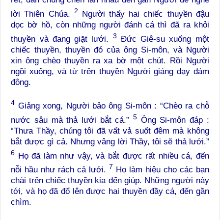
2
lời Thiên Chúa.
Người thấy hai chiếc thuyền đậu
dọc bờ hồ, còn những người đánh cá thì đã ra khỏi
3
thuyền và đang giặt lưới.
Đức Giê-su xuống một
chiếc thuyền, thuyền đó của ông Si-môn, và Người
xin ông chèo thuyền ra xa bờ một chút. Rồi Người
ngồi xuống, và từ trên thuyền Người giảng dạy đám
đông.
4
Giảng xong, Người bảo ông Si-môn : “Chèo ra chỗ
5
nước sâu mà thả lưới bắt cá.”
Ông Si-môn đáp :
“Thưa Thầy, chúng tôi đã vất vả suốt đêm mà không
bắt được gì cả. Nhưng vâng lời Thầy, tôi sẽ thả lưới.”
6
Họ đã làm như vậy, và bắt được rất nhiều cá, đến
7
nỗi hầu như rách cả lưới.
Họ làm hiệu cho các bạn
chài trên chiếc thuyền kia đến giúp. Những người này
tới, và họ đã đổ lên được hai thuyền đầy cá, đến gần
chìm.