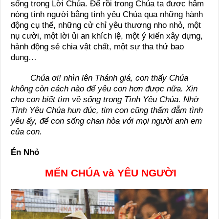
sống trong Lời Chúa. Để rồi trong Chúa ta được hâm
nóng tình người bằng tình yêu Chúa qua những hành
động cụ thể, những cử chỉ yêu thương nho nhỏ, một
nụ cười, một lời ủi an khích lệ, một ý kiến xây dựng,
hành động sẻ chia vật chất, một sự tha thứ bao
dung…
Chúa ơi! nhìn lên Thánh giá, con thấy Chúa
không còn cách nào để yêu con hơn được nữa. Xin
cho con biết tìm về sống trong Tình Yêu Chúa. Nhờ
Tình Yêu Chúa hun đúc, tim con cũng thấm đẫm tình
yêu ấy, để con sống chan hòa với mọi người anh em
của con.
Én Nhỏ
MẾN CHÚA và YÊU NGƯỜI