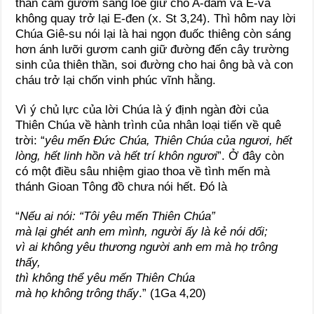
thần cầm gươm sáng lóe giữ cho A-đam và E-va
không quay trở lại E-đen (x. St 3,24). Thì hôm nay lời
Chúa Giê-su nói lại là hai ngọn đuốc thiêng còn sáng
hơn ánh lưỡi gươm canh giữ đường đến cây trường
sinh của thiên thần, soi đường cho hai ông bà và con
cháu trở lại chốn vinh phúc vĩnh hằng.
Vì ý chủ lực của lời Chúa là ý định ngàn đời của
Thiên Chúa về hành trình của nhân loại tiến về quê
trời: “
yêu mến Đức Chúa, Thiên Chúa của ngươi, hết
lòng, hết linh hồn và hết trí khôn ngươi
”. Ở đây còn
có một điều sâu nhiệm giao thoa về tình mến mà
thánh Gioan Tông đồ chưa nói hết. Đó là
“
Nếu ai nói: “Tôi yêu mến Thiên Chúa”
mà lại ghét anh em mình, người ấy là kẻ nói dối;
vì ai không yêu thương người anh em mà họ trông
thấy,
thì không thể yêu mến Thiên Chúa
mà họ không trông thấy
.” (1Ga 4,20)