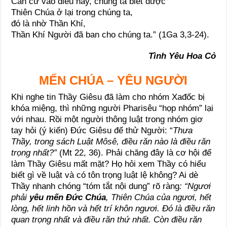
Căn cứ vào điều này, chúng ta biết được
Thiên Chúa ở lại trong chúng ta,
đó là nhờ Thần Khí,
Thần Khí Người đã ban cho chúng ta.” (1Ga 3,3-24).
Tình Yêu Hoa Cỏ
MẾN CHÚA – YÊU NGƯỜI
Khi nghe tin Thầy Giêsu đã làm cho nhóm Xađốc bị
khóa miệng, thì những người Pharisêu “họp nhóm” lại
với nhau. Rồi một người thông luật trong nhóm giơ
tay hỏi (ý kiến) Đức Giêsu để thử Người: “
Thưa
Thầy, trong sách Luật Môsê, điều răn nào là điều răn
trọng nhất?”
(Mt 22, 36). Phải chăng đây là cơ hội để
làm Thầy Giêsu mất mặt? Họ hỏi xem Thầy có hiểu
biết gì về luật và có tôn trọng luật lệ không? Ai dè
Thầy nhanh chóng “tóm tắt nội dung” rõ ràng
: “Ngươi
phải
yêu mến Đức Chúa
, Thiên Chúa của ngươi, hết
lòng, hết linh hồn và hết trí khôn ngươi. Đó là điều răn
quan trọng nhất và điều răn thứ nhất. Còn điều răn