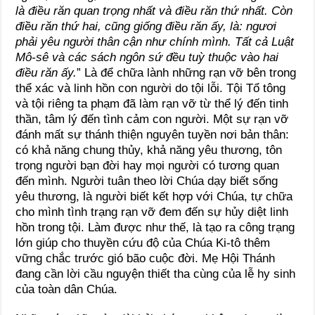
là điều răn quan trọng nhất và điều răn thứ nhất. Còn
điều răn thứ hai, cũng giống điều răn ấy, là: ngươi
phải yêu người thân cận như chính mình. Tất cả Luật
Mô-sê và các sách ngôn sứ đều tuỳ thuộc vào hai
điều răn ấy.
” Là để chữa lành những rạn vỡ bên trong
thể xác và linh hồn con người do tội lỗi. Tội Tổ tông
và tội riêng ta phạm đã làm rạn vỡ từ thể lý đến tinh
thần, tâm lý đến tình cảm con người. Một sự rạn vỡ
đánh mất sự thánh thiện nguyên tuyền nơi bản thân:
có khả năng chung thủy, khả năng yêu thương, tôn
trọng người bạn đời hay mọi người có tương quan
đến mình. Người tuân theo lời Chúa dạy biết sống
yêu thương, là người biết kết hợp với Chúa, tự chữa
cho mình tình trạng rạn vỡ đem đến sự hủy diệt linh
hồn trong tội. Làm được như thế, là tạo ra công trạng
lớn giúp cho thuyền cứu độ của Chúa Ki-tô thêm
vững chắc trước gió bão cuộc đời. Mẹ Hội Thánh
đang cần lời cầu nguyện thiết tha cùng của lễ hy sinh
của toàn dân Chúa.