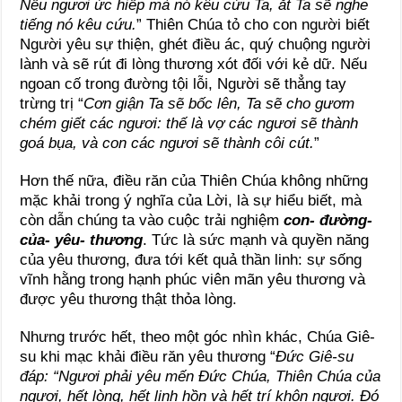
Nếu ngươi ức hiếp mà nó kêu cứu Ta, ắt Ta sẽ nghe
tiếng nó kêu cứu.
” Thiên Chúa tỏ cho con người biết
Người yêu sự thiện, ghét điều ác, quý chuộng người
lành và sẽ rút đi lòng thương xót đối với kẻ dữ. Nếu
ngoan cố trong đường tội lỗi, Người sẽ thẳng tay
trừng trị “
Cơn giận Ta sẽ bốc lên, Ta sẽ cho gươm
chém giết các ngươi: thế là vợ các ngươi sẽ thành
goá bụa, và con các ngươi sẽ thành côi cút.
”
Hơn thế nữa, điều răn của Thiên Chúa không những
mặc khải trong ý nghĩa của Lời, là sự hiểu biết, mà
còn dẫn chúng ta vào cuộc trải nghiệm
con- đường-
của- yêu- thương
. Tức là
sức mạnh và quyền năng
của yêu thương, đưa tới kết quả thần linh: sự sống
vĩnh hằng trong hạnh phúc viên mãn yêu thương và
được yêu thương thật thỏa lòng.
Nhưng trước hết, theo một góc nhìn khác, Chúa Giê-
su khi mạc khải điều răn yêu thương “
Đức Giê-su
đáp: “Ngươi phải yêu mến Đức Chúa, Thiên Chúa của
ngươi, hết lòng, hết linh hồn và hết trí khôn ngươi. Đó