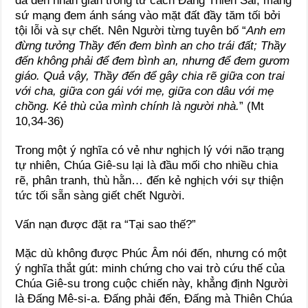
đã đến nhân gian trong tư cách Đấng Thiên Sai, mang
sứ mạng đem ánh sáng vào mặt đất đầy tăm tối bởi
tội lỗi và sự chết. Nên Người từng tuyên bố “
Anh em
đừng tưởng Thầy đến đem bình an cho trái đất; Thầy
đến không phải để đem bình an, nhưng để đem gươm
giáo. Quả vậy, Thầy đến để gây chia rẽ giữa con trai
với cha, giữa con gái với mẹ, giữa con dâu với mẹ
chồng. Kẻ thù của mình chính là người nhà.
” (Mt
10,34-36)
Trong một ý nghĩa có vẻ như nghịch lý với não trạng
tự nhiên, Chúa Giê-su lại là đầu mối cho nhiều chia
rẽ, phân tranh, thù hằn… đến kẻ nghịch với sự thiện
tức tối sẵn sàng giết chết Người.
Vấn nạn được đặt ra “Tại sao thế?”
Mặc dù không được Phúc Âm nói đến, nhưng có một
ý nghĩa thắt gút: minh chứng cho vai trò cứu thế của
Chúa Giê-su trong cuộc chiến này, khẳng định Người
là Đấng Mê-si-a. Đấng phải đến, Đấng mà Thiên Chúa