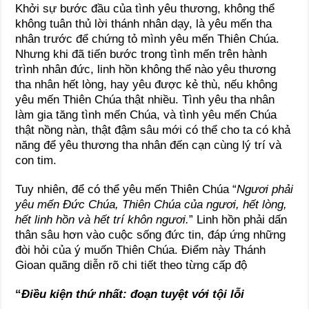
Khởi sự bước đầu của tình yêu thương, không thể
không tuân thủ lời thánh nhân dạy, là yêu mến tha
nhân trước để chứng tỏ mình yêu mến Thiên Chúa.
Nhưng khi đã tiến bước trong tình mến trên hành
trình nhân đức, linh hồn không thể nào yêu thương
tha nhân hết lòng, hay yêu được kẻ thù, nếu không
yêu mến Thiên Chúa thật nhiều. Tình yêu tha nhân
làm gia tăng tình mến Chúa, và tình yêu mến Chúa
thật nồng nàn, thật đậm sâu mới có thể cho ta có khả
năng để yêu thương tha nhân đến cạn cùng lý trí và
con tim.
Tuy nhiên, để có thể yêu mến Thiên Chúa “
Ngươi phải
yêu mến Đức Chúa, Thiên Chúa của ngươi, hết lòng,
hết linh hồn và hết trí khôn ngươi.
” Linh hồn phải dấn
thân sâu hơn vào cuộc sống đức tin, đáp ứng những
đòi hỏi của ý muốn Thiên Chúa. Điểm này Thánh
Gioan quãng diễn rõ chi tiết theo từng cấp độ
“
Điều kiện thứ nhất: đoạn tuyệt với tội lỗi