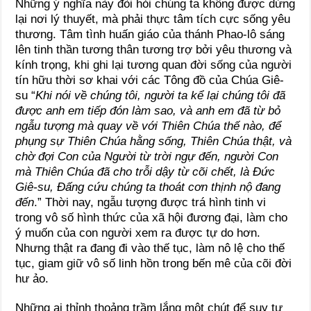
Những ý nghĩa này đòi hỏi chúng ta không được dừng
lại nơi lý thuyết, mà phải thực tâm tích cực sống yêu
thương. Tâm tình huấn giáo của thánh Phao-lô sáng
lên tinh thần tương thân tương trợ bởi yêu thương và
kính trọng, khi ghi lại tương quan đời sống của người
tín hữu thời sơ khai với các Tông đồ của Chúa Giê-
su “
Khi nói về chúng tôi, người ta kể lại chúng tôi đã
được anh em tiếp đón làm sao, và anh em đã từ bỏ
ngẫu tượng mà quay về với Thiên Chúa thế nào, để
phụng sự Thiên Chúa hằng sống, Thiên Chúa thật, và
chờ đợi Con của Người từ trời ngự đến, người Con
mà Thiên Chúa đã cho trỗi dậy từ cõi chết, là Đức
Giê-su, Đấng cứu chúng ta thoát cơn thịnh nộ đang
đến
.” Thời nay, ngẫu tượng được trá hình tinh vi
trong vô số hình thức của xã hội đương đại, làm cho
ý muốn của con người xem ra được tự do hơn.
Nhưng thật ra đang đi vào thế tục, làm nô lệ cho thế
tục, giam giữ vô số linh hồn trong bến mê của cõi đời
hư ảo.
Những ai thỉnh thoảng trầm lắng một chút để suy tư