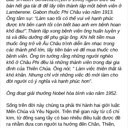
bán hết gia tài đi để lấy tiền thành lập một bệnh viện ở
Lamberene. Gabon thuộc Phi Châu vào năm 1913.
Ông tâm sự: “Làm sao tôi có thể vui vẻ hạnh phúc
được khi bên cạnh tôi còn biết bao anh em bệnh hoạn
khổ đau!”.Thành lập xong bệnh viện ông huấn luyện y
tá và điều dưỡng để phụ giúp ông. Khi hết tiền mua
thuốc ông trở về Âu Châu trình diễn âm nhạc trong
các thành phố lớn, lấy tiền bán vé để mua thuốc cho
bệnh viện. Ông tin tưởng rằng những người nghèo
khô ở Châu Phi đều là những thành viên trong đại gia
đình của Thiên Chúa. Ông nói; “ Làm việc thiện thật là
khó khăn. Nhưng chỉ với những việc đó mới làm cho
đời người có ý nghĩa và hạnh phúc hơn”.
Ông đoạt giải thưởng Nobel hòa bình vào năm 1952
.
Sống trên đời này chúng ta phải thi hành hai giới luật:
Mến Chúa và Yêu Người. Trên thế gian này từ cổ chí
kim, từ đông sang tây có bao nhiêu điều luật được đề
ra nhằm đưa con người ta hướng đến Chân, Thiện,