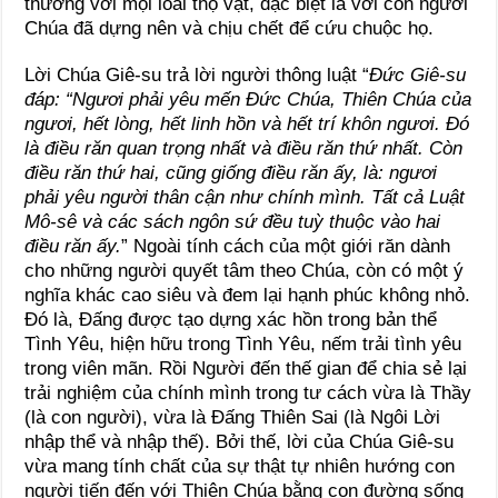
thương với mọi loài thọ vật, đặc biệt là với con người
Chúa đã dựng nên và chịu chết để cứu chuộc họ.
Lời Chúa Giê-su trả lời người thông luật “
Đức Giê-su
đáp: “Ngươi phải yêu mến Đức Chúa, Thiên Chúa của
ngươi, hết lòng, hết linh hồn và hết trí khôn ngươi. Đó
là điều răn quan trọng nhất và điều răn thứ nhất. Còn
điều răn thứ hai, cũng giống điều răn ấy, là: ngươi
phải yêu người thân cận như chính mình. Tất cả Luật
Mô-sê và các sách ngôn sứ đều tuỳ thuộc vào hai
điều răn ấy.
” Ngoài tính cách của một giới răn dành
cho những người quyết tâm theo Chúa, còn có một ý
nghĩa khác cao siêu và đem lại hạnh phúc không nhỏ.
Đó là, Đấng được tạo dựng xác hồn trong bản thể
Tình Yêu, hiện hữu trong Tình Yêu, nếm trải tình yêu
trong viên mãn. Rồi Người đến thế gian để chia sẻ lại
trải nghiệm của chính mình trong tư cách vừa là Thầy
(là con người), vừa là Đấng Thiên Sai (là Ngôi Lời
nhập thể và nhập thế). Bởi thế, lời của Chúa Giê-su
vừa mang tính chất của sự thật tự nhiên hướng con
người tiến đến với Thiên Chúa bằng con đường sống