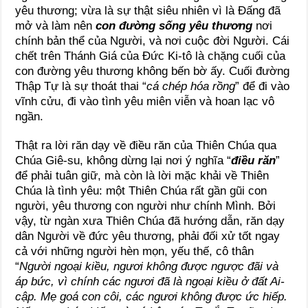
yêu thương; vừa là sự thật siêu nhiên vì là Đấng đã
mở và làm nên
con đường sống yêu thương
nơi
chính bản thể của Người, và nơi cuộc đời Người. Cái
chết trên Thánh Giá của Đức Ki-tô là chặng cuối của
con đường yêu thương không bến bờ ấy. Cuối đường
Thập Tự là sự thoát thai “
cá chép hóa rồng
” để đi vào
vĩnh cửu, đi vào tình yêu miên viễn và hoan lạc vô
ngần.
Thật ra lời răn dạy về điều răn của Thiên Chúa qua
Chúa Giê-su, không dừng lại nơi ý nghĩa “
điều răn
”
để phải tuân giữ, mà còn là lời mặc khải về Thiên
Chúa là tình yêu: một Thiên Chúa rất gần gũi con
người, yêu thương con người như chính Mình. Bởi
vậy, từ ngàn xưa Thiên Chúa đã hướng dẫn, răn dạy
dân Người về đức yêu thương, phải đối xử tốt ngay
cả với những người hèn mọn, yếu thế, cô thân
“
Người ngoại kiều, ngươi không được ngược đãi và
áp bức, vì chính các ngươi đã là ngoại kiều ở đất Ai-
cập. Mẹ goá con côi, các ngươi không được ức hiếp.