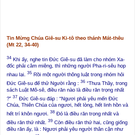
Tin Mừng Chúa Giê-su Ki-tô theo thánh Mát-thêu
(Mt 22, 34-40)
34
Khi ấy, nghe tin Đức Giê-su đã làm cho nhóm Xa-
đốc phải câm miệng, thì những người Pha-ri-sêu họp
35
nhau lại.
Rồi một người thông luật trong nhóm hỏi
36
Đức Giê-su để thử Người rằng :
“Thưa Thầy, trong
sách Luật Mô-sê, điều răn nào là điều răn trọng nhất
37
?”
Đức Giê-su đáp : “Ngươi phải yêu mến Đức
Chúa, Thiên Chúa của ngươi, hết lòng, hết linh hồn và
38
hết trí khôn ngươi.
Đó là điều răn trọng nhất và
39
điều răn thứ nhất.
Còn điều răn thứ hai, cũng giống
điều răn ấy, là : Ngươi phải yêu người thân cận như