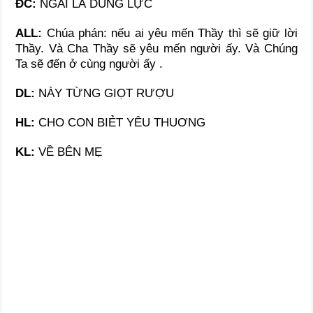
ĐC
:
NGÀI LÀ DŨNG LỰC
ALL:
Chúa phán: nếu ai yêu mến Thầy thì sẽ giữ lời
Thầy. Và Cha Thầy sẽ yêu mến người ấy. Và Chúng
Ta sẽ đến ở cùng người ấy .
DL:
NÀY TỪNG GIỌT RƯỢU
HL:
CHO CON BIẺT YÊU THUƠNG
KL:
VỀ BÊN MẸ