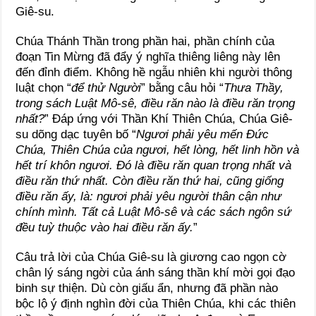
Giê-su.
Chúa Thánh Thần trong phần hai, phần chính của
đoạn Tin Mừng đã đẩy ý nghĩa thiêng liêng này lên
đến đỉnh điểm. Không hề ngẫu nhiên khi người thông
luật chọn “
để thử Người
” bằng
câu hỏi “
Thưa Thầy,
trong sách Luật Mô-sê, điều răn nào là điều răn trọng
nhất?
” Đáp ứng với Thần Khí Thiên Chúa, Chúa Giê-
su dõng dạc tuyên bố “
Ngươi phải yêu mến Đức
Chúa, Thiên Chúa của ngươi, hết lòng, hết linh hồn và
hết trí khôn ngươi. Đó là điều răn quan trọng nhất và
điều răn thứ nhất. Còn điều răn thứ hai, cũng giống
điều răn ấy, là: ngươi phải yêu người thân cận như
chính mình. Tất cả Luật Mô-sê và các sách ngôn sứ
đều tuỳ thuộc vào hai điều răn ấy.
”
Câu trả lời của Chúa Giê-su là giương cao ngọn cờ
chân lý sáng ngời của ánh sáng thần khí mời gọi đạo
binh sự thiện. Dù còn giấu ẩn, nhưng đã phần nào
bộc lộ ý định nghìn đời của Thiên Chúa, khi các thiên