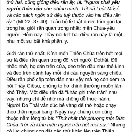
thứ hai, cũng giống điều răn ấy, là: “Ngươi phải
yêu
người thân cận
như chính mình. Tất cả Luật Môsê
và các sách ngôn sứ đều tuỳ thuộc vào hai điều răn
ấy.”
(Mt 22, 37-40). Toàn bộ lề luật được tóm gọn lại
trong hai giới răn quan trọng nhất: mến Chúa-yêu
người. Hôm nay Thầy nối kết hai điều răn này là một,
như một sự bất khả phân ly.
Giới răn thứ nhất: Kính mến Thiên Chúa trên hết mọi
sự là điều răn quan trọng đối với người Dothái. Để
nhắc nhớ, họ dán trên cửa, đeo trên đầu như thẻ kinh
và đeo trên cánh tay mỗi khi cầu nguyện sáng chiều.
Điều răn phổ cập toàn dân như vậy mà họ còn đem ra
hỏi Thầy Giêsu, chứng tỏ họ khinh thường muốn làm
khó Thầy. Một điều răn đã “khắc ghi trên trán” như
vậy, nhưng chỉ dễ nhớ mà không dễ thực hành.
Người Do Thái vẫn đúc bê vàng để thờ hoặc chạy
theo thần ngoại bang. Ngày nay chúng con cũng
thuộc nằm lòng từ bé: “
Thứ nhất thờ phượng một Đức
Chúa Trời và kính mến người trên hết mọi sự.”
Nhưng
có lúc chúng con đặt các thứ khác lên trên Thiên