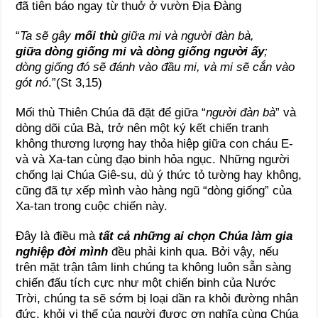
đã tiên báo ngay từ thuở ở vườn Địa Đàng
“
Ta sẽ gây
mối thù
giữa mi và người đàn bà,
giữa dòng giống mi và dòng giống người ấy
;
dòng giống đó sẽ đánh vào đầu mi, và mi sẽ cắn vào
gót nó
.”(St 3,15)
Mối thù Thiên Chúa đã đặt để giữa “
người đàn bà
” và
dòng dõi của Bà, trở nên một ký kết chiến tranh
không thương lượng hay thỏa hiệp giữa con cháu E-
và và Xa-tan cùng đạo binh hỏa ngục. Những người
chống lại Chúa Giê-su, dù ý thức tỏ tường hay không,
cũng đã tự xếp mình vào hàng ngũ “dòng giống” của
Xa-tan trong cuộc chiến này.
Đây là điều mà
tất cả những ai chọn Chúa làm gia
nghiệp đời mình
đều phải kinh qua. Bởi vậy, nếu
trên mặt trận tâm linh chúng ta không luôn sẵn sàng
chiến đấu tích cực như một chiến binh của Nước
Trời, chúng ta sẽ sớm bị loại dần ra khỏi đường nhân
đức, khỏi vị thế của người được ơn nghĩa cùng Chúa