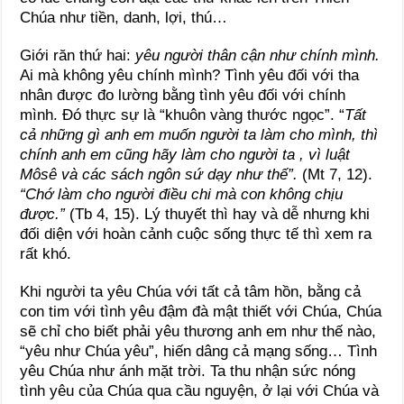
Chúa như tiền, danh, lợi, thú…
Giới răn thứ hai:
yêu người thân cận như chính mình.
Ai mà không yêu chính mình? Tình yêu đối với tha
nhân được đo lường bằng tình yêu đối với chính
mình. Đó thực sự là “khuôn vàng thước ngọc”. “
Tất
cả những gì anh em muốn người ta làm cho mình, thì
chính anh em cũng hãy làm cho người ta , vì luật
Môsê và các sách ngôn sứ dạy như thế”.
(Mt 7, 12).
“Chớ làm cho người điều chi mà con không chịu
được.”
(Tb 4, 15). Lý thuyết thì hay và dễ nhưng khi
đối diện với hoàn cảnh cuộc sống thực tế thì xem ra
rất khó.
Khi người ta yêu Chúa với tất cả tâm hồn, bằng cả
con tim với tình yêu đậm đà mật thiết với Chúa, Chúa
sẽ chỉ cho biết phải yêu thương anh em như thế nào,
“yêu như Chúa yêu”, hiến dâng cả mạng sống… Tình
yêu Chúa như ánh mặt trời. Ta thu nhận sức nóng
tình yêu của Chúa qua cầu nguyện, ở lại với Chúa và