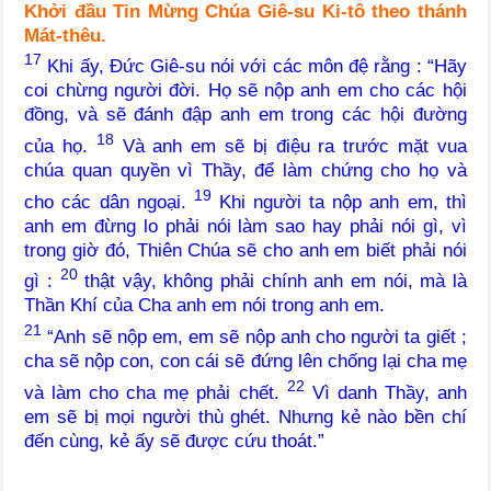
Khởi đầu Tin Mừng Chúa Giê-su Ki-tô theo thánh
Mát-thêu.
17
Khi ấy, Đức Giê-su nói với các môn đệ rằng : “Hãy
coi chừng người đời. Họ sẽ nộp anh em cho các hội
đồng, và sẽ đánh đập anh em trong các hội đường
18
của họ.
Và anh em sẽ bị điệu ra trước mặt vua
chúa quan quyền vì Thầy, để làm chứng cho họ và
19
cho các dân ngoại.
Khi người ta nộp anh em, thì
anh em đừng lo phải nói làm sao hay phải nói gì, vì
trong giờ đó, Thiên Chúa sẽ cho anh em biết phải nói
20
gì :
thật vậy, không phải chính anh em nói, mà là
Thần Khí của Cha anh em nói trong anh em.
21
“Anh sẽ nộp em, em sẽ nộp anh cho người ta giết ;
cha sẽ nộp con, con cái sẽ đứng lên chống lại cha mẹ
22
và làm cho cha mẹ phải chết.
Vì danh Thầy, anh
em sẽ bị mọi người thù ghét. Nhưng kẻ nào bền chí
đến cùng, kẻ ấy sẽ được cứu thoát.”