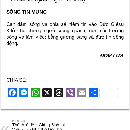
SỐNG TIN MỪNG
Can đảm sống và chia sẻ niềm tin vào Đức Giêsu
Kitô cho những người xung quanh, nơi môi trường
sống và làm việc; bằng gương sáng và đức tin sống
động.
ĐỐM LỬA
CHIA SẺ:
F
M
W
X
T
Vi
E
S
a
e
h
hr
b
m
h
c
ss
at
e
er
ail
ar
e
e
s
a
e
Hình sau
Thánh lễ đêm Giáng Sinh tại
b
n
A
d
Vatican và Nhà thờ Đức Bà