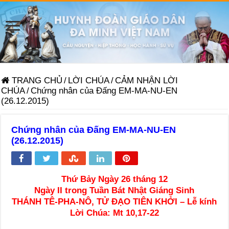
TRANG CHỦ
/
LỜI CHÚA
/
CẢM NHẬN LỜI
CHÚA
/
Chứng nhân của Đấng EM-MA-NU-EN
(26.12.2015)
Chứng nhân của Đấng EM-MA-NU-EN
(26.12.2015)
Thứ Bảy Ngày 26 tháng 12
Ngày II trong Tuần Bát Nhật Giáng Sinh
THÁNH TÊ-PHA-NÔ, TỬ ĐẠO TIÊN KHỞI – L
ễ kính
Lời Chúa:
Mt 10,17-22