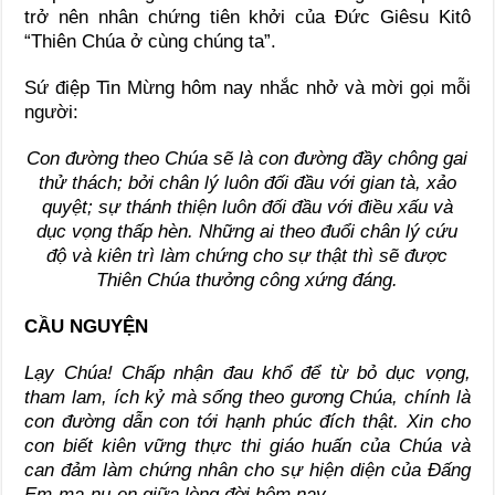
trở nên nhân chứng tiên khởi của Đức Giêsu Kitô
“Thiên Chúa ở cùng chúng ta”.
Sứ điệp Tin Mừng hôm nay nhắc nhở và mời gọi mỗi
người:
Con đường theo Chúa sẽ là con đường đầy chông gai
thử thách; bởi chân lý luôn đối đầu với gian tà, xảo
quyệt; sự thánh thiện luôn đối đầu với điều xấu và
dục vọng thấp hèn. Những ai theo đuổi chân lý cứu
độ và kiên trì làm chứng cho sự thật thì sẽ được
Thiên Chúa thưởng công xứng đáng.
CẦU NGUYỆN
Lạy Chúa! Chấp nhận đau khổ để từ bỏ dục vọng,
tham lam, ích kỷ mà sống theo gương Chúa, chính là
con đường dẫn con tới hạnh phúc đích thật. Xin cho
con biết kiên vững thực thi giáo huấn của Chúa và
can đảm làm chứng nhân cho sự hiện diện của Đấng
Em-ma-nu-en giữa lòng đời hôm nay.