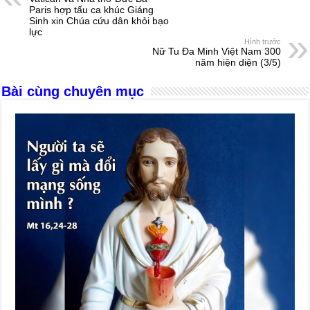
Paris hợp tấu ca khúc Giáng
o
g
p
s
Sinh xin Chúa cứu dân khỏi bạo
lực
o
er
p
Hình trước
Nữ Tu Đa Minh Việt Nam 300
k
năm hiện diện (3/5)
Bài cùng chuyên mục