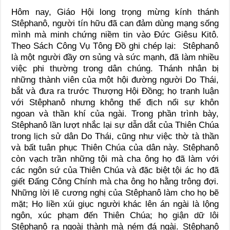
Hôm nay, Giáo Hội long trọng mừng kính thánh
Stêphanô, người tín hữu đã can đảm dùng mạng sống
mình mà minh chứng niềm tin vào Đức Giêsu Kitô.
Theo Sách Công Vụ Tông Ðồ ghi chép lại: Stêphanô
là một người đầy ơn sủng và sức mạnh, đã làm nhiều
việc phi thường trong dân chúng. Thánh nhân bị
những thành viên của một hội đường người Do Thái,
bắt và đưa ra trước Thượng Hội Đồng; họ tranh luận
với Stêphanô nhưng không thể địch nổi sự khôn
ngoan và thần khí của ngài. Trong phần trình bày,
Stêphanô lần lượt nhắc lại sự dẫn dắt của Thiên Chúa
trong lịch sử dân Do Thái, cũng như việc thờ tà thần
và bất tuân phục Thiên Chúa của dân này. Stêphanô
còn vạch trần những tội mà cha ông họ đã làm với
các ngôn sứ của Thiên Chúa và đặc biệt tội ác họ đã
giết Đấng Công Chính mà cha ông họ hằng trông đợi.
Những lời lẽ cương nghị của Stêphanô làm cho họ bẽ
mặt; Họ liền xúi giục người khác lên án ngài là lộng
ngôn, xúc phạm đến Thiên Chúa; họ giận dữ lôi
Stêphanô ra ngoài thành mà ném đá ngài. Stêphanô