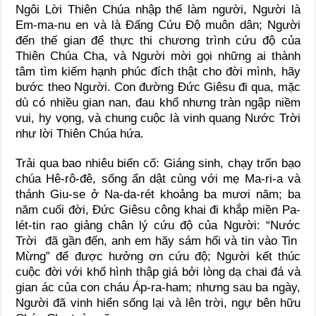
Ngôi Lời Thiên Chúa nhập thể làm người, Người là
Em-ma-nu en và là Đấng Cứu Độ muôn dân; Người
đến thế gian để thực thi chương trình cứu độ của
Thiên Chúa Cha, và Người mời gọi những ai thành
tâm tìm kiếm hạnh phúc đích thật cho đời mình, hãy
bước theo Người. Con đường Đức Giêsu đi qua, mặc
dù có nhiều gian nan, đau khổ nhưng tràn ngập niềm
vui, hy vọng, và chung cuộc là vinh quang Nước Trời
như lời Thiên Chúa hứa.
Trải qua bao nhiêu biến cố: Giáng sinh, chạy trốn bạo
chúa Hê-rô-đê, sống ẩn dật cùng với mẹ Ma-ri-a và
thánh Giu-se ở Na-da-rét khoảng ba mươi năm; ba
năm cuối đời, Đức Giêsu công khai đi khắp miền Pa-
lét-tin rao giảng chân lý cứu độ của Người: “Nước
Trời đã gần đến, anh em hãy sám hối và tin vào Tin
Mừng” để được hưởng ơn cứu độ; Người kết thúc
cuộc đời với khổ hình thập giá bởi lòng dạ chai đá và
gian ác của con cháu Áp-ra-ham; nhưng sau ba ngày,
Người đã vinh hiển sống lại và lên trời, ngự bên hữu