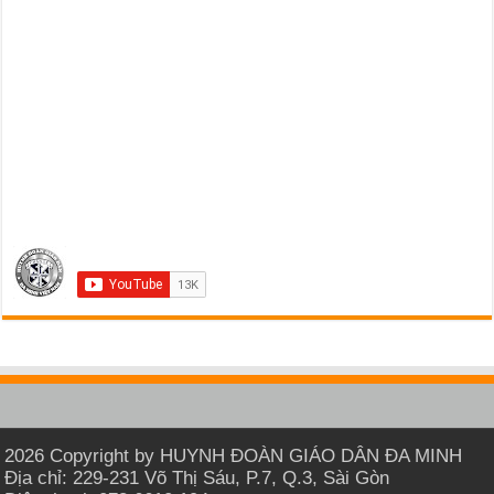
2026 Copyright by HUYNH ĐOÀN GIÁO DÂN ĐA MINH
Địa chỉ: 229-231 Võ Thị Sáu, P.7, Q.3, Sài Gòn