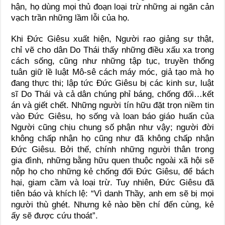
hận, họ dùng mọi thủ đoạn loại trừ những ai ngăn cản
vạch trần những lầm lỗi của họ.
Khi Đức Giêsu xuất hiện, Người rao giảng sự thật,
chỉ vẽ cho dân Do Thái thấy những điều xấu xa trong
cách sống, cũng như những tập tục, truyền thống
tuân giữ lề luật Mô-sê cách máy móc, giả tạo mà họ
đang thực thi; lập tức Đức Giêsu bị các kinh sư, luật
sĩ Do Thái và cả dân chúng phỉ báng, chống đối…kết
án và giết chết. Những người tín hữu đặt trọn niềm tin
vào Đức Giêsu, họ sống và loan báo giáo huấn của
Người cũng chịu chung số phận như vậy; người đời
không chấp nhận họ cũng như đã không chấp nhận
Đức Giêsu. Bởi thế, chính những người thân trong
gia đình, những bằng hữu quen thuộc ngoài xã hội sẽ
nộp họ cho những kẻ chống đối Đức Giêsu, để bách
hại, giam cầm và loại trừ. Tuy nhiên, Đức Giêsu đã
tiên báo và khích lệ: “Vì danh Thầy, anh em sẽ bị mọi
người thù ghét. Nhưng kẻ nào bền chí đến cùng, kẻ
ấy sẽ được cứu thoát”.