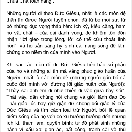
Chúa Cha toàn năng .
Những người đi theo Đức Giêsu, nhất là các môn đệ
thân tín được Người tuyển chọn, đã từ bỏ mọi sự, từ
bỏ những dục vọng thấp hèn: ích kỷ, kiêu căng, ham
hố vật chất – của cải danh vọng, để khiêm tốn đón
nhận “lời gieo trong lòng, lời có thể cứu thoát linh
hồn”, và họ sẵn sàng hy sinh cả mạng sống để làm
chứng cho niềm tin của mình vào Người.
Khi sai các môn đệ đi, Đức Giêsu tiên báo số phận
của họ và những ai tin mà vâng phục giáo huấn của
Người, nhất là các môn đệ (những người gắn bó cả
cuộc đời mình với đường lối giáo huấn của Người):
“Thầy sai anh em đi như chiên đi vào giữa bầy sói”.
Thật vậy, dân chúng nói chung và giới lãnh đạo Do
Thái giáo lúc bấy giờ giận dữ chống đối giáo lý của
Đức Giêsu và tìm cách loại trừ Người, bởi lẽ quan
điểm sống của họ vốn có xu hướng hướng đến những
ích kỉ, tham lam, quyền bính; từ đó phát sinh những
hành vi xấu xa: gian ác, bất công, tranh cãi và thù