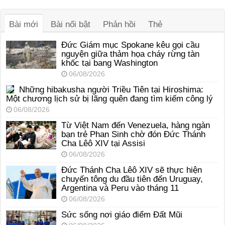
âm
thanh
Bài mới
Bài nổi bật
Phản hồi
Thẻ
Đức Giám mục Spokane kêu gọi cầu
nguyện giữa thảm họa cháy rừng tàn
khốc tại bang Washington
06/08/2026
Những hibakusha người Triều Tiên tại Hiroshima:
Một chương lịch sử bị lãng quên đang tìm kiếm công lý
06/08/2026
Từ Việt Nam đến Venezuela, hàng ngàn
bạn trẻ Phan Sinh chờ đón Đức Thánh
Cha Lêô XIV tại Assisi
06/08/2026
Đức Thánh Cha Lêô XIV sẽ thực hiện
chuyến tông du đầu tiên đến Uruguay,
Argentina và Peru vào tháng 11
06/08/2026
Sức sống nơi giáo điểm Đất Mũi