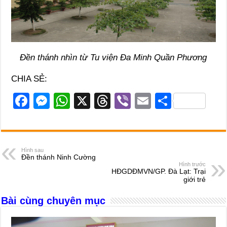
Đền thánh nhìn từ Tu viện Đa Minh Quần Phương
CHIA SẺ:
F
M
W
X
T
Vi
E
S
a
e
h
hr
b
m
h
c
ss
at
e
er
ail
ar
e
e
s
a
e
Hình sau
Đền thánh Ninh Cường
b
n
A
d
Hình trước
HĐGDĐMVN/GP. Đà Lạt: Trại
o
g
p
s
giới trẻ
o
er
p
Bài cùng chuyên mục
k