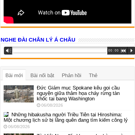
NGHE ĐÀI CHÂN LÝ Á CHÂU
Trình
Vm
00:00
R
P
phát
âm
thanh
Bài mới
Bài nổi bật
Phản hồi
Thẻ
Đức Giám mục Spokane kêu gọi cầu
nguyện giữa thảm họa cháy rừng tàn
khốc tại bang Washington
06/08/2026
Những hibakusha người Triều Tiên tại Hiroshima:
Một chương lịch sử bị lãng quên đang tìm kiếm công lý
06/08/2026