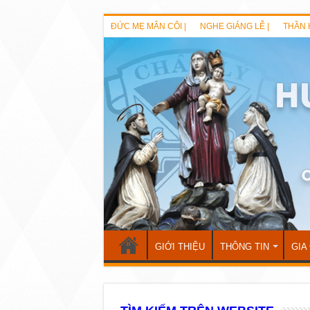
ĐỨC MẸ MÂN CÔI |
NGHE GIẢNG LỄ |
THẦN 
GIỚI THIỆU
THÔNG TIN
GIA