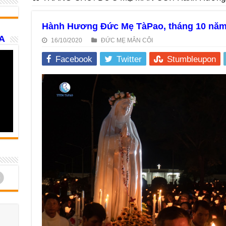
Hành Hương Đức Mẹ TàPao, tháng 10 năm
A
16/10/2020
ĐỨC MẸ MÂN CÔI
Facebook
Twitter
Stumbleupon
d