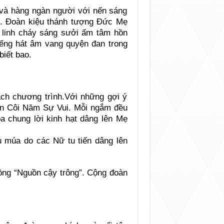
ĩ và hàng ngàn người với nến sáng
ẹ. Đoàn kiệu thánh tượng Đức Mẹ
g linh cháy sáng sưởi ấm tâm hồn
tiếng hát âm vang quyện đan trong
iết bao.
ch chương trình.Với những gợi ý
ân Côi Năm Sự Vui. Mỗi ngắm đều
a chung lời kinh hạt dâng lên Mẹ
u múa do các Nữ tu tiến dâng lên
đồng “Nguồn cậy trông”. Cộng đoàn