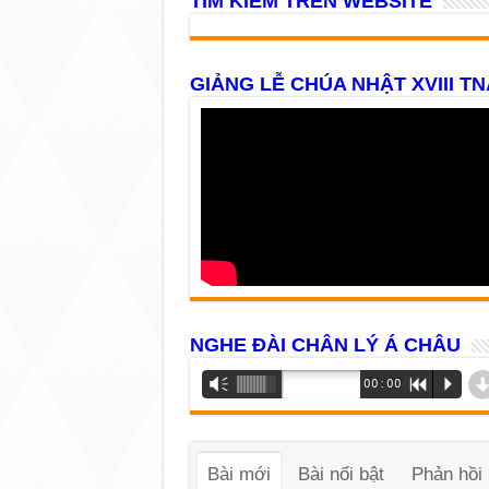
TÌM KIẾM TRÊN WEBSITE
GIẢNG LỄ CHÚA NHẬT XVIII TN
NGHE ĐÀI CHÂN LÝ Á CHÂU
Trình
Vm
00:00
R
P
phát
âm
thanh
Bài mới
Bài nổi bật
Phản hồi