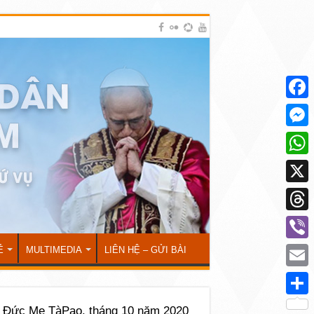
Face
Mess
What
X
Thre
Viber
Ẻ
MULTIMEDIA
LIÊN HỆ – GỬI BÀI
Emai
Shar
Đức Mẹ TàPao, tháng 10 năm 2020