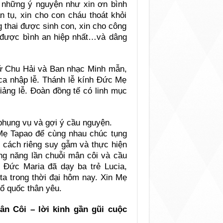
 những ý nguyện như xin ơn bình
n tụ, xin cho con cháu thoát khỏi
 thai được sinh con, xin cho công
i được bình an hiệp nhất…và dâng
 xứ Chu Hải và Ban nhạc Minh mẫn,
ca nhập lễ. Thánh lễ kính Đức Mẹ
ảng lễ. Đoàn đồng tế có linh mục
hụng vụ và gợi ý cầu nguyện.
Mẹ Tapao để cùng nhau chúc tụng
 cách riêng suy gẫm và thực hiện
êng năng lần chuỗi mân côi và cầu
 Đức Maria đã dạy ba trẻ Lucia,
ta trong thời đại hôm nay. Xin Mẹ
tổ quốc thân yêu.
ân Côi – lời kinh gần gũi cuộc