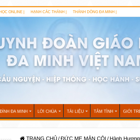
HỌC ONLINE |
HẠNH CÁC THÁNH |
THÁNH DÒNG ĐA MINH |
 ĐÌNH ĐA MINH
LỜI CHÚA
TÀI LIỆU
TÂM TÌNH
GIỚI TR
TRANG CHỦ
/
ĐỨC MẸ MÂN CÔI
/
Hành Hương 