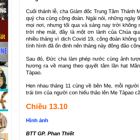
Cuối thánh lễ, cha Giám đốc Trung Tâm Thánh M
quý cha cùng cộng đoàn. Ngài nói, những ngày 
mọi nơi, nhưng tối qua và sáng nay trời không
trời nhẹ mát, đây là một ơn lành của Chúa q
nhiều tháng vì dịch Covid 19, cộng đoàn không 
tình hình đã ổn định nên tháng này đông đảo cộ
Sau đó, Đức cha làm phép nước cùng ảnh tượn
hương ra về mang theo quyết tâm lần hạt Mân
Tàpao.
Hẹn nhau tháng 11 cùng về bên Mẹ, mỗi người
trái tim của người con hiếu thảo lên Mẹ Tàpao c
Chiều 13.10
Hình ảnh
BTT GP. Phan Thiết