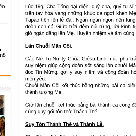
Lúc 19g, Cha Tổng đại diện, quý cha, quý tu s
ên
trên tay hòa vang những khúc ca ngợi khen M
Tàpao tiến lên lễ đài. Ngàn ngàn ngọn nến lun
đoàn con cái.Giữa trời đêm núi rừng, lời kinh 
gió ngàn dâng lên Mẹ. Huyền nhiệm và ấm cúng b
Lần Chuỗi Mân Côi
.
n
-nô
Các Nữ Tu Nữ tỳ Chúa Giêsu Linh mục phụ trá
suy niệm giúp cộng đoàn sốt sắng lần chuỗi M
đọc Tin Mừng, gợi ý suy niệm và cộng đoàn hò
mến yêu.
Chuỗi Mân Côi kết thúc bằng những bài ca điệ
thánh tượng Mẹ.
Giờ lần chuỗi kết thúc bằng bài thánh ca cộng 
cùng quỳ gối tôn thờ Thánh Thể
Suy Tôn Thánh Thể và Thánh Lễ.