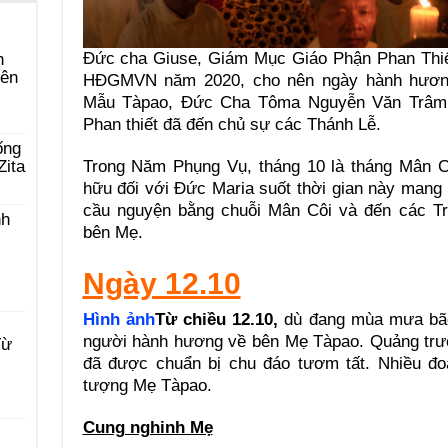
Đức cha Giuse, Giám Mục Giáo Phận Phan Thiế
n
yên
HĐGMVN năm 2020, cho nên ngày hành hương
Mẫu Tàpao, Đức Cha Tôma Nguyễn Văn Trâm 
Phan thiết đã đến chủ sự các Thánh Lễ.
ống
Trong Năm Phụng Vụ, tháng 10 là tháng Mân Cô
Zita
hữu đối với Đức Maria suốt thời gian này mang 
cầu nguyện bằng chuỗi Mân Côi và đến các 
nh
bên Mẹ.
Ngày 12.10
Hình ảnh
Từ chiều 12.10
,
dù đang mùa mưa bão 
người hành hương về bên Mẹ Tàpao. Quảng tr
Từ
đã được chuẩn bị chu đáo tươm tất. Nhiều đo
tượng Mẹ Tàpao.
Cung nghinh Mẹ