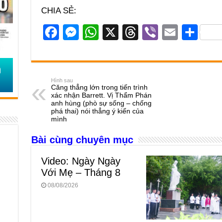
CHIA SẺ:
F
M
W
X
T
Vi
E
S
a
e
h
hr
b
m
h
c
ss
at
e
er
ail
ar
e
e
s
a
e
Hình sau
Căng thẳng lớn trong tiến trình
b
n
A
d
xác nhận Barrett. Vị Thẩm Phán
anh hùng (phò sự sống – chống
o
g
p
s
phá thai) nói thẳng ý kiến của
mình
o
er
p
Bài cùng chuyên mục
k
Video: Ngày Ngày
Với Mẹ – Tháng 8
08/08/2026