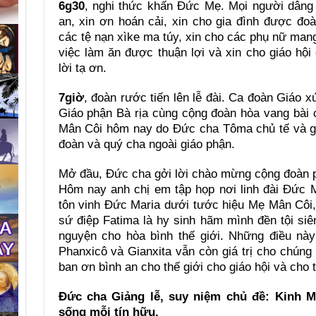
6g30
, nghi thức khấn Đức Mẹ. Mọi người dâng
an, xin ơn hoán cải, xin cho gia đình được đoà
các tệ nạn xìke ma túy, xin cho các phụ nữ mang
việc làm ăn được thuận lợi và xin cho giáo hộ
lời tạ ơn.
7giờ
, đoàn rước tiến lên lễ đài. Ca đoàn Giáo
Giáo phận Bà rịa cùng cộng đoàn hòa vang bài 
Mân Côi hôm nay do Đức cha Tôma chủ tế và gi
đoàn và quý cha ngoài giáo phận.
Mở đầu, Đức cha gởi lời chào mừng cộng đoàn p
Hôm nay anh chị em tập họp nơi linh đài Đức 
tôn vinh Đức Maria dưới tước hiệu Mẹ Mân Côi,
sứ điệp Fatima là hy sinh hãm mình đền tội si
nguyện cho hòa bình thế giới. Những điều này
Phanxicô và Gianxita vẫn còn giá trị cho chúng 
ban ơn bình an cho thế giới cho giáo hội và cho 
Đức cha Giảng lễ, suy niệm chủ đề: Kinh M
sống mỗi tín hữu.