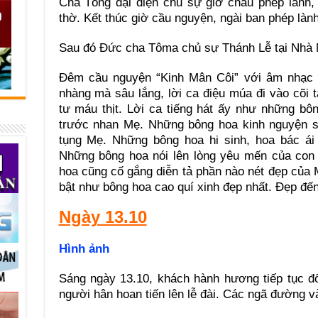
Cha Tổng đại diện chủ sự giờ chầu phép lành,
thờ. Kết thúc giờ cầu nguyện, ngài ban phép làn
Sau đó Đức cha Tôma chủ sự Thánh Lễ tại Nhà
Đêm cầu nguyện “Kinh Mân Côi” với âm nhạc và
nhàng mà sâu lắng, lời ca điệu múa đi vào cõi
tư máu thịt. Lời ca tiếng hát ấy như những 
trước nhan Mẹ. Những bông hoa kinh nguyện số
tụng Mẹ. Những bông hoa hi sinh, hoa bác á
Những bông hoa nói lên lòng yêu mến của con 
hoa cũng cố gắng diễn tả phần nào nét đẹp của
bật như bông hoa cao quí xinh đẹp nhất. Đẹp đến
Ngày 13.10
Hình ảnh
Sáng ngày 13.10, khách hành hương tiếp tục 
người hân hoan tiến lên lễ đài. Các ngã đường và