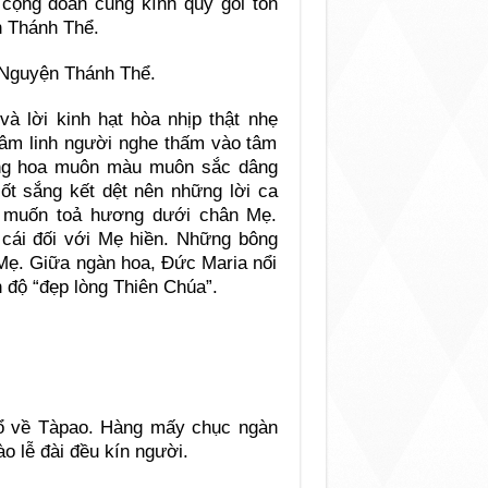
 cộng đoàn cung kính quỳ gối tôn
h Thánh Thể.
 Nguyện Thánh Thể.
 lời kinh hạt hòa nhịp thật nhẹ
 tâm linh người nghe thấm vào tâm
bông hoa muôn màu muôn sắc dâng
t sắng kết dệt nên những lời ca
i muốn toả hương dưới chân Mẹ.
cái đối với Mẹ hiền. Những bông
 Mẹ. Giữa ngàn hoa, Đức Maria nổi
 độ “đẹp lòng Thiên Chúa”.
đổ về Tàpao. Hàng mấy chục ngàn
o lễ đài đều kín người.