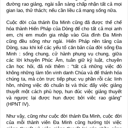
đường rao giảng, ngài sẵn sàng chấp nhận tất cả mọi
gian lao, thử thách; nếu cần liều cả mạng sống nữa.
Cuộc đời của thánh Ða Minh cũng đã được thể chế
hóa thành Hiến Pháp của Dòng để cho tất cả mọi anh
em, chị em muốn gia nhập vào Gia đình Ða Minh
cũng đều sống như ngài. Hiến Pháp nền tảng của
Dòng, sau khi kể các yếu tố căn bản của đời sống Ða
Minh : sống chung, cử hành phụng vụ chung, giữa
các lời khuyên Phúc Âm, tuân giữ kỷ luật, chuyên
cần học hỏi, đã nói thêm : “tất cả những việc đó
không những làm tôn vinh danh Chúa và để thánh hóa
chúng ta, mà còn trực tiếp phục vụ phần rỗi các linh
hồn, những việc đó chuẩn bị và thúc đẩy việc giảng
thuyết một cách phù hợp, hun đúc việc giảng thuyết
và ngược lại được hun được bởi viêc rao giảng”
(HPNT IV).
Như vậy, cũng như cuộc đời thánh Ða Minh, cuộc đời
của mỗi thành viên Ða Minh cũng hướng tới việc