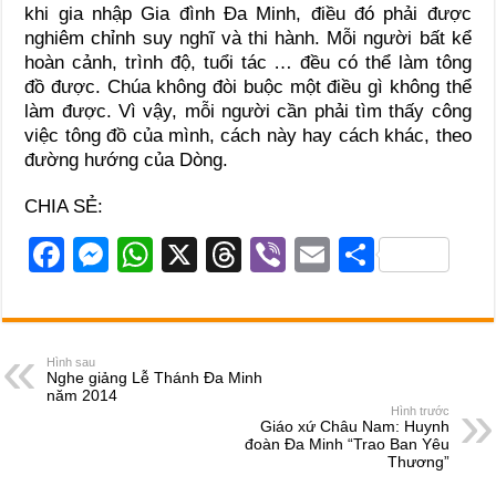
khi gia nhập Gia đình Ða Minh, điều đó phải được
nghiêm chỉnh suy nghĩ và thi hành. Mỗi người bất kể
hoàn cảnh, trình độ, tuổi tác … đều có thể làm tông
đồ được. Chúa không đòi buộc một điều gì không thể
làm được. Vì vậy, mỗi người cần phải tìm thấy công
việc tông đồ của mình, cách này hay cách khác, theo
đường hướng của Dòng.
CHIA SẺ:
F
M
W
X
T
Vi
E
S
a
e
h
hr
b
m
h
c
ss
at
e
er
ail
ar
e
e
s
a
e
Hình sau
Nghe giảng Lễ Thánh Đa Minh
b
n
A
d
năm 2014
Hình trước
o
g
p
s
Giáo xứ Châu Nam: Huynh
đoàn Đa Minh “Trao Ban Yêu
o
er
p
Thương”