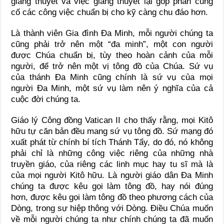
giảng thuyết và việc giảng thuyết lại góp phần củng
cố các công việc chuẩn bị cho kỹ càng chu đáo hơn.
Là thành viên Gia đình Ða Minh, mỗi người chúng ta
cũng phải trở nên một “đa minh”, một con người
được Chúa chuẩn bị, tùy theo hoàn cảnh của mỗi
người, để trở nên một vị tông đồ của Chúa. Sứ vụ
của thánh Ða Minh cũng chính là sứ vụ của mọi
người Ða Minh, một sứ vụ làm nên ý nghĩa của cả
cuộc đời chúng ta.
Giáo lý Công đồng Vatican II cho thấy rằng, mọi Kitô
hữu tự căn bản đều mang sứ vụ tông đồ. Sứ mạng đó
xuất phát từ chính bí tích Thánh Tẩy, do đó, nó không
phải chỉ là những công việc riêng của những nhà
truyền giáo, của riêng các linh mục hay tu sĩ mà là
của mọi người Kitô hữu. Là người giáo dân Ða Minh
chúng ta được kêu gọi làm tông đồ, hay nói đúng
hơn, được kêu gọi làm tông đồ theo phương cách của
Dòng, trong sự hiệp thông với Dòng. Ðiều Chúa muốn
về mỗi người chúng ta như chính chúng ta đã muốn