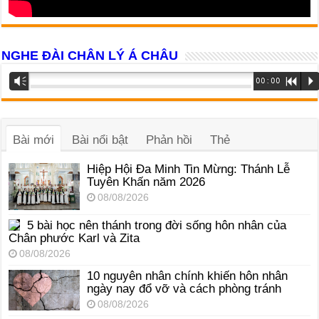
NGHE ĐÀI CHÂN LÝ Á CHÂU
Trình
Vm
00:00
R
P
phát
âm
thanh
Bài mới
Bài nổi bật
Phản hồi
Thẻ
Hiệp Hội Đa Minh Tin Mừng: Thánh Lễ
Tuyên Khấn năm 2026
08/08/2026
5 bài học nên thánh trong đời sống hôn nhân của
Chân phước Karl và Zita
08/08/2026
10 nguyên nhân chính khiến hôn nhân
ngày nay đổ vỡ và cách phòng tránh
08/08/2026