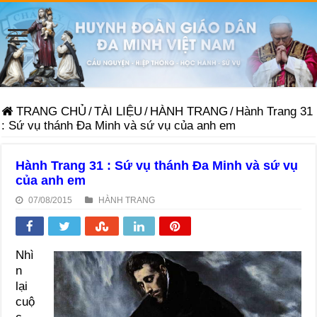
TRANG CHỦ
/
TÀI LIỆU
/
HÀNH TRANG
/
Hành Trang 31
: Sứ vụ thánh Đa Minh và sứ vụ của anh em
Hành Trang 31 : Sứ vụ thánh Đa Minh và sứ vụ
của anh em
07/08/2015
HÀNH TRANG
Nhì
n
lại
cuộ