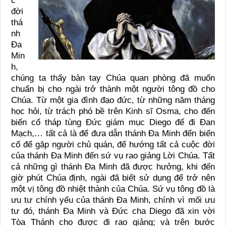
c
đời
thá
nh
Ða
Min
h,
chúng ta thấy bàn tay Chúa quan phòng đã muốn
chuẩn bị cho ngài trở thành một người tông đồ cho
Chúa. Từ một gia đình đạo đức, từ những năm tháng
học hỏi, từ trách phó bề trên Kinh sĩ Osma, cho đến
biến cố tháp tùng Ðức giám mục Diego để đi Ðan
Mạch,… tất cả là để đưa dẫn thánh Ða Minh đến biến
cố để gặp người chủ quán, để hướng tất cả cuộc đời
của thánh Ða Minh đến sứ vụ rao giảng Lời Chúa. Tất
cả những gì thánh Ða Minh đã được hưởng, khi đến
giờ phút Chúa định, ngài đã biết sử dụng để trở nên
một vị tông đồ nhiệt thành của Chúa. Sứ vụ tông đồ là
ưu tư chính yếu của thánh Ða Minh, chính vì mối ưu
tư đó, thánh Ða Minh và Ðức cha Diego đã xin vời
Tòa Thánh cho được đi rao giảng; và trên bước