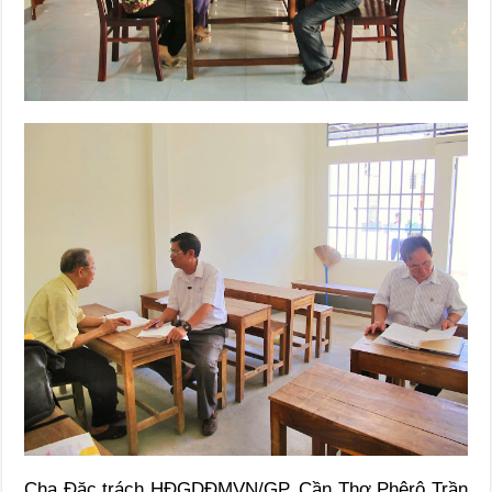
Cha Đặc trách HĐGDĐMVN/GP. Cần Thơ Phêrô Trần