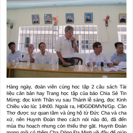
Hàng ngày, đoàn viên cùng học tập 2 câu sách Tài
liệu căn bản hay Trang học tập của báo Chia Sẻ Tin
Mừng; đọc kinh Thần vụ sau Thánh lễ sáng, đọc Kinh
Chiều vào lúc 14h00. Ngoài ra, HĐGDĐMVN/Gp. Cần
Thơ được sự quan tâm và ủng hộ từ Đức Cha và cha
xứ, nên Huynh Đoàn theo cách nói nào đó, đã đến
mùa thu hoạch nhưng còn thiếu thợ gặt. Huynh Đoàn
mong mỏi có thêm Cha Dòng Đa Minh về đây để giúp