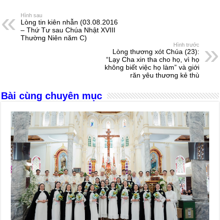
e
e
s
a
e
Hình sau
Lòng tin kiên nhẫn (03.08.2016
b
n
A
d
– Thứ Tư sau Chúa Nhật XVIII
Thường Niên năm C)
o
g
p
s
Hình trước
Lòng thương xót Chúa (23):
o
er
p
“Lạy Cha xin tha cho họ, vì họ
không biết việc họ làm” và giới
k
răn yêu thương kẻ thù
Bài cùng chuyên mục