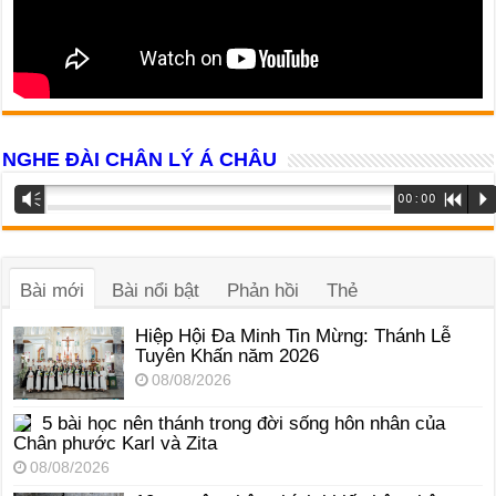
NGHE ĐÀI CHÂN LÝ Á CHÂU
Trình
Vm
00:00
R
P
phát
âm
thanh
Bài mới
Bài nổi bật
Phản hồi
Thẻ
Hiệp Hội Đa Minh Tin Mừng: Thánh Lễ
Tuyên Khấn năm 2026
08/08/2026
5 bài học nên thánh trong đời sống hôn nhân của
Chân phước Karl và Zita
08/08/2026