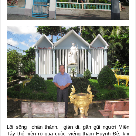
Lối sống chân thành, giản dị, gần gũi người Miền
Tây thể hiện rõ qua cuộc viếng thăm Huynh Đệ, khi