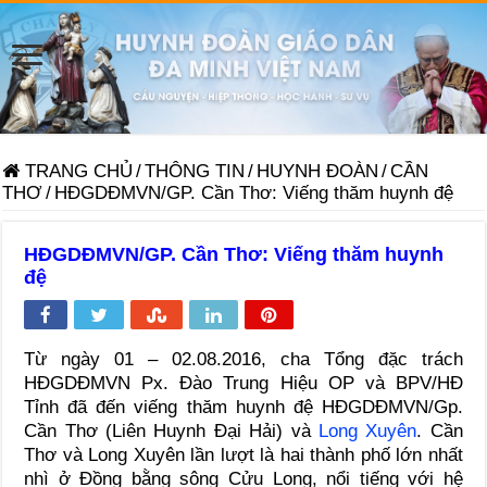
TRANG CHỦ
/
THÔNG TIN
/
HUYNH ĐOÀN
/
CẦN
THƠ
/
HĐGDĐMVN/GP. Cần Thơ: Viếng thăm huynh đệ
HĐGDĐMVN/GP. Cần Thơ: Viếng thăm huynh
đệ
Từ ngày 01 – 02.08.2016, cha Tổng đặc trách
HĐGDĐMVN Px. Đào Trung Hiệu OP và BPV/HĐ
Tỉnh đã đến viếng thăm huynh đệ HĐGDĐMVN/Gp.
Cần Thơ (Liên Huynh Đại Hải) và
Long Xuyên
. Cần
Thơ và Long Xuyên lần lượt là hai thành phố lớn nhất
nhì ở Đồng bằng sông Cửu Long, nổi tiếng với hệ