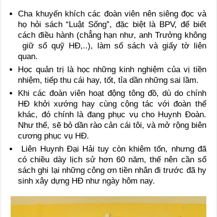
Cha khuyến khích các đoàn viên nên siêng đọc và
họ hỏi sách “Luật Sống”, đặc biệt là BPV, để biết
cách điều hành (chẳng hạn như, anh Trưởng không
giữ sổ quỹ HĐ,..), làm sổ sách và giấy tờ liên
quan.
Học quản trị là học những kinh nghiệm của vị tiền
nhiệm, tiếp thu cái hay, tốt, tỉa dần những sai lầm.
Khi các đoàn viên hoạt động tông đồ, dù do chính
HĐ khởi xướng hay cùng cộng tác với đoàn thể
khác, đó chính là đang phục vụ cho Huynh Đoàn.
Như thế, sẽ bỏ dần rào cản cái tôi, và mở rộng biên
cương phục vụ HĐ.
Liên Huynh Đại Hải tuy còn khiêm tốn, nhưng đã
có chiều dày lịch sử hơn 60 năm, thế nên cần sổ
sách ghi lại những công ơn tiền nhân đi trước đã hy
sinh xây dựng HĐ như ngày hôm nay.