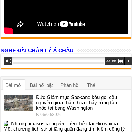
NGHE ĐÀI CHÂN LÝ Á CHÂU
Trình
Vm
00:00
R
P
phát
âm
thanh
Bài mới
Bài nổi bật
Phản hồi
Thẻ
Đức Giám mục Spokane kêu gọi cầu
nguyện giữa thảm họa cháy rừng tàn
khốc tại bang Washington
06/08/2026
Những hibakusha người Triều Tiên tại Hiroshima:
Một chương lịch sử bị lãng quên đang tìm kiếm công lý