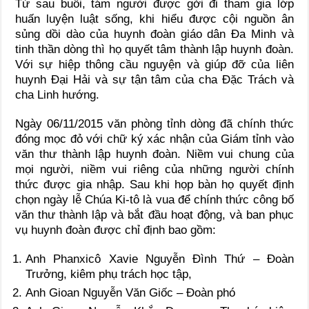
Từ sau buổi, tám người được gởi đi tham gia lớp
huấn luyện luật sống, khi hiểu được cội nguồn ân
sủng dồi dào của huynh đoàn giáo dân Đa Minh và
tinh thần dòng thì họ quyết tâm thành lập huynh đoàn.
Với sự hiệp thông cầu nguyện và giúp đỡ của liên
huynh Đại Hải và sự tận tâm của cha Đặc Trách và
cha Linh hướng.
Ngày 06/11/2015 văn phòng tỉnh dòng đã chính thức
đóng mọc đỏ với chữ ký xác nhận của Giám tỉnh vào
văn thư thành lập huynh đoàn. Niềm vui chung của
mọi người, niềm vui riêng của những người chính
thức được gia nhập. Sau khi họp bàn họ quyết định
chọn ngày lễ Chúa Ki-tô là vua để chính thức công bố
văn thư thành lập và bắt đầu hoạt động, và ban phục
vụ huynh đoàn được chỉ định bao gồm:
Anh Phanxicô Xavie Nguyễn Đình Thứ – Đoàn
Trưởng, kiêm phụ trách học tập,
Anh Gioan Nguyễn Văn Giốc – Đoàn phó