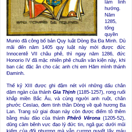
làm linh
hướng.
Năm
1285,
tổng
quyền
Munio đã công bố bản Quy luật Dòng Ba Đa Minh. Dù
mãi đến năm 1405 quy luật này mới được đức
Innocentê VII châu phê, thì ngay năm 1286, đức
Honorio IV đã mặc nhiên phê chuẩn văn kiện này, khi
ban các đặc ân cho các anh chị em Hãm mình thánh
Đaminh.
Thế kỷ XIII được ghi đậm nét với những dấu chân
dặm ngàn của thánh
Gia Thịnh
(1185-1257), rong ruổi
khắp miền Bắc Âu, và cùng người anh ruột, chân
phước Ceslao, đem tinh thần Dòng về quê hương Ba
Lan. Trang sử giai đoạn này còn được điểm tô thêm
bằng máu đào của thánh
Phêrô Vêrona
(1205-52),
dũng cảm bênh vực đạo lý đức tin, ngã gục dưới mũi
kiếm của đối phương mà vẫn cương quyết lấy máu