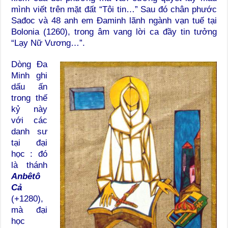
mình viết trên mặt đất “Tôi tin…” Sau đó chân phước
Sađoc và 48 anh em Đaminh lãnh ngành vạn tuế tại
Bolonia (1260), trong âm vang lời ca đầy tin tưởng
“Lạy Nữ Vương…”.
Dòng Đa
Minh ghi
dấu ấn
trong thế
kỷ này
với các
danh sư
tại đại
học : đó
là thánh
Anbêtô
Cả
(+1280),
mà đại
học