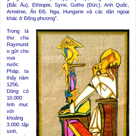
(Bắc Âu), Ethiopie, Syrie, Goths (Đức), Anh Quốc,
Arménie, Ấn Độ, Nga, Hungarie và các dân ngoại
khác ở Đông phương”.
Trong lá
thư cha
Raymund
o gửi cho
vua
nước
Pháp, ta
thấy năm
1256,
Dòng có
10.000
linh mục
với
khoảng
3.000 tập
sinh,