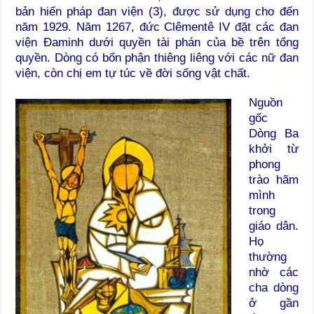
bản hiến pháp đan viện (3), được sử dụng cho đến
năm 1929. Năm 1267, đức Clêmentê IV đặt các đan
viện Đaminh dưới quyền tài phán của bề trên tổng
quyền. Dòng có bổn phận thiêng liêng với các nữ đan
viện, còn chị em tự túc về đời sống vật chất.
Nguồn
gốc
Dòng Ba
khởi từ
phong
trào hãm
mình
trong
giáo dân.
Họ
thường
nhờ các
cha dòng
ở gần