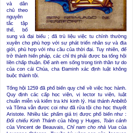
và dân
chủ theo
nguyên
tắc tập
thể, bổ
sung và đại biểu ; đã trù liệu việc tu chính thường
xuyên cho phù hợp với sự phát triển nhân sự và địa
giới, phù hợp với nhu cầu của thời đại. Tuy nhiên, để
trở thành hiến pháp, các chỉ thị phải được ba tổng hội
liền chấp thuận. Để anh em sống trong tinh thần tự do
của con cái Chúa, cha Đaminh xác định luật không
buộc thành tội.
Tổng hội 1259 đã phổ biến quy chế về việc học hành.
Quy định các cấp học viện, vị lector tu viện, luật
chuẩn miễn và kiểm tra khi kinh lý. Hai thánh Anbêtô
và Tôma vẫn được coi như đã rửa tội cho học thuyết
Aristote. Nhiều tác phẩm giá trị được phổ biến như :
Đối chiếu Kinh Thánh
của hồng y Huges,
Toàn cảnh
của Vincent de Beauvais,
Chỉ nam cho nhà Vua
của