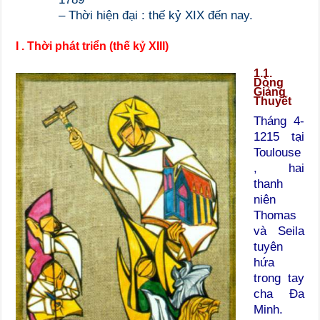
– Thời hiện đại : thế kỷ XIX đến nay.
I . Thời phát triển (thế kỷ XIII)
1.1.
Dòng
Giảng
Thuyết
Tháng 4-
1215 tại
Toulouse
, hai
thanh
niên
Thomas
và Seila
tuyên
hứa
trong tay
cha Đa
Minh.