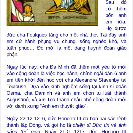
Sau đó
có thêm
bốn anh
em nữa.
Họ được
đức cha Foulques tặng cho một nhà thờ. Tại đây anh
em cử hành phụng vụ chung, sống nghèo khó, và
tuân phục… Đó mới là một dạng huynh đoàn giáo
phận.
Ngay lúc này, cha Đa Minh đã thêm một yếu tố mới
vào cộng đoàn là việc học hành, chính ngài dẫn 6 anh
em tiên khởi đến học với cha Alexandre Stavenby tại
Toulouse. Dựa vào kinh nghiệm sống tại kinh sĩ đoàn
Osma, cha Đaminh và anh em chọn tu luật thánh
Augustinô, và xin Tòa thánh châu phê cộng đoàn mới
với danh xưng “Anh em thuyết giáo”.
Ngày 22-12-1216, đức Honorio III đã ban hai sắc lệnh
thành lập Dòng, và gọi họ là
chiến sĩ Đức tin
và ánh
sáng thế gian
. Ngày 21-01-1217, đức Honorio III