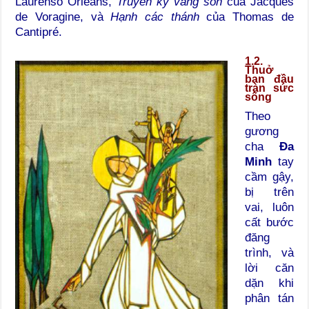
Laurenso Orleans,
Truyền kỳ vàng son
của Jacques
de Voragine, và
Hạnh các thánh
của Thomas de
Cantipré.
1.2.
Thuở
ban đầu
tràn sức
sống
Theo
gương
cha
Đa
Minh
tay
cầm gậy,
bị trên
vai, luôn
cất bước
đăng
trình, và
lời căn
dặn khi
phân tán