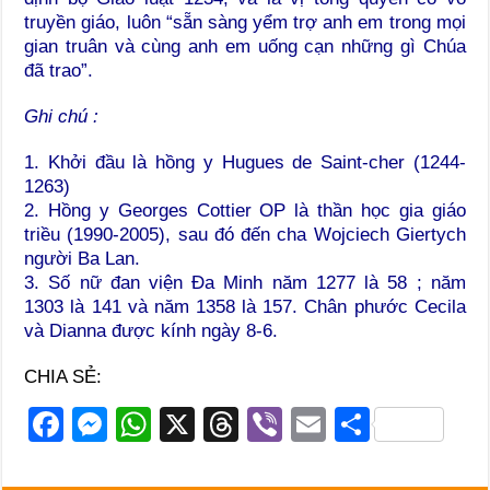
truyền giáo, luôn “sẵn sàng yểm trợ anh em trong mọi
gian truân và cùng anh em uống cạn những gì Chúa
đã trao”.
Ghi chú :
1. Khởi đầu là hồng y Hugues de Saint-cher (1244-
1263)
2. Hồng y Georges Cottier OP là thần học gia giáo
triều (1990-2005), sau đó đến cha Wojciech Giertych
người Ba Lan.
3. Số nữ đan viện Đa Minh năm 1277 là 58 ; năm
1303 là 141 và năm 1358 là 157. Chân phước Cecila
và Dianna được kính ngày 8-6.
CHIA SẺ:
F
M
W
X
T
Vi
E
S
a
e
h
hr
b
m
h