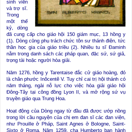
sinh viên
và trợ sĩ.
Trong
một thế
kỷ, dòng
đã cung cấp cho giáo hội 150 giám mục, 13 hồng y
(1). Dòng cũng phụ trách chức tôn sư thánh điện, tức
thần học gia của giáo triều (2). Nhiều tu sĩ Đaminh
nằm trong danh sách các pháp quan, đặc sứ, sứ giả,
trọng tài hoặc người hòa giải.
Năm 1276, hồng y Tarentaise đắc cử giáo hoàng, đó
là chân phước Inôcentê V. Tuy chỉ cai trị hội thánh có
năm tháng, ngài nỗ lực cho việc hòa giải giáo hội
Đông-Tây tại công đồng Lyon II, và mở rộng sứ vụ
truyền giáo qua Trung Hoa.
Hoạt động của Dòng ngay từ đầu đã được ướp nồng
trong lời cầu nguyện của chị em đan sĩ các đan viện,
như Prouille ở Pháp, Saint Agnes ở Bologne, Saint-
Sixto ở Roma
.
Năm 1259, cha Humberto ban hành