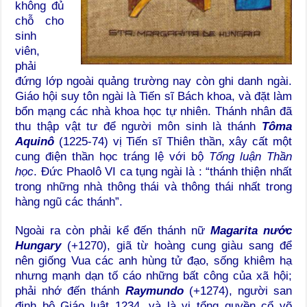
không đủ
chỗ cho
sinh
viên,
phải
đứng lớp ngoài quảng trường nay còn ghi danh ngài.
Giáo hội suy tôn ngài là Tiến sĩ Bách khoa, và đặt làm
bổn mạng các nhà khoa học tự nhiên. Thánh nhân đã
thu thập vật tư để người môn sinh là thánh
Tôma
Aquinô
(1225-74) vị Tiến sĩ Thiên thần, xây cất một
cung điện thần học tráng lệ với bộ
Tổng luận Thần
học
. Đức Phaolô VI ca tụng ngài là : “thánh thiện nhất
trong những nhà thông thái và thông thái nhất trong
hàng ngũ các thánh”.
Ngoài ra còn phải kể đến thánh nữ
Magarita
nước
Hungary
(+1270), giã từ hoàng cung giàu sang để
nên giống Vua các anh hùng tử đạo, sống khiêm hạ
nhưng mạnh dạn tố cáo những bất công của xã hội;
phải nhớ đến thánh
Raymundo
(+1274), người san
định bộ Giáo luật 1234, và là vị tổng quyền cổ võ