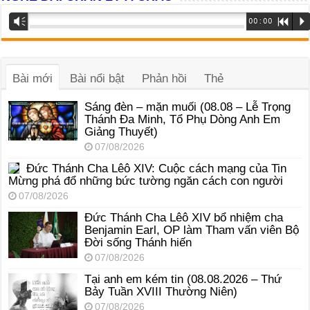
Trình
Vm
00:00
R
P
phát
âm
thanh
Bài mới
Bài nổi bật
Phản hồi
Thẻ
Sáng đèn – mặn muối (08.08 – Lễ Trọng
Thánh Đa Minh, Tổ Phụ Dòng Anh Em
Giảng Thuyết)
07/08/2026
Đức Thánh Cha Lêô XIV: Cuộc cách mạng của Tin
Mừng phá đổ những bức tường ngăn cách con người
07/08/2026
Đức Thánh Cha Lêô XIV bổ nhiệm cha
Benjamin Earl, OP làm Tham vấn viên Bộ
Đời sống Thánh hiến
07/08/2026
Tại anh em kém tin (08.08.2026 – Thứ
Bảy Tuần XVIII Thường Niên)
07/08/2026