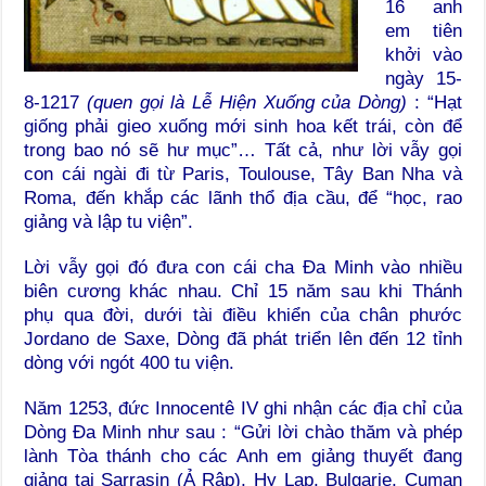
16 anh
em tiên
khởi vào
ngày 15-
8-1217
(quen gọi là Lễ Hiện Xuống của Dòng)
: “Hạt
giống phải gieo xuống mới sinh hoa kết trái, còn để
trong bao nó sẽ hư mục”… Tất cả, như lời vẫy gọi
con cái ngài đi từ Paris, Toulouse, Tây Ban Nha và
Roma, đến khắp các lãnh thổ địa cầu, để “học, rao
giảng và lập tu viện”.
Lời vẫy gọi đó đưa con cái cha Đa Minh vào nhiều
biên cương khác nhau. Chỉ 15 năm sau khi Thánh
phụ qua đời, dưới tài điều khiển của chân phước
Jordano de Saxe, Dòng đã phát triển lên đến 12 tỉnh
dòng với ngót 400 tu viện.
Năm 1253, đức Innocentê IV ghi nhận các địa chỉ của
Dòng Đa Minh như sau : “Gửi lời chào thăm và phép
lành Tòa thánh cho các Anh em giảng thuyết đang
giảng tại Sarrasin (Ả Rập), Hy Lạp, Bulgarie, Cuman