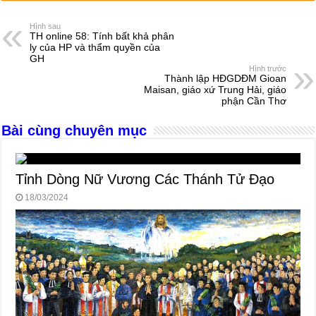
c
ss
at
e
er
ail
ar
e
e
s
a
e
Hình sau
TH online 58: Tính bất khả phân
b
n
A
d
ly của HP và thẩm quyền của
GH
o
g
p
s
Hình trước
Thành lập HĐGDĐM Gioan
o
er
p
Maisan, giáo xứ Trung Hải, giáo
phận Cần Thơ
k
Bài cùng chuyên mục
Tỉnh Dòng Nữ Vương Các Thánh Tử Đạo
18/03/2024