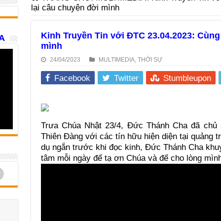
lại câu chuyện đời mình
Kinh Truyền Tin với ĐTC 23.04.2023: Cùng
A
mình
24/04/2023
MULTIMEDIA
,
THỜI SỰ
Facebook
Twitter
Stumbleupon
Trưa Chúa Nhật 23/4, Đức Thánh Cha đã chủ
Thiên Đàng với các tín hữu hiện diện tại quảng 
dụ ngắn trước khi đọc kinh, Đức Thánh Cha khuy
tâm mỗi ngày để tạ ơn Chúa và để cho lòng mìn
d