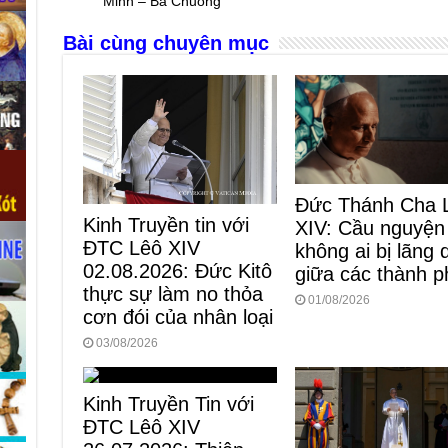
o
g
p
s
Minh – Ba Chuông
o
er
p
Bài cùng chuyên mục
k
Đức Thánh Cha 
Kinh Truyền tin với
XIV: Cầu nguyện
ĐTC Lêô XIV
không ai bị lãng
02.08.2026: Đức Kitô
giữa các thành p
thực sự làm no thỏa
01/08/2026
cơn đói của nhân loại
03/08/2026
Kinh Truyền Tin với
ĐTC Lêô XIV