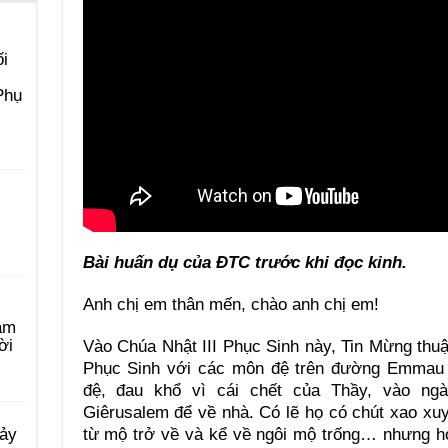
i
Phụ
Bài huấn dụ của ĐTC trước khi đọc kinh.
Anh chị em thân mến, chào anh chị em!
àm
ời
Vào Chúa Nhật III Phục Sinh này, Tin Mừng thu
Phục Sinh với các môn đệ trên đường Emmau (
đệ, đau khổ vì cái chết của Thầy, vào ngà
Giêrusalem để về nhà. Có lẽ họ có chút xao xu
từ mộ trở về và kể về ngôi mộ trống… nhưng họ
Bảy