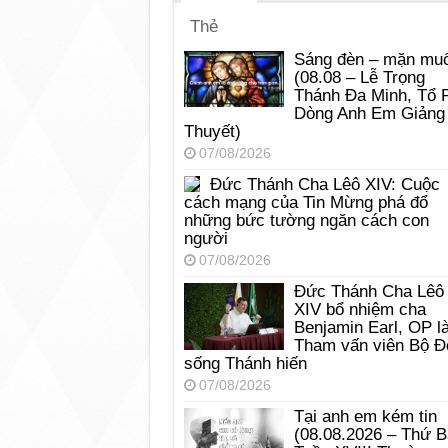
Thẻ
Sáng đèn – mặn muố
(08.08 – Lễ Trọng
Thánh Đa Minh, Tổ 
Dòng Anh Em Giảng
Thuyết)
07/08/2026
Đức Thánh Cha Lêô XIV: Cuộc
cách mạng của Tin Mừng phá đổ
những bức tường ngăn cách con
người
07/08/2026
Đức Thánh Cha Lêô
XIV bổ nhiệm cha
Benjamin Earl, OP l
Tham vấn viên Bộ Đ
sống Thánh hiến
07/08/2026
Tại anh em kém tin
(08.08.2026 – Thứ 