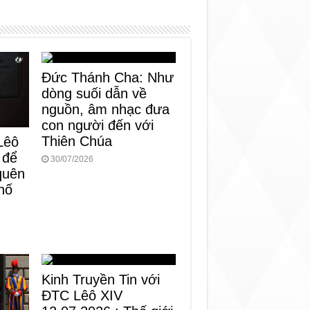
Đức Thánh Cha: Như
dòng suối dẫn về
nguồn, âm nhạc đưa
con người đến với
Thiên Chúa
Lêô
 để
30/07/2026
 quên
hố
Kinh Truyền Tin với
ĐTC Lêô XIV