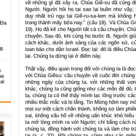
về những gì đã xảy ra, Chúa Giê-su đã cùng đ
Người. Người hỏi họ tại sao lại buồn như vậy, 
duy nhất trú ngụ tại Giê-ru-sa-lem mà không 
trong thành mấy bữa nay.” (câu 18). Và Chúa Giê
 Ða
19). Họ đã kể cho Người tất cả câu chuyện. Ch
chuyện. Sau đó, khi cùng họ bước đi, Người giú
cách khác, dưới ánh sáng của các ngôn sứ, củ
 8
loan báo cho dân Israel. Đọc lại: đó là điều Chú
lại. Chúng ta dừng lại ở điểm này.
Thật vậy, điều quan trọng đối với chúng ta là đọ
u
với Chúa Giêsu: câu chuyện về cuộc đời chúng t
ọa
ại
những ngày của chúng ta, với những thất vọn
khác, chúng ta cũng giống như các môn đệ đó, 
ta, chúng ta có thể thấy mình lạc lõng trước cá
nhiều thắc mắc và lo lắng. Tin Mừng hôm nay mờ
mọi sự một cách chân thành, không sợ làm phiề
sai, không xấu hổ về những uẩn khúc khó hiểu 
ta mở lòng mình ra với Người; chỉ bằng cách n
chúng ta, đồng hành với chúng ta và làm cho tr
lại (x. c. 32). Rồi chúng ta, cũng như các m