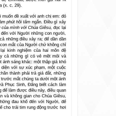
 (x. c. 29).
i muốn đề xuất với anh chị em: đó
 làm
phút hồi tâm
ngắn. Điều gì xảy
g của mình với Chúa Giêsu,
đọc lại
g đến với Người những con người,
 cả những điều xảy ra; để dần dần
 con mắt của Người chứ không chỉ
lại kinh nghiệm của hai môn đệ
y cả những gì có vẻ mệt mỏi và
t ánh sáng khác: một thập giá khó
i diện với sự xúc phạm, một cuộc
chân thành phải trả giá đắt, những
a trước mắt chúng ta dưới một ánh
à Phục Sinh, Đấng biết cách làm
g để làm được điều này, điều quan
ian và không gian cho Chúa Giêsu,
những đau khổ đến với Người, để
ể cho trái tim rung động trước hơi