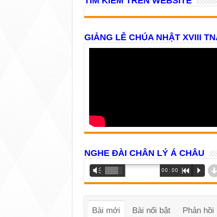
TÌM KIẾM TRÊN WEBSITE
GIẢNG LỄ CHÚA NHẬT XVIII TN
NGHE ĐÀI CHÂN LÝ Á CHÂU
Trình
Vm
00:00
R
P
phát
âm
thanh
Bài mới
Bài nổi bật
Phản hồi