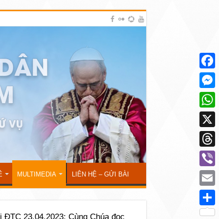
Face
Mess
What
X
Thre
Viber
Ẻ
MULTIMEDIA
LIÊN HỆ – GỬI BÀI
Emai
Shar
ới ĐTC 23.04.2023: Cùng Chúa đọc