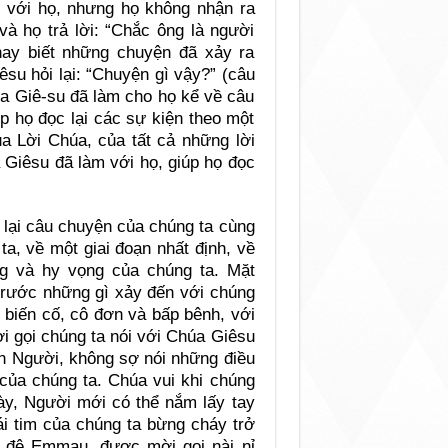
i với họ, nhưng họ không nhận ra
và họ trả lời: “Chắc ông là người
hay biết những chuyện đã xảy ra
su hỏi lại: “Chuyện gì vậy?” (câu
úa Giê-su đã làm cho họ kể về câu
p họ đọc lại các sự kiện theo một
a Lời Chúa, của tất cả những lời
a Giêsu đã làm với họ, giúp họ đọc
c lại câu chuyện của chúng ta cùng
a, về một giai đoạn nhất định, về
g và hy vọng của chúng ta. Mặt
trước những gì xảy đến với chúng
c biến cố, cô đơn và bấp bênh, với
i gọi chúng ta nói với Chúa Giêsu
n Người, không sợ nói những điều
của chúng ta. Chúa vui khi chúng
ày, Người mới có thể nắm lấy tay
ái tim của chúng ta bừng cháy trở
ôn đệ Emmau, được mời gọi nài nỉ