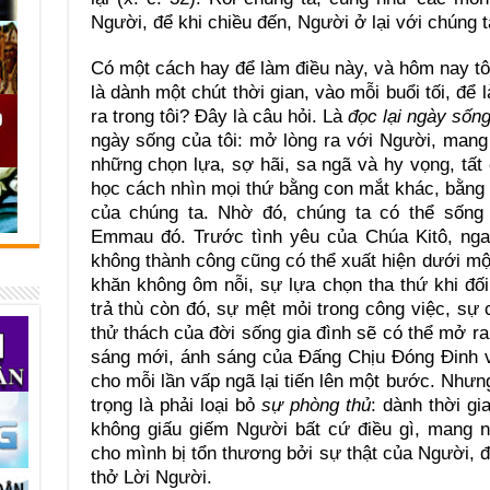
Người, để khi chiều đến, Người ở lại với chúng ta
Có một cách hay để làm điều này, và hôm nay tô
là dành một chút thời gian, vào mỗi buổi tối, để
ra trong tôi? Đây là câu hỏi. Là
đọc lại ngày sốn
ngày sống của tôi: mở lòng ra với Người, man
những chọn lựa, sợ hãi, sa ngã và hy vọng, tất
học cách nhìn mọi thứ bằng con mắt khác, bằng
của chúng ta. Nhờ đó, chúng ta có thể sống 
Emmau đó. Trước tình yêu của Chúa Kitô, nga
không thành công cũng có thể xuất hiện dưới mộ
khăn không ôm nỗi, sự lựa chọn tha thứ khi đố
trả thù còn đó, sự mệt mỏi trong công việc, sự 
thử thách của đời sống gia đình sẽ có thể mở r
sáng mới, ánh sáng của Đấng Chịu Đóng Đinh v
cho mỗi lần vấp ngã lại tiến lên một bước. Nhưn
trọng là phải loại bỏ
sự phòng thủ
: dành thời g
không giấu giếm Người bất cứ điều gì, mang 
cho mình bị tổn thương bởi sự thật của Người, đ
thở Lời Người.