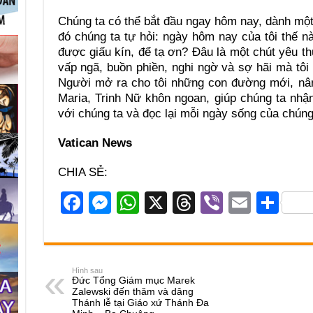
Chúng ta có thể bắt đầu ngay hôm nay, dành một 
đó chúng ta tự hỏi: ngày hôm nay của tôi thế n
được giấu kín, để tạ ơn? Đâu là một chút yêu t
vấp ngã, buồn phiền, nghi ngờ và sợ hãi mà tô
Người mở ra cho tôi những con đường mới, nâng
Maria, Trinh Nữ khôn ngoan, giúp chúng ta nh
với chúng ta và đọc lại mỗi ngày sống của chún
Vatican News
CHIA SẺ:
F
M
W
X
T
Vi
E
S
a
e
h
hr
b
m
h
c
ss
at
e
er
ail
ar
e
e
s
a
e
Hình sau
Đức Tổng Giám mục Marek
b
n
A
d
Zalewski đến thăm và dâng
Thánh lễ tại Giáo xứ Thánh Đa