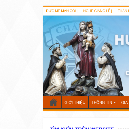
ĐỨC MẸ MÂN CÔI |
NGHE GIẢNG LỄ |
THẦN 
GIỚI THIỆU
THÔNG TIN
GIA