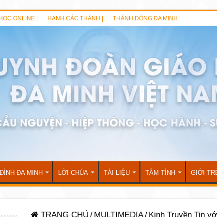
HỌC ONLINE |
HẠNH CÁC THÁNH |
THÁNH DÒNG ĐA MINH |
 ĐÌNH ĐA MINH
LỜI CHÚA
TÀI LIỆU
TÂM TÌNH
GIỚI TR
TRANG CHỦ
/
MULTIMEDIA
/
Kinh Truyền Tin v