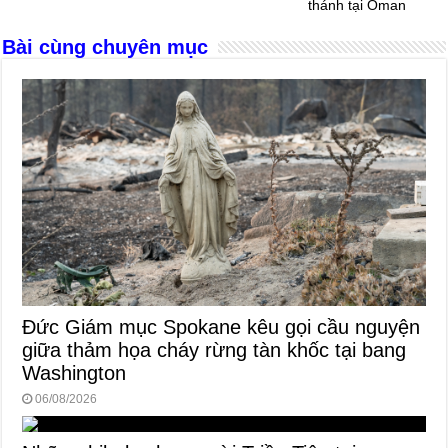
thánh tại Oman
o
er
p
Bài cùng chuyên mục
k
Đức Giám mục Spokane kêu gọi cầu nguyện
giữa thảm họa cháy rừng tàn khốc tại bang
Washington
06/08/2026