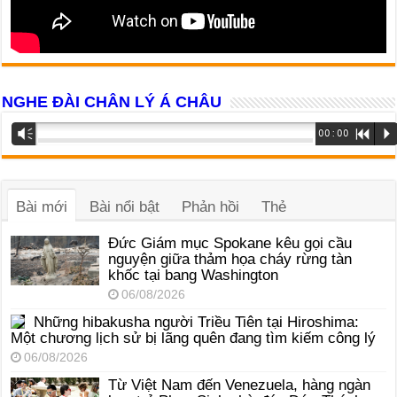
NGHE ĐÀI CHÂN LÝ Á CHÂU
Trình
Vm
00:00
R
P
phát
âm
thanh
Bài mới
Bài nổi bật
Phản hồi
Thẻ
Đức Giám mục Spokane kêu gọi cầu
nguyện giữa thảm họa cháy rừng tàn
khốc tại bang Washington
06/08/2026
Những hibakusha người Triều Tiên tại Hiroshima:
Một chương lịch sử bị lãng quên đang tìm kiếm công lý
06/08/2026
Từ Việt Nam đến Venezuela, hàng ngàn