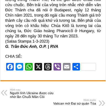
cứu chuộc. Bên trái của vòng tròn nhắc nhớ diễn văn
Đức Thánh cha đã nói ở Budapest, ngày 12 tháng
Chín năm 2021, trong đó ngài cầu mong Thánh giá trở
thành cây cầu nối quá khứ và tương lai. Bên phải của
vòng tròn có khẩu hiệu: Chúa Kitô là tương lai của
chúng ta, Đức Giáo hoàng Phanxicô ở Hungary, từ
ngày 28 đến ngày 30 tháng Tư năm 2023.
(Salaa Stampa 1-3-2023)
G. Trần Đức Anh, O.P. | RVA
CHIA SẺ:
F
M
W
X
T
Vi
E
S
a
e
h
hr
b
m
h
c
ss
at
e
er
ail
ar
e
e
s
a
e
Hình sau
Người lính Ukraine được cứu
b
n
A
d
nhờ lần Chuỗi Mân Côi
Hình trước
o
g
p
s
Vatican mở Đại sứ quán Tòa