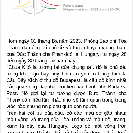
Hôm ngày 01 tháng Ba năm 2023, Phòng Báo chí Tòa
Thánh đã công bố chủ đề và logo chuyến viếng thăm
của Đức Thánh cha Phanxicô tại Hungary, từ ngày 28
đến ngày 30 tháng Tư năm nay.
“Chúa Kitô là tương lai của chúng ta”, đó là chủ đề,
trong khi logo hay huy hiệu có yếu tố trung tâm là
Cầu Dây Xích ở thủ đô Budapest, là cầu cổ kính nhất
bắc qua sông Danube, nối liền hai thành phố Buda và
Pest. Nó gợi lại tư tưởng được Đức Thánh cha
Phanxicô nhiều lần nhắc nhớ về tầm quan trọng trong
việc bắc những nhịp cầu giữa con người.
Trên hai cột trụ của cầu, có các màu cờ gặp nhau:
màu vàng và trắng của Tòa Thánh và màu đỏ, trắng,
xanh lá cây của Hungary. Logo có một vòng tròn
tượng trưng Thánh Thể, và thế giới được Chúa Kitô