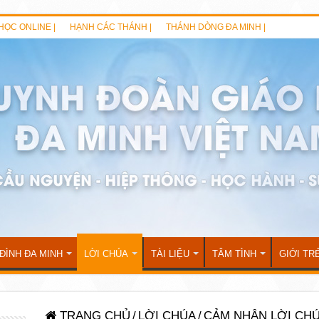
HỌC ONLINE |
HẠNH CÁC THÁNH |
THÁNH DÒNG ĐA MINH |
 ĐÌNH ĐA MINH
LỜI CHÚA
TÀI LIỆU
TÂM TÌNH
GIỚI TR
TRANG CHỦ
/
LỜI CHÚA
/
CẢM NHẬN LỜI CH