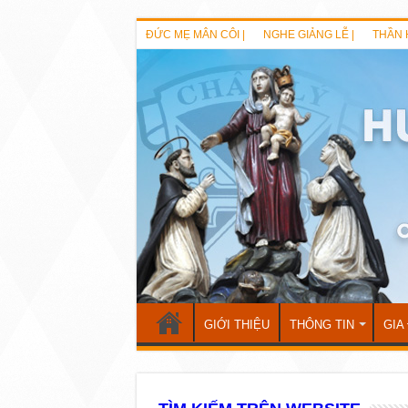
ĐỨC MẸ MÂN CÔI |
NGHE GIẢNG LỄ |
THẦN 
GIỚI THIỆU
THÔNG TIN
GIA