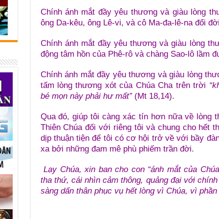
Chính ánh mắt đầy yêu thương và giàu lòng th
ông Da-kêu, ông Lê-vi, và cô Ma-đa-lê-na đổi đời
Chính ánh mắt đầy yêu thương và giàu lòng th
động tâm hồn của Phê-rô và chàng Sao-lô lầm đư
Chính ánh mắt đầy yêu thương và giàu lòng thư
tấm lòng thương xót của Chúa Cha trên trời
“k
bé mọn này phải hư mất”
(Mt 18,14).
Qua đó, giúp tôi càng xác tín hơn nữa về lòng
Thiên Chúa đối với riêng tôi và chung cho hết 
dịp thuận tiện để tôi có cơ hội trở về với bầy đ
xa bởi những đam mê phù phiếm trần đời.
Lạy Chúa, xin ban cho con “ánh mắt của Chúa
tha thứ, cái nhìn cảm thông, quảng đại với chín
sàng dấn thân phục vụ hết lòng vì Chúa, vì phần 