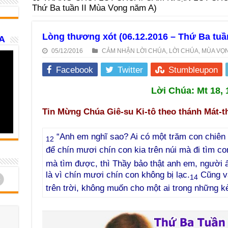
Thứ Ba tuần II Mùa Vọng năm A)
Lòng thương xót (06.12.2016 – Thứ Ba tu
A
05/12/2016
CẢM NHẬN LỜI CHÚA
,
LỜI CHÚA
,
MÙA VỌ
Facebook
Twitter
Stumbleupon
Lời Chúa: Mt 18, 
Tin Mừng Chúa Giê-su Ki-tô theo thánh Mát-t
“Anh em nghĩ sao? Ai có một trăm con chiên 
12
để chín mươi chín con kia trên núi mà đi tìm co
mà tìm được, thì Thầy bảo thật anh em, người 
là vì chín mươi chín con không bị lạc.
Cũng v
d
14
trên trời, không muốn cho một ai trong những 