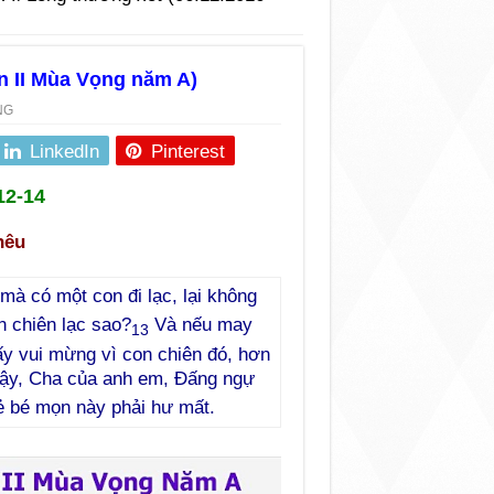
ần II Mùa Vọng năm A)
NG
LinkedIn
Pinterest
12-14
hêu
mà có một con đi lạc, lại không
n chiên lạc sao?
Và nếu may
13
ấy vui mừng vì con chiên đó, hơn
ậy, Cha của anh em, Đấng ngự
kẻ bé mọn này phải hư mất.