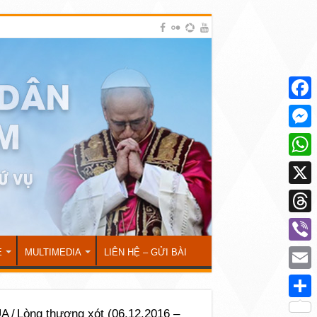
Face
Mess
What
X
Thre
Viber
Ẻ
MULTIMEDIA
LIÊN HỆ – GỬI BÀI
Emai
Shar
ÚA
/
Lòng thương xót (06.12.2016 –