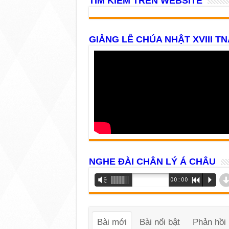
TÌM KIẾM TRÊN WEBSITE
GIẢNG LỄ CHÚA NHẬT XVIII TN
NGHE ĐÀI CHÂN LÝ Á CHÂU
Trình
Vm
00:00
R
P
phát
âm
thanh
Bài mới
Bài nổi bật
Phản hồi