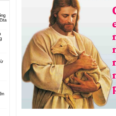
ống
Zita
n
g
Từ
ên