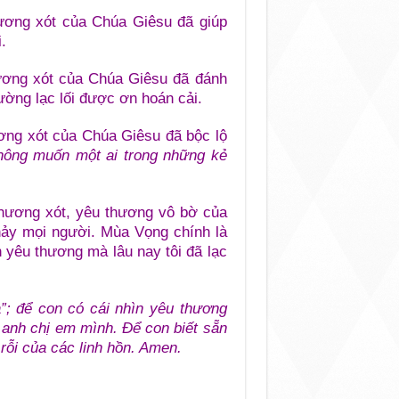
ương xót của Chúa Giêsu đã giúp
.
ương xót của Chúa Giêsu đã đánh
ờng lạc lối được ơn hoán cải.
ơng xót của Chúa Giêsu đã bộc lộ
hông muốn một ai trong những kẻ
 thương xót, yêu thương vô bờ của
thảy mọi người. Mùa Vọng chính là
àn yêu thương mà lâu nay tôi đã lạc
”; để con có cái nhìn yêu thương
h anh chị em mình. Để con biết sẵn
rỗi của các linh hồn. Amen.