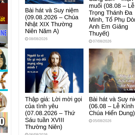
muối (08.08 – Lễ
Bài hát và Suy niệm
Trọng Thánh Đa
(09.08.2026 – Chúa
Minh, Tổ Phụ Dò
Nhật XIX Thường
Anh Em Giảng
Niên Năm A)
Thuyết)
08/08/2026
07/08/2026
Bài hát và Suy n
Thập giá: Lời mời gọi
(06.08 – Lễ Kính
của tình yêu
Chúa Hiển Dung
(07.08.2026 – Thứ
Sáu tuần XVIII
05/08/2026
Thường Niên)
06/08/2026