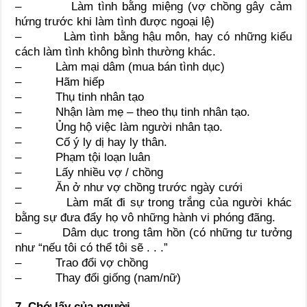
– Làm tình bằng miệng (vợ chồng gây cảm
hứng trước khi làm tình được ngoại lệ)
– Làm tình bằng hậu môn, hay có những kiểu
cách làm tình không bình thường khác.
– Làm mại dâm (mua bán tình dục)
– Hãm hiếp
– Thụ tinh nhân tạo
– Nhận làm mẹ – theo thụ tinh nhân tạo.
– Ủng hộ việc làm người nhân tạo.
– Cố ý ly dị hay ly thân.
– Phạm tội loạn luân
– Lấy nhiều vợ / chồng
– Ăn ở như vợ chồng trước ngày cưới
– Làm mất đi sự trong trắng của người khác
bằng sự đưa đẩy họ vô những hành vi phóng đãng.
– Dâm dục trong tâm hồn (có những tư tưởng
như “nếu tôi có thể tôi sẽ . . .”
– Trao đổi vợ chồng
– Thay đổi giống (nam/nữ)
7. Chớ lấy của người