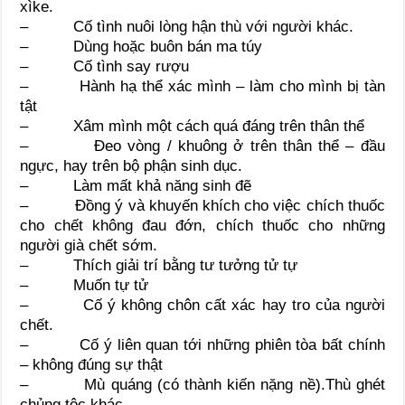
xìke.
– Cố tình nuôi lòng hận thù với người khác.
– Dùng hoặc buôn bán ma túy
– Cố tình say rượu
– Hành hạ thể xác mình – làm cho mình bị tàn
tật
– Xâm mình một cách quá đáng trên thân thể
– Đeo vòng / khuông ở trên thân thể – đầu
ngực, hay trên bộ phận sinh dục.
– Làm mất khả năng sinh đẽ
– Đồng ý và khuyến khích cho việc chích thuốc
cho chết không đau đớn, chích thuốc cho những
người già chết sớm.
– Thích giải trí bằng tư tưởng tử tự
– Muốn tự tử
– Cố ý không chôn cất xác hay tro của người
chết.
– Cố ý liên quan tới những phiên tòa bất chính
– không đúng sự thật
– Mù quáng (có thành kiến nặng nề).Thù ghét
chủng tộc khác.