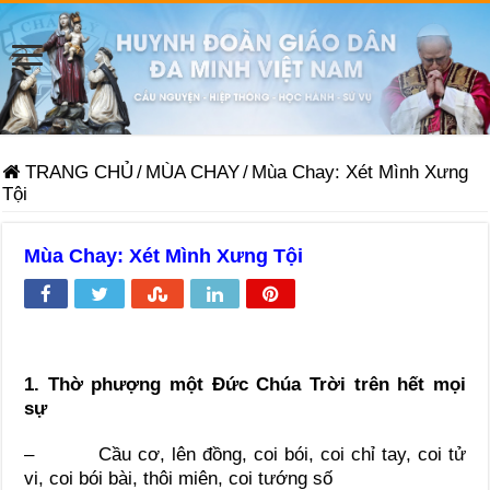
TRANG CHỦ
/
MÙA CHAY
/
Mùa Chay: Xét Mình Xưng
Tội
Mùa Chay: Xét Mình Xưng Tội
1. Thờ phượng một Đức Chúa Trời trên hết mọi
sự
– Cầu cơ, lên đồng, coi bói, coi chỉ tay, coi tử
vi, coi bói bài, thôi miên, coi tướng số