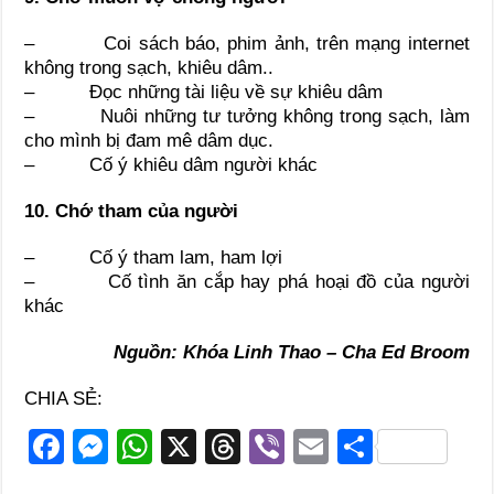
– Coi sách báo, phim ảnh, trên mạng internet
không trong sạch, khiêu dâm..
– Đọc những tài liệu về sự khiêu dâm
– Nuôi những tư tưởng không trong sạch, làm
cho mình bị đam mê dâm dục.
– Cố ý khiêu dâm người khác
10. Chớ tham của người
– Cố ý tham lam, ham lợi
– Cố tình ăn cắp hay phá hoại đồ của người
khác
Nguồn: Khóa Linh Thao – Cha Ed Broom
CHIA SẺ:
F
M
W
X
T
Vi
E
S
a
e
h
hr
b
m
h