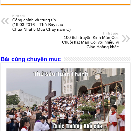
c
ss
at
e
er
ail
ar
e
e
s
a
e
Hình sau
Công chính và trung tín
b
n
A
d
(19.03.2016 – Thứ Bảy sau
Chúa Nhật 5 Mùa Chay năm C)
o
g
p
s
Hình trước
100 tích truyện Kinh Mân Côi:
o
er
p
Chuỗi hạt Mân Côi với nhiều vị
Giáo Hoàng khác
k
Bài cùng chuyên mục