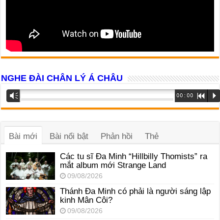
NGHE ĐÀI CHÂN LÝ Á CHÂU
Trình
Vm
00:00
R
P
phát
âm
thanh
Bài mới
Bài nổi bật
Phản hồi
Thẻ
Các tu sĩ Đa Minh “Hillbilly Thomists” ra
mắt album mới Strange Land
09/08/2026
Thánh Đa Minh có phải là người sáng lập
kinh Mân Côi?
09/08/2026