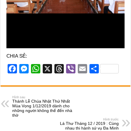
CHIA SẺ:
F
M
W
X
T
Vi
E
S
a
e
h
hr
b
m
h
c
ss
at
e
er
ail
ar
e
e
s
a
e
Hình sau
Thánh Lễ Chúa Nhật Thứ Nhất
b
n
A
d
Mùa Vọng 1/12/2019 dành cho
những người không thể đến nhà
o
g
p
s
thờ
Hình trước
o
er
p
Lá Thư Tháng 12 / 2019 : Cùng
nhau thi hành sứ vụ Đa Minh