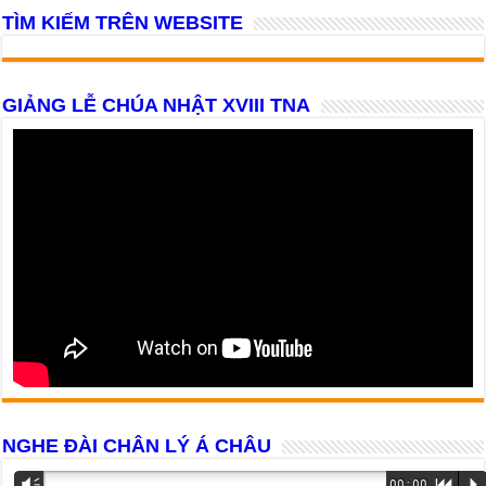
TÌM KIẾM TRÊN WEBSITE
GIẢNG LỄ CHÚA NHẬT XVIII TNA
NGHE ĐÀI CHÂN LÝ Á CHÂU
Trình
Vm
00:00
R
P