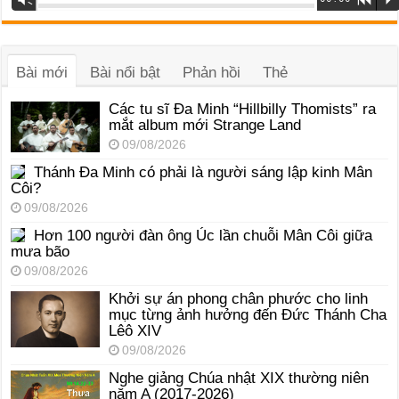
phát
âm
thanh
Bài mới
Bài nổi bật
Phản hồi
Thẻ
Các tu sĩ Đa Minh “Hillbilly Thomists” ra
mắt album mới Strange Land
09/08/2026
Thánh Đa Minh có phải là người sáng lập kinh Mân
Côi?
09/08/2026
Hơn 100 người đàn ông Úc lần chuỗi Mân Côi giữa
mưa bão
09/08/2026
Khởi sự án phong chân phước cho linh
mục từng ảnh hưởng đến Đức Thánh Cha
Lêô XIV
09/08/2026
Nghe giảng Chúa nhật XIX thường niên
năm A (2017-2026)