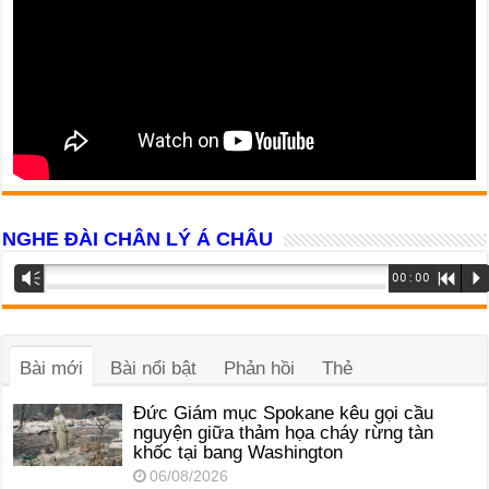
NGHE ĐÀI CHÂN LÝ Á CHÂU
Trình
Vm
00:00
R
P
phát
âm
thanh
Bài mới
Bài nổi bật
Phản hồi
Thẻ
Đức Giám mục Spokane kêu gọi cầu
nguyện giữa thảm họa cháy rừng tàn
khốc tại bang Washington
06/08/2026