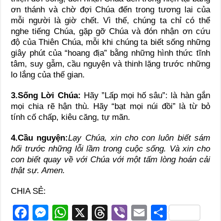
ơn thánh và chờ đợi Chúa đến trong tương lai của
mỗi người là giờ chết. Vì thế, chúng ta chỉ có thể
nghe tiếng Chúa, gặp gỡ Chúa và đón nhận ơn cứu
độ của Thiên Chúa, mỗi khi chúng ta biết sống những
giây phút của “hoang địa” bằng những hình thức tĩnh
tâm, suy gẫm, cầu nguyện và thinh lặng trước những
lo lắng của thế gian.
3.Sống Lời Chúa:
Hãy ”Lấp mọi hố sâu”: là hàn gắn
mọi chia rẽ hận thù. Hãy “bạt mọi núi đồi” là từ bỏ
tính cố chấp, kiêu căng, tự mãn.
4.Cầu nguyện:
Lạy Chúa, xin cho con luôn biết sám
hối trước những lỗi lầm trong cuộc sống. Và xin cho
con biết quay về với Chúa với một tấm lòng hoán cải
thật sự. Amen.
CHIA SẺ:
F
M
W
X
T
Vi
E
S