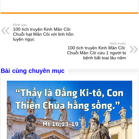
a
e
h
hr
b
m
h
c
ss
at
e
er
ail
ar
e
e
s
a
e
Hình sau
100 tích truyện Kinh Mân Côi:
b
n
A
d
Chuỗi hạt Mân Côi với linh hồn
luyện ngục
o
g
p
s
Hình trước
100 tích truyện Kinh Mân Côi:
o
er
p
Chuỗi Mân Côi cứu 1 người bị
bệnh bất toại lâu năm
k
Bài cùng chuyên mục