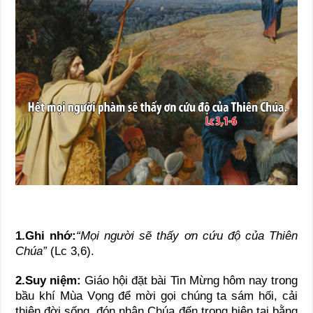
1.Ghi nhớ:
“Mọi người sẽ thấy ơn cứu độ của Thiên
Chúa”
(Lc 3,6).
2.Suy niệm:
Giáo hội đặt bài Tin Mừng hôm nay trong
bầu khí Mùa Vọng để mời gọi chúng ta sám hối, cải
thiện đời sống, đón nhận Chúa đến trong hiện tại bằng