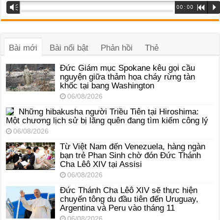
Trình
Vm
00:00
R
P
phát
âm
thanh
Bài mới
Bài nổi bật
Phản hồi
Thẻ
Đức Giám mục Spokane kêu gọi cầu
nguyện giữa thảm họa cháy rừng tàn
khốc tại bang Washington
06/08/2026
Những hibakusha người Triều Tiên tại Hiroshima:
Một chương lịch sử bị lãng quên đang tìm kiếm công lý
06/08/2026
Từ Việt Nam đến Venezuela, hàng ngàn
bạn trẻ Phan Sinh chờ đón Đức Thánh
Cha Lêô XIV tại Assisi
06/08/2026
Đức Thánh Cha Lêô XIV sẽ thực hiện
chuyến tông du đầu tiên đến Uruguay,
Argentina và Peru vào tháng 11
06/08/2026