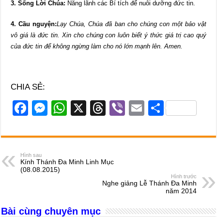
3. Sống Lời Chúa:
Năng lãnh các Bí tích để nuôi dưỡng đức tin.
4. Cầu nguyện:
Lạy Chúa, Chúa đã ban cho chúng con một bảo vật
vô giá là đức tin. Xin cho chúng con luôn biết ý thức giá trị cao quý
của đức tin để không ngừng làm cho nó lớn mạnh lên. Amen.
CHIA SẺ:
F
M
W
X
T
Vi
E
S
a
e
h
hr
b
m
h
c
ss
at
e
er
ail
ar
e
e
s
a
e
Hình sau
Kính Thánh Đa Minh Linh Mục
b
n
A
d
(08.08.2015)
Hình trước
o
g
p
s
Nghe giảng Lễ Thánh Đa Minh
năm 2014
o
er
p
Bài cùng chuyên mục
k