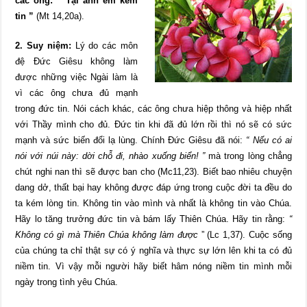
các ông: “ Tại anh em kém
tin ”
(Mt 14,20a).
2. Suy niệm:
Lý do các môn
đệ Đức Giêsu không làm
được những việc Ngài làm là
vì các ông chưa đủ mạnh
trong đức tin. Nói cách khác, các ông chưa hiệp thông và hiệp nhất
với Thầy mình cho đủ. Đức tin khi đã đủ lớn rồi thì nó sẽ có sức
mạnh và sức biến đổi lạ lùng. Chính Đức Giêsu đã nói:
“ Nếu có ai
nói với núi này: dời chỗ đi, nhào xuống biển! ”
mà trong lòng chẳng
chút nghi nan thì sẽ được ban cho (Mc11,23). Biết bao nhiêu chuyện
dang dở, thất bại hay không được đáp ứng trong cuộc đời ta đều do
ta kém lòng tin. Không tin vào mình và nhất là không tin vào Chúa.
Hãy lo tăng trưởng đức tin và bám lấy Thiên Chúa. Hãy tin rằng:
“
Không có gì mà Thiên Chúa không làm được
” (Lc 1,37). Cuộc sống
của chúng ta chỉ thật sự có ý nghĩa và thực sự lớn lên khi ta có đủ
niềm tin. Vì vậy mỗi người hãy biết hâm nóng niềm tin mình mỗi
ngày trong tình yêu Chúa.