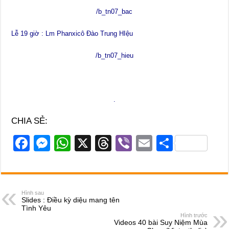
/b_tn07_bac
Lễ 19 giờ : Lm Phanxicô Đào Trung HIệu
/b_tn07_hieu
.
CHIA SẺ:
F
M
W
X
T
Vi
E
S
a
e
h
hr
b
m
h
c
ss
at
e
er
ail
ar
e
e
s
a
e
Hình sau
Slides : Điều kỳ diệu mang tên
b
n
A
d
Tình Yêu
Hình trước
o
g
p
s
Videos 40 bài Suy Niệm Mùa