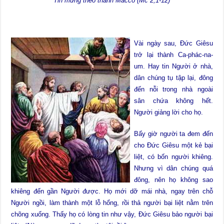
Tin mừng theo thánh Máccô (Mc 2,1-12)
Vài ngày sau, Đức Giêsu
trở lại thành Ca-phác-na-
um. Hay tin Người ở nhà,
dân chúng tụ tập lại, đông
đến nỗi trong nhà ngoài
sân chứa không hết.
Người giảng lời cho họ.
Bấy giờ người ta đem đến
cho Đức Giêsu một kẻ bại
liệt, có bốn người khiêng.
Nhưng vì dân chúng quá
đông, nên họ không sao
khiêng đến gần Người được. Họ mới dỡ mái nhà, ngay trên chỗ
Người ngồi, làm thành một lỗ hổng, rồi thả người bại liệt nằm trên
chõng xuống. Thấy họ có lòng tin như vậy, Đức Giêsu bảo người bại