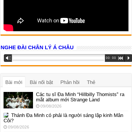
NGHE ĐÀI CHÂN LÝ Á CHÂU
Trình
Vm
00:00
R
P
phát
âm
thanh
Bài mới
Bài nổi bật
Phản hồi
Thẻ
Các tu sĩ Đa Minh “Hillbilly Thomists” ra
mắt album mới Strange Land
09/08/2026
Thánh Đa Minh có phải là người sáng lập kinh Mân
Côi?
09/08/2026