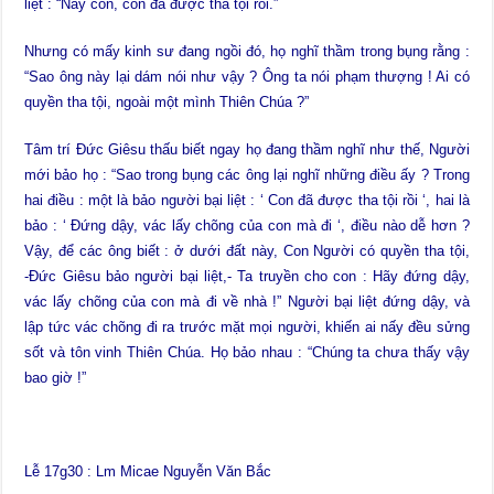
liệt : “Này con, con đã được tha tội rồi.”
Nhưng có mấy kinh sư đang ngồi đó, họ nghĩ thầm trong bụng rằng :
“Sao ông này lại dám nói như vậy ? Ông ta nói phạm thượng ! Ai có
quyền tha tội, ngoài một mình Thiên Chúa ?”
Tâm trí Đức Giêsu thấu biết ngay họ đang thầm nghĩ như thế, Người
mới bảo họ : “Sao trong bụng các ông lại nghĩ những điều ấy ? Trong
hai điều : một là bảo người bại liệt : ‘ Con đã được tha tội rồi ‘, hai là
bảo : ‘ Đứng dậy, vác lấy chõng của con mà đi ‘, điều nào dễ hơn ?
Vậy, để các ông biết : ở dưới đất này, Con Người có quyền tha tội,
-Đức Giêsu bảo người bại liệt,- Ta truyền cho con : Hãy đứng dậy,
vác lấy chõng của con mà đi về nhà !” Người bại liệt đứng dậy, và
lập tức vác chõng đi ra trước mặt mọi người, khiến ai nấy đều sửng
sốt và tôn vinh Thiên Chúa. Họ bảo nhau : “Chúng ta chưa thấy vậy
bao giờ !”
Lễ 17g30 : Lm Micae Nguyễn Văn Bắc