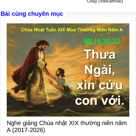
Chay (Vietcatholic)
o
er
p
Bài cùng chuyên mục
k
Nghe giảng Chúa nhật XIX thường niên năm
A (2017-2026)