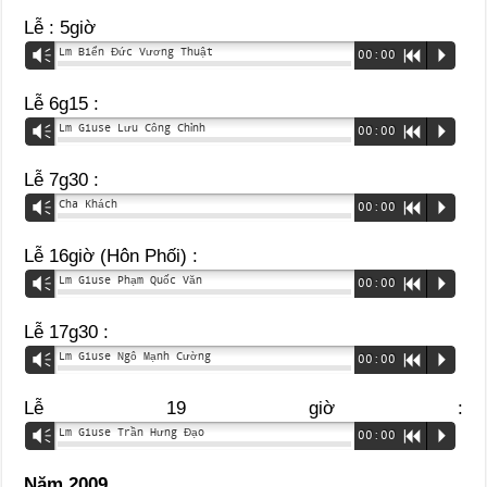
Lễ : 5giờ
Lm Biển Đức Vương Thuật
Vm
00:00
R
P
Lễ 6g15 :
Lm Giuse Lưu Công Chỉnh
Vm
00:00
R
P
Lễ 7g30 :
Cha Khách
Vm
00:00
R
P
Lễ 16giờ (Hôn Phối) :
Lm Giuse Phạm Quốc Văn
Vm
00:00
R
P
Lễ 17g30 :
Lm Giuse Ngô Mạnh Cường
Vm
00:00
R
P
Lễ 19 giờ :
Lm Giuse Trần Hưng Đạo
Vm
00:00
R
P
Năm 2009