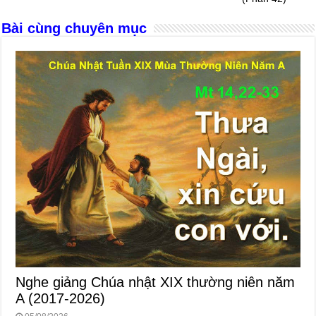
o
er
p
Bài cùng chuyên mục
k
Nghe giảng Chúa nhật XIX thường niên năm
A (2017-2026)