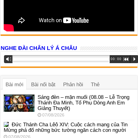
NGHE ĐÀI CHÂN LÝ Á CHÂU
Trình
Vm
00:00
R
P
phát
âm
thanh
Bài mới
Bài nổi bật
Phản hồi
Thẻ
Sáng đèn – mặn muối (08.08 – Lễ Trọng
Thánh Đa Minh, Tổ Phụ Dòng Anh Em
Giảng Thuyết)
07/08/2026
Đức Thánh Cha Lêô XIV: Cuộc cách mạng của Tin
Mừng phá đổ những bức tường ngăn cách con người
07/08/2026