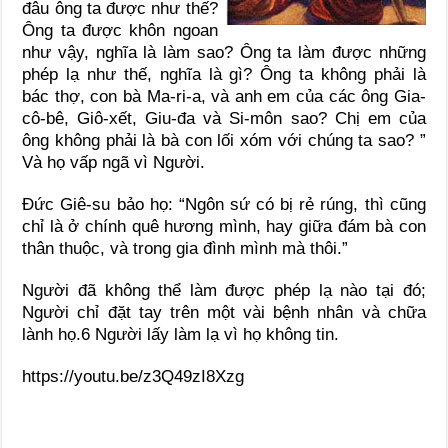
đâu ông ta được như thế?
Ông ta được khôn ngoan
như vậy, nghĩa là làm sao? Ông ta làm được những
phép lạ như thế, nghĩa là gì? Ông ta không phải là
bác thợ, con bà Ma-ri-a, và anh em của các ông Gia-
cô-bê, Giô-xết, Giu-đa và Si-môn sao? Chị em của
ông không phải là bà con lối xóm với chúng ta sao? ”
Và họ vấp ngã vì Người.
Đức Giê-su bảo họ: “Ngôn sứ có bị rẻ rúng, thì cũng
chỉ là ở chính quê hương mình, hay giữa đám bà con
thân thuộc, và trong gia đình mình mà thôi.”
Người đã không thể làm được phép lạ nào tại đó;
Người chỉ đặt tay trên một vài bệnh nhân và chữa
lành họ.6 Người lấy làm lạ vì họ không tin.
https://youtu.be/z3Q49zI8Xzg