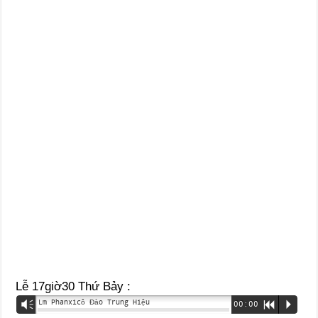
Lễ 17giờ30 Thứ Bảy :
Lm Phanxicô Đào Trung Hiệu
Vm
00:00
R
P