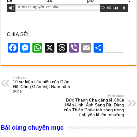
Lễ 19 giờ :
Lm Micae Nguyễn Văn Bắc
Vm
00:00
R
P
CHIA SẺ:
F
M
W
X
T
Vi
E
S
a
e
h
hr
b
m
h
c
ss
at
e
er
ail
ar
e
e
s
a
e
Hình sau
10 sự kiện tiêu biểu của Giáo
b
n
A
d
Hội Công Giáo Việt Nam năm
2018
o
g
p
s
Hình trước
Đức Thánh Cha dâng lễ Chúa
o
er
p
Hiển Linh: Ánh Sáng Dịu Dàng
của Thiên Chúa toả sáng trong
k
tình yêu khiêm nhường
Bài cùng chuyên mục