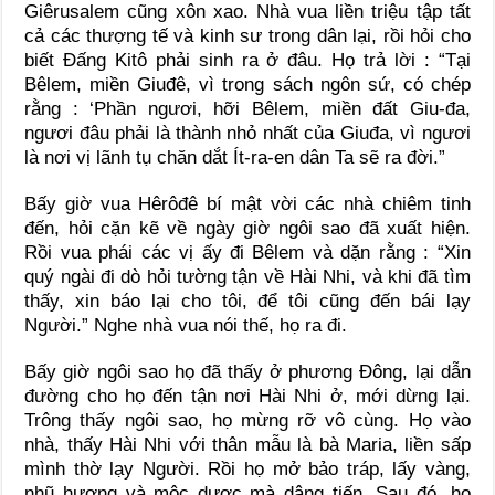
Giêrusalem cũng xôn xao. Nhà vua liền triệu tập tất
cả các thượng tế và kinh sư trong dân lại, rồi hỏi cho
biết Đấng Kitô phải sinh ra ở đâu. Họ trả lời : “Tại
Bêlem, miền Giuđê, vì trong sách ngôn sứ, có chép
rằng : ‘Phần ngươi, hỡi Bêlem, miền đất Giu-đa,
ngươi đâu phải là thành nhỏ nhất của Giuđa, vì ngươi
là nơi vị lãnh tụ chăn dắt Ít-ra-en dân Ta sẽ ra đời.”
Bấy giờ vua Hêrôđê bí mật vời các nhà chiêm tinh
đến, hỏi cặn kẽ về ngày giờ ngôi sao đã xuất hiện.
Rồi vua phái các vị ấy đi Bêlem và dặn rằng : “Xin
quý ngài đi dò hỏi tường tận về Hài Nhi, và khi đã tìm
thấy, xin báo lại cho tôi, để tôi cũng đến bái lạy
Người.” Nghe nhà vua nói thế, họ ra đi.
Bấy giờ ngôi sao họ đã thấy ở phương Đông, lại dẫn
đường cho họ đến tận nơi Hài Nhi ở, mới dừng lại.
Trông thấy ngôi sao, họ mừng rỡ vô cùng. Họ vào
nhà, thấy Hài Nhi với thân mẫu là bà Maria, liền sấp
mình thờ lạy Người. Rồi họ mở bảo tráp, lấy vàng,
nhũ hương và mộc dược mà dâng tiến. Sau đó, họ