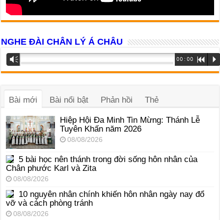
NGHE ĐÀI CHÂN LÝ Á CHÂU
Trình
Vm
00:00
R
P
phát
âm
thanh
Bài mới
Bài nổi bật
Phản hồi
Thẻ
Hiệp Hội Đa Minh Tin Mừng: Thánh Lễ
Tuyên Khấn năm 2026
08/08/2026
5 bài học nên thánh trong đời sống hôn nhân của
Chân phước Karl và Zita
08/08/2026
10 nguyên nhân chính khiến hôn nhân ngày nay đổ
vỡ và cách phòng tránh
08/08/2026