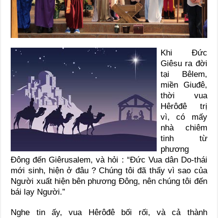
Khi Đức
Giêsu ra đời
tại Bêlem,
miền Giuđê,
thời vua
Hêrôđê trị
vì, có mấy
nhà chiêm
tinh từ
phương
Đông đến Giêrusalem, và hỏi : “Đức Vua dân Do-thái
mới sinh, hiện ở đâu ? Chúng tôi đã thấy vì sao của
Người xuất hiện bên phương Đông, nên chúng tôi đến
bái lạy Người.”
Nghe tin ấy, vua Hêrôđê bối rối, và cả thành