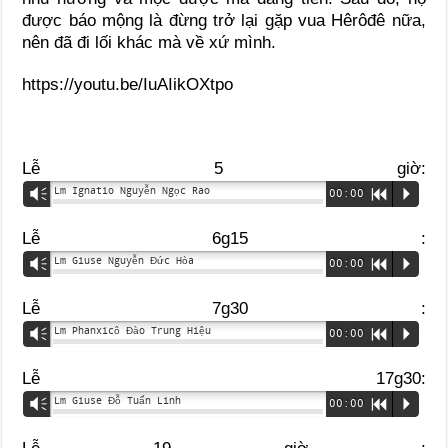
được báo mộng là đừng trở lại gặp vua Hêrôđê nữa,
nên đã đi lối khác mà về xứ mình.
https://youtu.be/IuAIikOXtpo
Lễ 5 giờ:
Lm Ignatio Nguyễn Ngọc Rao
Vm
00:00
R
P
Lễ 6g15 :
Lm Giuse Nguyễn Đức Hòa
Vm
00:00
R
P
Lễ 7g30 :
Lm Phanxicô Đào Trung Hiệu
Vm
00:00
R
P
Lễ 17g30:
Lm Giuse Đỗ Tuấn Linh
Vm
00:00
R
P