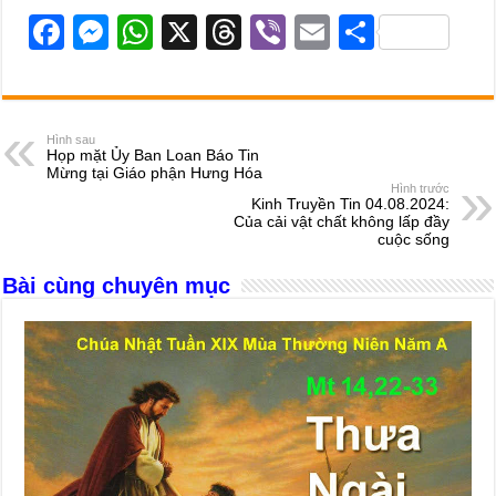
F
M
W
X
T
Vi
E
S
a
e
h
hr
b
m
h
c
ss
at
e
er
ail
ar
e
e
s
a
e
Hình sau
Họp mặt Ủy Ban Loan Báo Tin
b
n
A
d
Mừng tại Giáo phận Hưng Hóa
Hình trước
o
g
p
s
Kinh Truyền Tin 04.08.2024:
Của cải vật chất không lấp đầy
o
er
p
cuộc sống
k
Bài cùng chuyên mục