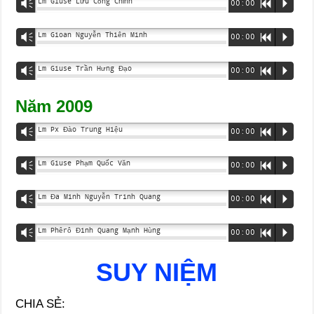
Lm Giuse Lưu Công Chỉnh
Vm
00:00
R
P
Lm Gioan Nguyễn Thiên Minh
Vm
00:00
R
P
Lm Giuse Trần Hưng Đạo
Vm
00:00
R
P
Năm 2009
Lm Px Đào Trung Hiệu
Vm
00:00
R
P
Lm Giuse Phạm Quốc Văn
Vm
00:00
R
P
Lm Đa Minh Nguyễn Trinh Quang
Vm
00:00
R
P
Lm Phêrô Đinh Quang Mạnh Hùng
Vm
00:00
R
P
SUY NIỆM
CHIA SẺ: