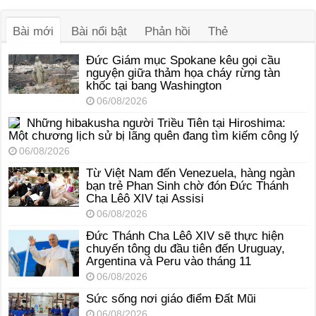
thanh
Bài mới
Bài nổi bật
Phản hồi
Thẻ
Đức Giám mục Spokane kêu gọi cầu
nguyện giữa thảm họa cháy rừng tàn
khốc tại bang Washington
06/08/2026
Những hibakusha người Triều Tiên tại Hiroshima:
Một chương lịch sử bị lãng quên đang tìm kiếm công lý
06/08/2026
Từ Việt Nam đến Venezuela, hàng ngàn
bạn trẻ Phan Sinh chờ đón Đức Thánh
Cha Lêô XIV tại Assisi
06/08/2026
Đức Thánh Cha Lêô XIV sẽ thực hiện
chuyến tông du đầu tiên đến Uruguay,
Argentina và Peru vào tháng 11
06/08/2026
Sức sống nơi giáo điểm Đất Mũi
06/08/2026