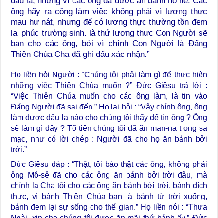
dấu lạ, nhưng vì các ông đã được ăn bánh no nê. Các
ông hãy ra công làm việc không phải vì lương thực
mau hư nát, nhưng để có lương thực thường tồn đem
lại phúc trường sinh, là thứ lương thực Con Người sẽ
ban cho các ông, bởi vì chính Con Người là Đấng
Thiên Chúa Cha đã ghi dấu xác nhận.”
Họ liền hỏi Người : “Chúng tôi phải làm gì để thực hiện
những việc Thiên Chúa muốn ?” Đức Giêsu trả lời :
“Việc Thiên Chúa muốn cho các ông làm, là tin vào
Đấng Người đã sai đến.” Họ lại hỏi : “Vậy chính ông, ông
làm được dấu lạ nào cho chúng tôi thấy để tin ông ? Ông
sẽ làm gì đây ? Tổ tiên chúng tôi đã ăn man-na trong sa
mạc, như có lời chép : Người đã cho họ ăn bánh bởi
trời.”
Đức Giêsu đáp : “Thật, tôi bảo thật các ông, không phải
ông Mô-sê đã cho các ông ăn bánh bởi trời đâu, mà
chính là Cha tôi cho các ông ăn bánh bởi trời, bánh đích
thực, vì bánh Thiên Chúa ban là bánh từ trời xuống,
bánh đem lại sự sống cho thế gian.” Họ liền nói : “Thưa
Ngài, xin cho chúng tôi được ăn mãi thứ bánh ấy.” Đức