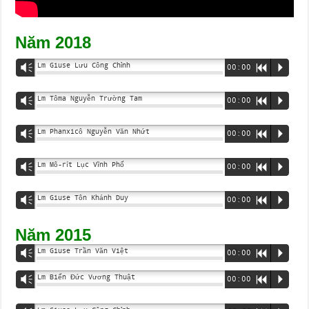
Năm 2018
Lm Giuse Lưu Công Chỉnh
Vm
00:00
R
P
Lm Tôma Nguyễn Trường Tam
Vm
00:00
R
P
Lm Phanxicô Nguyễn Văn Nhứt
Vm
00:00
R
P
Lm Mô-rít Lục Vĩnh Phố
Vm
00:00
R
P
Lm Giuse Tôn Khánh Duy
Vm
00:00
R
P
Năm 2015
Lm Giuse Trần Văn Việt
Vm
00:00
R
P
Lm Biển Đức Vương Thuật
Vm
00:00
R
P