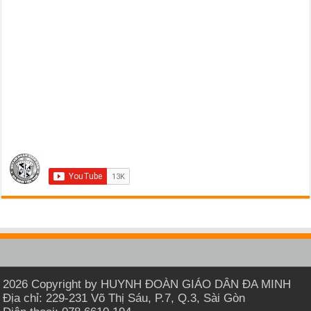
2026 Copyright by HUYNH ĐOÀN GIÁO DÂN ĐA MINH
Địa chỉ: 229-231 Võ Thị Sáu, P.7, Q.3, Sài Gòn