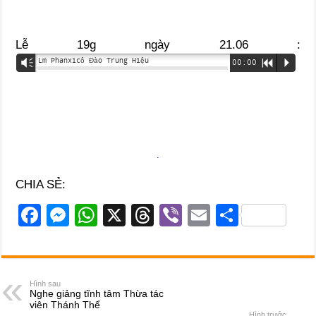
Lễ 19g ngày 21.06 :
Lm Phanxicô Đào Trung Hiệu
Vm
00:00
R
P
.
CHIA SẺ:
F
M
W
X
T
Vi
E
S
a
e
h
hr
b
m
h
c
ss
at
e
er
ail
ar
e
e
s
a
e
Hình sau
Nghe giảng tĩnh tâm Thừa tác
b
n
A
d
viên Thánh Thể
Hình trước