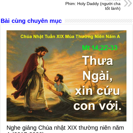
o
g
p
s
Phim: Holy Daddy (người cha
tốt lành)
o
er
p
Bài cùng chuyên mục
k
Nghe giảng Chúa nhật XIX thường niên năm