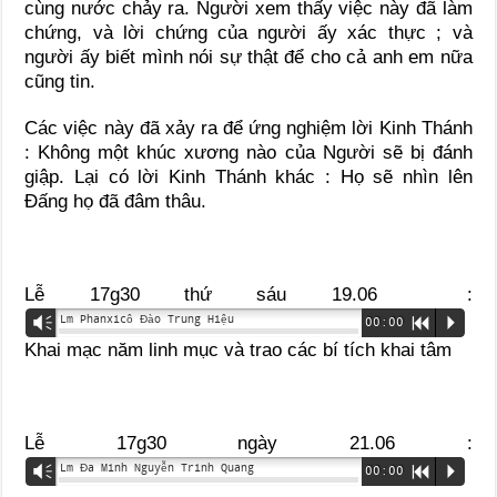
cùng nước chảy ra. Người xem thấy việc này đã làm
chứng, và lời chứng của người ấy xác thực ; và
người ấy biết mình nói sự thật để cho cả anh em nữa
cũng tin.
Các việc này đã xảy ra để ứng nghiệm lời Kinh Thánh
: Không một khúc xương nào của Người sẽ bị đánh
giập. Lại có lời Kinh Thánh khác : Họ sẽ nhìn lên
Đấng họ đã đâm thâu.
Lễ 17g30 thứ sáu 19.06 :
Lm Phanxicô Đào Trung Hiệu
Vm
00:00
R
P
Khai mạc năm linh mục và trao các bí tích khai tâm
Lễ 17g30 ngày 21.06 :
Lm Đa Minh Nguyễn Trinh Quang
Vm
00:00
R
P