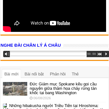
NGHE ĐÀI CHÂN LÝ Á CHÂU
Trình
Vm
00:00
R
P
phát
âm
thanh
Bài mới
Bài nổi bật
Phản hồi
Thẻ
Đức Giám mục Spokane kêu gọi cầu
nguyện giữa thảm họa cháy rừng tàn
khốc tại bang Washington
06/08/2026
Những hibakusha người Triều Tiên tại Hiroshima: