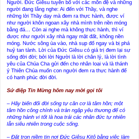
Người. Đức Giêsu tuyên bố với các môn đệ và những
người đang lắng nghe: Ai đến với Thầy, và nghe
những lời Thầy dạy mà đem ra thực hành, được ví
như người khôn ngoan xây nhà mình trên nền móng
bằng đá… Còn ai nghe mà không thực hành, thì ví
được như người xây nhà ngay mặt đất, không nền
móng. Nước sông ùa vào, nhà sụp đổ ngay và bị phá
huỷ tan tành. Lời của Đức Giêsu có giá trị đem lại sự
sống đời đời; bởi lời Người là lời chân lý, là lời tình
yêu của Chúa Cha gửi đến cho nhân loại và là thánh
ý Thiên Chúa muốn con người đem ra thực hành để
có hạnh phúc đời đời.
Sứ điệp Tin Mừng hôm nay mời gọi tôi
– Hãy biến đổi đời sống tự căn cơ là tâm hồn; một
tâm hồn công chính và tràn ngập yêu thương để có
những hành vi tốt là hoa trái các nhân đức tự nhiên
lẫn siêu nhiên trong cuộc sống.
– Đặt trọn niềm tin nơi Đức Giêsu Kitô bằng việc làm