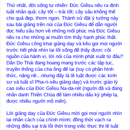
Thứ nhất, đời sống tự nhiên: Đức Giêsu nêu ra định
luật nhân quả: cây tốt – trái tốt; cây sâu không thể
cho quả đẹp, thơm ngon. Thánh sử đặt ý tưởng này
sau bài giảng trên núi của Đức Giêsu để dẫn người
đọc hiểu sâu hơn về những mối phúc mà Đức Giêsu
nêu ra cho những ai muốn tìm thấy hạnh phúc thật.
Đức Giêsu công khai giảng dạy và kêu gọi mọi người
trước hết phải nhìn lại lối sống để thấy được cội
nguồn của hành vi, lời nói của mình phát xuất từ đâu?
Dân Do Thái đang hoang mang trước các tập tục,
truyền thống của cha ông để lại (tuy có phần hình
thức, nặng nề…nhưng đấy là lề luật được các kinh
sư và luật sĩ Pha-ri-sêu giảng dạy) và trước giáo lý
cao siêu của Đức Giêsu Na-da-rét (người đã và đang
nhân danh Thiên Chúa để làm nhiều dấu kỳ phép lạ,
được nhiều người mộ mến).
Lời giảng dạy của Đức Giêsu mời gọi mọi người nhìn
lại nhân cách của chính mình; đồng thời vạch ra
những điều sai trái lỗi thời trong việc thực thi lề luật