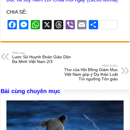
CHIA SẺ:
F
M
W
X
T
Vi
E
S
a
e
h
hr
b
m
h
c
ss
at
e
er
ail
ar
e
e
s
a
e
Hình sau
Lược Sử Huynh Đoàn Giáo Dân
b
n
A
d
Đa Minh Việt Nam 2/3
Hình trước
o
g
p
s
Thư của Hội Đồng Giám Mục
Việt Nam góp ý Dự thảo Luật
o
er
p
Tín ngưỡng Tôn giáo
k
Bài cùng chuyên mục