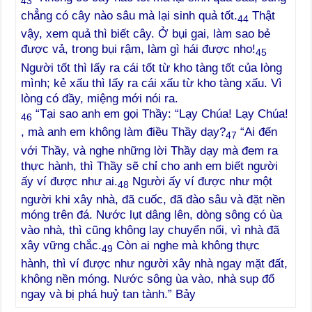
43
chẳng có cây nào sâu mà lại sinh quả tốt.
Thật
44
vậy, xem quả thì biết cây. Ở bụi gai, làm sao bẻ
được vả, trong bụi rậm, làm gì hái được nho!
45
Người tốt thì lấy ra cái tốt từ kho tàng tốt của lòng
mình; kẻ xấu thì lấy ra cái xấu từ kho tàng xấu. Vì
lòng có đầy, miệng mới nói ra.
“Tại sao anh em gọi Thầy: “Lạy Chúa! Lạy Chúa!
46
, mà anh em không làm điều Thầy dạy?
“Ai đến
47
với Thầy, và nghe những lời Thầy dạy mà đem ra
thực hành, thì Thầy sẽ chỉ cho anh em biết người
ấy ví được như ai.
Người ấy ví được như một
48
người khi xây nhà, đã cuốc, đã đào sâu và đặt nền
móng trên đá. Nước lụt dâng lên, dòng sông có ùa
vào nhà, thì cũng không lay chuyển nổi, vì nhà đã
xây vững chắc.
Còn ai nghe mà không thực
49
hành, thì ví được như người xây nhà ngay mặt đất,
không nền móng. Nước sông ùa vào, nhà sụp đổ
ngay và bị phá huỷ tan tành.” Bảy