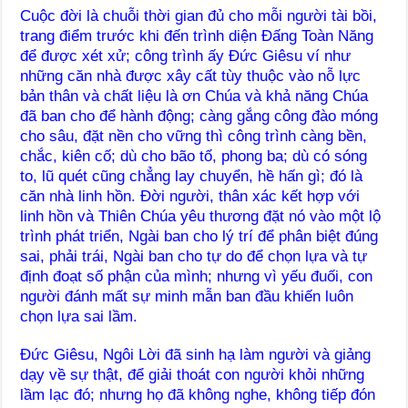
Cuộc đời là chuỗi thời gian đủ cho mỗi người tài bồi,
trang điểm trước khi đến trình diện Đấng Toàn Năng
để được xét xử; công trình ấy Đức Giêsu ví như
những căn nhà được xây cất tùy thuộc vào nỗ lực
bản thân và chất liệu là ơn Chúa và khả năng Chúa
đã ban cho để hành động; càng gắng công đào móng
cho sâu, đặt nền cho vững thì công trình càng bền,
chắc, kiên cố; dù cho bão tố, phong ba; dù có sóng
to, lũ quét cũng chẳng lay chuyển, hề hấn gì; đó là
căn nhà linh hồn. Đời người, thân xác kết hợp với
linh hồn và Thiên Chúa yêu thương đặt nó vào một lộ
trình phát triển, Ngài ban cho lý trí để phân biệt đúng
sai, phải trái, Ngài ban cho tự do để chọn lựa và tự
định đoạt số phận của mình; nhưng vì yếu đuối, con
người đánh mất sự minh mẫn ban đầu khiến luôn
chọn lựa sai lầm.
Đức Giêsu, Ngôi Lời đã sinh hạ làm người và giảng
dạy về sự thật, để giải thoát con người khỏi những
lầm lạc đó; nhưng họ đã không nghe, không tiếp đón