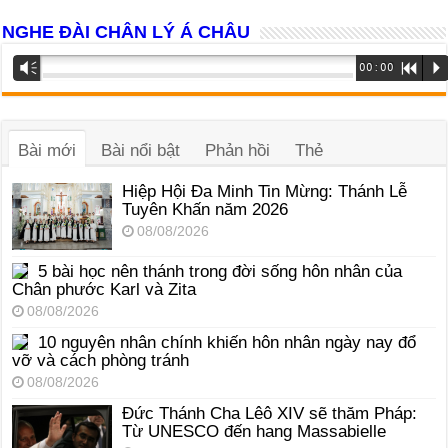
NGHE ĐÀI CHÂN LÝ Á CHÂU
Trình
Vm
00:00
R
P
phát
âm
thanh
Bài mới
Bài nổi bật
Phản hồi
Thẻ
Hiệp Hội Đa Minh Tin Mừng: Thánh Lễ
Tuyên Khấn năm 2026
08/08/2026
5 bài học nên thánh trong đời sống hôn nhân của
Chân phước Karl và Zita
08/08/2026
10 nguyên nhân chính khiến hôn nhân ngày nay đổ
vỡ và cách phòng tránh
08/08/2026
Đức Thánh Cha Lêô XIV sẽ thăm Pháp:
Từ UNESCO đến hang Massabielle