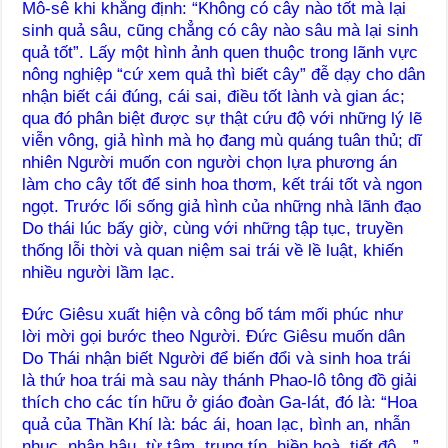
Mô-sê khi khẳng định: “Không có cây nào tốt mà lại
sinh quả sâu, cũng chẳng có cây nào sâu mà lại sinh
quả tốt”. Lấy một hình ảnh quen thuộc trong lãnh vực
nông nghiệp “cứ xem quả thì biết cây” đễ dạy cho dân
nhận biết cái đúng, cái sai, điều tốt lành và gian ác;
qua đó phân biệt được sự thật cứu độ với những lý lẽ
viễn vông, giả hình mà họ đang mù quáng tuân thủ; dĩ
nhiên Người muốn con người chọn lựa phương án
làm cho cây tốt để sinh hoa thơm, kết trái tốt và ngon
ngọt. Trước lối sống giả hình của những nhà lãnh đạo
Do thái lúc bấy giờ, cùng với những tập tục, truyền
thống lỗi thời và quan niệm sai trái về lề luật, khiến
nhiều người lầm lạc.
Đức Giêsu xuất hiện và công bố tám mối phúc như
lời mời gọi bước theo Người. Đức Giêsu muốn dân
Do Thái nhận biết Người để biến đổi và sinh hoa trái
là thứ hoa trái mà sau này thánh Phao-lô tông đồ giải
thích cho các tín hữu ở giáo đoàn Ga-lát, đó là: “Hoa
quả của Thần Khí là: bác ái, hoan lạc, bình an, nhẫn
nhục, nhân hậu, từ tâm, trung tín, hiền hoà, tiết độ…”