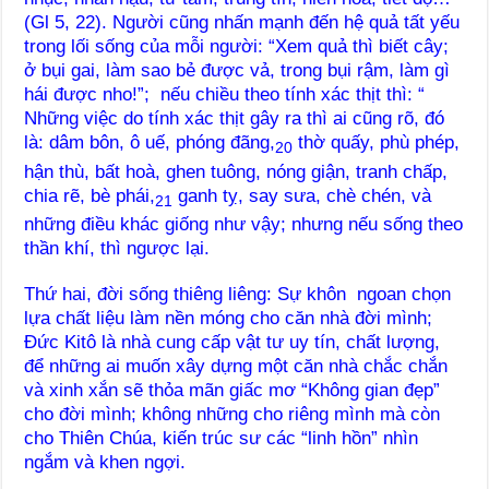
(Gl 5, 22). Người cũng nhấn mạnh đến hệ quả tất yếu
trong lối sống của mỗi người: “Xem quả thì biết cây;
ở bụi gai, làm sao bẻ được vả, trong bụi rậm, làm gì
hái được nho!”; nếu chiều theo tính xác thịt thì: “
Những việc do tính xác thịt gây ra thì ai cũng rõ, đó
là: dâm bôn, ô uế, phóng đãng,
thờ quấy, phù phép,
20
hận thù, bất hoà, ghen tuông, nóng giận, tranh chấp,
chia rẽ, bè phái,
ganh tỵ, say sưa, chè chén, và
21
những điều khác giống như vậy; nhưng nếu sống theo
thần khí, thì ngược lại.
Thứ hai, đời sống thiêng liêng: Sự khôn ngoan chọn
lựa chất liệu làm nền móng cho căn nhà đời mình;
Đức Kitô là nhà cung cấp vật tư uy tín, chất lượng,
để những ai muốn xây dựng một căn nhà chắc chắn
và xinh xắn sẽ thỏa mãn giấc mơ “Không gian đẹp”
cho đời mình; không những cho riêng mình mà còn
cho Thiên Chúa, kiến trúc sư các “linh hồn” nhìn
ngắm và khen ngợi.