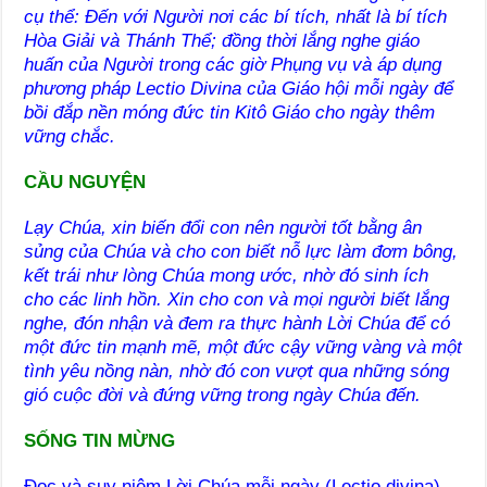
cụ thể: Đến với Người nơi các bí tích, nhất là bí tích
Hòa Giải và Thánh Thể; đồng thời lắng nghe giáo
huấn của Người trong các giờ Phụng vụ và áp dụng
phương pháp Lectio Divina của Giáo hội mỗi ngày để
bồi đắp nền móng đức tin Kitô Giáo cho ngày thêm
vững chắc.
CẦU NGUYỆN
Lạy Chúa, xin biến đổi con nên người tốt bằng ân
sủng của Chúa và cho con biết nỗ lực làm đơm bông,
kết trái như lòng Chúa mong ước, nhờ đó sinh ích
cho các linh hồn. Xin cho con và mọi người biết lắng
nghe, đón nhận và đem ra thực hành Lời Chúa để có
một đức tin mạnh mẽ, một đức cậy vững vàng và một
tình yêu nồng nàn, nhờ đó con vượt qua những sóng
gió cuộc đời và đứng vững trong ngày Chúa đến.
SỐNG TIN MỪNG
Đọc và suy niệm Lời Chúa mỗi ngày (Lectio divina).