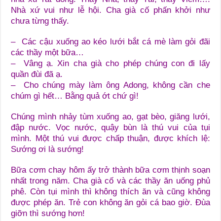
Nhà xứ vui như lễ hội. Cha già cố phấn khởi như
chưa từng thấy.
– Các cậu xuống ao kéo lưới bắt cá mè làm gỏi đãi
các thầy một bữa…
– Vâng ạ. Xin cha già cho phép chúng con đi lấy
quần đùi đã ạ.
– Cho chúng mày làm ông Adong, không cần che
chúm gì hết… Bằng quả ớt chứ gì!
Chúng mình nhảy tùm xuống ao, gạt bèo, giăng lưới,
đập nước. Vọc nước, quậy bùn là thú vui của tụi
mình. Một thú vui được chấp thuận, được khích lệ:
Sướng ơi là sướng!
Bữa cơm chay hôm ấy trở thành bữa cơm thịnh soạn
nhất trong năm. Cha già cố và các thầy ăn uống phủ
phê. Còn tụi mình thì không thích ăn và cũng không
được phép ăn. Trẻ con không ăn gỏi cá bao giờ. Đùa
giỡn thì sướng hơn!