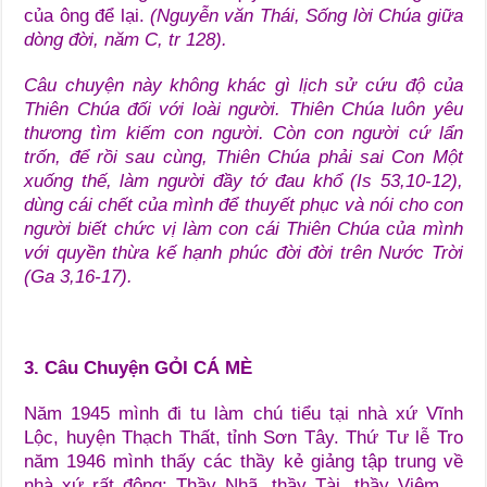
của ông để lại.
(Nguyễn văn Thái, Sống lời Chúa giữa
dòng đời, năm C, tr 128).
Câu chuyện này không khác gì lịch sử cứu độ của
Thiên Chúa đối với loài người. Thiên Chúa luôn yêu
thương tìm kiếm con người. Còn con người cứ lẩn
trốn, để rồi sau cùng, Thiên Chúa phải sai Con Một
xuống thế, làm người đầy tớ đau khổ (Is 53,10-12),
dùng cái chết của mình để thuyết phục và nói cho con
người biết chức vị làm con cái Thiên Chúa của mình
với quyền thừa kế hạnh phúc đời đời trên Nước Trời
(Ga 3,16-17).
3. Câu Chuyện GỎI CÁ MÈ
Năm 1945 mình đi tu làm chú tiểu tại nhà xứ Vĩnh
Lộc, huyện Thạch Thất, tỉnh Sơn Tây. Thứ Tư lễ Tro
năm 1946 mình thấy các thầy kẻ giảng tập trung về
nhà xứ rất đông: Thầy Nhã, thầy Tài, thầy Viêm….