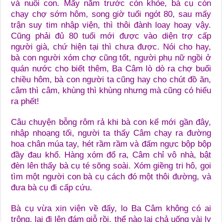
và nuôi con. Mấy năm trước còn khỏe, bà cụ còn
chạy chợ sớm hôm, song giờ tuổi ngót 80, sau mấy
trận suy tim nhập viện, thì thôi đành loay hoay vậy.
Cũng phải đủ 80 tuổi mới được vào diện trợ cấp
người già, chứ hiện tại thì chưa được. Nói cho hay,
bà con người xóm chợ cũng tốt, người phụ nữ ngồi ở
quán nước cho biết thêm, Ba Câm lò dò ra chợ buổi
chiều hôm, bà con người ta cũng hay cho chút đồ ăn,
câm thì câm, khùng thì khùng nhưng mà cũng có hiếu
ra phết!
Câu chuyện bỗng rôm rả khi bà con kể mới gần đây,
nhập nhoạng tối, người ta thấy Câm chạy ra đường
hoa chân múa tay, hét rầm rầm và đấm ngực bộp bộp
đầy đau khổ. Hàng xóm đổ ra, Câm chỉ vô nhà, bật
đèn lên thấy bà cụ té sõng soài. Xóm giềng tri hô, gọi
tìm một người con bà cụ cách đó một thôi đường, và
đưa bà cụ đi cấp cứu.
Bà cụ vừa xin viện về đấy, lo Ba Câm không có ai
trông, lại đi lên đám giỗ rồi, thể nào lại chả uống vài ly