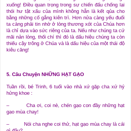
xuống! Điều quan trọng trong sự chiến đấu chống lại
thói hư tật xấu của mình không hẵn là kết qủa cho
bằng những cố gắng kiên trì. Hơn nửa càng yếu đuối
ta càng phải tin nhờ ở lòng thương xót của Chúa hơn
là chỉ dựa vào sức riêng của ta. Nếu như chúng ta cứ
mãi nản lòng, thối chí thì đó là dấu hiệu chúng ta còn
thiếu cậy trông ở Chúa và là dấu hiệu của một thái độ
kiêu căng!
5.
Câu Chuyệ
n NHỮ
NG HẠ
T GẠ
O
Tuần rồi, bé Trinh, 6 tuổi vào nhà xứ gặp cha xứ hý
hửng khoe :
– Cha ơi, coi nè, chén gạo con đầy những hạt
gạo mùa chay!
– Nói cha nghe coi thử, hạt gạo mùa chay là cái
gì đâu?