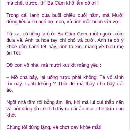
mà chết trước, thì Ba Câm khổ lắm cô ơi !
Trong cái lạnh của buổi chiều cuối năm, má Mười
đứng liêu xiêu ngó đợi con, và ánh mắt buồn vời vợi.
Từ xa, có tiếng la ú ớ. Ba Câm được một người xóm
đưa về. Anh ta hoa tay chỉ chỏ và cười. Anh ta có ý
khoe đòn bánh tét này, anh ta xin, mang về biếu mẹ
ăn Tết.
Đỡ con vô nhà, má mười xụt xịt mắng yêu :
– Mồ cha bây, lại uống rượu phải không. Té vô sình
rồi này. Lạnh không ? Thôi để má thay cho bây cái
áo.
Ngôi nhà tăm tối bỗng ấm lên, khi má lui cui thắp nến
và bới đống đồ cũ rích lấy ra cái áo mặc cho đứa con
khờ.
Chúng tôi đứng lặng, và chợt cay khóe mắt!