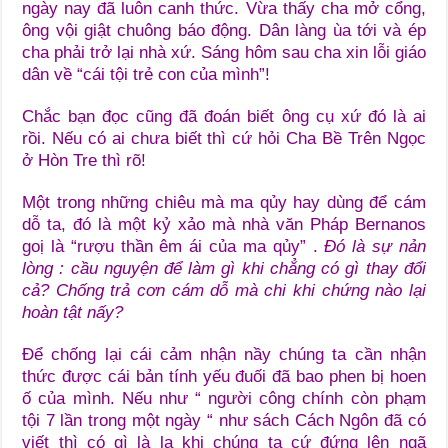
ngày nay đã luôn canh thức. Vừa thấy cha mở cổng,
ông vội giật chuông báo động. Dân làng ùa tới và ép
cha phải trở lại nhà xứ. Sáng hôm sau cha xin lỗi giáo
dân về “cái tội trẻ con của mình”!
Chắc bạn đọc cũng đã đoán biết ông cụ xứ đó là ai
rồi. Nếu có ai chưa biết thì cứ hỏi Cha Bề Trên Ngọc
ở Hòn Tre thì rõ!
Một trong những chiêu mà ma qủy hay dùng để cám
dỗ ta, đó là một kỷ xảo mà nhà văn Pháp Bernanos
goị là “rượu thần êm ái của ma qủy” .
Đó là sự nản
lòng : cầu nguyện để làm gì khi chẳng có gì thay đổi
cả? Chống trả cơn cám dỗ mà chi khi chứng nào lại
hoàn tật nấy?
Để chống lại cái cảm nhận nầy chúng ta cần nhận
thức được cái bản tính yếu đuối đã bao phen bị hoen
ố của mình. Nếu như “ người công chính còn phạm
tội 7 lần trong một ngày “ như sách Cách Ngôn đã có
viết thì có gì là lạ khi chúng ta cứ đứng lên ngã