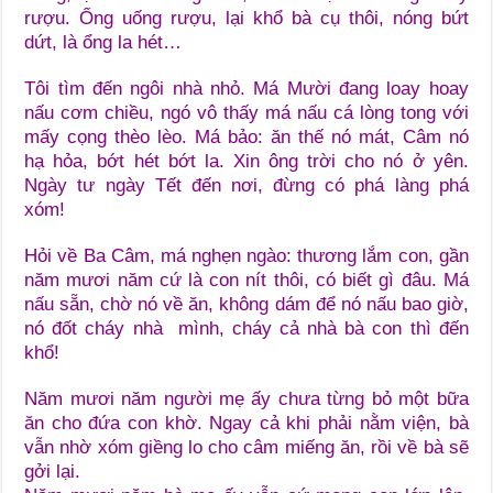
rượu. Ổng uống rượu, lại khổ bà cụ thôi, nóng bứt
dứt, là ổng la hét…
Tôi tìm đến ngôi nhà nhỏ. Má Mười đang loay hoay
nấu cơm chiều, ngó vô thấy má nấu cá lòng tong với
mấy cọng thèo lèo. Má bảo: ăn thế nó mát, Câm nó
hạ hỏa, bớt hét bớt la. Xin ông trời cho nó ở yên.
Ngày tư ngày Tết đến nơi, đừng có phá làng phá
xóm!
Hỏi về Ba Câm, má nghẹn ngào: thương lắm con, gần
năm mươi năm cứ là con nít thôi, có biết gì đâu. Má
nấu sẵn, chờ nó về ăn, không dám để nó nấu bao giờ,
nó đốt cháy nhà mình, cháy cả nhà bà con thì đến
khổ!
Năm mươi năm người mẹ ấy chưa từng bỏ một bữa
ăn cho đứa con khờ. Ngay cả khi phải nằm viện, bà
vẫn nhờ xóm giềng lo cho câm miếng ăn, rồi về bà sẽ
gởi lại.