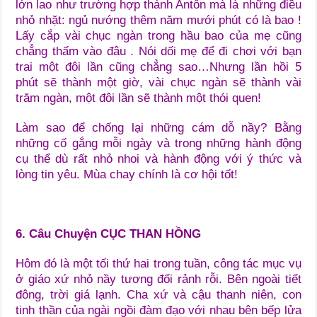
lớn lao như trường hợp thánh Antôn mà là những điều
nhỏ nhặt: ngủ nướng thêm năm mưới phút có là bao !
Lấy cắp vài chục ngàn trong hầu bao của mẹ cũng
chẳng thấm vào đâu . Nói dối mẹ để đi chơi với bạn
trai một đôi lần cũng chẳng sao…Nhưng lần hồi 5
phút sẽ thành một giờ, vài chục ngàn sẽ thành vài
trăm ngàn, một đôi lần sẽ thành một thói quen!
Làm sao để chống lại những cám dỗ nầy? Bằng
những cố gắng mỗi ngày và trong những hành động
cụ thể dù rất nhỏ nhoi và hành động với ý thức và
lòng tin yêu. Mùa chay chính là cơ hội tốt!
6. Câu Chuyện CỤC THAN HỒNG
Hôm đó là một tối thứ hai trong tuần, công tác mục vụ
ở giáo xứ nhỏ nầy tương đối rảnh rỗi. Bên ngoài tiết
đông, trời giá lạnh. Cha xứ và cậu thanh niên, con
tinh thần của ngài ngồi đàm đạo với nhau bên bếp lửa