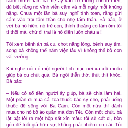
Năm mươi năm bà mẹ ấy vẫn cứ mong con lớn lên,
dù biết rằng nó vĩnh viễn câm và mỗi ngày mỗi khùng
nặng. Chưa một lần bà suy nghĩ tính toan, rằng gửi
câm vào trại tâm thần cho nhẹ tấm thân. Bà bảo, ở
với bà nó hiền, nó trẻ con, thỉnh thoảng có làm ỏm tỏi
tí thôi mà, chứ đi trại là nó điên luôn cháu ạ !
Tôi xem bệnh án bà cụ, chợt nặng lòng, bệnh suy tim,
song bà không thể nằm viện lâu vì không thể bỏ con
vất vưởng.
Khi nghe nói có một người linh mục nơi xa xôi muốn
giúp bà cụ chút quà. Bà ngồi thẫn thờ, thút thít khóc.
Bà bảo:
– Nếu có số tiền người ấy giúp, bà sẽ chia làm hai.
Một phần đi mua cái toa thuốc bác sỹ cho, phải uống
thuốc để sống với Ba Câm. Còn một nửa thì dành
mua cho nó bộ áo quần mà đón Tết. Còn một chút, bà
lật bật lôi ra một hộp sắt xỉn màu: tôi sẽ cất đi, bòn
góp để tuổi già hữu sự, không phải phiền con cái. Tôi