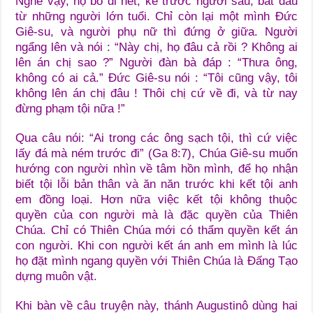
Nghe vậy, họ bỏ đi hết, kẻ trước người sau, bắt đầu
từ những người lớn tuổi. Chỉ còn lại một mình Đức
Giê-su, và người phụ nữ thì đứng ở giữa. Người
ngẩng lên và nói : “Này chị, họ đâu cả rồi ? Không ai
lên án chị sao ?” Người đàn bà đáp : “Thưa ông,
không có ai cả.” Đức Giê-su nói : “Tôi cũng vậy, tôi
không lên án chị đâu ! Thôi chị cứ về đi, và từ nay
đừng phạm tội nữa !”
Qua câu nói: “Ai trong các ông sạch tội, thì cứ việc
lấy đá mà ném trước đi” (Ga 8:7), Chúa Giê-su muốn
hướng con người nhìn về tâm hồn mình, để họ nhận
biết tội lỗi bản thân và ăn năn trước khi kết tội anh
em đồng loại. Hơn nữa việc kết tội không thuộc
quyền của con người mà là đặc quyền của Thiên
Chúa. Chỉ có Thiên Chúa mới có thẩm quyền kết án
con người. Khi con người kết án anh em mình là lúc
họ đặt mình ngang quyền với Thiên Chúa là Đấng Tạo
dựng muôn vật.
Khi bàn về câu truyện này, thánh Augustinô dùng hai