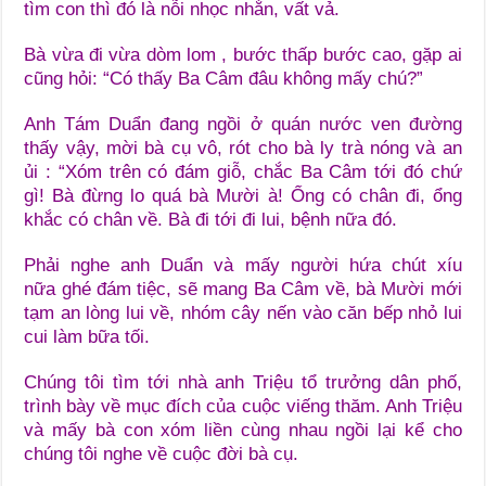
tìm con thì đó là nỗi nhọc nhằn, vất vả.
Bà vừa đi vừa dòm lom , bước thấp bước cao, gặp ai
cũng hỏi: “Có thấy Ba Câm đâu không mấy chú?”
Anh Tám Duẩn đang ngồi ở quán nước ven đường
thấy vậy, mời bà cụ vô, rót cho bà ly trà nóng và an
ủi : “Xóm trên có đám giỗ, chắc Ba Câm tới đó chứ
gì! Bà đừng lo quá bà Mười à! Ổng có chân đi, ổng
khắc có chân về. Bà đi tới đi lui, bệnh nữa đó.
Phải nghe anh Duẩn và mấy người hứa chút xíu
nữa ghé đám tiệc, sẽ mang Ba Câm về, bà Mười mới
tạm an lòng lui về, nhóm cây nến vào căn bếp nhỏ lui
cui làm bữa tối.
Chúng tôi tìm tới nhà anh Triệu tổ trưởng dân phố,
trình bày về mục đích của cuộc viếng thăm. Anh Triệu
và mấy bà con xóm liền cùng nhau ngồi lại kể cho
chúng tôi nghe về cuộc đời bà cụ.