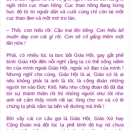
ngồi nhìn cục than hồng. Cục than hồng đang hừng
hực đỏ từ từ nguội dần và cuối cùng chỉ còn lại một
cục than đen và một mớ tro tàn.
– Thôi, con hiểu rồi. Cậu trai lên tiếng. Con hiểu bố
muốn dạy con cái gì rồi. Con sẽ cố gắng thêm một
lần nữa !
Phải, có nhiều lúc ta bực bội Giáo Hội, gay gắt phê
bình Giáo Hội đến nỗi nghĩ rằng ta có thể sống niềm
tin của mình ngoài Giáo Hội, ngoài xứ đạo của mình !
Nhưng nghĩ cho cùng, Giáo Hội là ai, Giáo xứ là ai
nếu không phải là anh là tôi, là cộng đoàn những
người tin vào Đức Kitô. Nếu như cộng đoàn đó đã đạt
tới sự thánh thiện rồi thì những người như tôi như
anh sẽ cảm thấy mình rất lạc lỏng chơ vơ và có lẽ
chúng ta phải nằm lại bên vệ đường mà thôi !
Bởi vậy cái cơ cấu gọi là Giáo Hội, Giáo Xứ hay
Cộng Đoàn mà đôi lúc ta phê bình đó tuy nó chưa