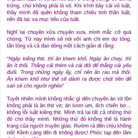
trứng, chứ không phải là vịt.
Khi trình bày cái vỏ luật,
thầy mình đã quên không tham chiếu tinh thần luật,
nên đã lạc xa mục tiêu của luật.
Nghĩ lại chuyện xửa chuyện xưa, mình mắc cỡ quá
chừng. Từ nay mình sẽ nói với anh chị em dự tòng,
tân tòng và cả đạo dòng một cách giản dị rằng:
“
Ngày kiêng thịt, thì ăn khem khổ. Ngày ăn chay, thì
ăn ít thôi. Thắng cái thèm và cái đói để thắng cái yếu
đuối. Trong những ngày ấy, chỉ nên ăn rau mà thôi.
Ăn khem khổ như thế sẽ dành ra được chút tiền để
san sẻ cho người nghèo
”
Tuyệt nhiên mình không nhắc gì đến chuyện ăn vịt lộn
không phải là ăn thịt vịt; ăn lươn um, ếch chiên bơ…
không lỗi luật kiêng thịt. Mình trả lại tất cả những thứ
đó cho thầy mình. Những thứ đó không thể là hành
trang của người truyền giáo. Rườm rà đến chịu không
nổi! Kềnh càng đến đi không được! Phức tạp đến lầm