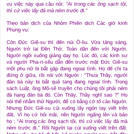
vụ việc này qua câu nói:
“Ai trong các ông sạch tội,
thì cứ việc lấy đá mà ném trước đi.”
Theo bản dịch của Nhóm Phiên dịch Các giờ kinh
Phụng vụ:
Còn Đức Giê-su thì đến núi Ô-liu. Vừa tảng sáng,
Người trở lại Đền Thờ. Toàn dân đến với Người.
Người ngồi xuống giảng dạy họ. Lúc đó, các kinh sư
và người Pha-ri-sêu dẫn đến trước mặt Đức Giê-su
một phụ nữ bị bắt gặp đang ngoại tình. Họ để chị ta
đứng ở giữa, rồi nói với Người : “Thưa Thầy, người
đàn bà này bị bắt quả tang đang ngoại tình. Trong
sách Luật, ông Mô-sê truyền cho chúng tôi phải ném
đá hạng đàn bà đó. Còn Thầy, Thầy nghĩ sao ?” Họ
nói thế nhằm thử Người, để có bằng cớ tố cáo Người.
Nhưng Đức Giê-su cúi xuống lấy ngón tay viết trên
đất. Vì họ cứ hỏi mãi, nên Người ngẩng lên và bảo
họ : “Ai trong các ông sạch tội, thì cứ việc lấy đá mà
ném trước đi.” Rồi Người lại cúi xuống viết trên đất.