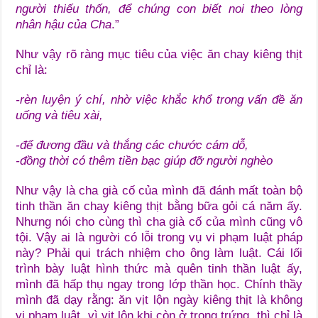
người thiếu thốn, để chúng con biết noi theo lòng
nhân hậu của Cha
.”
Như vậy rõ ràng mục tiêu của việc ăn chay kiêng thịt
chỉ là:
-rèn luyện ý chí, nhờ việc khắc khổ trong vấn đề ăn
uống và tiêu xài,
-để đương đầu và thắng các chước cám dỗ,
-đồng thời có thêm tiền bạc giúp đỡ người nghèo
Như vậy là cha già cố của mình đã đánh mất toàn bộ
tinh thần ăn chay kiêng thịt bằng bữa gỏi cá năm ấy.
Nhưng nói cho cùng thì cha già cố của mình cũng vô
tội. Vậy ai là người có lỗi trong vụ vi phạm luật pháp
này? Phải qui trách nhiệm cho ông làm luật. Cái lối
trình bày luật hình thức mà quên tinh thần luật ấy,
mình đã hấp thụ ngay trong lớp thần học. Chính thầy
mình đã dạy rằng: ăn vịt lộn ngày kiêng thịt là không
vi phạm luật, vì vịt lộn khi còn ở trong trứng, thì chỉ là