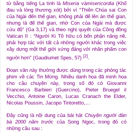
từ bằng tiếng La tinh là
Miseria
và
misericordia
(Khổ
đau và lòng thương xót) bởi vì “Thiên Chúa sai Con
của Ngài đến thế gian, không phải để lên án thế gian,
nhưng là để thế gian, nhờ Con của Ngài mà được
cứu độ” (Ga 3,17) và theo nghị quyết của Công đồng
Vatican II : “Người Ki Tô hữu có bổn phận nặng nề,
phải hợp tác với tất cả những người khác trong việc
xây dựng một thế giới xứng đáng với nhân phẩm con
[2]
người hơn” (Gaudiumet Spes, 57)
.
Đoạn văn này thường được dùng trong các phóng tác
phim về các Tin Mừng. Nhiều danh họa đã minh họa
cho câu chuyện này, trong số đó có Giovanni
Francesco Barbieri (Guercino), Pieter Bruegel il
Vecchio, Antoine Caron, Lucas Cranach the Elder,
Nicolas Poussin, Jacopo Tintoretto,…
Đây cũng là nội dung của bài hát
Chuyện người đàn
bà 2000 năm trước
của Song Ngọc, trong đó có
những câu sau :