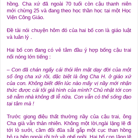
hồng. Cha xứ đã ngoài 70 tuổi còn cậu thanh niên
mới chừng 25 và đang theo học thần học tại một Học
Viện Công Giáo.
Đề tài nói chuyện hôm đó của hai bố con là giáo luật
và luân lý .
Hai bố con đang có vẻ tâm đầu ý hợp bổng cậu trai
nổi nóng lớn tiếng :
–
Con đã chán ngấy cái thói lên mặt dạy đời của một
số ông cha xứ rồi, đặc biệt là ông Cha H. ở giáo xứ
của con. Không biết đến lúc nào mấy vị nầy mới nhận
thức được cái tội giả hình của mình? Chủ nhật tới con
sẽ nằm nhà không đi lễ nữa. Con vẫn có thể sống đạo
tại tâm mà !
Trước giọng điệu thất thường nầy của cậu trai, ông
Cha già vẫn thản nhiên. Không một lời,ngài lặng lẽ đi
tới lò sưởi, cầm đôi đũa sắt gắp một cục than hồng
bỏ ra bên ngoài rồi trở về ghế ngồi. Hai bố con lặng lẽ