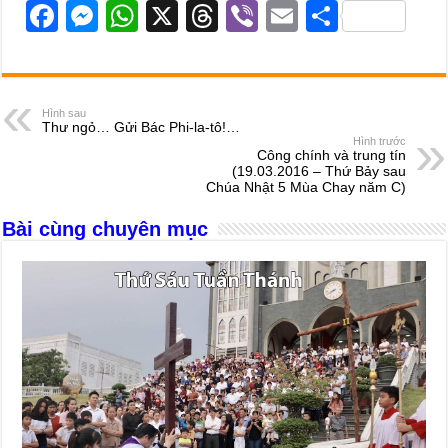
F
M
W
X
T
Vi
E
S
a
e
h
hr
b
m
h
c
ss
at
e
er
ail
ar
e
e
s
a
e
Hình sau
Thư ngỏ… Gửi Bác Phi-la-tô!…
b
n
A
d
Hình trước
Công chính và trung tín
o
g
p
s
(19.03.2016 – Thứ Bảy sau
Chúa Nhật 5 Mùa Chay năm C)
o
er
p
Bài cùng chuyên mục
k