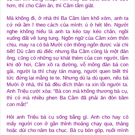
hơn, thí cho Câm ăn, thí Câm tắm giặt.
Mà không đi, ở nhà thì Ba Câm làm khổ xóm, anh ta
cứ nói ầm ĩ theo cách của mình: ú ớ hét lên. Người
nghe không hiểu là anh ta kéo tay kéo chân, ngồi
xuống đất vẽ lung tung. Ngôn ngữ của Câm xóm thôn
chịu, may ra có bà Mười còn thông ngôn được vài chi
tiết! Dù câm dù điếc nhưng Ba Câm cũng là một đàn
ông, cũng có những sự khát thèm của con người, lắm
khi dở hơi, Câm xồ ra đường, vỗ mông đàn bà con
gái, người lạ thì chạy tán mạng, người quen biết thì
tức đứng lại mắng te te. Nhưng dù lạ dù quen, nếu bà
Mười ở nhà, thì bà đều đích thân ra xin lỗi người ta.
Anh Triệu cười xòa: “Bà con mà không thương bà cụ,
thì có mà nhiều phen Ba Câm đã phải ăn đòn bầm
con mắt!”
Hỏi anh Triệu bà cụ sống bằng gì. Anh cho hay có
mấy người con ở gần thỉnh thoảng chạy qua, thảng
hoặc dúi cho năm ba chục. Bà cụ bòn góp, nuôi mình