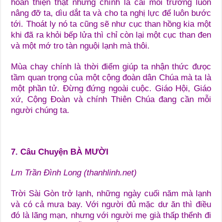
hoàn thiện thật nhưng chính là cái môi trường luôn
nâng đỡ ta, dìu dắt ta và cho ta nghị lực để luôn bước
tới. Thoát ly nó ta cũng sẽ như cục than hồng kia một
khi đã ra khỏi bếp lửa thì chỉ còn lại một cục than đen
và một mớ tro tàn nguội lạnh mà thôi.
Mùa chay chính là thời điểm giúp ta nhận thức đưọc
tầm quan trọng của một cộng đoàn dân Chúa mà ta là
một phần tử. Đừng đứng ngoài cuộc. Giáo Hội, Giáo
xứ, Cộng Đoàn và chính Thiên Chúa đang cần mỗi
người chúng ta.
7. Câu Chuyện BÀ MƯỜI
Lm Trần Đình Long (thanhlinh.net)
Trời Sài Gòn trở lạnh, những ngày cuối năm mà lạnh
và có cả mưa bay. Với người đủ mặc dư ăn thì điều
đó là lãng mạn, nhưng với người mẹ già thấp thểnh đi