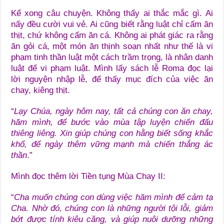
Kể xong câu chuyện. Không thấy ai thắc mắc gì. Ai
nấy đều cười vui vẻ. Ai cũng biết rằng luật chỉ cấm ăn
thịt, chứ không cấm ăn cá. Không ai phát giác ra rằng
ăn gỏi cá, một món ăn thịnh soạn nhất như thế là vi
phạm tinh thần luật một cách trầm trọng, là nhân danh
luật để vi phạm luật. Mình lấy sách lễ Roma đọc lại
lời nguyện nhập lễ, để thấy mục đích của việc ăn
chay, kiêng thịt.
“
Lạy Chúa, ngày hôm nay, tất cả chúng con ăn chay,
hãm mình, để bước vào mùa tập luyện chiến đấu
thiêng liêng. Xin giúp chúng con hằng biết sống khắc
khổ, để ngày thêm vững mạnh mà chiến thắng ác
thần
.”
Mình đọc thêm lời Tiền tụng Mùa Chay II:
“
Cha muốn chúng con dùng việc hãm mình để cảm tạ
Cha. Nhờ đó, chúng con là những người tội lỗi, giảm
bớt được tính kiêu căng, và giúp nuôi dưỡng những