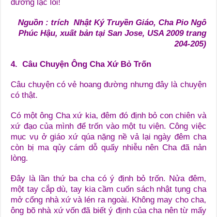
đường lạc lối!
Nguồn : trích Nhật Ký Truyền Giáo, Cha Pio Ngô
Phúc Hậu, xuất bản tại San Jose, USA 2009 trang
204-205)
4. Câu Chuyện Ông Cha Xứ Bỏ Trốn
Câu chuyện có vẻ hoang đường nhưng đây là chuyện
có thật.
Có một ông Cha xứ kia, đêm đó định bỏ con chiên và
xứ đạo của mình để trốn vào một tu viện. Công việc
mục vụ ở giáo xứ qúa nặng nề vả lại ngày đêm cha
còn bị ma qủy cám dỗ quấy nhiễu nên Cha đã nản
lòng.
Đây là lần thứ ba cha có ý định bỏ trốn. Nửa đêm,
một tay cắp dù, tay kia cầm cuốn sách nhật tụng cha
mở cổng nhà xứ và lén ra ngoài. Không may cho cha,
ông bõ nhà xứ vốn đã biết ý định của cha nên từ mấy