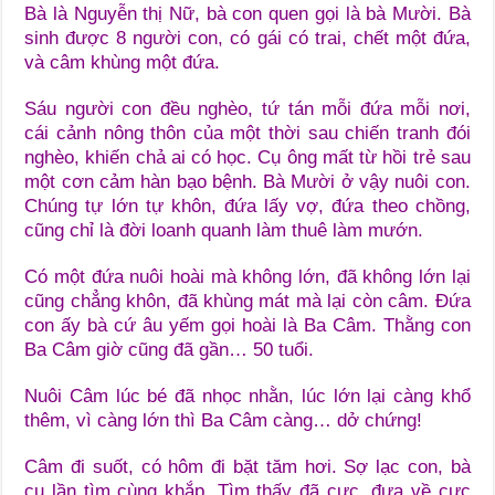
Bà là Nguyễn thị Nữ, bà con quen gọi là bà Mười. Bà
sinh được 8 người con, có gái có trai, chết một đứa,
và câm khùng một đứa.
Sáu người con đều nghèo, tứ tán mỗi đứa mỗi nơi,
cái cảnh nông thôn của một thời sau chiến tranh đói
nghèo, khiến chả ai có học. Cụ ông mất từ hồi trẻ sau
một cơn cảm hàn bạo bệnh. Bà Mười ở vậy nuôi con.
Chúng tự lớn tự khôn, đứa lấy vợ, đứa theo chồng,
cũng chỉ là đời loanh quanh làm thuê làm mướn.
Có một đứa nuôi hoài mà không lớn, đã không lớn lại
cũng chẳng khôn, đã khùng mát mà lại còn câm. Đứa
con ấy bà cứ âu yếm gọi hoài là Ba Câm. Thằng con
Ba Câm giờ cũng đã gần… 50 tuổi.
Nuôi Câm lúc bé đã nhọc nhằn, lúc lớn lại càng khổ
thêm, vì càng lớn thì Ba Câm càng… dở chứng!
Câm đi suốt, có hôm đi bặt tăm hơi. Sợ lạc con, bà
cụ lần tìm cùng khắp. Tìm thấy đã cực, đưa về cực