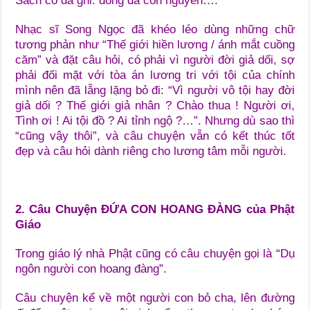
Sách cổ đã ghi: đống đá còn nguyên….”
Nhạc sĩ Song Ngọc đã khéo léo dùng những chữ
tương phản như “Thế giới hiền lương / ánh mắt cuồng
căm” và đặt câu hỏi, có phải vì người đời giả dối, sợ
phải đối mặt với tòa án lương tri với tội của chính
mình nên đã lẵng lặng bỏ đi: “Vì người vô tội hay đời
giả dối ? Thế giới giả nhân ? Chào thua ! Người ơi,
Tình ơi ! Ai tội đồ ? Ai tỉnh ngộ ?…”. Nhưng dù sao thì
“cũng vậy thôi”, và câu chuyện vẫn có kết thúc tốt
đẹp và câu hỏi dành riêng cho lương tâm mỗi người.
2. Câu Chuyện ĐỨA CON HOANG ĐÀNG của Phật
Giáo
Trong giáo lý nhà Phật cũng có câu chuyện gọi là “Dụ
ngôn người con hoang đàng”.
Câu chuyện kể về một người con bỏ cha, lên đường