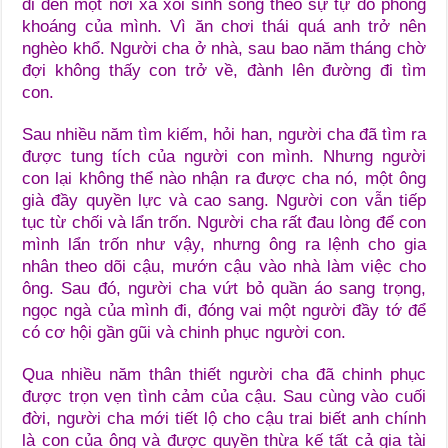
đi đến một nơi xa xôi sinh sống theo sự tự do phóng
khoáng của mình. Vì ăn chơi thái quá anh trở nên
nghèo khổ. Người cha ở nhà, sau bao năm tháng chờ
đợi không thấy con trở về, đành lên đường đi tìm
con.
Sau nhiều năm tìm kiếm, hỏi han, người cha đã tìm ra
được tung tích của người con mình. Nhưng người
con lại không thể nào nhận ra được cha nó, một ông
già đầy quyền lực và cao sang. Người con vẫn tiếp
tục từ chối và lẩn trốn. Người cha rất đau lòng để con
mình lẩn trốn như vậy, nhưng ông ra lệnh cho gia
nhân theo dõi cậu, mướn cậu vào nhà làm việc cho
ông. Sau đó, người cha vứt bỏ quần áo sang trọng,
ngọc ngà của mình đi, đóng vai một người đầy tớ để
có cơ hội gần gũi và chinh phục người con.
Qua nhiều năm thân thiết người cha đã chinh phục
được trọn vẹn tình cảm của cậu. Sau cùng vào cuối
đời, người cha mới tiết lộ cho cậu trai biết anh chính
là con của ông và được quyền thừa kế tất cả gia tài