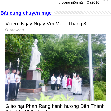
o
er
p
thường niên năm C (2010)
k
Bài cùng chuyên mục
Video: Ngày Ngày Với Mẹ – Tháng 8
09/08/2026
Giáo hạt Phan Rang hành hương Đền Thánh