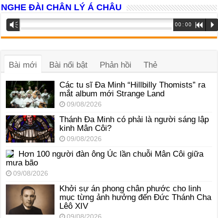
NGHE ĐÀI CHÂN LÝ Á CHÂU
Trình
Vm
00:00
R
P
phát
âm
thanh
Bài mới
Bài nổi bật
Phản hồi
Thẻ
Các tu sĩ Đa Minh “Hillbilly Thomists” ra
mắt album mới Strange Land
09/08/2026
Thánh Đa Minh có phải là người sáng lập
kinh Mân Côi?
09/08/2026
Hơn 100 người đàn ông Úc lần chuỗi Mân Côi giữa
mưa bão
09/08/2026
Khởi sự án phong chân phước cho linh
mục từng ảnh hưởng đến Đức Thánh Cha
Lêô XIV
09/08/2026