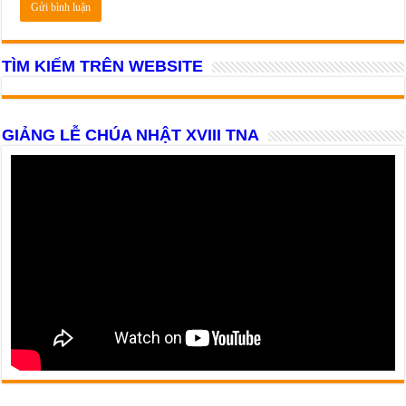
TÌM KIẾM TRÊN WEBSITE
GIẢNG LỄ CHÚA NHẬT XVIII TNA