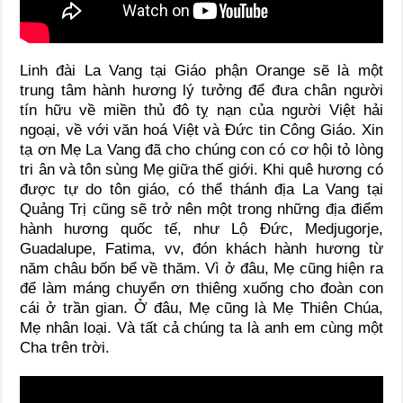
Linh đài La Vang tại Giáo phận Orange sẽ là một
trung tâm hành hương lý tưởng để đưa chân người
tín hữu về miền thủ đô tỵ nạn của người Việt hải
ngoại, về với văn hoá Việt và Đức tin Công Giáo. Xin
tạ ơn Mẹ La Vang đã cho chúng con có cơ hội tỏ lòng
tri ân và tôn sùng Mẹ giữa thế giới. Khi quê hương có
được tự do tôn giáo, có thể thánh địa La Vang tại
Quảng Trị cũng sẽ trở nên một trong những địa điểm
hành hương quốc tế, như Lộ Đức, Medjugorje,
Guadalupe, Fatima, vv, đón khách hành hương từ
năm châu bốn bể về thăm. Vì ở đâu, Mẹ cũng hiện ra
để làm máng chuyển ơn thiêng xuống cho đoàn con
cái ở trần gian. Ở đâu, Mẹ cũng là Mẹ Thiên Chúa,
Mẹ nhân loại. Và tất cả chúng ta là anh em cùng một
Cha trên trời.