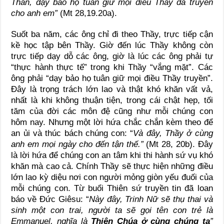
Thần,
dạy bảo họ tuân giữ mọi điều Thầy đã truyền
cho anh em”
(Mt 28,19.20a).
Suốt ba năm, các ông chỉ đi theo Thầy, trực tiếp cận
kề học tập bên Thầy. Giờ đến lúc Thầy không còn
trực tiếp dạy dỗ các ông, giờ là lúc các ông phải tự
“thực hành thực tế” trong khi Thầy “vắng mặt”. Các
ông phải “dạy bảo họ tuân giữ mọi điều Thầy truyền”.
Đây là trọng trách lớn lao và thật khó khăn vất vả,
nhất là khi không thuận tiện, trong cái chật hẹp, tối
tăm của đời các môn đệ cũng như mỗi chúng con
hôm nay. Nhưng một lời hứa chắc chắn kèm theo để
an ủi và thúc bách chúng con: “
Và đây, Thầy ở cùng
anh em mọi ngày cho đến tận thế.”
(Mt 28, 20b). Đây
là lời hứa để chúng con an tâm khi thi hành sứ vụ khó
khăn mà cao cả. Chính Thầy sẽ thực hiện những điều
lớn lao kỳ diệu nơi con người mỏng giòn yếu đuối của
mỗi chúng con. Từ buổi Thiên sứ truyền tin đã loan
báo về Đức Giêsu: “
Này đây, Trinh Nữ sẽ thụ thai và
sinh một con trai, người ta sẽ gọi tên con trẻ là
Emmanuel, nghĩa là
Thiên Chúa ở cùng chúng ta
”