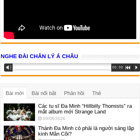
NGHE ĐÀI CHÂN LÝ Á CHÂU
Trình
Vm
00:00
R
P
phát
âm
thanh
Bài mới
Bài nổi bật
Phản hồi
Thẻ
Các tu sĩ Đa Minh “Hillbilly Thomists” ra
mắt album mới Strange Land
09/08/2026
Thánh Đa Minh có phải là người sáng lập
kinh Mân Côi?