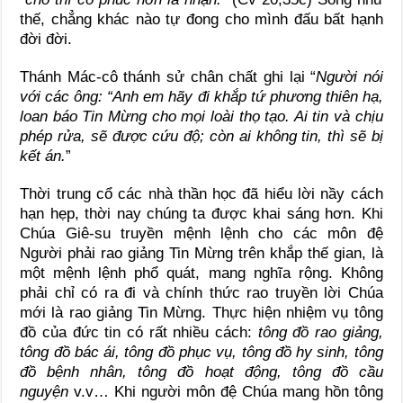
thế, chẳng khác nào tự đong cho mình đấu bất hạnh
đời đời.
Thánh Mác-cô thánh sử chân chất ghi lại “
Người nói
với các ông: “Anh em hãy đi khắp tứ phương thiên hạ,
loan báo Tin Mừng cho mọi loài thọ tạo. Ai tin và chịu
phép rửa, sẽ được cứu độ; còn ai không tin, thì sẽ bị
kết án.
”
Thời trung cổ các nhà thần học đã hiểu lời nầy cách
hạn hẹp, thời nay chúng ta được khai sáng hơn. Khi
Chúa Giê-su truyền mệnh lệnh cho các môn đệ
Người phải rao giảng Tin Mừng trên khắp thế gian, là
một mệnh lệnh phổ quát, mang nghĩa rộng. Không
phải chỉ có ra đi và chính thức rao truyền lời Chúa
mới là rao giảng Tin Mừng. Thực hiện nhiệm vụ tông
đồ của đức tin có rất nhiều cách:
tông đồ rao giảng,
tông đồ bác ái, tông đồ phục vụ, tông đồ hy sinh, tông
đồ bệnh nhân, tông đồ hoạt động, tông đồ cầu
nguyện
v.v… Khi người môn đệ Chúa mang hồn tông