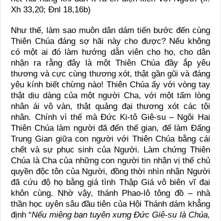
Xh 33,20; Đnl 18,16b)
Như thế, làm sao muôn dân dám tiến bước đến cùng
Thiên Chúa đáng sợ hãi này cho được? Nếu không
có một ai đó làm hướng dẫn viên cho họ, cho dân
nhận ra rằng đây là một Thiên Chúa đầy ắp yêu
thương và cực cùng thương xót, thật gần gũi và đáng
yêu kính biết chừng nào! Thiên Chúa ấy với vòng tay
thật dịu dàng của một người Cha, với một tấm lòng
nhân ái vô vàn, thật quảng đại thương xót các tội
nhân. Chính vì thế mà Đức Ki-tô Giê-su – Ngôi Hai
Thiên Chúa làm người đã đến thế gian, để làm Đấng
Trung Gian giữa con người với Thiên Chúa bằng cái
chết và sự phục sinh của Người. Làm chứng Thiên
Chúa là Cha của những con người tin nhận vị thế chủ
quyền độc tôn của Người, đồng thời nhìn nhận Người
đã cứu độ họ bằng giá tình Thập Giá vô biên vĩ đại
khôn cùng. Nhờ vậy, thánh Phao-lô tông đồ – nhà
thần học uyên sâu đầu tiên của Hội Thánh dám khẳng
định “
Nếu miệng bạn tuyên xưng Đức Giê-su là Chúa,