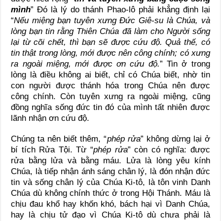
mình
” Đó là lý do thánh Phao-lô phải khẳng định lại
“
Nếu miệng bạn tuyên xưng Đức Giê-su là Chúa, và
lòng bạn tin rằng Thiên Chúa đã làm cho Người sống
lại từ cõi chết, thì bạn sẽ được cứu độ. Quả thế, có
tin thật trong lòng, mới được nên công chính; có xưng
ra ngoài miệng, mới được ơn cứu độ.
” Tin ở trong
lòng là điều không ai biết, chỉ có Chúa biết, nhờ tin
con người được thánh hóa trong Chúa nên được
công chính. Còn tuyên xưng ra ngoài miệng, cũng
đồng nghĩa sống đức tin đó của mình tất nhiên được
lãnh nhận ơn cứu độ.
Chúng ta nên biết thêm, “
phép rửa
” không dừng lại ở
bí tích Rửa Tội. Từ “
phép rửa
” còn có nghĩa: được
rửa bằng lửa và bằng máu. Lửa là lòng yêu kính
Chúa, là tiếp nhận ánh sáng chân lý, là đón nhận đức
tin và sống chân lý của Chúa Ki-tô, là tôn vinh Danh
Chúa dù không chính thức ở trong Hội Thánh. Máu là
chịu đau khổ hay khốn khó, bách hại vì Danh Chúa,
hay là chịu tử đạo vì Chúa Ki-tô dù chưa phải là