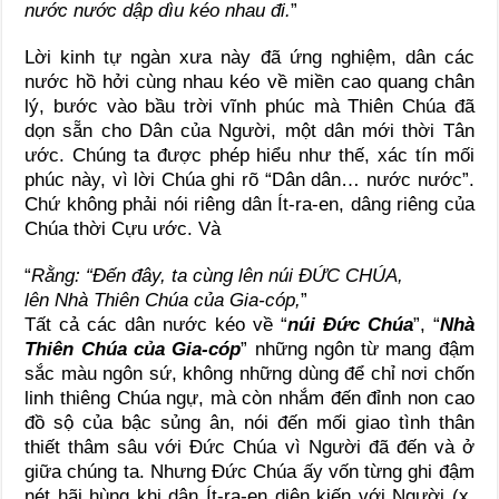
nước nước dập dìu kéo nhau đi.
”
Lời kinh tự ngàn xưa này đã ứng nghiệm, dân các
nước hồ hởi cùng nhau kéo về miền cao quang chân
lý, bước vào bầu trời vĩnh phúc mà Thiên Chúa đã
dọn sẵn cho Dân của Người, một dân mới thời Tân
ước. Chúng ta được phép hiểu như thế, xác tín mối
phúc này, vì lời Chúa ghi rõ “Dân dân… nước nước”.
Chứ không phải nói riêng dân Ít-ra-en, dâng riêng của
Chúa thời Cựu ước. Và
“
Rằng: “Đến đây, ta cùng lên núi ĐỨC CHÚA,
lên Nhà Thiên Chúa của Gia-cóp,
”
Tất cả các dân nước kéo về “
núi Đức Chúa
”, “
Nhà
Thiên Chúa của Gia-cóp
” những ngôn từ mang đậm
sắc màu ngôn sứ, không những dùng để chỉ nơi chốn
linh thiêng Chúa ngự, mà còn nhắm đến đỉnh non cao
đồ sộ của bậc sủng ân, nói đến mối giao tình thân
thiết thâm sâu với Đức Chúa vì Người đã đến và ở
giữa chúng ta. Nhưng Đức Chúa ấy vốn từng ghi đậm
nét hãi hùng khi dân Ít-ra-en diện kiến với Người (x.