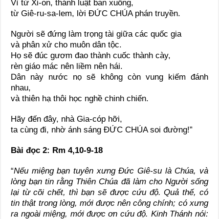
Vì từ Xi-on, thánh luật ban xuống,
từ Giê-ru-sa-lem, lời ĐỨC CHÚA phán truyền.
Người sẽ đứng làm trọng tài giữa các quốc gia
và phân xử cho muôn dân tộc.
Họ sẽ đúc gươm đao thành cuốc thành cày,
rèn giáo mác nên liềm nên hái.
Dân này nước nọ sẽ không còn vung kiếm đánh
nhau,
và thiên hạ thôi học nghề chinh chiến.
Hãy đến đây, nhà Gia-cóp hỡi,
ta cùng đi, nhờ ánh sáng ĐỨC CHÚA soi đường!”
Bài đọc 2: Rm 4,10-9-18
“
Nếu miệng bạn tuyên xưng Đức Giê-su là Chúa, và
lòng bạn tin rằng Thiên Chúa đã làm cho Người sống
lại từ cõi chết, thì bạn sẽ được cứu độ. Quả thế, có
tin thật trong lòng, mới được nên công chính; có xưng
ra ngoài miệng, mới được ơn cứu độ. Kinh Thánh nói: