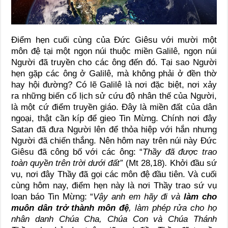
Điểm hẹn cuối cùng của Đức Giêsu với mười một
môn đệ tại một ngọn núi thuộc miền Galilê, ngọn núi
Người đã truyền cho các ông đến đó. Tại sao Người
hẹn gặp các ông ở Galilê, mà không phải ở đền thờ
hay hội đường? Có lẽ Galilê là nơi đặc biệt, nơi xảy
ra những biến cố lịch sử cứu độ nhân thế của Người,
là một cứ điểm truyền giáo. Đây là miền đất của dân
ngoại, thật cần kíp để gieo Tin Mừng. Chính nơi đây
Satan đã đưa Người lên để thỏa hiệp với hắn nhưng
Người đã chiến thắng. Nên hôm nay trên núi này Đức
Giêsu đã công bố với các ông: “
Thầy đã được trao
toàn quyền trên trời dưới đất”
(Mt 28,18)
.
Khởi đầu sứ
vụ, nơi đây Thầy đã gọi các môn đệ đầu tiên. Và cuối
cùng hôm nay, điểm hẹn này là nơi Thầy trao sứ vụ
loan báo Tin Mừng: “
Vậy anh em hãy đi và
làm cho
muôn dân trở thành môn đệ
, làm phép rửa cho họ
nhân danh Chúa Cha, Chúa Con và Chúa Thánh