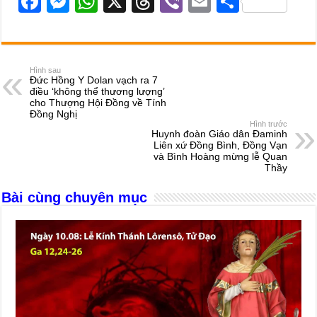
F
M
W
X
T
Vi
E
S
a
e
h
hr
b
m
h
c
ss
at
e
er
ail
ar
e
e
s
a
e
Hình sau
Đức Hồng Y Dolan vạch ra 7
b
n
A
d
điều ‘không thể thương lượng’
cho Thượng Hội Đồng về Tính
o
g
p
s
Đồng Nghị
Hình trước
o
er
p
Huynh đoàn Giáo dân Đaminh
Liên xứ Đồng Bình, Đồng Vạn
k
và Bình Hoàng mừng lễ Quan
Thầy
Bài cùng chuyên mục