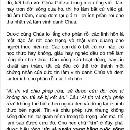
đồ, kết hiệp với Chúa Giê-su trong mọi công việc làm
hay trọn đời sống của họ, thì họ làm bất cứ việc gì,
dù âm thầm, cũng đem lại giá trị lợi ích phần rỗi cho
tha nhân và làm vinh danh Chúa.
Được cùng Chúa lo lắng cho phần rỗi các linh hồn là
một đặc ân rất cao trọng và thật vinh quang cho
người thực hiện nó. Các con dù ở bất cứ nơi nào, có
học thức hay không, giàu hay nghèo đều có thể làm
tông đồ cho Chúa. Dầu xông xáo hoạt động, hay ẩn
khuất âm thầm, tất cả đều có thể trở thành một
chứng nhân của đức tin làm vinh danh Chúa và đem
lại lợi ích cho phần rỗi các linh hồn.
“
Ai tin và chịu phép rửa, sẽ được cứu độ; còn ai
không tin, thì sẽ bị kết án.
” Câu “
Ai tin và chịu phép
rửa
” không thể hiểu theo nghĩa đen và dừng lại ở hình
thức bên ngoài. Tin và chịu phép rửa nhưng không
sống đức tin, tự giam mình trong tội trọng luôn mãi thì
làm sao được cứu độ. Cho nên chữ “
tin
” ở đây phải
được hiểu rộng “
tin và tuyên xưng bằng cuộc sống