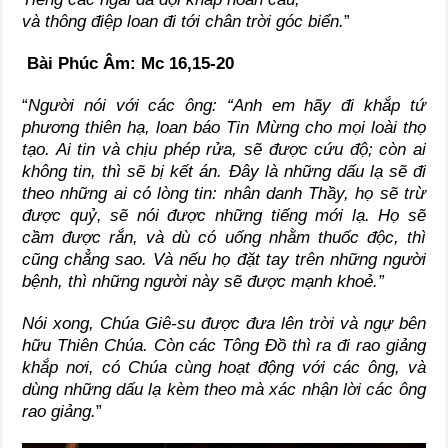
và thông điệp loan đi tới chân trời góc biển.
”
Bài Phúc Âm: Mc 16,15-20
“
Người nói với các ông: “Anh em hãy đi khắp tứ
phương thiên hạ, loan báo Tin Mừng cho mọi loài thọ
tạo. Ai tin và chịu phép rửa, sẽ được cứu độ; còn ai
không tin, thì sẽ bị kết án. Đây là những dấu lạ sẽ đi
theo những ai có lòng tin: nhân danh Thầy, họ sẽ trừ
được quỷ, sẽ nói được những tiếng mới lạ. Họ sẽ
cầm được rắn, và dù có uống nhằm thuốc độc, thì
cũng chẳng sao. Và nếu họ đặt tay trên những người
bệnh, thì những người này sẽ được mạnh khoẻ.”
Nói xong, Chúa Giê-su được đưa lên trời và ngự bên
hữu Thiên Chúa. Còn các Tông Đồ thì ra đi rao giảng
khắp nơi, có Chúa cùng hoạt động với các ông, và
dùng những dấu lạ kèm theo mà xác nhận lời các ông
rao giảng.
”