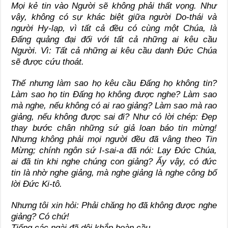
Mọi kẻ tin vào Người sẽ không phải thất vọng. Như
vậy, không có sự khác biệt giữa người Do-thái và
người Hy-lạp, vì tất cả đều có cùng một Chúa, là
Đấng quảng đại đối với tất cả những ai kêu cầu
Người. Vì: Tất cả những ai kêu cầu danh Đức Chúa
sẽ được cứu thoát.
Thế nhưng làm sao họ kêu cầu Đấng họ không tin?
Làm sao họ tin Đấng họ không được nghe? Làm sao
mà nghe, nếu không có ai rao giảng? Làm sao mà rao
giảng, nếu không được sai đi? Như có lời chép: Đẹp
thay bước chân những sứ giả loan báo tin mừng!
Nhưng không phải mọi người đều đã vâng theo Tin
Mừng; chính ngôn sứ I-sai-a đã nói: Lạy Đức Chúa,
ai đã tin khi nghe chúng con giảng? Ấy vậy, có đức
tin là nhờ nghe giảng, mà nghe giảng là nghe công bố
lời Đức Ki-tô.
Nhưng tôi xin hỏi: Phải chăng họ đã không được nghe
giảng? Có chứ!
Tiếng các ngài đã dội khắp hoàn cầu,