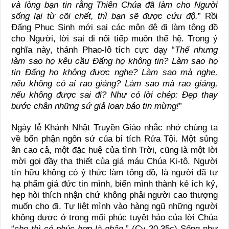
và lòng bạn tin rằng Thiên Chúa đã làm cho Người
sống lại từ cõi chết, thì bạn sẽ được cứu độ.
”
Rồi
Đấng Phục Sinh mới sai các môn đệ đi làm tông đồ
cho Người, lời sai đi nối tiếp muôn thế hệ. Trong ý
nghĩa này, thánh Phao-lô tích cực dạy “
Thế nhưng
làm sao họ kêu cầu Đấng họ không tin? Làm sao họ
tin Đấng họ không được nghe? Làm sao mà nghe,
nếu không có ai rao giảng? Làm sao mà rao giảng,
nếu không được sai đi? Như có lời chép: Đẹp thay
bước chân những sứ giả loan báo tin mừng!
”
Ngày lễ Khánh Nhật Truyền Giáo nhắc nhở chúng ta
về bổn phận ngôn sứ của bí tích Rửa Tội. Một sủng
ân cao cả, một đặc huệ của tình Trời, cũng là một lời
mời gọi đầy tha thiết của giá máu Chúa Ki-tô. Người
tín hữu không có ý thức làm tông đồ, là người đã tự
hạ phẩm giá đức tin mình, biến mình thành kẻ ích kỷ,
hẹp hòi thích nhận chứ không phải người cao thượng
muốn cho đi. Tự liệt mình vào hàng ngũ những người
không được ở trong mối phúc tuyệt hảo của lời Chúa
“
cho thì có phúc hơn là nhận.
” (Cv 20,35c) Sống như