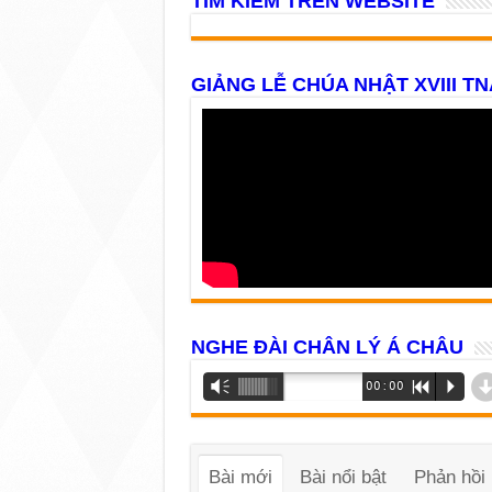
TÌM KIẾM TRÊN WEBSITE
GIẢNG LỄ CHÚA NHẬT XVIII TN
NGHE ĐÀI CHÂN LÝ Á CHÂU
Trình
Vm
00:00
R
P
phát
âm
thanh
Bài mới
Bài nổi bật
Phản hồi