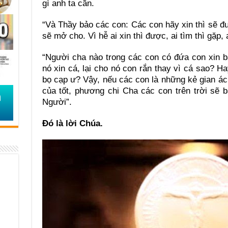
gì anh ta cần.
“Và Thầy bảo các con: Các con hãy xin thì sẽ đư
sẽ mở cho. Vì hễ ai xin thì được, ai tìm thì gặp, 
“Người cha nào trong các con có đứa con xin 
nó xin cá, lại cho nó con rắn thay vì cá sao? Ha
bọ cạp ư? Vậy, nếu các con là những kẻ gian ác
của tốt, phương chi Cha các con trên trời sẽ
Người”.
Ðó là lời Chúa.