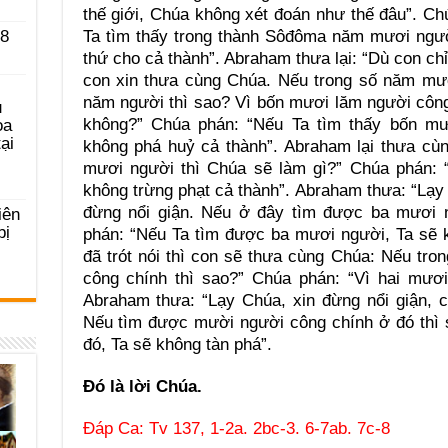
thế giới, Chúa không xét đoán như thế đâu”. C
 8
Ta tìm thấy trong thành Sôđôma năm mươi ngườ
thứ cho cả thành”. Abraham thưa lại: “Dù con chỉ 
con xin thưa cùng Chúa. Nếu trong số năm mươ
năm người thì sao? Vì bốn mươi lăm người công
u
không?” Chúa phán: “Nếu Ta tìm thấy bốn mư
ọa
ại
không phá huỷ cả thành”. Abraham lại thưa cù
mươi người thì Chúa sẽ làm gì?” Chúa phán: 
không trừng phạt cả thành”. Abraham thưa: “Lạy 
đừng nổi giận. Nếu ở đây tìm được ba mươi n
iên
bị
phán: “Nếu Ta tìm được ba mươi người, Ta sẽ k
đã trót nói thì con sẽ thưa cùng Chúa: Nếu tr
công chính thì sao?” Chúa phán: “Vì hai mươi
Abraham thưa: “Lạy Chúa, xin đừng nổi giận, c
Nếu tìm được mười người công chính ở đó thì 
đó, Ta sẽ không tàn phá”.
Ðó là lời Chúa.
Ðáp Ca: Tv 137, 1-2a. 2bc-3. 6-7ab. 7c-8