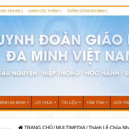
HỌC ONLINE |
HẠNH CÁC THÁNH |
THÁNH DÒNG ĐA MINH |
 ĐÌNH ĐA MINH
LỜI CHÚA
TÀI LIỆU
TÂM TÌNH
GIỚI TR
TRANG CHỦ
/
MULTIMEDIA
/
Thánh Lễ Chúa Nh