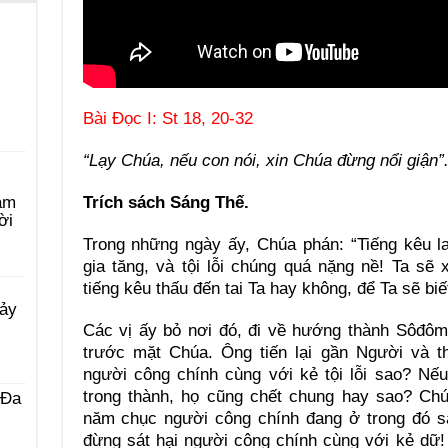
Bài Ðọc I: St 18, 20-32
“Lạy Chúa, nếu con nói, xin Chúa đừng nổi giận”
Trích sách Sáng Thế.
àm
ời
Trong những ngày ấy, Chúa phán: “Tiếng kêu 
gia tăng, và tội lỗi chúng quá nặng nề! Ta sẽ
tiếng kêu thấu đến tai Ta hay không, để Ta sẽ biết
Bảy
Các vị ấy bỏ nơi đó, đi về hướng thành Sôđô
trước mặt Chúa. Ông tiến lại gần Người và th
người công chính cùng với kẻ tội lỗi sao? N
trong thành, họ cũng chết chung hay sao? Chú
 Ða
năm chục người công chính đang ở trong đó s
đừng sát hại người công chính cùng với kẻ dữ!