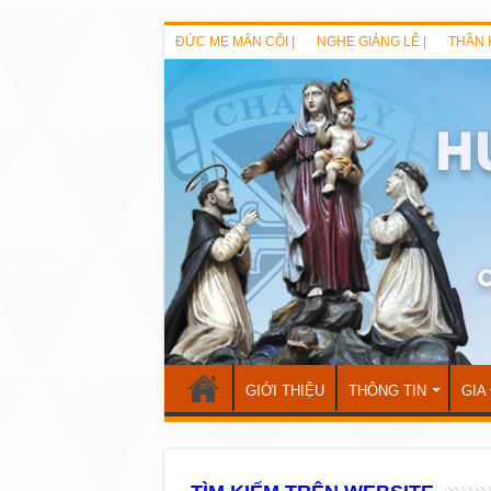
ĐỨC MẸ MÂN CÔI |
NGHE GIẢNG LỄ |
THẦN 
GIỚI THIỆU
THÔNG TIN
GIA