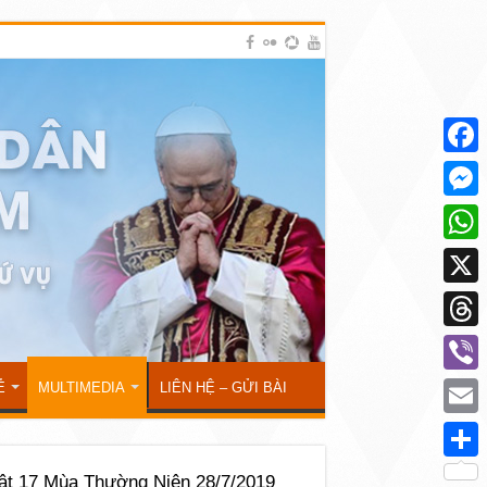
Face
Mess
What
X
Thre
Viber
Ẻ
MULTIMEDIA
LIÊN HỆ – GỬI BÀI
Emai
Shar
ật 17 Mùa Thường Niên 28/7/2019