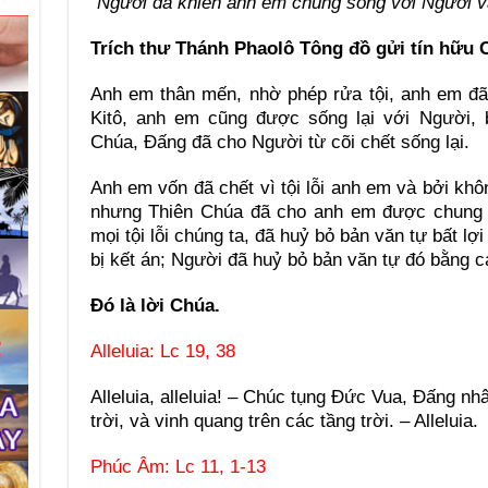
“Người đã khiến anh em chung sống với Người và 
Trích thư Thánh Phaolô Tông đồ gửi tín hữu 
Anh em thân mến, nhờ phép rửa tội, anh em đ
Kitô, anh em cũng được sống lại với Người, 
Chúa, Ðấng đã cho Người từ cõi chết sống lại.
Anh em vốn đã chết vì tội lỗi anh em và bởi khôn
nhưng Thiên Chúa đã cho anh em được chung 
mọi tội lỗi chúng ta, đã huỷ bỏ bản văn tự bất lợ
bị kết án; Người đã huỷ bỏ bản văn tự đó bằng c
Ðó là lời Chúa.
Alleluia: Lc 19, 38
Alleluia, alleluia! – Chúc tụng Ðức Vua, Ðấng n
trời, và vinh quang trên các tầng trời. – Alleluia.
Phúc Âm: Lc 11, 1-13