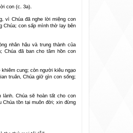
i con (c. 3a).
g, vì Chúa đã nghe lời miệng con
g Chúa; con sấp mình thờ lạy bên
òng nhân hậu và trung thành của
n; Chúa đã ban cho tâm hồn con
 khiêm cung; còn người kiêu ngạo
ian truân, Chúa giữ gìn con sống;
lành. Chúa sẽ hoàn tất cho con
u Chúa tồn tại muôn đời; xin đừng