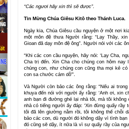
“Các ngươi hãy xin thì sẽ được”.
Tin Mừng Chúa Giêsu Kitô theo Thánh Luca.
Ngày kia, Chúa Giêsu cầu nguyện ở một nơi ki
một môn đệ thưa Người rằng: “Lạy Thầy, xi
Gioan đã dạy môn đệ ông”. Người nói với các ôn
“Khi các con cầu nguyện, hãy nói: ‘Lạy Cha, n
Cha trị đến. Xin Cha cho chúng con hôm nay 
chúng con, như chúng con cũng tha mọi kẻ có
con sa chước cám dỗ'”.
Và Người còn bảo các ông rằng: “Nếu ai trong
khuya đến nói với người ấy rằng: ‘Anh ơi, xin ch
anh bạn đi đường ghé lại nhà tôi, mà tôi không c
nhà có tiếng người ấy đáp: ‘Xin đừng quấy rầy t
tôi đã lên giường nằm rồi, tôi không thể chỗi
bảo các con, dù người đó không dậy vì tình bạn
đó cũng sẽ dậy, ít nữa là vì sự quấy rầy của ng