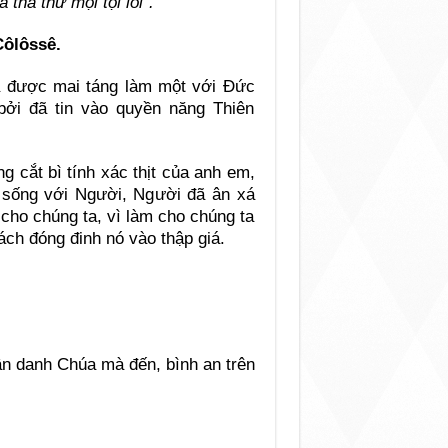
tha thứ mọi tội lỗi”.
Côlôssê.
ã được mai táng làm một với Ðức
bởi đã tin vào quyền năng Thiên
g cắt bì tính xác thịt của anh em,
sống với Người, Người đã ân xá
i cho chúng ta, vì làm cho chúng ta
ách đóng đinh nó vào thập giá.
hân danh Chúa mà đến, bình an trên