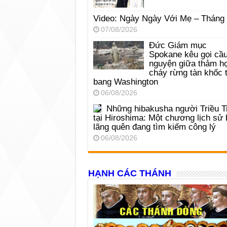
Video: Ngày Ngày Với Mẹ – Tháng
07/08/2026
Đức Giám mục
Spokane kêu gọi cầ
nguyện giữa thảm h
cháy rừng tàn khốc t
bang Washington
06/08/2026
Những hibakusha người Triều T
tại Hiroshima: Một chương lịch sử 
lãng quên đang tìm kiếm công lý
06/08/2026
HẠNH CÁC THÁNH