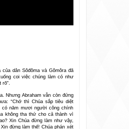
.
la của dân Sôđôma và Gômôra đã
 xuống coi việc chúng làm có như
 rõ”.
ma. Nhưng Abraham vẫn còn đứng
ưa: “Chớ thì Chúa sắp tiêu diệt
ếu có năm mươi người công chính
a không tha thứ cho cả thành vì
ao? Xin Chúa đừng làm như vậy,
 Xin đừng làm thế! Chúa phán xét