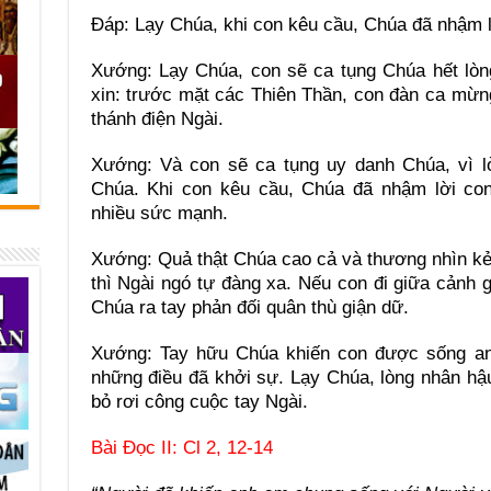
Ðáp: Lạy Chúa, khi con kêu cầu, Chúa đã nhậm lờ
Xướng: Lạy Chúa, con sẽ ca tụng Chúa hết lòn
xin: trước mặt các Thiên Thần, con đàn ca mừn
thánh điện Ngài.
Xướng: Và con sẽ ca tụng uy danh Chúa, vì l
Chúa. Khi con kêu cầu, Chúa đã nhậm lời co
nhiều sức mạnh.
Xướng: Quả thật Chúa cao cả và thương nhìn kẻ
thì Ngài ngó tự đàng xa. Nếu con đi giữa cảnh g
Chúa ra tay phản đối quân thù giận dữ.
Xướng: Tay hữu Chúa khiến con được sống an 
những điều đã khởi sự. Lạy Chúa, lòng nhân hậ
bỏ rơi công cuộc tay Ngài.
Bài Ðọc II: Cl 2, 12-14